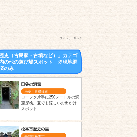
スポンサーリンク
歴史（古民家・古墳など）」カテゴ
内の他の遊び場スポット ※現地調
済のみ
田谷の洞窟
神奈川県横浜市
ローソク片手に250メートルの洞
窟探検。夏でも涼しいお出かけ
スポット
松本市歴史の里
長野県松本市