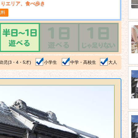
くりエリア、食べ歩き
無料
幼児(3・4・5才)
小学生
中学・高校生
大人