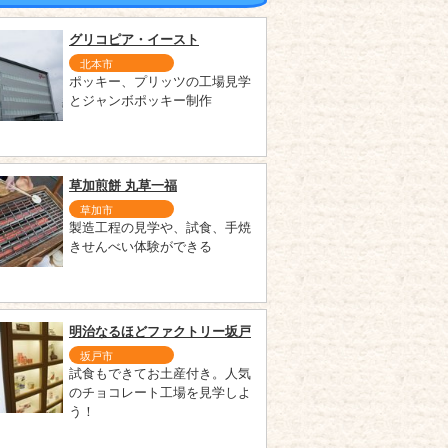
グリコピア・イースト
北本市
ポッキー、プリッツの工場見学
とジャンボポッキー制作
草加煎餅 丸草一福
草加市
製造工程の見学や、試食、手焼
きせんべい体験ができる
明治なるほどファクトリー坂戸
坂戸市
試食もできてお土産付き。人気
のチョコレート工場を見学しよ
う！