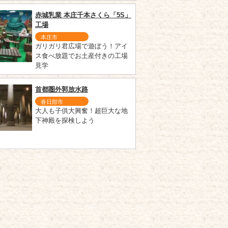
赤城乳業 本庄千本さくら「5S」
工場
本庄市
ガリガリ君広場で遊ぼう！アイ
ス食べ放題でお土産付きの工場
見学
首都圏外郭放水路
春日部市
大人も子供大興奮！超巨大な地
下神殿を探検しよう