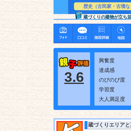
歴史（古民家・古墳な
蔵づくりの建物が立ち
興奮度
達成感
3.6
のびのび度
学習度
大人満足度
蔵づくりエリアと