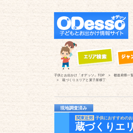
子供とお出かけ「オデッソ」
TOP
都道府県一
蔵づくりエリアと菓子屋横丁
現地調査済み
関東近郊
子供におすすめのお
蔵づくりエ