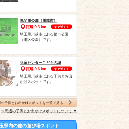
赤間川公園（川越市）
距離 0.3 km
すぐ近く！
埼玉県川越市にある都市公園
（街区公園）です。
児童センターこどもの城
距離 0.6 km
すぐ近く！
埼玉県川越市にある子供とお出
かけスポットです。
辺の子供とお出かけスポットを一覧で見る
※周辺の子供とお出かけスポットについて ▼
玉県内の他の遊び場スポット