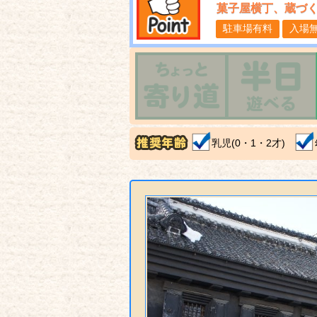
菓子屋横丁、蔵づ
駐車場有料
入場
乳児(0・1・2才)