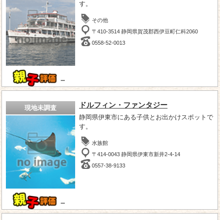
す。
その他
〒410-3514 静岡県賀茂郡西伊豆町仁科2060
0558-52-0013
－
ドルフィン・ファンタジー
現地未調査
静岡県伊東市にある子供とお出かけスポットで
す。
水族館
〒414-0043 静岡県伊東市新井2-4-14
0557-38-9133
－