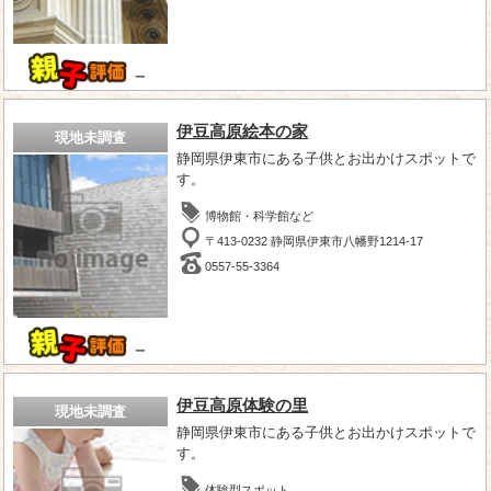
－
伊豆高原絵本の家
現地未調査
静岡県伊東市にある子供とお出かけスポットで
す。
博物館・科学館など
〒413-0232 静岡県伊東市八幡野1214‐17
0557-55-3364
－
伊豆高原体験の里
現地未調査
静岡県伊東市にある子供とお出かけスポットで
す。
体験型スポット