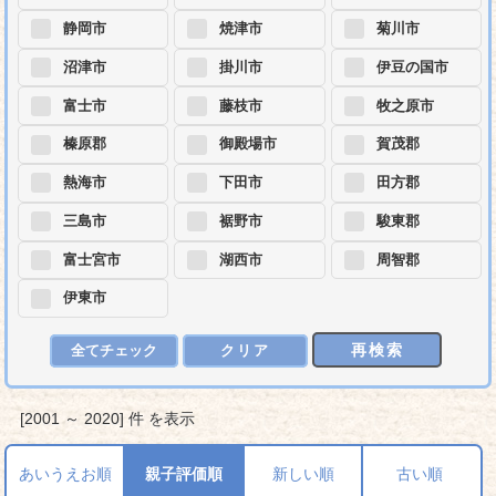
静岡市
焼津市
菊川市
沼津市
掛川市
伊豆の国市
富士市
藤枝市
牧之原市
榛原郡
御殿場市
賀茂郡
熱海市
下田市
田方郡
三島市
裾野市
駿東郡
富士宮市
湖西市
周智郡
伊東市
再検索
全てチェック
クリア
[2001 ～ 2020] 件 を表示
あいうえお順
親子評価順
新しい順
古い順