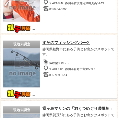
〒413-0503 静岡県賀茂郡河津町見高51-21
0558-34-0708
－
すそのフィッシングパーク
現地未調査
静岡県裾野市にある子供とお出かけスポットで
す。
体験型スポット
〒410-1125 静岡県裾野市富沢589-1
055-993-5514
－
堂ヶ島マリンの「洞くつめぐり遊覧船」
現地未調査
静岡県賀茂郡にある子供とお出かけスポットで