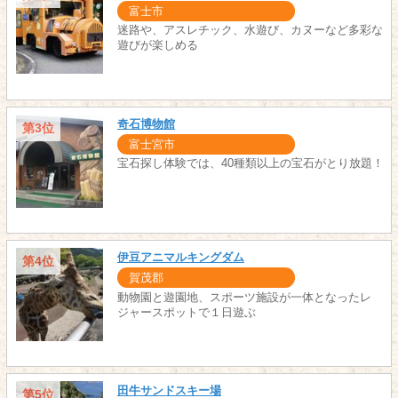
富士市
迷路や、アスレチック、水遊び、カヌーなど多彩な
遊びが楽しめる
奇石博物館
第3位
富士宮市
宝石探し体験では、40種類以上の宝石がとり放題！
伊豆アニマルキングダム
第4位
賀茂郡
動物園と遊園地、スポーツ施設が一体となったレ
ジャースポットで１日遊ぶ
田牛サンドスキー場
第5位