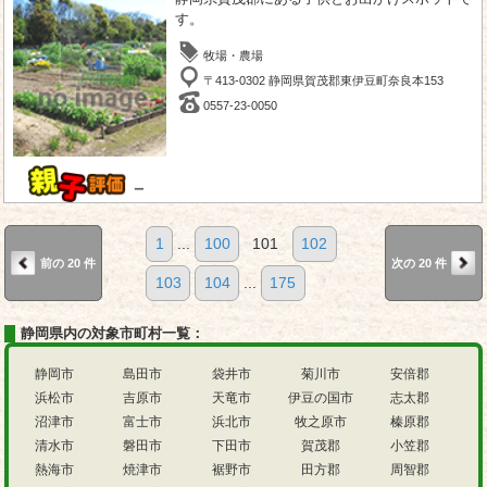
す。
牧場・農場
〒413-0302 静岡県賀茂郡東伊豆町奈良本153
0557-23-0050
－
1
...
100
101
102
前の 20 件
次の 20 件
103
104
...
175
静岡県内の対象市町村一覧：
静岡市
島田市
袋井市
菊川市
安倍郡
浜松市
吉原市
天竜市
伊豆の国市
志太郡
沼津市
富士市
浜北市
牧之原市
榛原郡
清水市
磐田市
下田市
賀茂郡
小笠郡
熱海市
焼津市
裾野市
田方郡
周智郡