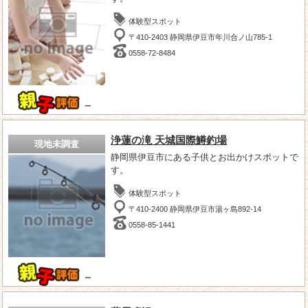
体験型スポット
〒410-2403 静岡県伊豆市年川合ノ山785-1
0558-72-8484
－
浄蓮の滝 天城国際鱒釣場
現地未調査
静岡県伊豆市にある子供とお出かけスポットで
す。
体験型スポット
〒410-2400 静岡県伊豆市湯ヶ島892-14
0558-85-1441
－