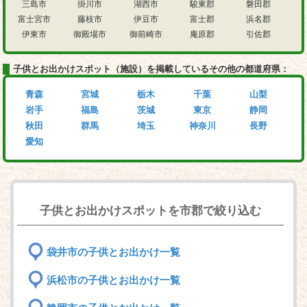
三島市
掛川市
湖西市
駿東郡
磐田郡
富士宮市
藤枝市
伊豆市
富士郡
浜名郡
伊東市
御殿場市
御前崎市
庵原郡
引佐郡
子供とお出かけスポット（施設）を掲載しているその他の都道府県：
青森
宮城
栃木
千葉
山梨
岩手
福島
茨城
東京
静岡
秋田
群馬
埼玉
神奈川
長野
愛知
子供とお出かけスポットを市郡で絞り込む
袋井市の子供とお出かけ一覧
浜松市の子供とお出かけ一覧