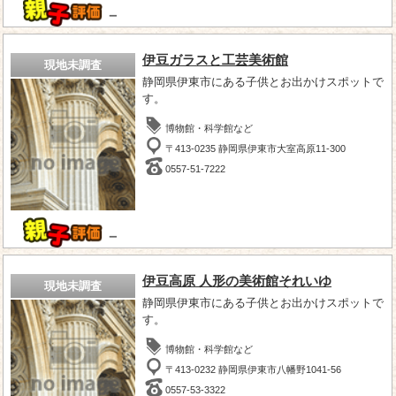
－
伊豆ガラスと工芸美術館
現地未調査
静岡県伊東市にある子供とお出かけスポットで
す。
博物館・科学館など
〒413-0235 静岡県伊東市大室高原11-300
0557-51-7222
－
伊豆高原 人形の美術館それいゆ
現地未調査
静岡県伊東市にある子供とお出かけスポットで
す。
博物館・科学館など
〒413-0232 静岡県伊東市八幡野1041‐56
0557-53-3322