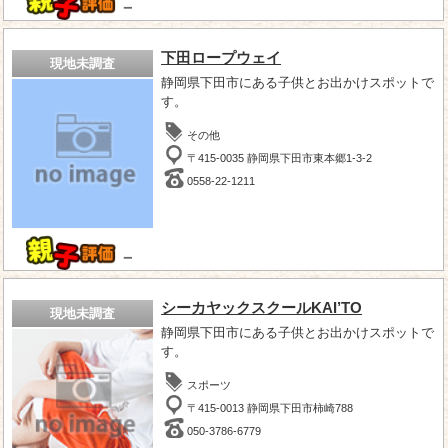
－
下田ロープウェイ
現地未調査
静岡県下田市にある子供とお出かけスポットで
す。
その他
〒415-0035 静岡県下田市東本郷1-3-2
0558-22-1211
－
シーカヤックスクールKAI’TO
現地未調査
静岡県下田市にある子供とお出かけスポットで
す。
スポーツ
〒415-0013 静岡県下田市柿崎788
050-3786-6779