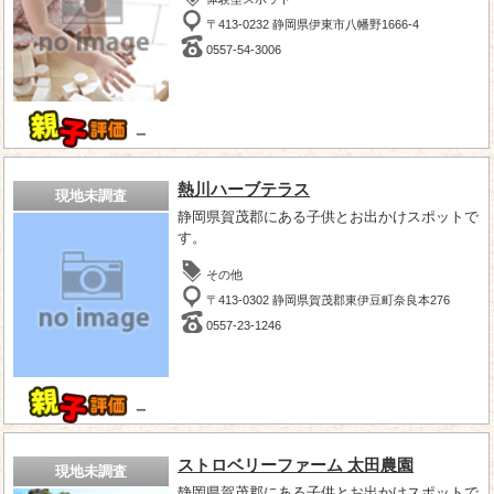
〒413-0232 静岡県伊東市八幡野1666-4
0557-54-3006
－
熱川ハーブテラス
現地未調査
静岡県賀茂郡にある子供とお出かけスポットで
す。
その他
〒413-0302 静岡県賀茂郡東伊豆町奈良本276
0557-23-1246
－
ストロベリーファーム 太田農園
現地未調査
静岡県賀茂郡にある子供とお出かけスポットで