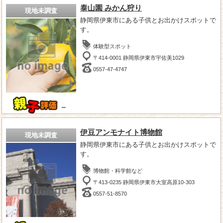
泰山園 みかん狩り
現地未調査
静岡県伊東市にある子供とお出かけスポットで
す。
体験型スポット
〒414-0001 静岡県伊東市宇佐美1029
0557-47-4747
－
伊豆アンモナイト博物館
現地未調査
静岡県伊東市にある子供とお出かけスポットで
す。
博物館・科学館など
〒413-0235 静岡県伊東市大室高原10-303
0557-51-8570