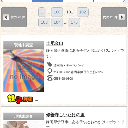
1
...
100
101
102
前の 20 件
次の 20 件
103
104
...
175
土肥金山
現地未調査
静岡県伊豆市にある子供とお出かけスポットで
す。
遊園地・テーマパーク
〒410-3302 静岡県伊豆市土肥2726
0558-98-0800
－
修善寺しいたけの里
現地未調査
静岡県伊豆市にある子供とお出かけスポットで
す。