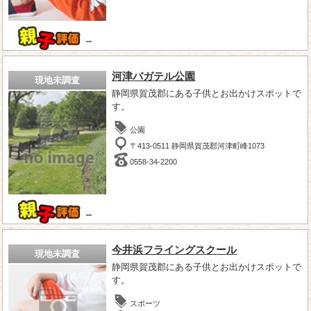
－
河津バガテル公園
現地未調査
静岡県賀茂郡にある子供とお出かけスポットで
す。
公園
〒413-0511 静岡県賀茂郡河津町峰1073
0558-34-2200
－
今井浜フライングスクール
現地未調査
静岡県賀茂郡にある子供とお出かけスポットで
す。
スポーツ