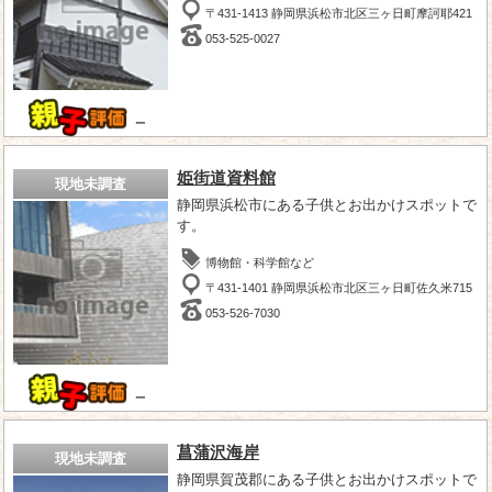
〒431-1413 静岡県浜松市北区三ヶ日町摩訶耶421
053-525-0027
－
姫街道資料館
現地未調査
静岡県浜松市にある子供とお出かけスポットで
す。
博物館・科学館など
〒431-1401 静岡県浜松市北区三ヶ日町佐久米715
053-526-7030
－
菖蒲沢海岸
現地未調査
静岡県賀茂郡にある子供とお出かけスポットで