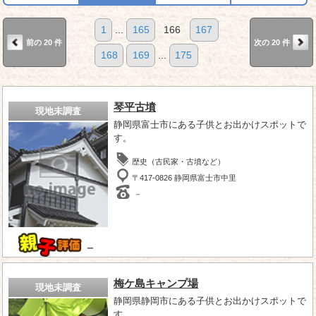
1
...
165
166
167
前の 20 件
次の 20 件
168
169
...
175
琴平古墳
現地未調査
静岡県富士市にある子供とお出かけスポットで
す。
歴史（古民家・古墳など）
〒417-0826 静岡県富士市中里
－
－
梅ケ島キャンプ場
現地未調査
静岡県静岡市にある子供とお出かけスポットで
す。