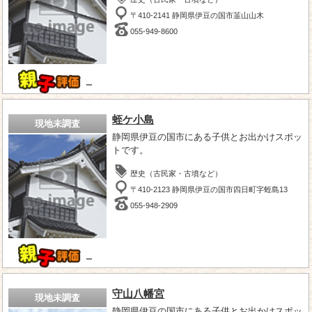
〒410-2141 静岡県伊豆の国市韮山山木
055-949-8600
－
蛭ケ小島
現地未調査
静岡県伊豆の国市にある子供とお出かけスポッ
トです。
歴史（古民家・古墳など）
〒410-2123 静岡県伊豆の国市四日町字蛭島13
055-948-2909
－
守山八幡宮
現地未調査
静岡県伊豆の国市にある子供とお出かけスポッ