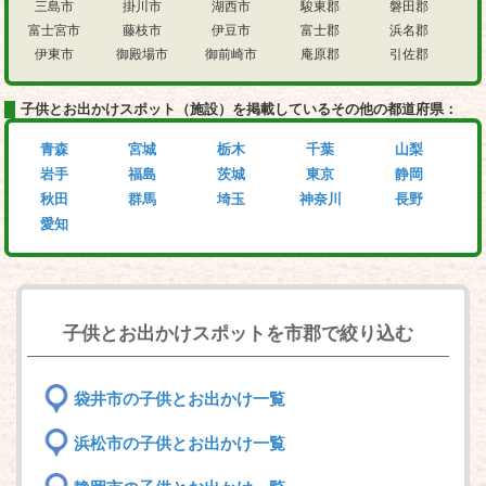
三島市
掛川市
湖西市
駿東郡
磐田郡
富士宮市
藤枝市
伊豆市
富士郡
浜名郡
伊東市
御殿場市
御前崎市
庵原郡
引佐郡
子供とお出かけスポット（施設）を掲載しているその他の都道府県：
青森
宮城
栃木
千葉
山梨
岩手
福島
茨城
東京
静岡
秋田
群馬
埼玉
神奈川
長野
愛知
子供とお出かけスポットを市郡で絞り込む
袋井市の子供とお出かけ一覧
浜松市の子供とお出かけ一覧