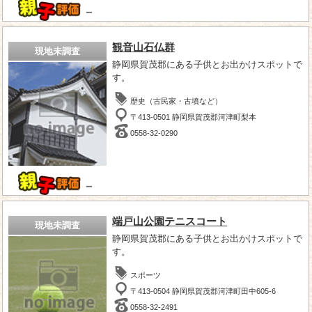
－
観音山石仏群
現地未調査
静岡県賀茂郡にある子供とお出かけスポットで
す。
歴史（古民家・古墳など）
〒413-0501 静岡県賀茂郡河津町梨本
0558-32-0290
－
端戸山公園テニスコート
現地未調査
静岡県賀茂郡にある子供とお出かけスポットで
す。
スポーツ
〒413-0504 静岡県賀茂郡河津町田中605-6
0558-32-2491