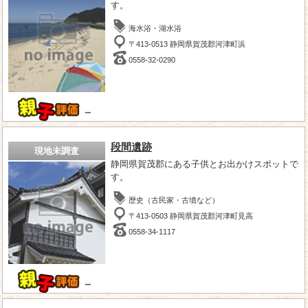
す。
海水浴・湖水浴
〒413-0513 静岡県賀茂郡河津町浜
0558-32-0290
－
段間遺跡
現地未調査
静岡県賀茂郡にある子供とお出かけスポットで
す。
歴史（古民家・古墳など）
〒413-0503 静岡県賀茂郡河津町見高
0558-34-1117
－