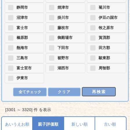
静岡市
焼津市
菊川市
沼津市
掛川市
伊豆の国市
富士市
藤枝市
牧之原市
榛原郡
御殿場市
賀茂郡
熱海市
下田市
田方郡
三島市
裾野市
駿東郡
富士宮市
湖西市
周智郡
伊東市
再検索
全てチェック
クリア
[3301 ～ 3320] 件 を表示
あいうえお順
親子評価順
新しい順
古い順