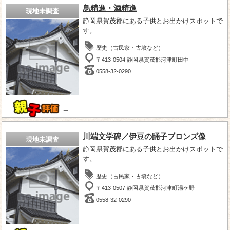
鳥精進・酒精進
現地未調査
静岡県賀茂郡にある子供とお出かけスポットで
す。
歴史（古民家・古墳など）
〒413-0504 静岡県賀茂郡河津町田中
0558-32-0290
－
川端文学碑／伊豆の踊子ブロンズ像
現地未調査
静岡県賀茂郡にある子供とお出かけスポットで
す。
歴史（古民家・古墳など）
〒413-0507 静岡県賀茂郡河津町湯ケ野
0558-32-0290