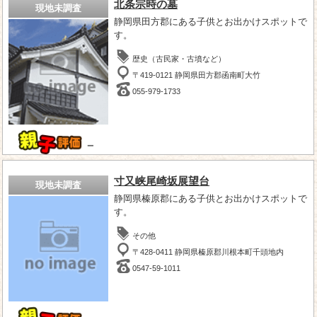
北条宗時の墓
現地未調査
静岡県田方郡にある子供とお出かけスポットで
す。
歴史（古民家・古墳など）
〒419-0121 静岡県田方郡函南町大竹
055-979-1733
－
寸又峡尾崎坂展望台
現地未調査
静岡県榛原郡にある子供とお出かけスポットで
す。
その他
〒428-0411 静岡県榛原郡川根本町千頭地内
0547-59-1011