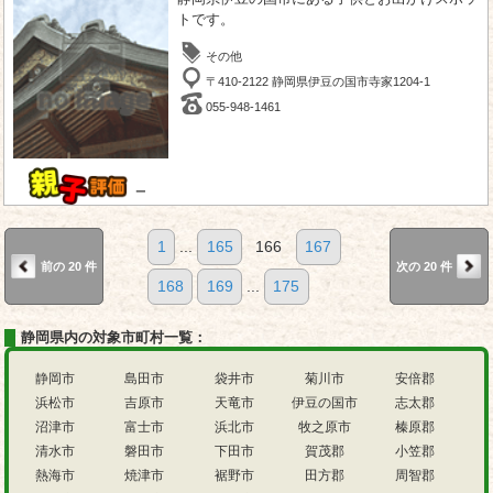
トです。
その他
〒410-2122 静岡県伊豆の国市寺家1204-1
055-948-1461
－
1
...
165
166
167
前の 20 件
次の 20 件
168
169
...
175
静岡県内の対象市町村一覧：
静岡市
島田市
袋井市
菊川市
安倍郡
浜松市
吉原市
天竜市
伊豆の国市
志太郡
沼津市
富士市
浜北市
牧之原市
榛原郡
清水市
磐田市
下田市
賀茂郡
小笠郡
熱海市
焼津市
裾野市
田方郡
周智郡