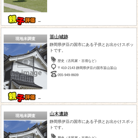
－
韮山城跡
現地未調査
静岡県伊豆の国市にある子供とお出かけスポッ
トです。
歴史（古民家・古墳など）
〒410-2143 静岡県伊豆の国市韮山韮山
055-949-8609
－
山木遺跡
現地未調査
静岡県伊豆の国市にある子供とお出かけスポッ
トです。
歴史（古民家・古墳など）