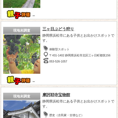
－
三ヶ日ぶどう狩り
現地未調査
静岡県浜松市にある子供とお出かけスポットで
す。
体験型スポット
〒431-1402 静岡県浜松市北区三ヶ日町都筑156
053-526-1057
－
摩訶耶寺宝物館
現地未調査
静岡県浜松市にある子供とお出かけスポットで
す。
歴史（古民家・古墳など）