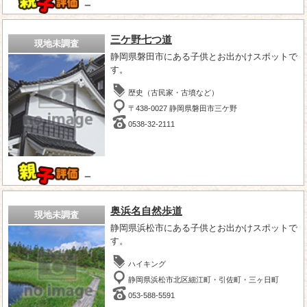
－
三ケ野七つ道
現地未調査
静岡県磐田市にある子供とお出かけスポットで
す。
歴史（古民家・古墳など）
〒438-0027 静岡県磐田市三ケ野
0538-32-2111
－
奥浜名自然歩道
現地未調査
静岡県浜松市にある子供とお出かけスポットで
す。
ハイキング
静岡県浜松市北区細江町・引佐町・三ヶ日町
053-588-5591