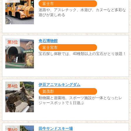
富士市
迷路や、アスレチック、水遊び、カヌーなど多彩な
遊びが楽しめる
奇石博物館
第3位
富士宮市
宝石探し体験では、40種類以上の宝石がとり放題！
伊豆アニマルキングダム
第4位
賀茂郡
動物園と遊園地、スポーツ施設が一体となったレ
ジャースポットで１日遊ぶ
田牛サンドスキー場
第5位