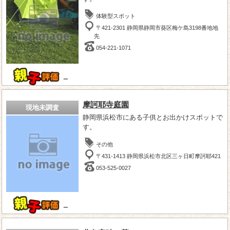
体験型スポット
〒421-2301 静岡県静岡市葵区梅ケ島3198番地地
先
054-221-1071
－
摩訶耶寺庭園
現地未調査
静岡県浜松市にある子供とお出かけスポットで
す。
その他
〒431-1413 静岡県浜松市北区三ヶ日町摩訶耶421
053-525-0027
－