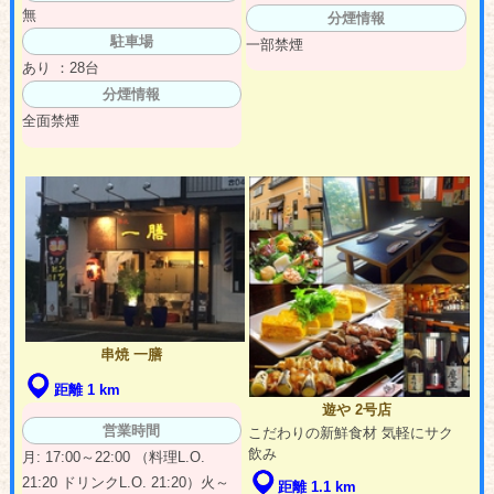
無
分煙情報
駐車場
一部禁煙
あり ：28台
分煙情報
全面禁煙
串焼 一膳
距離 1 km
遊や 2号店
営業時間
こだわりの新鮮食材 気軽にサク
飲み
月: 17:00～22:00 （料理L.O.
21:20 ドリンクL.O. 21:20）火～
距離 1.1 km