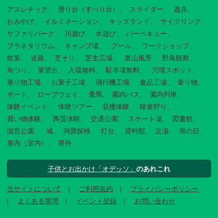
アスレチック
滑り台（すべり台）
スライダー
遊具
おみやげ
イルミネーション
キッズランド
サイクリング
サファリパーク
川遊び
水遊び
バーベキュー
プラネタリウム
キャンプ場
プール
ワークショップ
散策
迷路
芝そり
芝生広場
里山風景
野鳥観察
魚つり
展望台
入場無料
駐車場無料
穴場スポット
乗り物工場
お菓子工場
飛行機工場
食品工場
乗り物
ボート
ロープウェイ
乗馬
園内バス
園内列車
体験イベント
体験ツアー
収穫体験
味覚狩り
買い物体験
陶芸体験
交通公園
スケート場
図書館
国営公園
城
洞窟探検
灯台
資料館
足湯
雨の日
屋内（室内）
屋外
子供とお出かけ「オデッソ」
のあれこれ
当サイトについて
ご利用規約
プライバシーポリシー
よくある質問
イベント登録
お問い合わせ