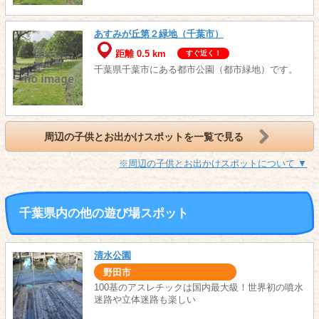
あすみが丘第２緑地（千葉市）
距離 0.5 km
すぐ近く！
千葉県千葉市にある都市公園（都市緑地）です。
周辺の子供とお出かけスポットを一覧で見る
※周辺の子供とお出かけスポットについて ▼
千葉県内の他の遊び場スポット
清水公園
野田市
100基のアスレチックは国内最大級！世界初の噴水
迷路や立体迷路も楽しい