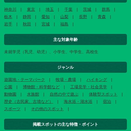
神奈川
東京
埼玉
千葉
茨城
群馬
栃木
静岡
愛知
山梨
長野
青森
岩手
秋田
宮城
福島
主な対象年齢
未就学児（乳児、幼児）、小学生、中学生、高校生
ジャンル
遊園地・テーマパーク
牧場・農場
ハイキング
公園
博物館・科学館など
工場見学・社会見学
動物園
水族館
自然の中で遊ぶ
体験型スポット
歴史（古民家、古墳など）
海水浴・湖水浴
宿泊
スポーツ
その他のスポット
掲載スポットの主な特徴・ポイント