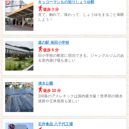
キッコーマンもの知りしょうゆ館
徒歩 3 分
見て、触れて、味わって、しょうゆをまるごと体験
しよう！
道の駅 保田小学校
徒歩 6 分
旧小学校の教室に宿泊できる。ジャングルジムのあ
る室内遊び場も楽しい
清水公園
徒歩 10 分
100基のアスレチックは国内最大級！世界初の噴水
迷路や立体迷路も楽しい
石井食品 八千代工場