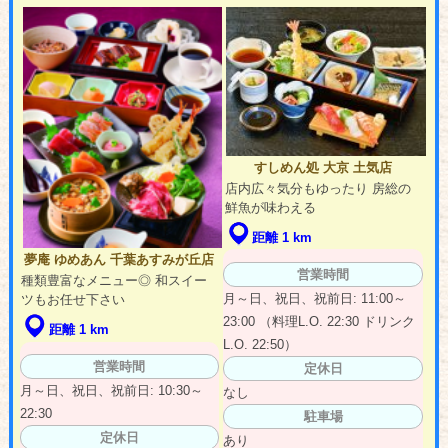
すしめん処 大京 土気店
店内広々気分もゆったり 房総の
鮮魚が味わえる
距離 1 km
夢庵 ゆめあん 千葉あすみが丘店
営業時間
種類豊富なメニュー◎ 和スイー
月～日、祝日、祝前日: 11:00～
ツもお任せ下さい
23:00 （料理L.O. 22:30 ドリンク
距離 1 km
L.O. 22:50）
営業時間
定休日
月～日、祝日、祝前日: 10:30～
なし
22:30
駐車場
定休日
あり