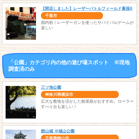
【閉店しました】レーザーバトルフィールド幕張X
千葉市
国内初！レーザーガンを使ったサバイバルゲームが
楽しい
「公園」カテゴリ内の他の遊び場スポット ※現地
調査済のみ
三ツ池公園
神奈川県横浜市
広大な敷地を活かした散策路がおすすめ。ローラー
すべり台も楽しい！
館山城 ※城山公園
千葉県館山市