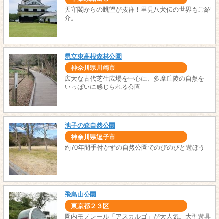
天守閣からの眺望が抜群！里見八犬伝の世界もご紹
介。
県立東高根森林公園
神奈川県川崎市
広大な古代芝生広場を中心に、多摩丘陵の自然を
いっぱいに感じられる公園
池子の森自然公園
神奈川県逗子市
約70年間手付かずの自然公園でのびのびと遊ぼう
飛鳥山公園
東京都２３区
園内モノレール「アスカルゴ」が大人気。大型遊具