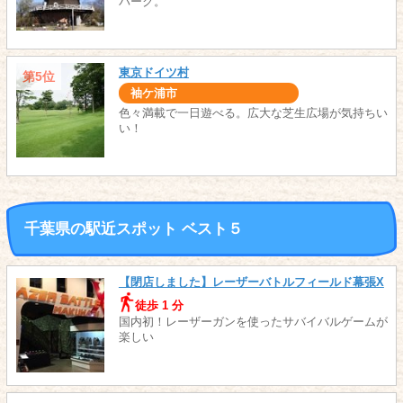
パーク。
東京ドイツ村
第5位
袖ケ浦市
色々満載で一日遊べる。広大な芝生広場が気持ちい
い！
千葉県の駅近スポット ベスト５
【閉店しました】レーザーバトルフィールド幕張X
徒歩 1 分
国内初！レーザーガンを使ったサバイバルゲームが
楽しい