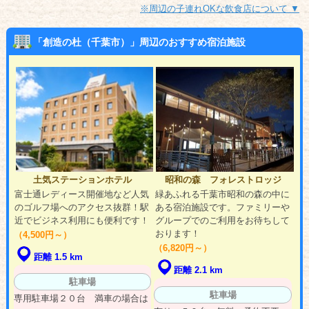
※周辺の子連れOKな飲食店について ▼
「創造の杜（千葉市）」周辺のおすすめ宿泊施設
土気ステーションホテル
昭和の森 フォレストロッジ
富士通レディース開催地など人気
緑あふれる千葉市昭和の森の中に
のゴルフ場へのアクセス抜群！駅
ある宿泊施設です。ファミリーや
近でビジネス利用にも便利です！
グループでのご利用をお待ちして
おります！
（4,500円～）
（6,820円～）
距離 1.5 km
距離 2.1 km
駐車場
駐車場
専用駐車場２０台 満車の場合は