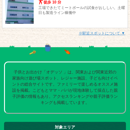
徒歩 10 分
工場できたてミートボールの試食がおししい。土曜
日も製造ライン稼働中
※駅近スポットについて ▼
子供とお出かけ「オデッソ 」は、関東および関東近郊の
家族向け遊び場スポット、レジャー施設、子ども向けイベ
ントの総合サイトです。ファミリーで楽しめるオススメ施
設を掲載。こどもとママ・パパが現地体験して採点した親
子評価の情報もあり。アクセスランキングや親子評価ラン
キングも掲載しています。
対象エリア