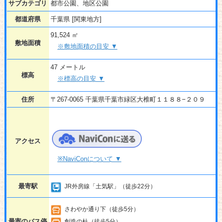
サブカテゴリ
都市公園、地区公園
都道府県
千葉県 [関東地方]
91,524 ㎡
敷地面積
※敷地面積の目安 ▼
47 メートル
標高
※標高の目安 ▼
住所
〒267-0065 千葉県千葉市緑区大椎町１１８８−２０９
アクセス
※NaviConについて ▼
最寄駅
JR外房線「土気駅」（徒歩22分）
さわやか通り下（徒歩5分）
最寄のバス停
創造の杜（徒歩5分）