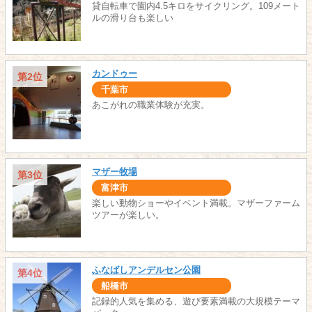
貸自転車で園内4.5キロをサイクリング。109メート
ルの滑り台も楽しい
カンドゥー
第2位
千葉市
あこがれの職業体験が充実。
マザー牧場
第3位
富津市
楽しい動物ショーやイベント満載。マザーファーム
ツアーが楽しい。
ふなばしアンデルセン公園
第4位
船橋市
記録的人気を集める、遊び要素満載の大規模テーマ