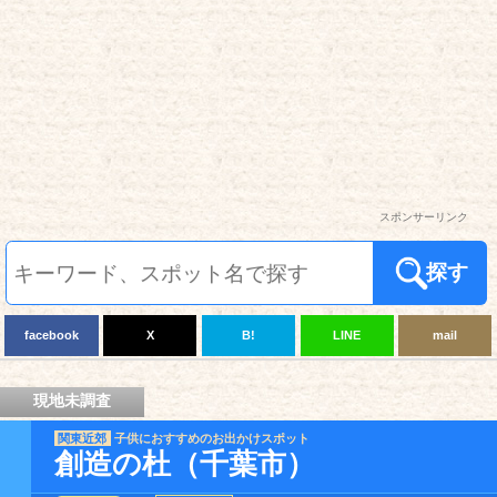
スポンサーリンク
探す
facebook
X
B!
LINE
mail
現地未調査
関東近郊
子供におすすめのお出かけスポット
創造の杜（千葉市）