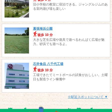
旧小学校の教室に宿泊できる。ジャングルジムのあ
る室内遊び場も楽しい
幕張海浜公園
徒歩 10 分
大きな芝生広場や遊具で遊べるわんぱく広場が魅
力。砂浜でも遊べるよ。
石井食品 八千代工場
徒歩 10 分
工場できたてミートボールの試食がおししい。土曜
日も製造ライン稼働中
※駅近スポットについて ▼