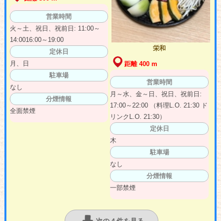
営業時間
火～土、祝日、祝前日: 11:00～
14:0016:00～19:00
栄和
定休日
月、日
距離 400 m
駐車場
営業時間
なし
月～水、金～日、祝日、祝前日:
分煙情報
17:00～22:00 （料理L.O. 21:30 ド
全面禁煙
リンクL.O. 21:30）
定休日
木
駐車場
なし
分煙情報
一部禁煙
次の４件を見る