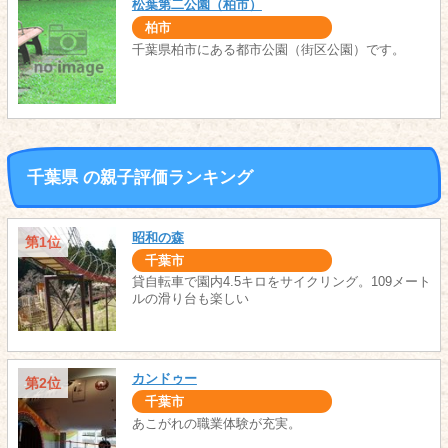
松葉第二公園（柏市）
柏市
千葉県柏市にある都市公園（街区公園）です。
千葉県 の親子評価ランキング
昭和の森
第1位
千葉市
貸自転車で園内4.5キロをサイクリング。109メート
ルの滑り台も楽しい
カンドゥー
第2位
千葉市
あこがれの職業体験が充実。