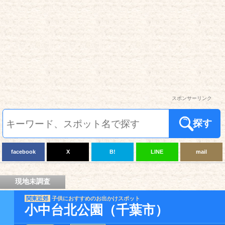
スポンサーリンク
探す
facebook
X
B!
LINE
mail
現地未調査
関東近郊
子供におすすめのお出かけスポット
小中台北公園（千葉市）