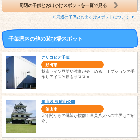
周辺の子供とお出かけスポットを一覧で見る
※周辺の子供とお出かけスポットについて ▼
千葉県内の他の遊び場スポット
グリコピア千葉
野田市
製造ライン見学や試食が楽しめる。オプションの手
作りアイス体験もオススメ
館山城 ※城山公園
館山市
天守閣からの眺望が抜群！里見八犬伝の世界もご紹
介。