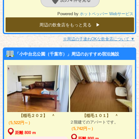
Powered by
ホットペッパー Webサービス
周辺の飲食店をもっと見る ▶︎
※周辺の子連れOKな飲食店について ▼
「小中台北公園（千葉市）」周辺のおすすめ宿泊施設
【稲毛２０２】 ＾
【稲毛１０１】 ＾
２階建てのアパートです。
（5,522円～）
（5,742円～）
距離 800 m
距離 800 m