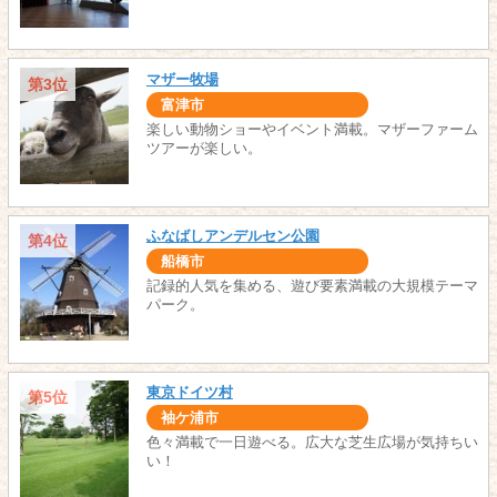
マザー牧場
第3位
富津市
楽しい動物ショーやイベント満載。マザーファーム
ツアーが楽しい。
ふなばしアンデルセン公園
第4位
船橋市
記録的人気を集める、遊び要素満載の大規模テーマ
パーク。
東京ドイツ村
第5位
袖ケ浦市
色々満載で一日遊べる。広大な芝生広場が気持ちい
い！