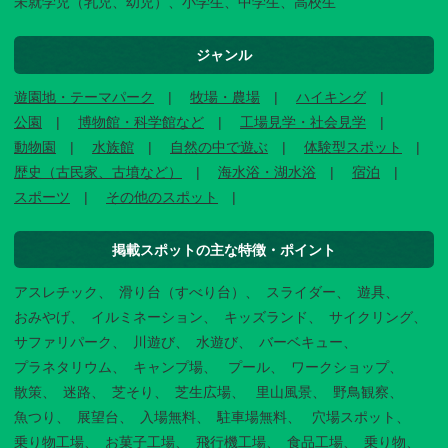
未就学児（乳児、幼児）、小学生、中学生、高校生
ジャンル
遊園地・テーマパーク
牧場・農場
ハイキング
公園
博物館・科学館など
工場見学・社会見学
動物園
水族館
自然の中で遊ぶ
体験型スポット
歴史（古民家、古墳など）
海水浴・湖水浴
宿泊
スポーツ
その他のスポット
掲載スポットの主な特徴・ポイント
アスレチック
滑り台（すべり台）
スライダー
遊具
おみやげ
イルミネーション
キッズランド
サイクリング
サファリパーク
川遊び
水遊び
バーベキュー
プラネタリウム
キャンプ場
プール
ワークショップ
散策
迷路
芝そり
芝生広場
里山風景
野鳥観察
魚つり
展望台
入場無料
駐車場無料
穴場スポット
乗り物工場
お菓子工場
飛行機工場
食品工場
乗り物