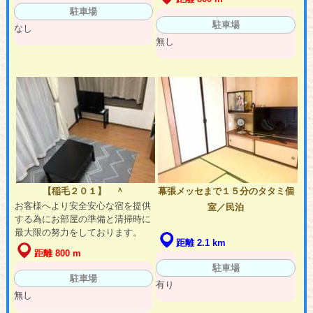
駐車場
駐車場
なし
無し
【稲毛２０１】 ＾
幕張メッセまで１５分のタタミ個
お客様へより安全安心な宿を提供
室／民泊
する為にお部屋の準備と清掃時に
最大限の努力をしております。
距離 2.1 km
距離 800 m
駐車場
駐車場
有り
無し