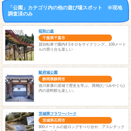
「公園」カテゴリ内の他の遊び場スポット ※現地
調査済のみ
昭和の森
千葉県千葉市
貸自転車で園内4.5キロをサイクリング。109メート
ルの滑り台も楽しい
駿府城公園
静岡県静岡市
徳川家康の居城で歴史を学ぶ。巽櫓(たつみやぐら)
内の資料館も楽しい。
茨城県フラワーパーク
茨城県石岡市
800メートルの超ロングすべり台や、アスレチック