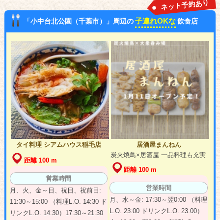
ネット予約あり
子連れOKな
「小中台北公園（千葉市）」周辺の
飲食店
タイ料理 シアムハウス稲毛店
居酒屋まんねん
炭火焼鳥×居酒屋 一品料理も充実
距離 100 m
距離 100 m
営業時間
営業時間
月、火、金～日、祝日、祝前日:
月、水～金: 17:30～翌0:00 （料理
11:30～15:00 （料理L.O. 14:30 ド
L.O. 23:00 ドリンクL.O. 23:00）
リンクL.O. 14:30）17:30～21:30