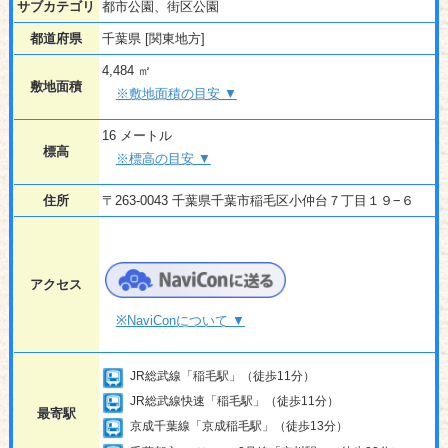
サブカテゴリ
都市公園、街区公園
都道府県
千葉県 [関東地方]
4,484 ㎡
敷地面積
※敷地面積の目安 ▼
16 メートル
標高
※標高の目安 ▼
住所
〒263-0043 千葉県千葉市稲毛区小仲台７丁目１９−６
アクセス
※NaviConについて ▼
JR総武線「稲毛駅」（徒歩11分）
JR総武線快速「稲毛駅」（徒歩11分）
最寄駅
京成千葉線「京成稲毛駅」（徒歩13分）