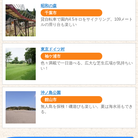
昭和の森
千葉市
貸自転車で園内4.5キロをサイクリング。109メート
ルの滑り台も楽しい
東京ドイツ村
袖ケ浦市
色々満載で一日遊べる。広大な芝生広場が気持ちい
い！
沖ノ島公園
館山市
無人島を探検！磯遊びも楽しい。夏は海水浴もでき
る。