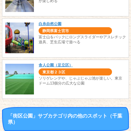
が楽しめる
白糸自然公園
静岡県富士宮市
富士山をバックにロングスライダーやアスレチック
遊具、芝生広場で遊べる
舎人公園（足立区）
東京都２３区
ソリゲレンデや、じゃぶじゃぶ池が楽しい。東京
ドーム13個分の広大な公園
「街区公園」サブカテゴリ内の他のスポット（千葉
県）