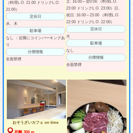
土: 16:00～翌0:00 （料理L.O.
（料理L.O. 21:00 ドリンクL.O.
23:00 ドリンクL.O. 23:00）日、
21:00）
祝日: 16:00～23:00 （料理L.O.
定休日
22:00 ドリンクL.O. 22:00）
水、木
定休日
駐車場
火
なし ：近隣にコインパーキングあ
駐車場
り
なし
分煙情報
分煙情報
全面禁煙
全面禁煙
おそうざいカフェ on time
距離 300 m