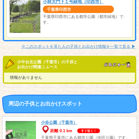
小林大門下１号緑地（印西市）
千葉県印西市
千葉県印西市にある都市公園（都市緑地）で
す。
※このスポットを見た人の子供とお出かけ情報を一覧で見る ▶︎
小中台北公園（千葉市）の子供と
お出かけ関連ニュース
情報がありません
周辺の子供とお出かけスポット
小谷公園（千葉市）
距離 0.1 km
すぐ近く！
千葉県千葉市にある都市公園（街区公園）です。