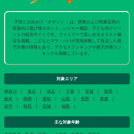
子供とお出かけ「オデッソ 」は、関東および関東近郊の
家族向け遊び場スポット、レジャー施設、子ども向けイベ
ントの総合サイトです。ファミリーで楽しめるオススメ施
設を掲載。こどもとママ・パパが現地体験して採点した親
子評価の情報もあり。アクセスランキングや親子評価ラン
キングも掲載しています。
対象エリア
神奈川
東京
埼玉
千葉
茨城
群馬
栃木
静岡
愛知
山梨
長野
青森
岩手
秋田
宮城
福島
主な対象年齢