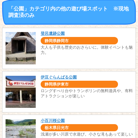
「公園」カテゴリ内の他の遊び場スポット ※現地
調査済のみ
登呂遺跡公園
静岡県静岡市
大人も子供も歴史のおさらいに。体験イベントも魅
力。
伊豆ぐらんぱる公園
静岡県伊東市
ロングすべり台やトランポリンの無料遊具や、有料
アトラクションが楽しい
小百川桜公園
栃木県日光市
浅瀬が多い川原で水遊び。小さな滝もあって楽しい