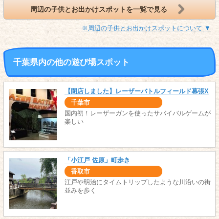
周辺の子供とお出かけスポットを一覧で見る
※周辺の子供とお出かけスポットについて ▼
千葉県内の他の遊び場スポット
【閉店しました】レーザーバトルフィールド幕張X
千葉市
国内初！レーザーガンを使ったサバイバルゲームが
楽しい
「小江戸 佐原」町歩き
香取市
江戸や明治にタイムトリップしたような川沿いの街
並みを歩く