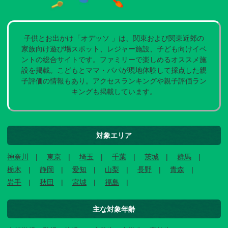
子供とお出かけ「オデッソ 」は、関東および関東近郊の
家族向け遊び場スポット、レジャー施設、子ども向けイベ
ントの総合サイトです。ファミリーで楽しめるオススメ施
設を掲載。こどもとママ・パパが現地体験して採点した親
子評価の情報もあり。アクセスランキングや親子評価ラン
キングも掲載しています。
対象エリア
神奈川
東京
埼玉
千葉
茨城
群馬
栃木
静岡
愛知
山梨
長野
青森
岩手
秋田
宮城
福島
主な対象年齢