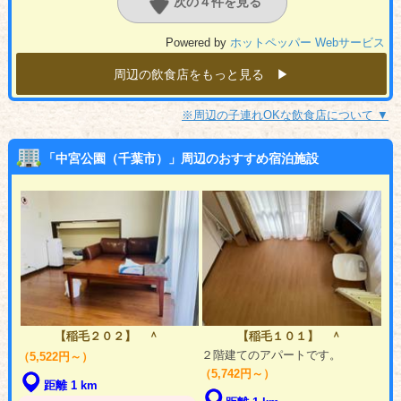
次の４件を見る
Powered by
ホットペッパー Webサービス
周辺の飲食店をもっと見る ▶︎
※周辺の子連れOKな飲食店について ▼
「中宮公園（千葉市）」周辺のおすすめ宿泊施設
【稲毛２０２】 ＾
【稲毛１０１】 ＾
２階建てのアパートです。
（5,522円～）
（5,742円～）
距離 1 km