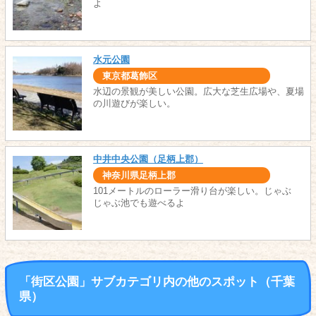
よ
水元公園
東京都葛飾区
水辺の景観が美しい公園。広大な芝生広場や、夏場
の川遊びが楽しい。
中井中央公園（足柄上郡）
神奈川県足柄上郡
101メートルのローラー滑り台が楽しい。じゃぶ
じゃぶ池でも遊べるよ
「街区公園」サブカテゴリ内の他のスポット（千葉
県）