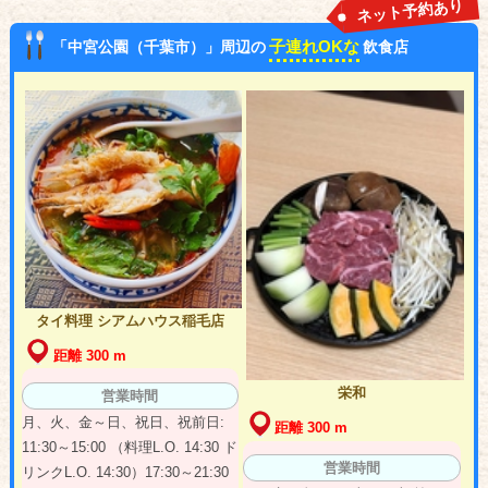
ネット予約あり
子連れOKな
「中宮公園（千葉市）」周辺の
飲食店
タイ料理 シアムハウス稲毛店
距離 300 m
栄和
営業時間
月、火、金～日、祝日、祝前日:
距離 300 m
11:30～15:00 （料理L.O. 14:30 ド
営業時間
リンクL.O. 14:30）17:30～21:30