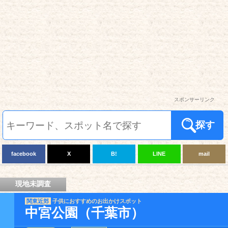
スポンサーリンク
探す
facebook
X
B!
LINE
mail
現地未調査
関東近郊
子供におすすめのお出かけスポット
中宮公園（千葉市）