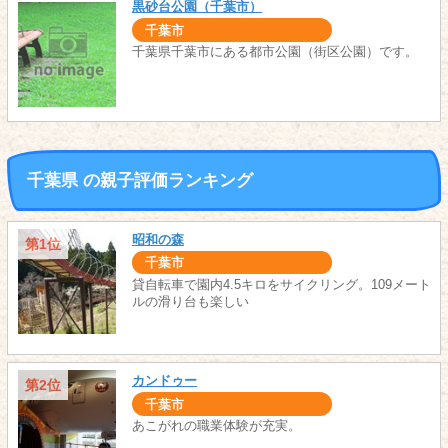
黒砂台公園（千葉市）
千葉市
千葉県千葉市にある都市公園（街区公園）です。
千葉県 の親子評価ランキング
昭和の森
第1位
千葉市
貸自転車で園内4.5キロをサイクリング。109メート
ルの滑り台も楽しい
カンドゥー
第2位
千葉市
あこがれの職業体験が充実。