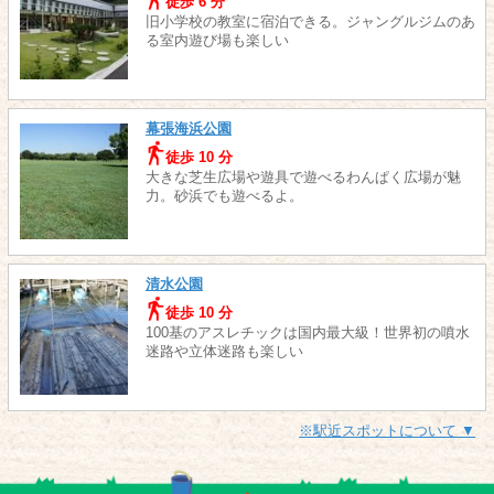
徒歩 6 分
旧小学校の教室に宿泊できる。ジャングルジムのあ
る室内遊び場も楽しい
幕張海浜公園
徒歩 10 分
大きな芝生広場や遊具で遊べるわんぱく広場が魅
力。砂浜でも遊べるよ。
清水公園
徒歩 10 分
100基のアスレチックは国内最大級！世界初の噴水
迷路や立体迷路も楽しい
※駅近スポットについて ▼