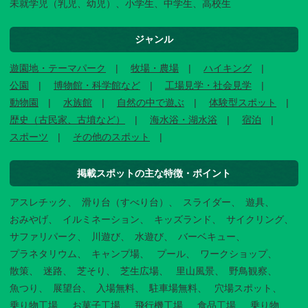
未就学児（乳児、幼児）、小学生、中学生、高校生
ジャンル
遊園地・テーマパーク
牧場・農場
ハイキング
公園
博物館・科学館など
工場見学・社会見学
動物園
水族館
自然の中で遊ぶ
体験型スポット
歴史（古民家、古墳など）
海水浴・湖水浴
宿泊
スポーツ
その他のスポット
掲載スポットの主な特徴・ポイント
アスレチック
滑り台（すべり台）
スライダー
遊具
おみやげ
イルミネーション
キッズランド
サイクリング
サファリパーク
川遊び
水遊び
バーベキュー
プラネタリウム
キャンプ場
プール
ワークショップ
散策
迷路
芝そり
芝生広場
里山風景
野鳥観察
魚つり
展望台
入場無料
駐車場無料
穴場スポット
乗り物工場
お菓子工場
飛行機工場
食品工場
乗り物