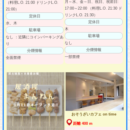
月～水、金～日、祝日、祝前日:
（料理L.O. 21:00 ドリンクL.O.
17:00～22:00 （料理L.O. 21:30 ド
21:00）
リンクL.O. 21:30）
定休日
定休日
水、木
木
駐車場
駐車場
なし ：近隣にコインパーキングあ
なし
り
分煙情報
分煙情報
一部禁煙
全面禁煙
おそうざいカフェ on time
距離 400 m