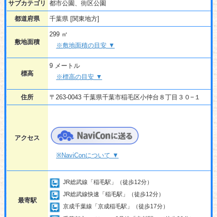
サブカテゴリ
都市公園、街区公園
都道府県
千葉県 [関東地方]
299 ㎡
敷地面積
※敷地面積の目安 ▼
9 メートル
標高
※標高の目安 ▼
住所
〒263-0043 千葉県千葉市稲毛区小仲台８丁目３０−１
アクセス
※NaviConについて ▼
JR総武線「稲毛駅」（徒歩12分）
JR総武線快速「稲毛駅」（徒歩12分）
最寄駅
京成千葉線「京成稲毛駅」（徒歩17分）