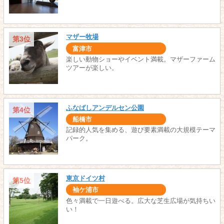
マザー牧場
第3位
富津市
楽しい動物ショーやイベント満載。マザーファーム
ツアーが楽しい。
ふなばしアンデルセン公園
第4位
船橋市
記録的人気を集める、遊び要素満載の大規模テーマ
パーク。
東京ドイツ村
第5位
袖ケ浦市
色々満載で一日遊べる。広大な芝生広場が気持ちい
い！