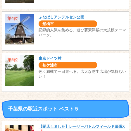
ふなばしアンデルセン公園
第4位
船橋市
記録的人気を集める、遊び要素満載の大規模テーマ
パーク。
東京ドイツ村
第5位
袖ケ浦市
色々満載で一日遊べる。広大な芝生広場が気持ちい
い！
千葉県の駅近スポット ベスト５
【閉店しました】レーザーバトルフィールド幕張X