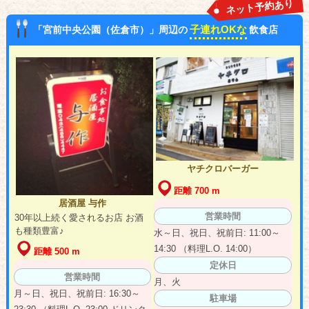
ネット予約あり
子連れOKな
「宮前中央公園（佐倉市）」周辺の
飲食店
ヤチクロバーガー
距離 700 m
居酒屋 与作
営業時間
30年以上続く愛されるお店 お酒
も種類豊富♪
水～日、祝日、祝前日: 11:00～
14:30 （料理L.O. 14:00）
距離 500 m
定休日
営業時間
月、火
月～日、祝日、祝前日: 16:30～
駐車場