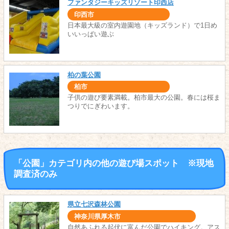
ファンタジーキッズリゾート印西店
印西市
日本最大級の室内遊園地（キッズランド）で1日め
いいっぱい遊ぶ
柏の葉公園
柏市
子供の遊び要素満載。柏市最大の公園。春には桜ま
つりでにぎわいます。
「公園」カテゴリ内の他の遊び場スポット ※現地
調査済のみ
県立七沢森林公園
神奈川県厚木市
自然あふれる起伏に富んだ公園でハイキング。アス