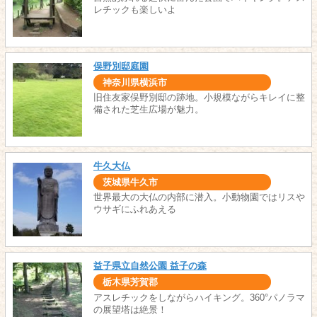
レチックも楽しいよ
俣野別邸庭園
神奈川県横浜市
旧住友家俣野別邸の跡地。小規模ながらキレイに整
備された芝生広場が魅力。
牛久大仏
茨城県牛久市
世界最大の大仏の内部に潜入。小動物園ではリスや
ウサギにふれあえる
益子県立自然公園 益子の森
栃木県芳賀郡
アスレチックをしながらハイキング。360°パノラマ
の展望塔は絶景！