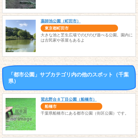
薬師池公園（町田市）
東京都町田市
大きな池と芝生広場でのびのび遊べる公園。園内に
は古民家や茶屋もあるよ
「都市公園」サブカテゴリ内の他のスポット（千葉
県）
習志野台８丁目公園（船橋市）
船橋市
千葉県船橋市にある都市公園（街区公園）です。