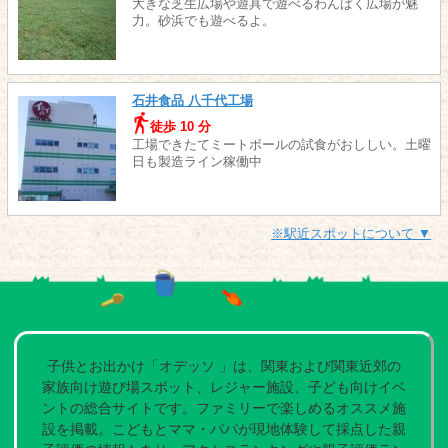
大きな芝生広場や遊具で遊べるわんぱく広場が魅
力。砂浜でも遊べるよ。
石井食品 八千代工場
徒歩 10 分
工場できたてミートボールの試食がおししい。土曜
日も製造ライン稼働中
※駅近スポットについて ▼
子供とお出かけ「オデッソ 」は、関東および関東近郊の
家族向け遊び場スポット、レジャー施設、子ども向けイベ
ントの総合サイトです。ファミリーで楽しめるオススメ施
設を掲載。こどもとママ・パパが現地体験して採点した親