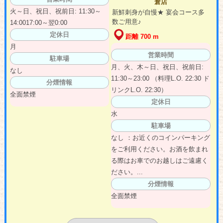
倉店
火～日、祝日、祝前日: 11:30～
新鮮刺身が自慢★ 宴会コース多
数ご用意♪
14:0017:00～翌0:00
定休日
距離 700 m
月
営業時間
駐車場
月、火、木～日、祝日、祝前日:
なし
11:30～23:00 （料理L.O. 22:30 ド
分煙情報
リンクL.O. 22:30）
全面禁煙
定休日
水
駐車場
なし ：お近くのコインパーキング
をご利用ください。お酒を飲まれ
る際はお車でのお越しはご遠慮く
ださい。...
分煙情報
全面禁煙