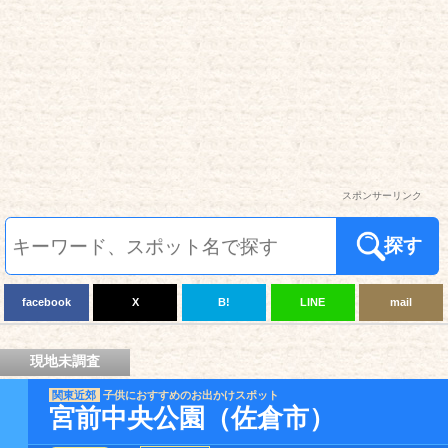
スポンサーリンク
探す
facebook
X
B!
LINE
mail
現地未調査
関東近郊
子供におすすめのお出かけスポット
宮前中央公園（佐倉市）