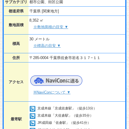
サブカテゴリ
都市公園、街区公園
都道府県
千葉県 [関東地方]
8,352 ㎡
敷地面積
※敷地面積の目安 ▼
30 メートル
標高
※標高の目安 ▼
住所
〒285-0004 千葉県佐倉市岩名３１７−１１
アクセス
※NaviConについて ▼
京成本線「京成佐倉駅」（徒歩13分）
京成本線「大佐倉駅」（徒歩35分）
最寄駅
JR成田線「佐倉駅」（徒歩41分）