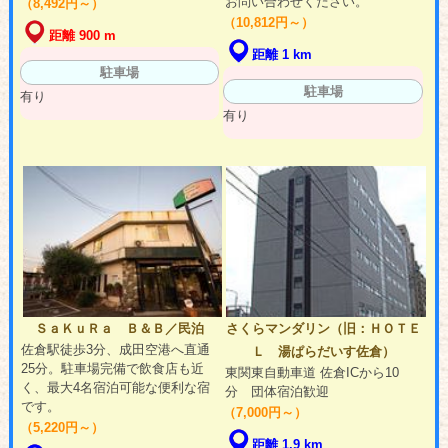
お問い合わせください。
（8,492円～）
（10,812円～）
距離 900 m
距離 1 km
駐車場
駐車場
有り
有り
ＳａＫｕＲａ Ｂ＆Ｂ／民泊
さくらマンダリン（旧：ＨＯＴＥ
佐倉駅徒歩3分、成田空港へ直通
Ｌ 湯ぱらだいす佐倉）
25分。駐車場完備で飲食店も近
東関東自動車道 佐倉ICから10
く、最大4名宿泊可能な便利な宿
分 団体宿泊歓迎
です。
（7,000円～）
（5,220円～）
距離 1.9 km