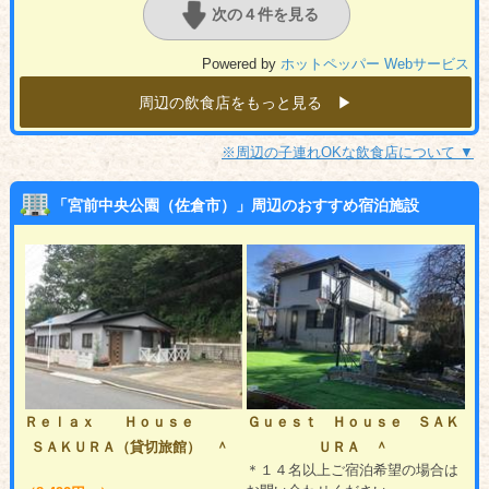
次の４件を見る
Powered by
ホットペッパー Webサービス
周辺の飲食店をもっと見る ▶︎
※周辺の子連れOKな飲食店について ▼
「宮前中央公園（佐倉市）」周辺のおすすめ宿泊施設
Ｒｅｌａｘ Ｈｏｕｓｅ
Ｇｕｅｓｔ Ｈｏｕｓｅ ＳＡＫ
ＳＡＫＵＲＡ（貸切旅館） ＾
ＵＲＡ ＾
＊１４名以上ご宿泊希望の場合は