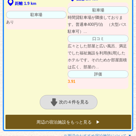
距離 1.9 km
駐車場
駐車場
時間貸駐車場が隣接しておりま
あり
す。普通車400円/泊 （大型バス
駐車可）...
口コミ
広々とした部屋と広い風呂、満足
でした福祉施設を利用(転用)した
ホテルです。そのためか部屋面積
は広く、部屋の...
評価
3.91
次の４件を見る
周辺の宿泊施設をもっと見る ▶︎
※周辺のおすすめ宿泊施設について ▼