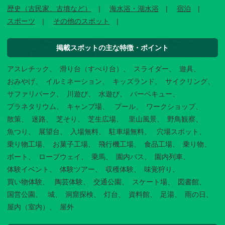
歴史（古民家、古墳など）
海水浴・湖水浴
宿泊
スポーツ
その他のスポット
掲載スポットの主な特徴・ポイント
アスレチック
滑り台（すべり台）
スライダー
遊具
おみやげ
イルミネーション
キッズランド
サイクリング
サファリパーク
川遊び
水遊び
バーベキュー
プラネタリウム
キャンプ場
プール
ワークショップ
散策
迷路
芝そり
芝生広場
里山風景
野鳥観察
魚つり
展望台
入場無料
駐車場無料
穴場スポット
乗り物工場
お菓子工場
飛行機工場
食品工場
乗り物
ボート
ロープウェイ
乗馬
園内バス
園内列車
体験イベント
体験ツアー
収穫体験
味覚狩り
買い物体験
陶芸体験
交通公園
スケート場
図書館
国営公園
城
洞窟探検
灯台
資料館
足湯
雨の日
屋内（室内）
屋外