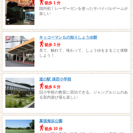
徒歩 1 分
国内初！レーザーガンを使ったサバイバルゲームが
楽しい
キッコーマンもの知りしょうゆ館
徒歩 3 分
見て、触れて、味わって、しょうゆをまるごと体験
しよう！
道の駅 保田小学校
徒歩 6 分
旧小学校の教室に宿泊できる。ジャングルジムのあ
る室内遊び場も楽しい
幕張海浜公園
徒歩 10 分