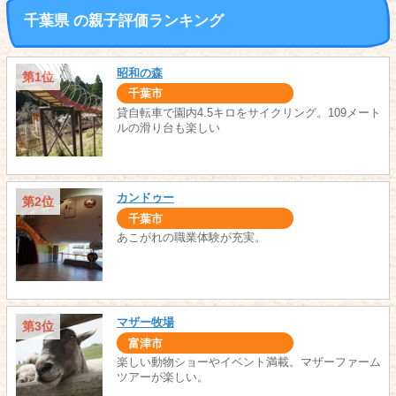
千葉県 の親子評価ランキング
昭和の森
第1位
千葉市
貸自転車で園内4.5キロをサイクリング。109メート
ルの滑り台も楽しい
カンドゥー
第2位
千葉市
あこがれの職業体験が充実。
マザー牧場
第3位
富津市
楽しい動物ショーやイベント満載。マザーファーム
ツアーが楽しい。