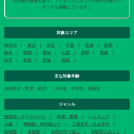
子評価の情報もあり。アクセスランキングや親子評価ラン
キングも掲載しています。
対象エリア
神奈川
東京
埼玉
千葉
茨城
群馬
栃木
静岡
愛知
山梨
長野
青森
岩手
秋田
宮城
福島
主な対象年齢
未就学児（乳児、幼児）、小学生、中学生、高校生
ジャンル
遊園地・テーマパーク
牧場・農場
ハイキング
公園
博物館・科学館など
工場見学・社会見学
動物園
水族館
自然の中で遊ぶ
体験型スポット