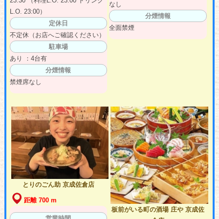
23:30 （料理L.O. 23:00 ドリンク
なし
L.O. 23:00）
分煙情報
定休日
全面禁煙
不定休（お店へご確認ください）
駐車場
あり ：4台有
分煙情報
禁煙席なし
とりのごん助 京成佐倉店
距離 700 m
板前がいる町の酒場 庄や 京成佐
営業時間