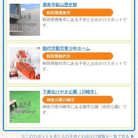
鹿角市鉱山歴史館
秋田県鹿角市
秋田県鹿角市にある子供とお出かけスポットで
す。
能代市勤労青少年ホーム
秋田県能代市
秋田県能代市にある子供とお出かけスポットで
す。
下麻生けやき公園（川崎市）
神奈川県川崎市
神奈川県川崎市にある都市公園（街区公園）で
す。
※このスポットを見た人の子供とお出かけ情報を一覧で見る ▶︎