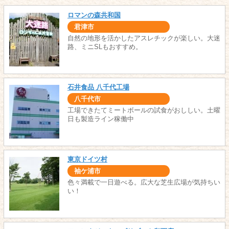
ロマンの森共和国
君津市
自然の地形を活かしたアスレチックが楽しい。大迷
路、ミニSLもおすすめ。
石井食品 八千代工場
八千代市
工場できたてミートボールの試食がおししい。土曜
日も製造ライン稼働中
東京ドイツ村
袖ケ浦市
色々満載で一日遊べる。広大な芝生広場が気持ちい
い！