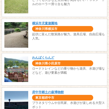
ルのローラー滑り台も魅力
横浜市児童遊園地
神奈川県横浜市
起伏に富んだ散策路が魅力。遊具広場、自由広場も
人気。
わんぱくらんど
神奈川県小田原市
ロードトレインなどの乗り物から遊具、水遊び場な
どなど、遊び要素が満載
府中市郷土の森博物館
東京都府中市
プラネタリウムや古民家、水遊びが楽しめる大型ス
ポット