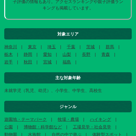
子評価の情報もあり。アクセスランキングや親子評価ラン
キングも掲載しています。
対象エリア
神奈川
東京
埼玉
千葉
茨城
群馬
栃木
静岡
愛知
山梨
長野
青森
岩手
秋田
宮城
福島
主な対象年齢
未就学児（乳児、幼児）、小学生、中学生、高校生
ジャンル
遊園地・テーマパーク
牧場・農場
ハイキング
公園
博物館・科学館など
工場見学・社会見学
動物園
水族館
自然の中で遊ぶ
体験型スポット