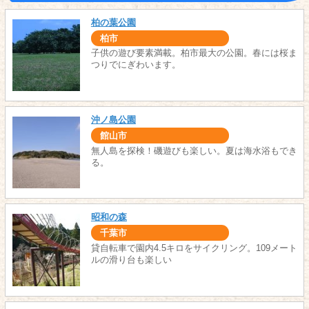
柏の葉公園
柏市
子供の遊び要素満載。柏市最大の公園。春には桜ま
つりでにぎわいます。
沖ノ島公園
館山市
無人島を探検！磯遊びも楽しい。夏は海水浴もでき
る。
昭和の森
千葉市
貸自転車で園内4.5キロをサイクリング。109メート
ルの滑り台も楽しい