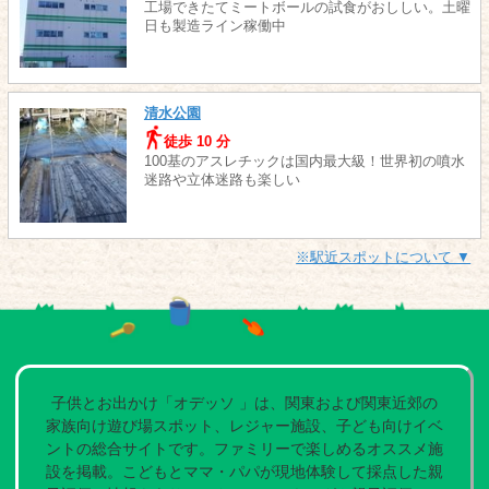
工場できたてミートボールの試食がおししい。土曜
日も製造ライン稼働中
清水公園
徒歩 10 分
100基のアスレチックは国内最大級！世界初の噴水
迷路や立体迷路も楽しい
※駅近スポットについて ▼
子供とお出かけ「オデッソ 」は、関東および関東近郊の
家族向け遊び場スポット、レジャー施設、子ども向けイベ
ントの総合サイトです。ファミリーで楽しめるオススメ施
設を掲載。こどもとママ・パパが現地体験して採点した親