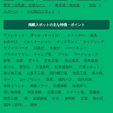
歴史（古民家、古墳など）
海水浴・湖水浴
宿泊
スポーツ
その他のスポット
掲載スポットの主な特徴・ポイント
アスレチック
滑り台（すべり台）
スライダー
遊具
おみやげ
イルミネーション
キッズランド
サイクリング
サファリパーク
川遊び
水遊び
バーベキュー
プラネタリウム
キャンプ場
プール
ワークショップ
散策
迷路
芝そり
芝生広場
里山風景
野鳥観察
魚つり
展望台
入場無料
駐車場無料
穴場スポット
乗り物工場
お菓子工場
飛行機工場
食品工場
乗り物
ボート
ロープウェイ
乗馬
園内バス
園内列車
体験イベント
体験ツアー
収穫体験
味覚狩り
買い物体験
陶芸体験
交通公園
スケート場
図書館
国営公園
城
洞窟探検
灯台
資料館
足湯
雨の日
屋内（室内）
屋外