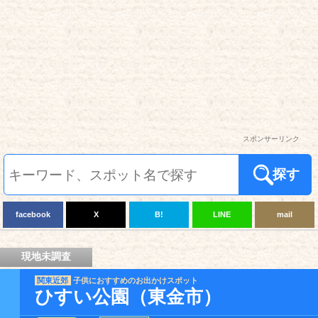
スポンサーリンク
探す
facebook
X
B!
LINE
mail
現地未調査
関東近郊
子供におすすめのお出かけスポット
ひすい公園（東金市）