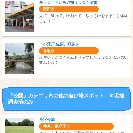
キッコーマンもの知りしょうゆ館
野田市
見て、触れて、味わって、しょうゆをまるごと体験
しよう！
「小江戸 佐原」町歩き
香取市
江戸や明治にタイムトリップしたような川沿いの街
並みを歩く
「公園」カテゴリ内の他の遊び場スポット ※現地
調査済のみ
芹沢公園
神奈川県座間市
とっても大きな芝生広場が気持ちいい！５０メート