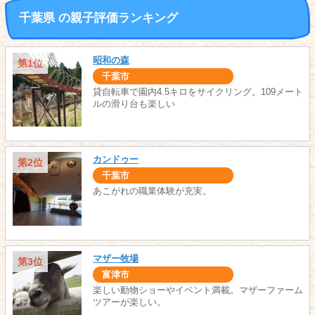
千葉県 の親子評価ランキング
昭和の森
第1位
千葉市
貸自転車で園内4.5キロをサイクリング。109メート
ルの滑り台も楽しい
カンドゥー
第2位
千葉市
あこがれの職業体験が充実。
マザー牧場
第3位
富津市
楽しい動物ショーやイベント満載。マザーファーム
ツアーが楽しい。