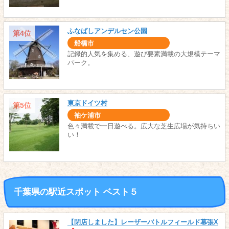
ふなばしアンデルセン公園
第4位
船橋市
記録的人気を集める、遊び要素満載の大規模テーマ
パーク。
東京ドイツ村
第5位
袖ケ浦市
色々満載で一日遊べる。広大な芝生広場が気持ちい
い！
千葉県の駅近スポット ベスト５
【閉店しました】レーザーバトルフィールド幕張X