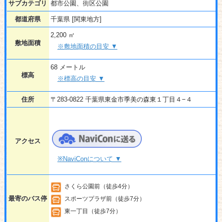
サブカテゴリ
都市公園、街区公園
都道府県
千葉県 [関東地方]
2,200 ㎡
敷地面積
※敷地面積の目安 ▼
68 メートル
標高
※標高の目安 ▼
住所
〒283-0822 千葉県東金市季美の森東１丁目４−４
アクセス
※NaviConについて ▼
さくら公園前（徒歩4分）
最寄のバス停
スポーツプラザ前（徒歩7分）
東一丁目（徒歩7分）