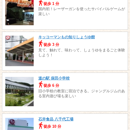
徒歩 1 分
国内初！レーザーガンを使ったサバイバルゲームが
楽しい
キッコーマンもの知りしょうゆ館
徒歩 3 分
見て、触れて、味わって、しょうゆをまるごと体験
しよう！
道の駅 保田小学校
徒歩 6 分
旧小学校の教室に宿泊できる。ジャングルジムのあ
る室内遊び場も楽しい
石井食品 八千代工場
徒歩 10 分