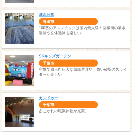
清水公園
野田市
100基のアスレチックは国内最大級！世界初の噴水
迷路や立体迷路も楽しい
SKキッズガーデン
千葉市
空気で膨らむ巨大な風船遊具や、白い砂場のスライ
ダーが楽しい
カンドゥー
千葉市
あこがれの職業体験が充実。