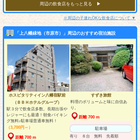
周辺の飲食店をもっと見る ▶︎
※周辺の子連れOKな飲食店について ▼
「上八幡緑地（市原市）」周辺のおすすめ宿泊施設
ホスピタリティイン八幡宿駅前
すずき旅館
料理のボリュームと味に自信あ
（ＢＢＨホテルグループ）
り。
駅３分で飲食店多数。長期出張や
レジャーにも最適！朝食バイキン
距離 700 m
グ無料♪駐車場普通車無料！
（3,700円～）
駐車場
有り ８台 無料 先着順
距離 700 m