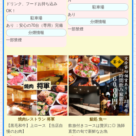
ドリンク、フードお持ち込み
駐車場
OK！
あり
駐車場
分煙情報
あり ：安心の70台（専用）完備
一部禁煙
分煙情報
一部禁煙
焼肉レストラン 将軍
鮨処 魚一
【黒毛和牛】上ロース 【当店自
飲放付きコースは贅沢に◎ 漁師
慢のお肉】
直営の旬で新鮮なお魚