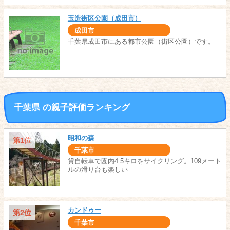
玉造街区公園（成田市）
成田市
千葉県成田市にある都市公園（街区公園）です。
千葉県 の親子評価ランキング
昭和の森
第1位
千葉市
貸自転車で園内4.5キロをサイクリング。109メート
ルの滑り台も楽しい
カンドゥー
第2位
千葉市