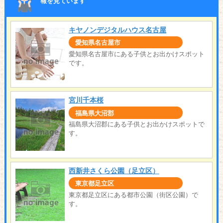
報を見ています
キヤノンデジタルハウス名古屋
愛知県名古屋市
愛知県名古屋市にある子供とお出かけスポット
です。
宮川千本桜
福島県大沼郡
福島県大沼郡にある子供とお出かけスポットで
す。
西新井さくら公園（足立区）
東京都足立区
東京都足立区にある都市公園（街区公園）で
す。