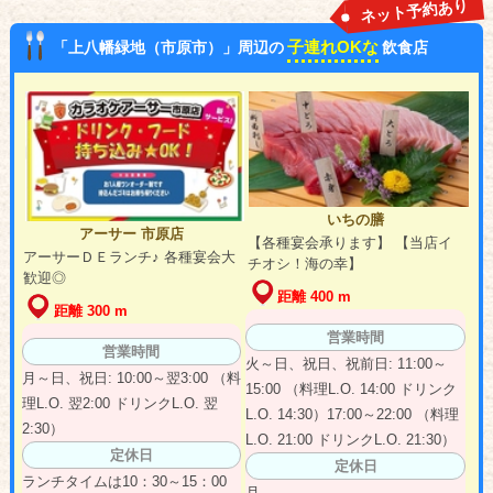
ネット予約あり
子連れOKな
「上八幡緑地（市原市）」周辺の
飲食店
いちの膳
アーサー 市原店
【各種宴会承ります】 【当店イ
アーサーＤＥランチ♪ 各種宴会大
チオシ！海の幸】
歓迎◎
距離 400 m
距離 300 m
営業時間
営業時間
火～日、祝日、祝前日: 11:00～
月～日、祝日: 10:00～翌3:00 （料
15:00 （料理L.O. 14:00 ドリンク
理L.O. 翌2:00 ドリンクL.O. 翌
L.O. 14:30）17:00～22:00 （料理
2:30）
L.O. 21:00 ドリンクL.O. 21:30）
定休日
定休日
ランチタイムは10：30～15：00
月