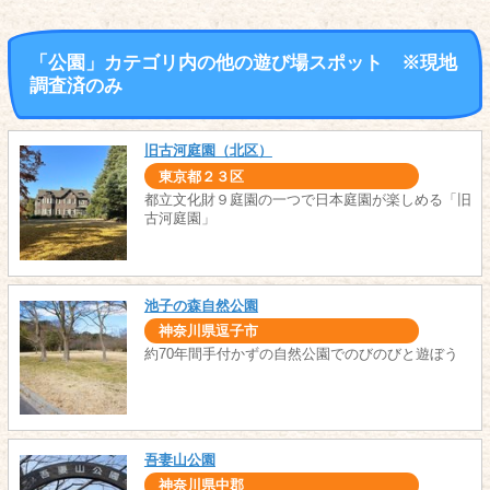
「公園」カテゴリ内の他の遊び場スポット ※現地
調査済のみ
旧古河庭園（北区）
東京都２３区
都立文化財９庭園の一つで日本庭園が楽しめる「旧
古河庭園」
池子の森自然公園
神奈川県逗子市
約70年間手付かずの自然公園でのびのびと遊ぼう
吾妻山公園
神奈川県中郡