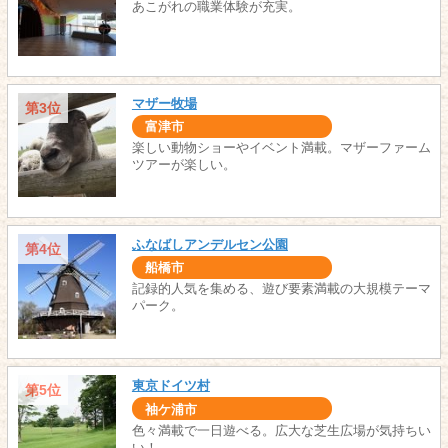
あこがれの職業体験が充実。
マザー牧場
第3位
富津市
楽しい動物ショーやイベント満載。マザーファーム
ツアーが楽しい。
ふなばしアンデルセン公園
第4位
船橋市
記録的人気を集める、遊び要素満載の大規模テーマ
パーク。
東京ドイツ村
第5位
袖ケ浦市
色々満載で一日遊べる。広大な芝生広場が気持ちい
い！