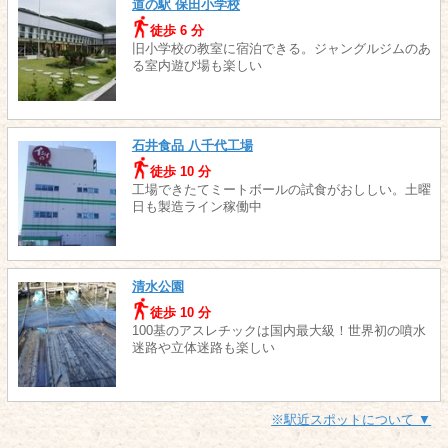
道の駅 保田小学校
徒歩 6 分
旧小学校の教室に宿泊できる。ジャングルジムのあ
る室内遊び場も楽しい
石井食品 八千代工場
徒歩 10 分
工場できたてミートボールの試食がおししい。土曜
日も製造ライン稼働中
清水公園
徒歩 10 分
100基のアスレチックは国内最大級！世界初の噴水
迷路や立体迷路も楽しい
※駅近スポットについて ▼