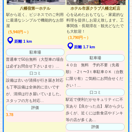
八幡宿第一ホテル
ホテル市原クラブ八幡北町店
駅から近く、ビジネスでのご利用
心を込めたおもてなし・家庭的な
に最適なシンプルで機能的なお部
料理を提供しお迎え致します。工
屋
事関係・長期滞在・観光どなたで
も大歓迎！
（5,940円～）
（3,790円～）
距離 1 km
距離 1.7 km
駐車場
駐車場
普通車で50台無料（大型車の場合
４０台 無料 予約不要（先着
は必ずお問合せ下さいませ）...
順）・2ｔ〜3ｔ車駐車ＯＫ（台数
口コミ
に限り有）ご気軽にお問合せくだ
設備は古いが清掃が行き届き対応
さい！...
も丁寧設備は全体的に古いです
口コミ
が、清掃は行き届いていました。
駅近で便利だがセキュリティに不
スタッフの方も対応...
安あり【良かった点】.駅から少し
評価
歩くが、近くには飲食店やドンキ
3.78
等の店が多くあ...
評価