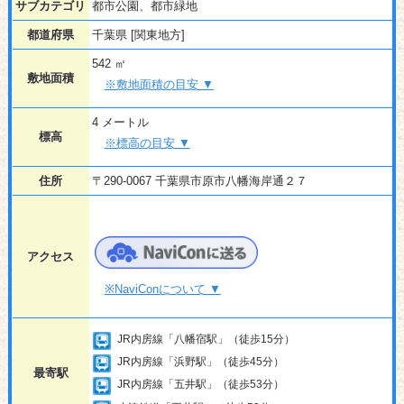
サブカテゴリ
都市公園、都市緑地
都道府県
千葉県 [関東地方]
542 ㎡
敷地面積
※敷地面積の目安 ▼
4 メートル
標高
※標高の目安 ▼
住所
〒290-0067 千葉県市原市八幡海岸通２７
アクセス
※NaviConについて ▼
JR内房線「八幡宿駅」（徒歩15分）
JR内房線「浜野駅」（徒歩45分）
最寄駅
JR内房線「五井駅」（徒歩53分）