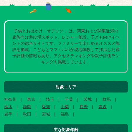
子供とお出かけ「オデッソ 」は、関東および関東近郊の
家族向け遊び場スポット、レジャー施設、子ども向けイベ
ントの総合サイトです。ファミリーで楽しめるオススメ施
設を掲載。こどもとママ・パパが現地体験して採点した親
子評価の情報もあり。アクセスランキングや親子評価ラン
キングも掲載しています。
対象エリア
神奈川
東京
埼玉
千葉
茨城
群馬
栃木
静岡
愛知
山梨
長野
青森
岩手
秋田
宮城
福島
主な対象年齢