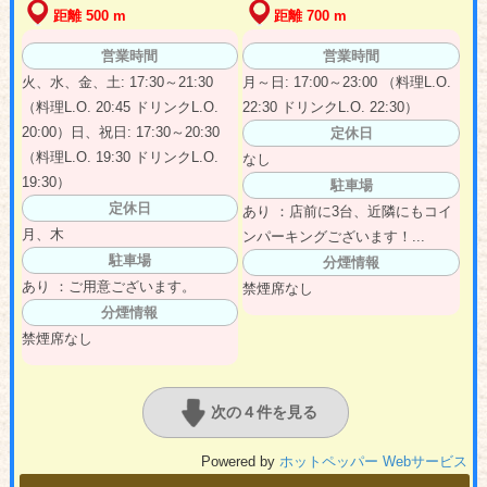
距離 500 m
距離 700 m
営業時間
営業時間
火、水、金、土: 17:30～21:30
月～日: 17:00～23:00 （料理L.O.
（料理L.O. 20:45 ドリンクL.O.
22:30 ドリンクL.O. 22:30）
20:00）日、祝日: 17:30～20:30
定休日
（料理L.O. 19:30 ドリンクL.O.
なし
19:30）
駐車場
定休日
あり ：店前に3台、近隣にもコイ
月、木
ンパーキングございます！...
駐車場
分煙情報
あり ：ご用意ございます。
禁煙席なし
分煙情報
禁煙席なし
次の４件を見る
Powered by
ホットペッパー Webサービス