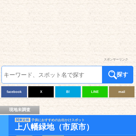
スポンサーリンク
探す
facebook
X
B!
LINE
mail
現地未調査
関東近郊
子供におすすめのお出かけスポット
上八幡緑地（市原市）