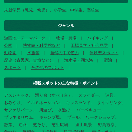
未就学児（乳児、幼児）、小学生、中学生、高校生
ジャンル
遊園地・テーマパーク
牧場・農場
ハイキング
公園
博物館・科学館など
工場見学・社会見学
動物園
水族館
自然の中で遊ぶ
体験型スポット
歴史（古民家、古墳など）
海水浴・湖水浴
宿泊
スポーツ
その他のスポット
掲載スポットの主な特徴・ポイント
アスレチック
滑り台（すべり台）
スライダー
遊具
おみやげ
イルミネーション
キッズランド
サイクリング
サファリパーク
川遊び
水遊び
バーベキュー
プラネタリウム
キャンプ場
プール
ワークショップ
散策
迷路
芝そり
芝生広場
里山風景
野鳥観察