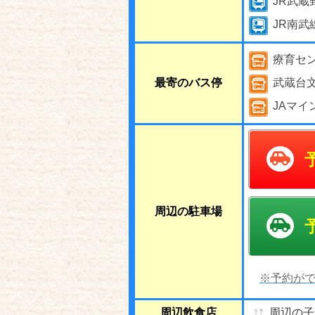
JR武蔵
JR南武
療育セ
最寄のバス停
武蔵台
JAマイ
周辺の駐車場
※予約がで
周辺飲食店
周辺の子