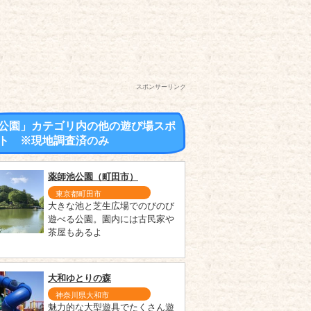
スポンサーリンク
公園」カテゴリ内の他の遊び場スポ
ト ※現地調査済のみ
薬師池公園（町田市）
東京都町田市
大きな池と芝生広場でのびのび
遊べる公園。園内には古民家や
茶屋もあるよ
大和ゆとりの森
神奈川県大和市
魅力的な大型遊具でたくさん遊