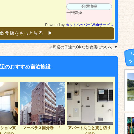
分煙情報
一部禁煙
Powered by
ホットペッパー Webサービス
飲食店をもっと見る ▶︎
※周辺の子連れOKな飲食店について ▼
「
ッ
辺のおすすめ宿泊施設
ンション東
マーベラス国分寺 ＾
アパート丸ごと貸し切り
１／民泊
／民泊