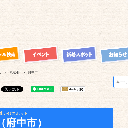
覧
東京都
府中市
出かけスポット
（府中市）