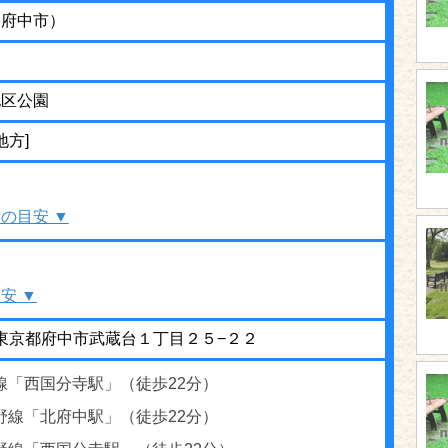
（府中市）
地区公園
地方]
の目安 ▼
安 ▼
42 東京都府中市武蔵台１丁目２５−２２
線「西国分寺駅」（徒歩22分）
野線「北府中駅」（徒歩22分）