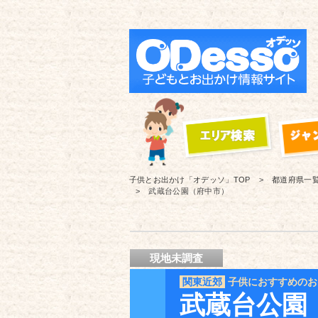
子供とお出かけ「オデッソ」
TOP
都道府県一
武蔵台公園（府中市）
現地未調査
関東近郊
子供におすすめのお
武蔵台公園