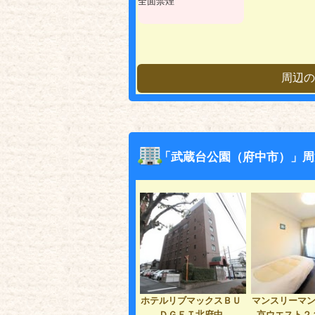
全面禁煙
周辺の
「武蔵台公園（府中市）」周
ホテルリブマックスＢＵ
マンスリーマ
ＤＧＥＴ北府中
京ウエスト２