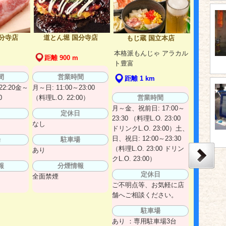
分寺店
道とん堀 国分寺店
もじ蔵 国立本店
本格派もんじゃ アラカル
距離 900 m
ト豊富
間
営業時間
距離 1 km
22:20金～
月～日: 11:00～23:00
0
（料理L.O. 22:00）
営業時間
月～金、祝前日: 17:00～
日
定休日
23:30 （料理L.O. 23:00
なし
ドリンクL.O. 23:00）土、
日、祝日: 12:00～23:30
場
駐車場
（料理L.O. 23:00 ドリン
あり
クL.O. 23:00）
報
分煙情報
定休日
全面禁煙
ご不明点等、お気軽に店
舗へご相談ください。
駐車場
あり ：専用駐車場3台