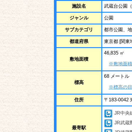
施設名
武蔵台公園
ジャンル
公園
サブカテゴリ
都市公園、
都道府県
東京都 [関東
46,835 ㎡
敷地面積
※敷地面積
68 メートル
標高
※標高の目
住所
〒183-00
JR中央
JR武蔵
最寄駅