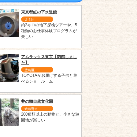
東京都虹の下水道館
２３区
約2キロの地下探検ツアーや、5
種類のお仕事体験プログラムが
楽しい
アムラックス東京【閉館しまし
た】
豊島区
TOYOTAがお届けする子供と遊
べるショールーム
井の頭自然文化園
武蔵野市
200種類以上の動物と、小さな遊
園地が楽しい