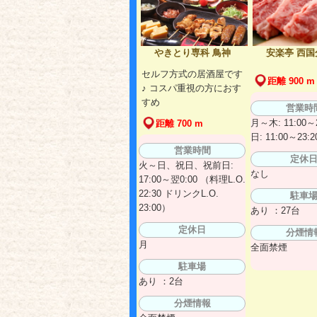
やきとり専科 鳥神
安楽亭 西国
セルフ方式の居酒屋です
距離 900 m
♪ コスパ重視の方におす
すめ
営業時
月～木: 11:00～
距離 700 m
日: 11:00～23:2
営業時間
定休
火～日、祝日、祝前日:
なし
17:00～翌0:00 （料理L.O.
22:30 ドリンクL.O.
駐車
23:00）
あり ：27台
定休日
分煙情
月
全面禁煙
駐車場
あり ：2台
分煙情報