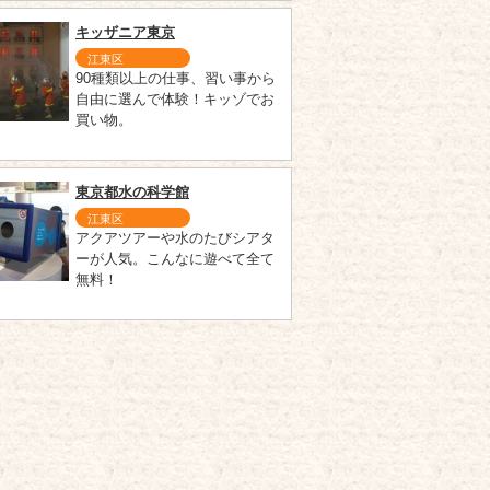
キッザニア東京
江東区
90種類以上の仕事、習い事から
自由に選んで体験！キッゾでお
買い物。
東京都水の科学館
江東区
アクアツアーや水のたびシアタ
ーが人気。こんなに遊べて全て
無料！