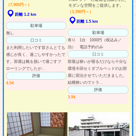
（7,900円～）
モダンな空間をご提供します。
（3,390円～）
距離 1.2 km
距離 1.5 km
駐車場
駐車場
無し
有り 1台 1000円（税込み／
口コミ
泊） 電話予約のみ
また利用したいです皆さんとても
口コミ
感じが良く、過ごしやすかったで
す。部屋は靴を脱いで過ごすフ
部屋は狭いが寝るだけなら十分な
ローリングでしたが...
環境今回セミダブルベッドのお部
屋に宿泊させていただきました。
評価
結構狭いのでトラ...
4.54
評価
3.94