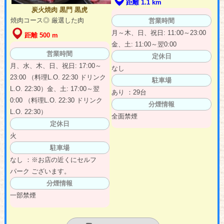
距離 1.1 km
炭火焼肉 黒門 黒虎
焼肉コース◎ 厳選した肉
営業時間
月～木、日、祝日: 11:00～23:00
距離 500 m
金、土: 11:00～翌0:00
営業時間
定休日
月、水、木、日、祝日: 17:00～
なし
23:00 （料理L.O. 22:30 ドリンク
駐車場
L.O. 22:30）金、土: 17:00～翌
あり ：29台
0:00 （料理L.O. 22:30 ドリンク
分煙情報
L.O. 22:30）
全面禁煙
定休日
火
駐車場
なし ：※お店の近くにセルフ
パーク ございます。
分煙情報
一部禁煙