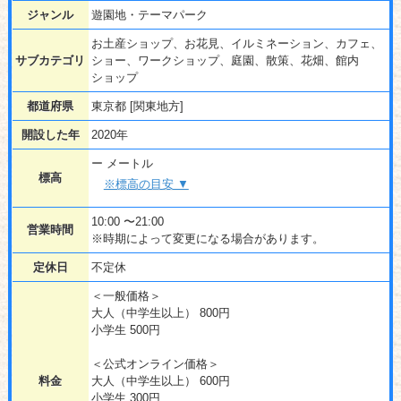
ジャンル
遊園地・テーマパーク
お土産ショップ、お花見、イルミネーション、カフェ、
サブカテゴリ
ショー、ワークショップ、庭園、散策、花畑、館内
ショップ
都道府県
東京都 [関東地方]
開設した年
2020年
ー メートル
標高
※標高の目安 ▼
10:00 〜21:00
営業時間
※時期によって変更になる場合があります。
定休日
不定休
＜一般価格＞
大人（中学生以上） 800円
小学生 500円
＜公式オンライン価格＞
料金
大人（中学生以上） 600円
小学生 300円