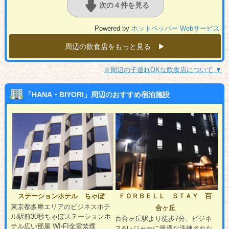
次の４件を見る
Powered by
ホットペッパー Webサービス
周辺の飲食店をもっと見る ▶︎
※周辺の子連れOKな飲食店について ▼
「HANA・BIYORI」周辺のおすすめ宿泊施設
ステーションホテル ちゃぼ
ＦＯＲＢＥＬＬ ＳＴＡＹ 百
東京都多摩エリアのビジネスホテ
合ヶ丘
ル駅前30秒ちゃぼステーションホ
百合ヶ丘駅より徒歩7分、ビジネ
テル広い部屋 WI-FI全室禁煙
ス&レジャーに最適な洗練された