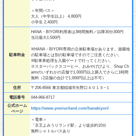
＜年間パス＞
大人（中学生以上） 4,800円
小学生 2,400円
HANA・BIYORI利用者は3時間無料／以降30分300円
当日最大1,500円
※HANA・BIYORI専用の立体駐車場があります。遊園地
駐車料金
の駐車場とは別の駐車場ですのでご注意ください。
※駐車券処理を入園ゲートで行ってください。
※スターバックスコーヒー、おみやげびより、Shop Ch
armのいずれかの店舗で1,000円以上購入でさらに1時間
無料（2店舗の合計で1,000円以上は不可）
住所
〒206-8566 東京都稲城市矢野口４０１５−１
電話番号
044-966-8717
公式ホーム
https://www.yomiuriland.com/hanabiyori/
ページ
＜電車＞
「京王よみうりランド駅」より徒歩約10分
無料シャトルバスあり