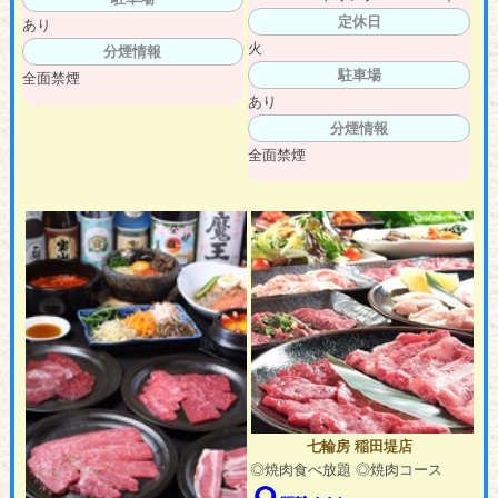
定休日
あり
火
分煙情報
駐車場
全面禁煙
あり
分煙情報
全面禁煙
七輪房 稲田堤店
◎焼肉食べ放題 ◎焼肉コース