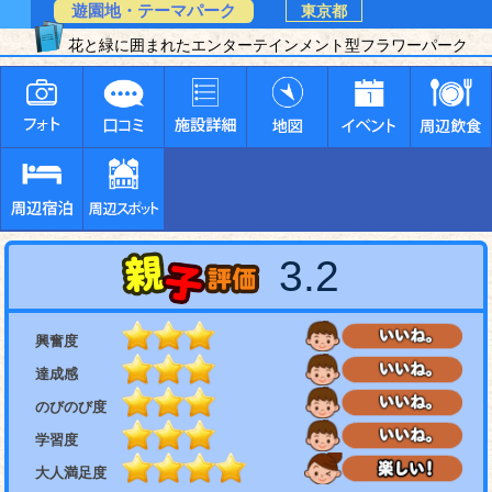
遊園地・テーマパーク
東京都
花と緑に囲まれたエンターテインメント型フラワーパーク
3.2
興奮度
達成感
のびのび度
学習度
大人満足度