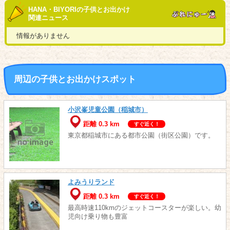
HANA・BIYORIの子供とお出かけ
関連ニュース
情報がありません
周辺の子供とお出かけスポット
小沢峯児童公園（稲城市）
距離 0.3 km
すぐ近く！
東京都稲城市にある都市公園（街区公園）です。
よみうりランド
距離 0.3 km
すぐ近く！
最高時速110kmのジェットコースターが楽しい。幼
児向け乗り物も豊富