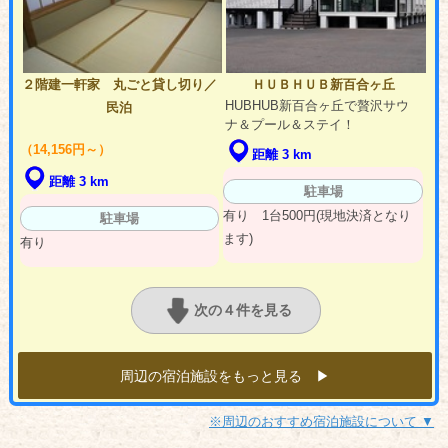
２階建一軒家 丸ごと貸し切り／
ＨＵＢＨＵＢ新百合ヶ丘
HUBHUB新百合ヶ丘で贅沢サウ
民泊
ナ＆プール＆ステイ！
（14,156円～）
距離 3 km
距離 3 km
駐車場
有り 1台500円(現地決済となり
駐車場
ます)
有り
次の４件を見る
周辺の宿泊施設をもっと見る ▶︎
※周辺のおすすめ宿泊施設について ▼