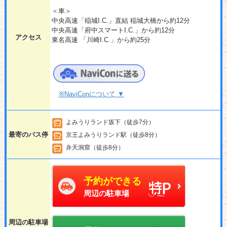
＜車＞
中央高速「稲城I.C.」直結 稲城大橋から約12分
中央高速「府中スマートI.C.」から約12分
アクセス
東名高速 「川崎I.C.」から約25分
※NaviConについて ▼
よみうりランド坂下（徒歩7分）
最寄のバス停
京王よみうりランド駅（徒歩8分）
弁天洞窟（徒歩8分）
予約ができる
周辺の駐車場
周辺の駐車場