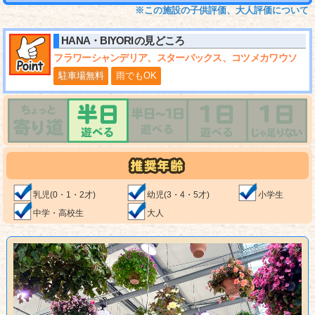
※この施設の子供評価、大人評価について
HANA・BIYORI
の見どころ
フラワーシャンデリア、スターバックス、コツメカワウソ
駐車場無料
雨でもOK
乳児(0・1・2才)
幼児(3・4・5才)
小学生
中学・高校生
大人