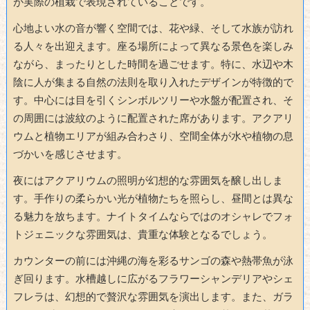
が実際の植栽で表現されていることです。
心地よい水の音が響く空間では、花や緑、そして水族が訪れ
る人々を出迎えます。座る場所によって異なる景色を楽しみ
ながら、まったりとした時間を過ごせます。特に、水辺や木
陰に人が集まる自然の法則を取り入れたデザインが特徴的で
す。中心には目を引くシンボルツリーや水盤が配置され、そ
の周囲には波紋のように配置された席があります。アクアリ
ウムと植物エリアが組み合わさり、空間全体が水や植物の息
づかいを感じさせます。
夜にはアクアリウムの照明が幻想的な雰囲気を醸し出しま
す。手作りの柔らかい光が植物たちを照らし、昼間とは異な
る魅力を放ちます。ナイトタイムならではのオシャレでフォ
トジェニックな雰囲気は、貴重な体験となるでしょう。
カウンターの前には沖縄の海を彩るサンゴの森や熱帯魚が泳
ぎ回ります。水槽越しに広がるフラワーシャンデリアやシェ
フレラは、幻想的で贅沢な雰囲気を演出します。また、ガラ