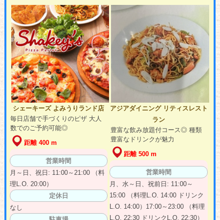
シェーキーズ よみうりランド店
アジアダイニング リティスレスト
毎日店舗で手づくりのピザ 大人
ラン
数でのご予約可能◎
豊富な飲み放題付コース◎ 種類
豊富なドリンクが魅力
距離 400 m
距離 500 m
営業時間
営業時間
月～日、祝日: 11:00～21:00 （料
理L.O. 20:00）
月、水～日、祝前日: 11:00～
15:00 （料理L.O. 14:00 ドリンク
定休日
L.O. 14:00）17:00～23:00 （料理
なし
L.O. 22:30 ドリンクL.O. 22:30）
駐車場