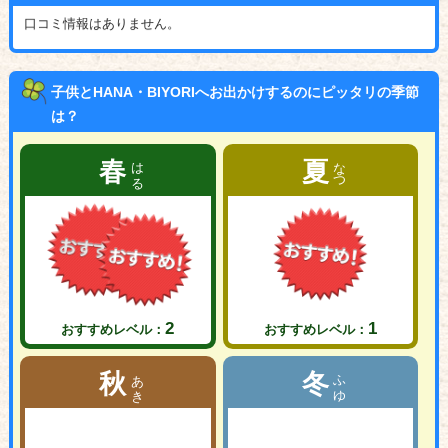
口コミ情報はありません。
子供とHANA・BIYORIへお出かけするのにピッタリの季節
は？
はる
なつ
春
夏
2
1
おすすめレベル：
おすすめレベル：
あき
ふゆ
秋
冬