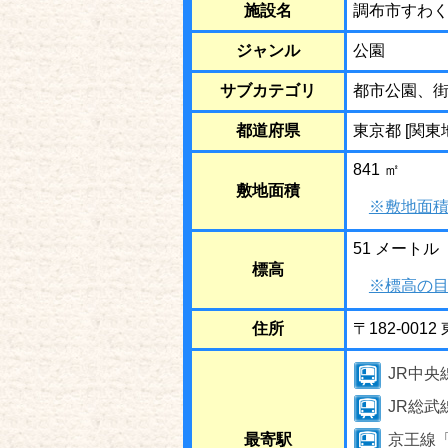
施設名
調布市すわ
ジャンル
公園
サブカテゴリ
都市公園、
都道府県
東京都 [関東
841 ㎡
敷地面積
※敷地面積
51 メートル
標高
※標高の目
住所
〒182-00
JR中央
JR総武
最寄駅
京王線