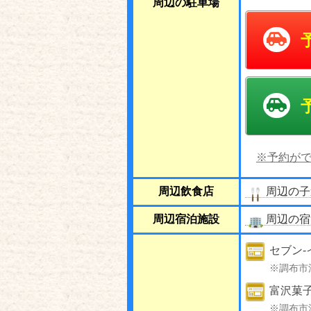
周辺の駐車場
※予約がで
周辺飲食店
周辺の子
周辺宿泊施設
周辺の宿
セブン-
※調布市
富沢菓
※調布市