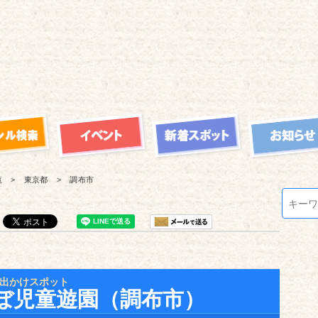
覧
東京都
調布市
出かけスポット
ぼ児童遊園（調布市）