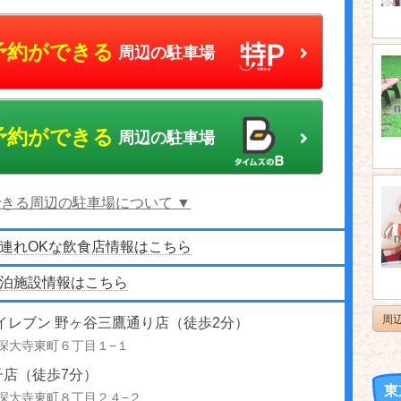
予約ができる
周辺の駐車場
予約ができる
周辺の駐車場
きる周辺の駐車場について ▼
連れOKな飲食店情報はこちら
泊施設情報はこちら
周
イレブン 野ヶ谷三鷹通り店（徒歩2分）
深大寺東町６丁目１−１
子店（徒歩7分）
東
深大寺東町８丁目２４−２