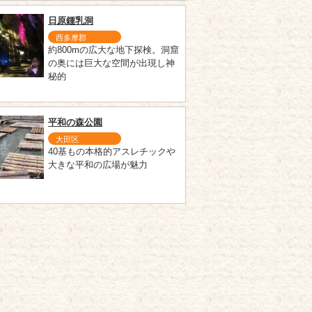
日原鍾乳洞
西多摩郡
約800mの広大な地下探検。洞窟
の奥には巨大な空間が出現し神
秘的
平和の森公園
大田区
40基もの本格的アスレチックや
大きな平和の広場が魅力