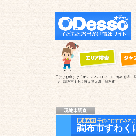
子供とお出かけ「オデッソ」
TOP
都道府県一
調布市すわくぼ児童遊園（調布市）
現地未調査
関東近郊
子供におすすめのお
調布市すわく