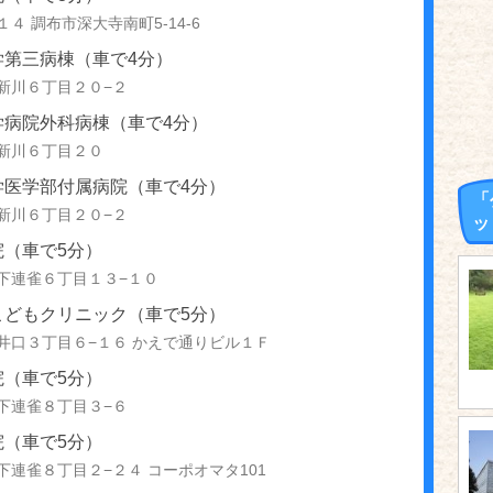
４ 調布市深大寺南町5-14-6
学第三病棟（車で4分）
新川６丁目２０−２
学病院外科病棟（車で4分）
新川６丁目２０
学医学部付属病院（車で4分）
「
新川６丁目２０−２
ッ
院（車で5分）
下連雀６丁目１３−１０
こどもクリニック（車で5分）
井口３丁目６−１６ かえで通りビル１Ｆ
院（車で5分）
下連雀８丁目３−６
院（車で5分）
下連雀８丁目２−２４ コーポオマタ101