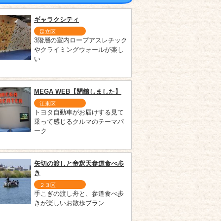
ギャラクシティ
足立区
3階層の室内ロープアスレチック
やクライミングウォールが楽し
い
MEGA WEB【閉館しました】
江東区
トヨタ自動車がお届けする見て
乗って感じるクルマのテーマパ
ーク
矢切の渡しと帝釈天参道食べ歩
き
２３区
手こぎの渡し舟と、参道食べ歩
きが楽しいお散歩プラン