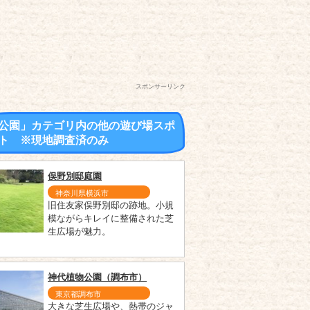
スポンサーリンク
公園」カテゴリ内の他の遊び場スポ
ト ※現地調査済のみ
俣野別邸庭園
神奈川県横浜市
旧住友家俣野別邸の跡地。小規
模ながらキレイに整備された芝
生広場が魅力。
神代植物公園（調布市）
東京都調布市
大きな芝生広場や、熱帯のジャ