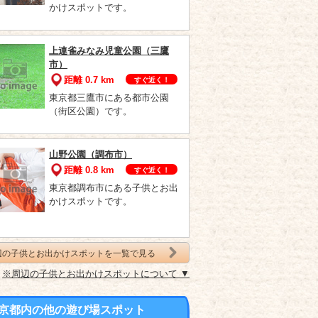
かけスポットです。
上連雀みなみ児童公園（三鷹
市）
距離 0.7 km
すぐ近く！
東京都三鷹市にある都市公園
（街区公園）です。
山野公園（調布市）
距離 0.8 km
すぐ近く！
東京都調布市にある子供とお出
かけスポットです。
辺の子供とお出かけスポットを一覧で見る
※周辺の子供とお出かけスポットについて ▼
京都内の他の遊び場スポット