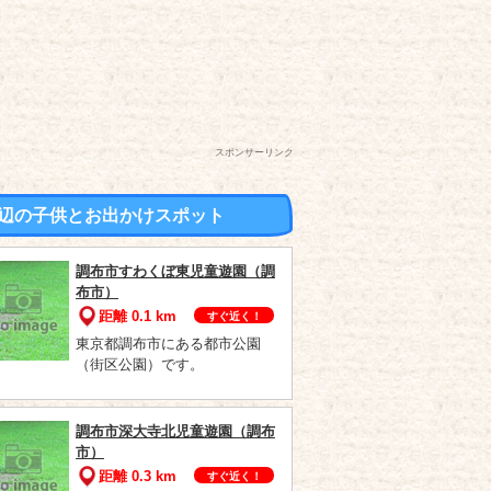
スポンサーリンク
辺の子供とお出かけスポット
調布市すわくぼ東児童遊園（調
布市）
距離 0.1 km
すぐ近く！
東京都調布市にある都市公園
（街区公園）です。
調布市深大寺北児童遊園（調布
市）
距離 0.3 km
すぐ近く！