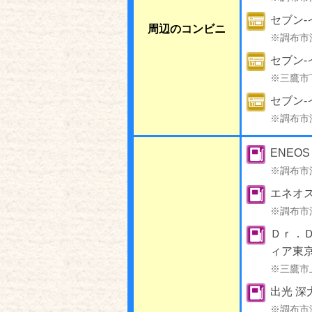
セブン-
周辺のコンビニ
※調布市
セブン-
※三鷹市
セブン‐
※調布市
ENEOS
※調布市
エネオ
※調布市
Ｄｒ．
ィア東
※三鷹市
出光 
※調布市