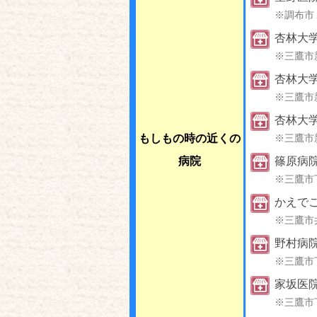
※調布市１
杏林大
※三鷹市
杏林大
※三鷹市
杏林大
もしもの時の近くの
※三鷹市
病院
篠原病
※三鷹市
かえで
※三鷹市
野村病
※三鷹市
家坂医
※三鷹市