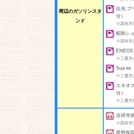
出光 プ
周辺のガソリンスタ
分）
ンド
※調布市
昭和シ
※調布市
ENEO
※三鷹市
Sua x
※三鷹市
エネオ
分）
※三鷹市
吉祥寺
※調布市
星野医