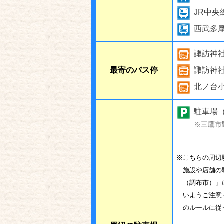
JR中央
西武多
諏訪神
最寄のバス停
諏訪神
北ノ台
駐車場（
※三鷹市
※こちらの周辺
施設や店舗の
（調布市）」
いようご注意
のルールに従