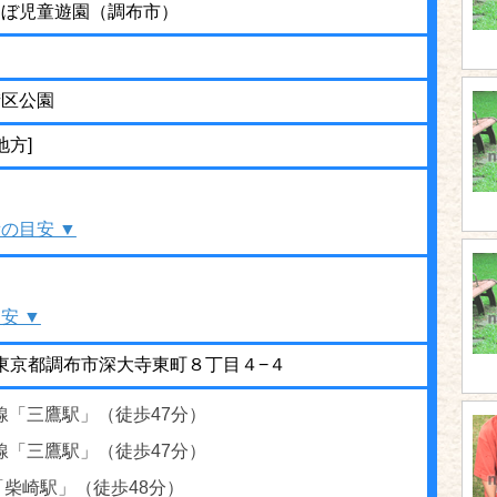
くぼ児童遊園（調布市）
街区公園
地方]
の目安 ▼
安 ▼
12 東京都調布市深大寺東町８丁目４−４
線「三鷹駅」（徒歩47分）
線「三鷹駅」（徒歩47分）
「柴崎駅」（徒歩48分）