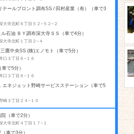
リテールプロント調布SS / 田村産業（有）（車で3
深大寺北町６丁目５２−５２−２
ェル石油 ＢＹ調布深大寺ＳＳ（車で4分）
深大寺北町１丁目２−４
S 三鷹中央SS (株)エノモト（車で5分）
井口３丁目６−１６
e（車で5分）
井口３丁目６−１６
ス エネジェット野崎サービスステーション（車で5
野崎３丁目２４−１０
病院（車で2分）
深大寺北町４丁目１７−１
院（車で3分）