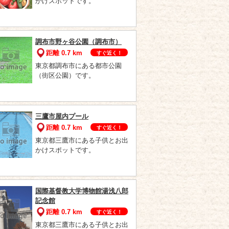
かけスポットです。
調布市野ヶ谷公園（調布市）
距離 0.7 km
すぐ近く！
東京都調布市にある都市公園
（街区公園）です。
三鷹市屋内プール
距離 0.7 km
すぐ近く！
東京都三鷹市にある子供とお出
かけスポットです。
国際基督教大学博物館湯浅八郎
記念館
距離 0.7 km
すぐ近く！
東京都三鷹市にある子供とお出