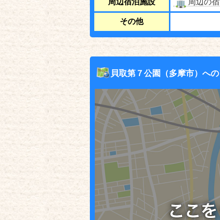
周辺宿泊施設
周辺の宿
その他
貝取第７公園（多摩市）への