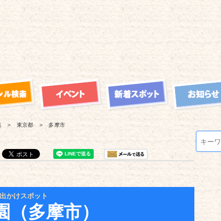
覧
東京都
多摩市
出かけスポット
園（多摩市）