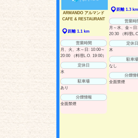
距離 1.3 k
ARMANDO アルマンド
CAFE & RESTAURANT
営業時
月～水、金～日: 
距離 1.1 km
20:30 （料理L.O
営業時間
定休
月、火、木～日: 10:00～
木
20:00 （料理L.O. 19:00）
駐車
定休日
なし
水
分煙情
駐車場
全面禁煙
あり
分煙情報
全面禁煙