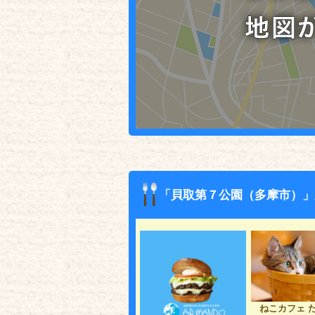
「貝取第７公園（多摩市）」
ねこカフェ 