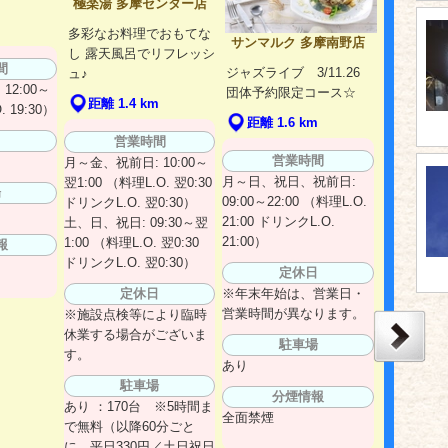
極楽湯 多摩センター店
m
多彩なお料理でおもてな
サンマルク 多摩南野店
し 露天風呂でリフレッシ
間
ジャズライブ 3/11.26
ュ♪
12:00～
団体予約限定コース☆
距離 1.4 km
. 19:30）
距離 1.6 km
日
営業時間
営業時間
月～金、祝前日: 10:00～
月～日、祝日、祝前日:
翌1:00 （料理L.O. 翌0:30
場
09:00～22:00 （料理L.O.
ドリンクL.O. 翌0:30）
21:00 ドリンクL.O.
土、日、祝日: 09:30～翌
21:00）
1:00 （料理L.O. 翌0:30
報
ドリンクL.O. 翌0:30）
定休日
定休日
※年末年始は、営業日・
営業時間が異なります。
※施設点検等により臨時
休業する場合がございま
駐車場
す。
あり
駐車場
分煙情報
あり ：170台 ※5時間ま
全面禁煙
で無料（以降60分ごと
に、平日330円／土日祝日