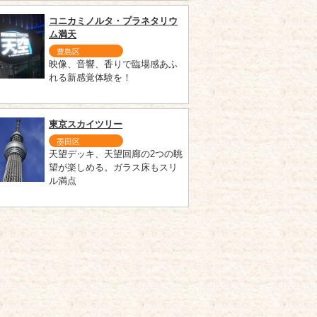
コニカミノルタ・プラネタリウ
ム満天
豊島区
映像、音響、香りで臨場感あふ
れる新感覚体験を！
東京スカイツリー
墨田区
天望デッキ、天望回廊の2つの眺
望が楽しめる。ガラス床もスリ
ル満点