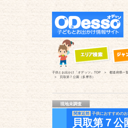
子供とお出かけ「オデッソ」
TOP
都道府県一
貝取第７公園（多摩市）
現地未調査
関東近郊
子供におすすめのお
貝取第７公