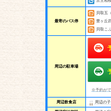
京王相
貝取五
最寄のバス停
豊ヶ丘
貝取こ
周辺の駐車場
※予約がで
周辺飲食店
周辺の子