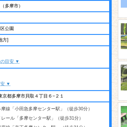
園（多摩市）
街区公園
地方]
の目安 ▼
安 ▼
12 東京都多摩市貝取４丁目６−２１
多摩線「小田急多摩センター駅」（徒歩30分）
ノレール「多摩センター駅」（徒歩31分）