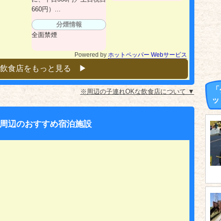
660円）...
分煙情報
全面禁煙
Powered by
ホットペッパー Webサービス
飲食店をもっと見る ▶︎
「
※周辺の子連れOKな飲食店について ▼
ッ
周辺のおすすめ宿泊施設