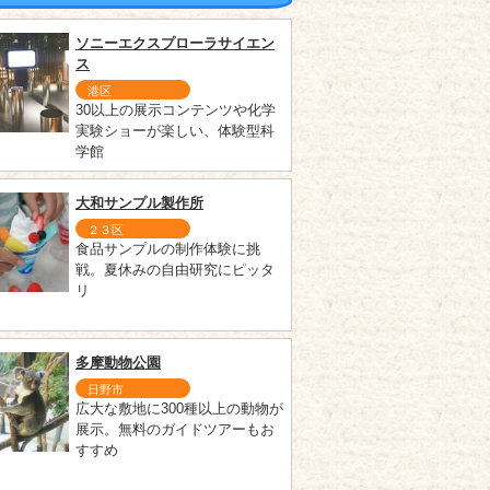
ソニーエクスプローラサイエン
ス
港区
30以上の展示コンテンツや化学
実験ショーが楽しい、体験型科
学館
大和サンプル製作所
２３区
食品サンプルの制作体験に挑
戦。夏休みの自由研究にピッタ
リ
多摩動物公園
日野市
広大な敷地に300種以上の動物が
展示。無料のガイドツアーもお
すすめ