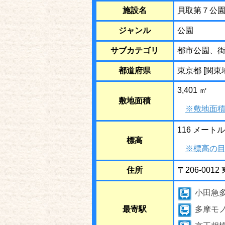
施設名
貝取第７公
ジャンル
公園
サブカテゴリ
都市公園、
都道府県
東京都 [関東
3,401 ㎡
敷地面積
※敷地面積
116 メートル
標高
※標高の目
住所
〒206-00
小田急
最寄駅
多摩モ