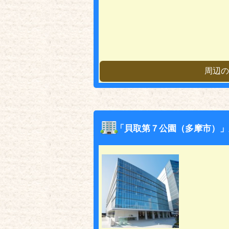
周辺の
「貝取第７公園（多摩市）」