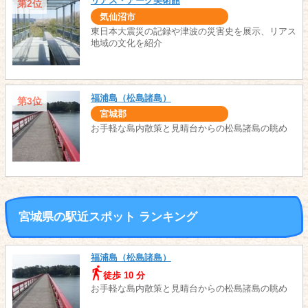
リアス・アーク美術館
第2位
気仙沼市
東日本大震災の記録や津波の災害史を展示、リアス
地域の文化を紹介
福浦島（松島諸島）
第3位
宮城郡
お手軽な島内散策と見晴台からの松島諸島の眺め
宮城県の駅近スポット ランキング
福浦島（松島諸島）
徒歩 10 分
お手軽な島内散策と見晴台からの松島諸島の眺め