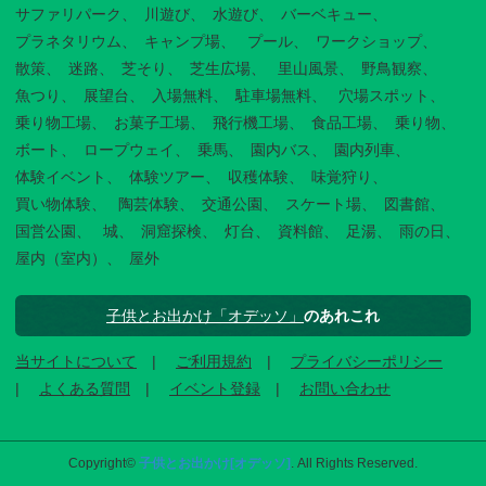
サファリパーク
川遊び
水遊び
バーベキュー
プラネタリウム
キャンプ場
プール
ワークショップ
散策
迷路
芝そり
芝生広場
里山風景
野鳥観察
魚つり
展望台
入場無料
駐車場無料
穴場スポット
乗り物工場
お菓子工場
飛行機工場
食品工場
乗り物
ボート
ロープウェイ
乗馬
園内バス
園内列車
体験イベント
体験ツアー
収穫体験
味覚狩り
買い物体験
陶芸体験
交通公園
スケート場
図書館
国営公園
城
洞窟探検
灯台
資料館
足湯
雨の日
屋内（室内）
屋外
子供とお出かけ「オデッソ」
のあれこれ
当サイトについて
ご利用規約
プライバシーポリシー
よくある質問
イベント登録
お問い合わせ
Copyright©
子供とお出かけ[オデッソ]
. All Rights Reserved.