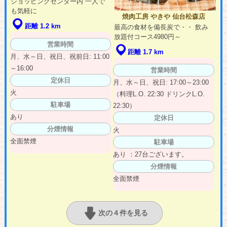
ショッピングセンター内 一人で
も気軽に
焼肉工房 やきや 仙台松森店
距離 1.2 km
最高の食材を備長炭で・・ 飲み
放題付コース4980円～
営業時間
距離 1.7 km
月、水～日、祝日、祝前日: 11:00
～16:00
営業時間
定休日
月、水～日、祝日: 17:00～23:00
火
（料理L.O. 22:30 ドリンクL.O.
駐車場
22:30）
あり
定休日
分煙情報
火
全面禁煙
駐車場
あり ：27台ございます。
分煙情報
全面禁煙
次の４件を見る