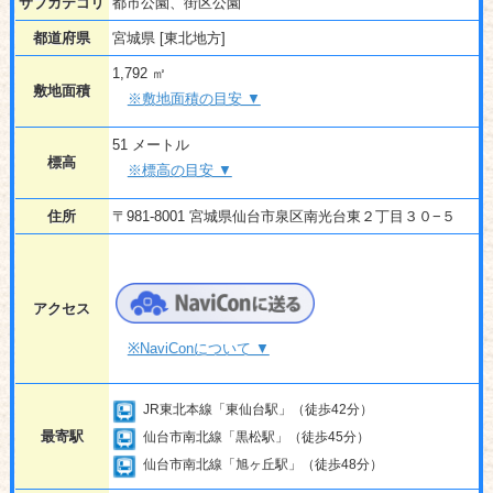
サブカテゴリ
都市公園、街区公園
都道府県
宮城県 [東北地方]
1,792 ㎡
敷地面積
※敷地面積の目安 ▼
51 メートル
標高
※標高の目安 ▼
住所
〒981-8001 宮城県仙台市泉区南光台東２丁目３０−５
アクセス
※NaviConについて ▼
JR東北本線「東仙台駅」（徒歩42分）
最寄駅
仙台市南北線「黒松駅」（徒歩45分）
仙台市南北線「旭ヶ丘駅」（徒歩48分）