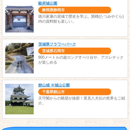
駿府城公園
静岡県静岡市
徳川家康の居城で歴史を学ぶ。巽櫓(たつみやぐら)
内の資料館も楽しい。
茨城県フラワーパーク
茨城県石岡市
800メートルの超ロングすべり台や、アスレチック
が楽しめる
館山城 ※城山公園
千葉県館山市
天守閣からの眺望が抜群！里見八犬伝の世界もご紹
介。