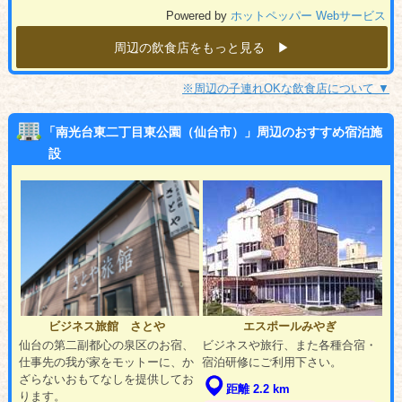
Powered by
ホットペッパー Webサービス
周辺の飲食店をもっと見る ▶︎
※周辺の子連れOKな飲食店について ▼
「南光台東二丁目東公園（仙台市）」周辺のおすすめ宿泊施
設
ビジネス旅館 さとや
エスポールみやぎ
仙台の第二副都心の泉区のお宿、
ビジネスや旅行、また各種合宿・
仕事先の我が家をモットーに、か
宿泊研修にご利用下さい。
ざらないおもてなしを提供してお
距離 2.2 km
ります。