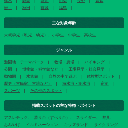
栃木
静岡
愛知
山梨
長野
青森
岩手
秋田
宮城
福島
主な対象年齢
未就学児（乳児、幼児）、小学生、中学生、高校生
ジャンル
遊園地・テーマパーク
牧場・農場
ハイキング
公園
博物館・科学館など
工場見学・社会見学
動物園
水族館
自然の中で遊ぶ
体験型スポット
歴史（古民家、古墳など）
海水浴・湖水浴
宿泊
スポーツ
その他のスポット
掲載スポットの主な特徴・ポイント
アスレチック
滑り台（すべり台）
スライダー
遊具
おみやげ
イルミネーション
キッズランド
サイクリング