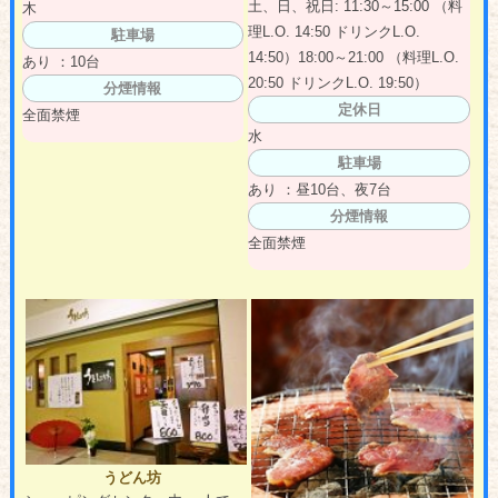
土、日、祝日: 11:30～15:00 （料
木
理L.O. 14:50 ドリンクL.O.
駐車場
14:50）18:00～21:00 （料理L.O.
あり ：10台
20:50 ドリンクL.O. 19:50）
分煙情報
定休日
全面禁煙
水
駐車場
あり ：昼10台、夜7台
分煙情報
全面禁煙
うどん坊