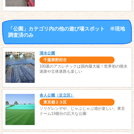
「公園」カテゴリ内の他の遊び場スポット ※現地
調査済のみ
清水公園
千葉県野田市
100基のアスレチックは国内最大級！世界初の噴水
迷路や立体迷路も楽しい
舎人公園（足立区）
東京都２３区
ソリゲレンデや、じゃぶじゃぶ池が楽しい。東京
ドーム13個分の広大な公園