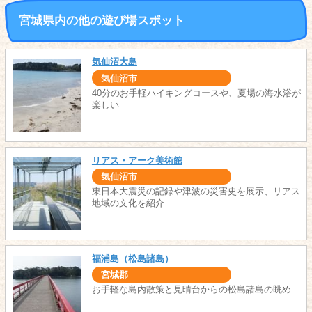
宮城県内の他の遊び場スポット
気仙沼大島
気仙沼市
40分のお手軽ハイキングコースや、夏場の海水浴が
楽しい
リアス・アーク美術館
気仙沼市
東日本大震災の記録や津波の災害史を展示、リアス
地域の文化を紹介
福浦島（松島諸島）
宮城郡
お手軽な島内散策と見晴台からの松島諸島の眺め