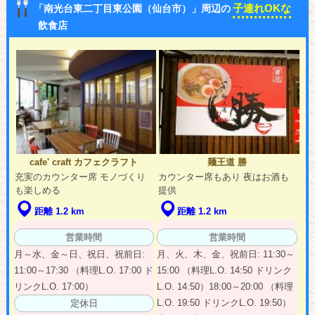
子連れOKな
「南光台東二丁目東公園（仙台市）」周辺の
飲食店
cafe' craft カフェクラフト
麺王道 勝
充実のカウンター席 モノづくり
カウンター席もあり 夜はお酒も
も楽しめる
提供
距離 1.2 km
距離 1.2 km
営業時間
営業時間
月～水、金～日、祝日、祝前日:
月、火、木、金、祝前日: 11:30～
11:00～17:30 （料理L.O. 17:00 ド
15:00 （料理L.O. 14:50 ドリンク
リンクL.O. 17:00）
L.O. 14:50）18:00～20:00 （料理
L.O. 19:50 ドリンクL.O. 19:50）
定休日