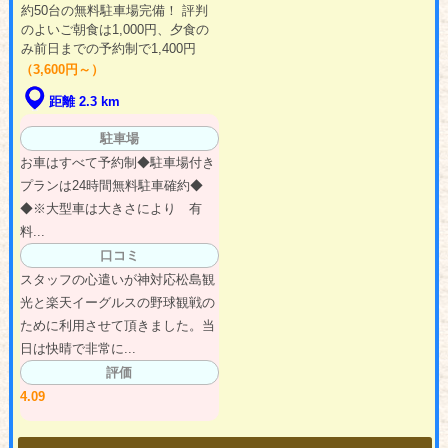
約50台の無料駐車場完備！ 評判
のよいご朝食は1,000円、夕食の
み前日までの予約制で1,400円
（3,600円～）
距離 2.3 km
駐車場
お車はすべて予約制◆駐車場付き
プランは24時間無料駐車確約◆
◆※大型車は大きさにより 有
料...
口コミ
スタッフの心遣いが神対応松島観
光と楽天イーグルスの野球観戦の
ために利用させて頂きました。当
日は快晴で非常に...
評価
4.09