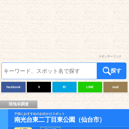
スポンサーリンク
探す
facebook
X
B!
LINE
mail
現地未調査
子供におすすめのお出かけスポット
南光台東二丁目東公園（仙台市）