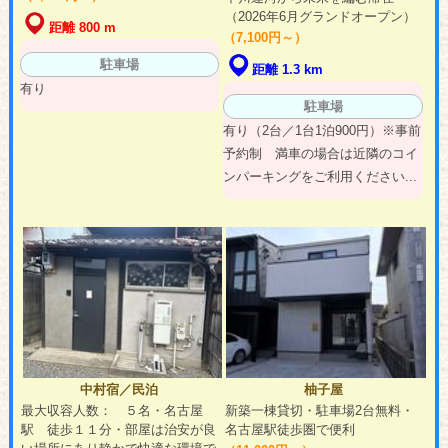
（2026年6月グランドオープン）
距離 800 m
（7,100円～）
駐車場
距離 1.3 km
有り
駐車場
有り（2台／1台1泊900円）※事前
予約制 満車の場合は近隣のコイ
ンパーキングをご利用ください...
中村宿／民泊
柚子屋
最大収容人数： ５名・名古屋
新築一棟貸切・駐車場2台無料・
駅 徒歩１１分・部屋は治安が良
名古屋駅徒歩圏で便利