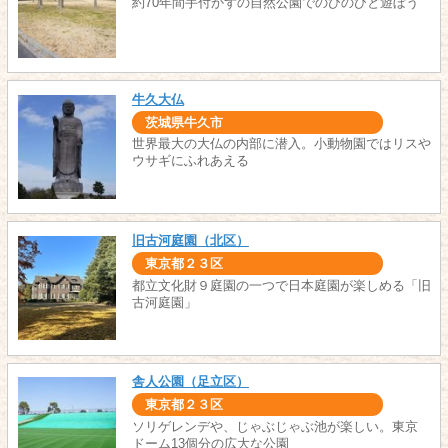
約70年間手付かずの自然公園でのびのびと遊ぼう
牛久大仏
茨城県牛久市
世界最大の大仏の内部に潜入。小動物園ではリスや
ウサギにふれあえる
旧古河庭園（北区）
東京都２３区
都立文化財９庭園の一つで日本庭園が楽しめる「旧
古河庭園」
舎人公園（足立区）
東京都２３区
ソリゲレンデや、じゃぶじゃぶ池が楽しい。東京
ドーム13個分の広大な公園