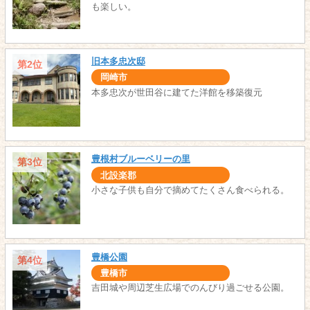
も楽しい。
旧本多忠次邸
第2位
岡崎市
本多忠次が世田谷に建てた洋館を移築復元
豊根村ブルーベリーの里
第3位
北設楽郡
小さな子供も自分で摘めてたくさん食べられる。
豊橋公園
第4位
豊橋市
吉田城や周辺芝生広場でのんびり過ごせる公園。