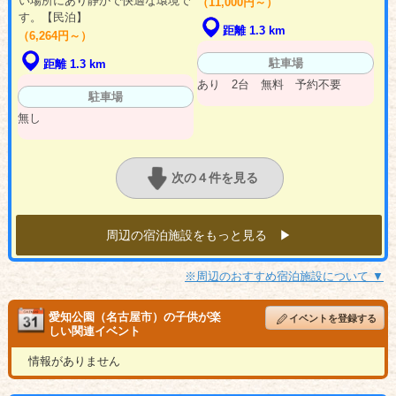
い場所にあり静かで快適な環境で
（11,000円～）
す。【民泊】
距離 1.3 km
（6,264円～）
駐車場
距離 1.3 km
あり 2台 無料 予約不要
駐車場
無し
次の４件を見る
周辺の宿泊施設をもっと見る ▶︎
※周辺のおすすめ宿泊施設について ▼
愛知公園（名古屋市）の子供が楽
イベントを登録する
しい関連イベント
情報がありません