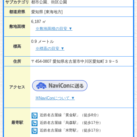
サブカテゴリ
都市公園、街区公園
都道府県
愛知県 [東海地方]
6,187 ㎡
敷地面積
※敷地面積の目安 ▼
0.9 メートル
標高
※標高の目安 ▼
住所
〒454-0807 愛知県名古屋市中川区愛知町３９−５
アクセス
※NaviConについて ▼
近鉄名古屋線「黄金駅」（徒歩8分）
最寄駅
近鉄名古屋線「烏森駅」（徒歩17分）
近鉄名古屋線「米野駅」（徒歩17分）