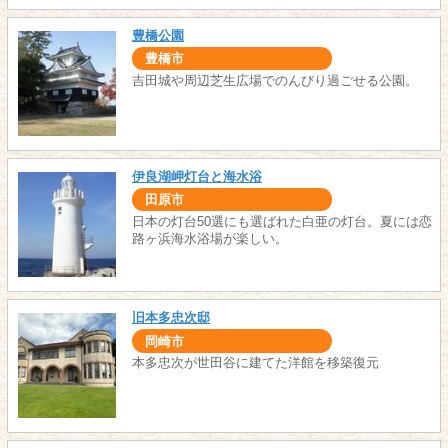
豊橋公園
豊橋市
吉田城や周辺芝生広場でのんびり過ごせる公園。
伊良湖岬灯台と海水浴
田原市
日本の灯台50選にも選ばれた白亜の灯台。夏には恋
路ヶ浜海水浴場が楽しい。
旧本多忠次邸
岡崎市
本多忠次が世田谷に建てた洋館を移築復元