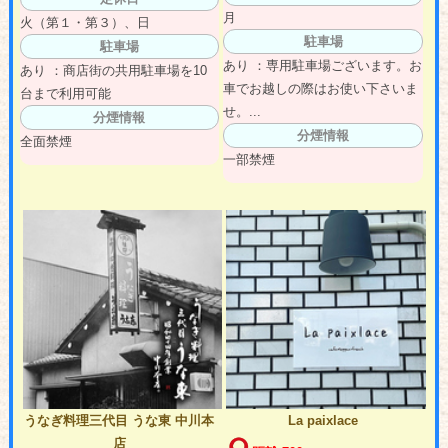
月
火（第１・第３）、日
駐車場
駐車場
あり ：専用駐車場ございます。お
あり ：商店街の共用駐車場を10
車でお越しの際はお使い下さいま
台まで利用可能
せ。...
分煙情報
分煙情報
全面禁煙
一部禁煙
うなぎ料理三代目 うな東 中川本
La paixlace
店