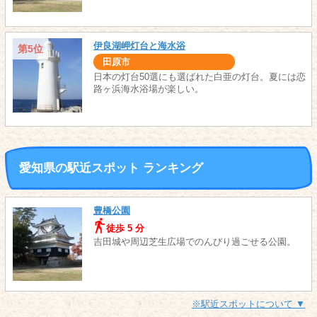
伊良湖岬灯台と海水浴
第5位
田原市
日本の灯台50選にも選ばれた白亜の灯台。夏には恋
路ヶ浜海水浴場が楽しい。
愛知県の駅近スポット ランキング
豊橋公園
徒歩 5 分
吉田城や周辺芝生広場でのんびり過ごせる公園。
※駅近スポットについて ▼