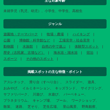
主な対象年齢
未就学児（乳児、幼児）、小学生、中学生、高校生
ジャンル
遊園地・テーマパーク
牧場・農場
ハイキング
公園
博物館・科学館など
工場見学・社会見学
動物園
水族館
自然の中で遊ぶ
体験型スポット
歴史（古民家、古墳など）
海水浴・湖水浴
宿泊
スポーツ
その他のスポット
掲載スポットの主な特徴・ポイント
アスレチック
滑り台（すべり台）
スライダー
遊具
おみやげ
イルミネーション
キッズランド
サイクリング
サファリパーク
川遊び
水遊び
バーベキュー
プラネタリウム
キャンプ場
プール
ワークショップ
散策
迷路
芝そり
芝生広場
里山風景
野鳥観察