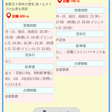
距離 700 m
創業五十四年の歴史 様々なタイ
プのお席を用意
営業時間
月～日、祝日、祝前日: 11:30～
距離 600 m
17:00 （料理L.O. 16:00 ドリンク
営業時間
L.O. 16:00）
月～日、祝日、祝前日: 10:30～
定休日
15:00 （料理L.O. 14:30 ドリンク
不定休
L.O. 14:30）16:30～21:30 （料理
駐車場
L.O. 21:00 ドリンクL.O. 21:00）
なし ：近隣にコインパーキングあ
定休日
り
なし
分煙情報
駐車場
全面禁煙
あり ：店前に6台、契約駐車場に
4台、1台、2台合計13台ご利用い
ただけます。...
分煙情報
全面禁煙