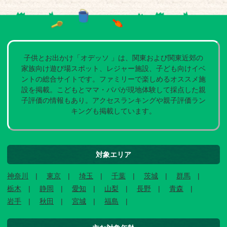
子供とお出かけ「オデッソ 」は、関東および関東近郊の
家族向け遊び場スポット、レジャー施設、子ども向けイベ
ントの総合サイトです。ファミリーで楽しめるオススメ施
設を掲載。こどもとママ・パパが現地体験して採点した親
子評価の情報もあり。アクセスランキングや親子評価ラン
キングも掲載しています。
対象エリア
神奈川
東京
埼玉
千葉
茨城
群馬
栃木
静岡
愛知
山梨
長野
青森
岩手
秋田
宮城
福島