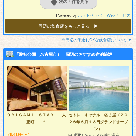
次の４件を見る
Powered by
ホットペッパー Webサービス
周辺の飲食店をもっと見る ▶︎
※周辺の子連れOKな飲食店について ▼
「愛知公園（名古屋市）」周辺のおすすめ宿泊施設
ＯＲＩＧＡＭＩ ＳＴＡＹ －大
セトレ キャナル 名古屋（２０
正町－ ＾
２６年６月１８日グランドオープ
ン）
（8,619円～）
中川運河から未来を編む滞在