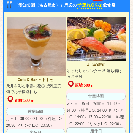
子連れOKな
「愛知公園（名古屋市）」周辺の
飲食店
よつめ寿司
ゆったりカウンター席 落ち着け
るお座敷
Cafe & Bar ヒトトセ
距離 500 m
天井を彩る季節の花◎ 授乳室完
備でお子様連れも
営業時間
距離 500 m
火～日、祝日、祝前日: 11:30～
14:00 （料理L.O. 14:00 ドリンク
営業時間
L.O. 14:00）17:00～22:00 （料理
月～土: 08:00～21:00 （料理L.O.
L.O. 22:00 ドリンクL.O. 22:00）
20:30 ドリンクL.O. 20:30）
定休日
定休日