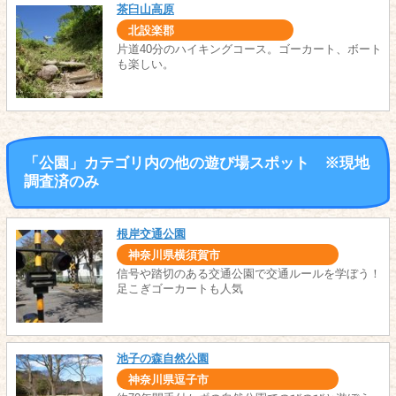
茶臼山高原
北設楽郡
片道40分のハイキングコース。ゴーカート、ボート
も楽しい。
「公園」カテゴリ内の他の遊び場スポット ※現地
調査済のみ
根岸交通公園
神奈川県横須賀市
信号や踏切のある交通公園で交通ルールを学ぼう！
足こぎゴーカートも人気
池子の森自然公園
神奈川県逗子市