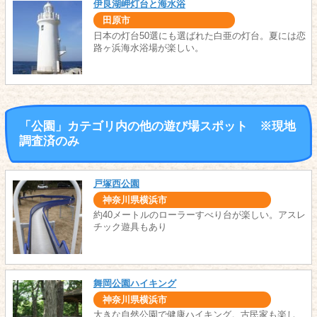
伊良湖岬灯台と海水浴
田原市
日本の灯台50選にも選ばれた白亜の灯台。夏には恋
路ヶ浜海水浴場が楽しい。
「公園」カテゴリ内の他の遊び場スポット ※現地
調査済のみ
戸塚西公園
神奈川県横浜市
約40メートルのローラーすべり台が楽しい。アスレ
チック遊具もあり
舞岡公園ハイキング
神奈川県横浜市
大きな自然公園で健康ハイキング。古民家も楽し