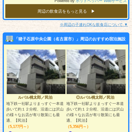
Powered by
ホットペッパー Webサービス
周辺の飲食店をもっと見る ▶︎
※周辺の子連れOKな飲食店について ▼
「猪子石原中央公園（名古屋市）」周辺のおすすめ宿泊施設
ルバル桃太郎／民泊
◎ルバル桃太郎／民泊
地下鉄一社駅よりまっすぐ一本道
地下鉄一社駅よりまっすぐ一本道
歩いて約１２分程、沿道には沢山
歩いて約１２分程、沿道には沢山
の様々なお店が有り散策にも最
の様々なお店が有り散策にも最
適、【民泊】
適、【民泊】
（5,177円～）
（5,356円～）