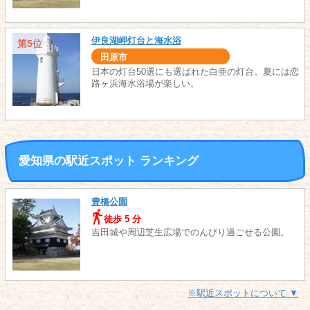
伊良湖岬灯台と海水浴
第5位
田原市
日本の灯台50選にも選ばれた白亜の灯台。夏には恋
路ヶ浜海水浴場が楽しい。
愛知県の駅近スポット ランキング
豊橋公園
徒歩 5 分
吉田城や周辺芝生広場でのんびり過ごせる公園。
※駅近スポットについて ▼