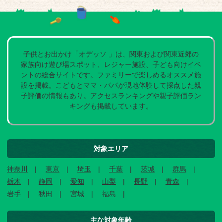
子供とお出かけ「オデッソ 」は、関東および関東近郊の
家族向け遊び場スポット、レジャー施設、子ども向けイベ
ントの総合サイトです。ファミリーで楽しめるオススメ施
設を掲載。こどもとママ・パパが現地体験して採点した親
子評価の情報もあり。アクセスランキングや親子評価ラン
キングも掲載しています。
対象エリア
神奈川
東京
埼玉
千葉
茨城
群馬
栃木
静岡
愛知
山梨
長野
青森
岩手
秋田
宮城
福島
主な対象年齢