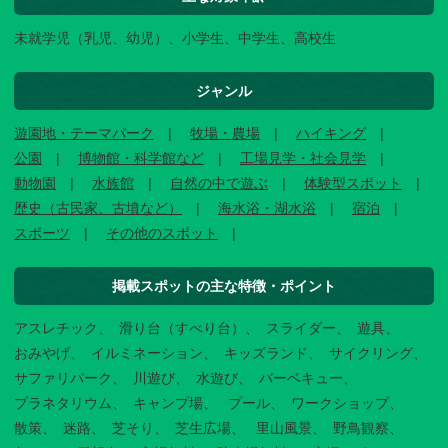
未就学児（乳児、幼児）、小学生、中学生、高校生
ジャンル
遊園地・テーマパーク
牧場・農場
ハイキング
公園
博物館・科学館など
工場見学・社会見学
動物園
水族館
自然の中で遊ぶ
体験型スポット
歴史（古民家、古墳など）
海水浴・湖水浴
宿泊
スポーツ
その他のスポット
掲載スポットの主な特徴・ポイント
アスレチック
滑り台（すべり台）
スライダー
遊具
おみやげ
イルミネーション
キッズランド
サイクリング
サファリパーク
川遊び
水遊び
バーベキュー
プラネタリウム
キャンプ場
プール
ワークショップ
散策
迷路
芝そり
芝生広場
里山風景
野鳥観察