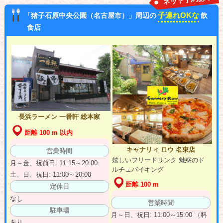
子連れOKな
「猪子石原中央公園（名古屋市）」周辺の
飲
食店
長浜ラーメン 一番軒 総本家
距離 100 m 以内
キャナリィ ロウ 名東店
営業時間
嬉しいフリードリンク 魅惑のド
月～金、祝前日: 11:15～20:00
ルチェバイキング
土、日、祝日: 11:00～20:00
距離 100 m
定休日
なし
営業時間
駐車場
月～日、祝日: 11:00～15:00 （料
あり