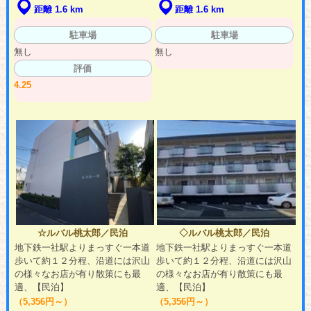
距離 1.6 km
距離 1.6 km
駐車場
駐車場
無し
無し
評価
4.25
☆ルバル桃太郎／民泊
◇ルバル桃太郎／民泊
地下鉄一社駅よりまっすぐ一本道
地下鉄一社駅よりまっすぐ一本道
歩いて約１２分程、沿道には沢山
歩いて約１２分程、沿道には沢山
の様々なお店が有り散策にも最
の様々なお店が有り散策にも最
適、【民泊】
適、【民泊】
（5,356円～）
（5,356円～）