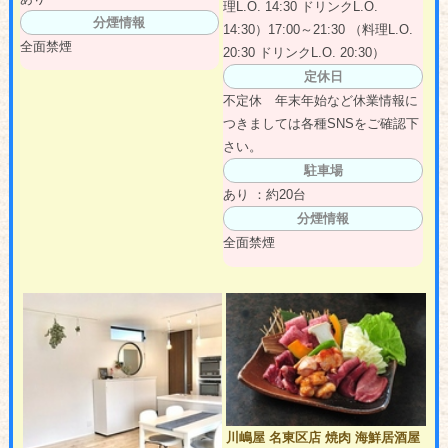
理L.O. 14:30 ドリンクL.O.
分煙情報
14:30）17:00～21:30 （料理L.O.
全面禁煙
20:30 ドリンクL.O. 20:30）
定休日
不定休 年末年始など休業情報に
つきましては各種SNSをご確認下
さい。
駐車場
あり ：約20台
分煙情報
全面禁煙
川嶋屋 名東区店 焼肉 海鮮居酒屋