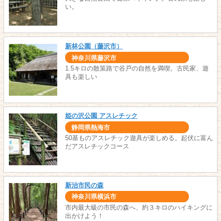
い。
新林公園（藤沢市）
神奈川県藤沢市
1.5キロの散策路で谷戸の自然を満喫。古民家、遊
具も楽しい
姫の沢公園 アスレチック
静岡県熱海市
50基ものアスレチック遊具が楽しめる。起伏に富ん
だアスレチックコース
新治市民の森
神奈川県横浜市
市内最大級の市民の森へ、約３キロのハイキングに
出かけよう！