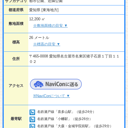
サブカテゴリ
都市公園、近隣公園
都道府県
愛知県 [東海地方]
12,200 ㎡
敷地面積
※敷地面積の目安 ▼
26 メートル
標高
※標高の目安 ▼
〒465-0008 愛知県名古屋市名東区猪子石原１丁目１１
住所
０２
アクセス
※NaviConについて ▼
名鉄瀬戸線「喜多山駅」（徒歩24分）
最寄駅
名鉄瀬戸線「小幡駅」（徒歩26分）
名鉄瀬戸線「大森・金城学院前駅」（徒歩29分）