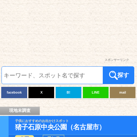
スポンサーリンク
探す
facebook
X
B!
LINE
mail
現地未調査
子供におすすめのお出かけスポット
猪子石原中央公園（名古屋市）