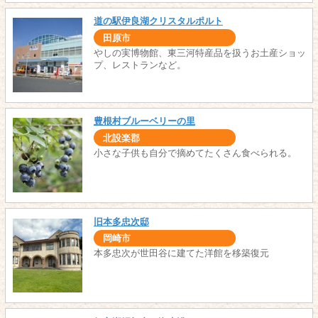
道の駅伊良湖クリスタルポルト
田原市
やしの実博物館、東三河特産品を扱うお土産ショッ
プ、レストランなど。
豊根村ブルーベリーの里
北設楽郡
小さな子供も自分で摘めてたくさん食べられる。
旧本多忠次邸
岡崎市
本多忠次が世田谷に建てた洋館を移築復元