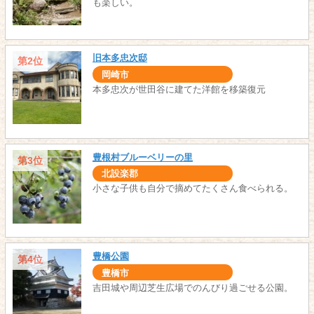
も楽しい。
旧本多忠次邸
第2位
岡崎市
本多忠次が世田谷に建てた洋館を移築復元
豊根村ブルーベリーの里
第3位
北設楽郡
小さな子供も自分で摘めてたくさん食べられる。
豊橋公園
第4位
豊橋市
吉田城や周辺芝生広場でのんびり過ごせる公園。