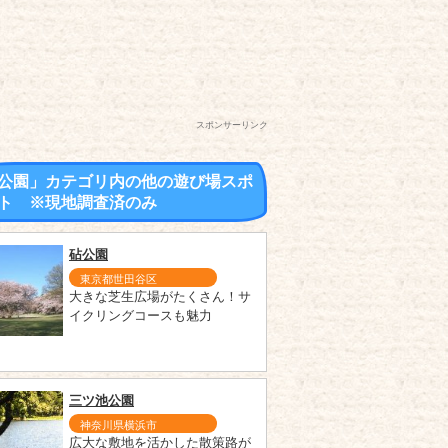
スポンサーリンク
公園」カテゴリ内の他の遊び場スポ
ト ※現地調査済のみ
砧公園
東京都世田谷区
大きな芝生広場がたくさん！サ
イクリングコースも魅力
三ツ池公園
神奈川県横浜市
広大な敷地を活かした散策路が