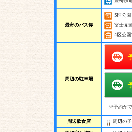
豊橋鉄
5区公園
最寄のバス停
富士見
4区公園
周辺の駐車場
※予約がで
周辺飲食店
周辺の子