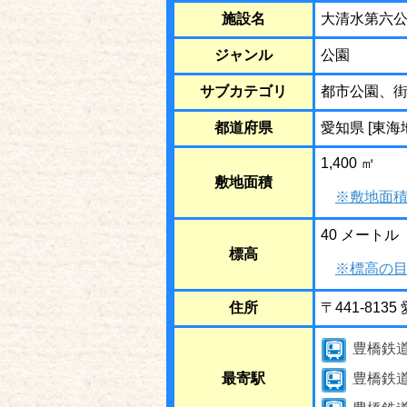
施設名
大清水第六
ジャンル
公園
サブカテゴリ
都市公園、
都道府県
愛知県 [東海
1,400 ㎡
敷地面積
※敷地面積
40 メートル
標高
※標高の目
住所
〒441-81
豊橋鉄
最寄駅
豊橋鉄