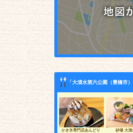
「大清水第六公園（豊橋市）
かき氷専門店あんどり
砂場 大清