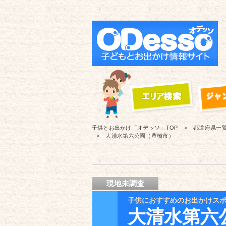
子供とお出かけ「オデッソ」
TOP
都道府県一
大清水第六公園（豊橋市）
現地未調査
子供におすすめのお出かけス
大清水第六