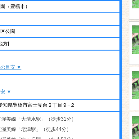
公園（豊橋市）
街区公園
地方]
の目安 ▼
安 ▼
35 愛知県豊橋市富士見台２丁目９−２
道渥美線「大清水駅」（徒歩31分）
道渥美線「老津駅」（徒歩44分）