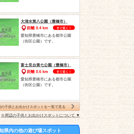
大清水第八公園（豊橋市）
距離 0.4 km
すぐ近く！
愛知県豊橋市にある都市公園
（街区公園）です。
富士見台第七公園（豊橋市）
距離 0.6 km
すぐ近く！
愛知県豊橋市にある都市公園
（街区公園）です。
辺の子供とお出かけスポットを一覧で見る
※周辺の子供とお出かけスポットについて ▼
知県内の他の遊び場スポット