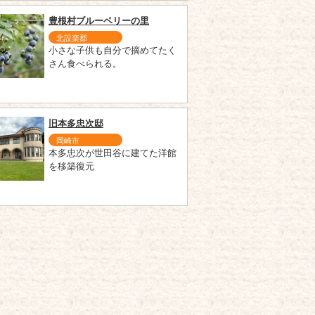
豊根村ブルーベリーの里
北設楽郡
小さな子供も自分で摘めてたく
さん食べられる。
旧本多忠次邸
岡崎市
本多忠次が世田谷に建てた洋館
を移築復元