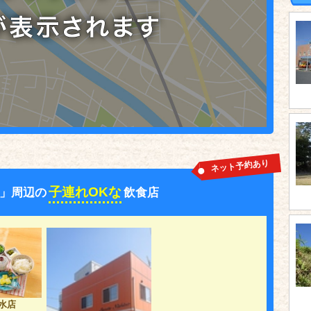
ネット予約あり
子連れOKな
」周辺の
飲食店
水店