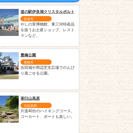
道の駅伊良湖クリスタルポルト
田原市
やしの実博物館、東三河特産品
を扱うお土産ショップ、レスト
ランなど。
豊橋公園
豊橋市
吉田城や周辺芝生広場でのんび
り過ごせる公園。
茶臼山高原
北設楽郡
片道40分のハイキングコース。
ゴーカート、ボートも楽しい。