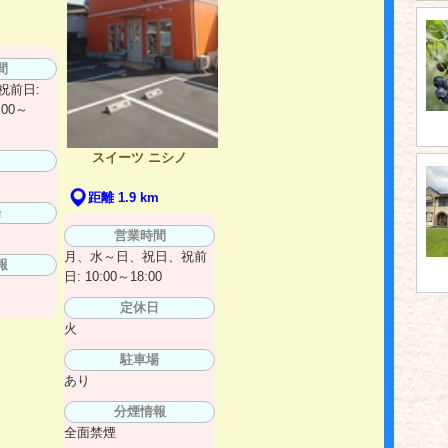
m
間
祝前日:
:00～
スイーツ ニシノ
日
距離 1.9 km
場
営業時間
月、水～日、祝日、祝前
報
日: 10:00～18:00
定休日
火
駐車場
あり
分煙情報
全面禁煙