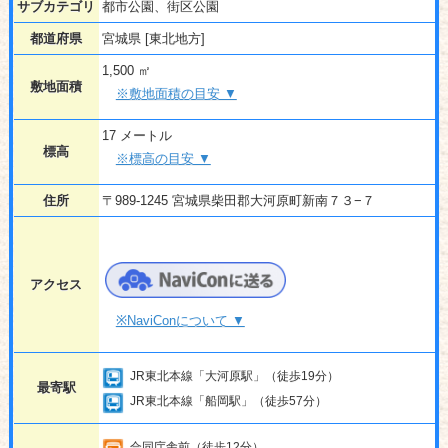
サブカテゴリ
都市公園、街区公園
都道府県
宮城県 [東北地方]
1,500 ㎡
敷地面積
※敷地面積の目安 ▼
17 メートル
標高
※標高の目安 ▼
住所
〒989-1245 宮城県柴田郡大河原町新南７３−７
アクセス
※NaviConについて ▼
JR東北本線「大河原駅」（徒歩19分）
最寄駅
JR東北本線「船岡駅」（徒歩57分）
合同庁舎前（徒歩12分）