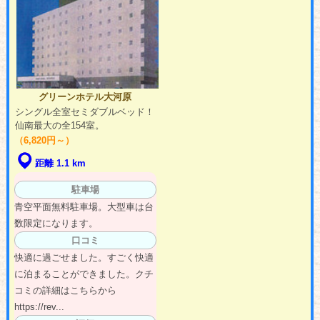
グリーンホテル大河原
シングル全室セミダブルベッド！
仙南最大の全154室。
（6,820円～）
距離 1.1 km
駐車場
青空平面無料駐車場。大型車は台
数限定になります。
口コミ
快適に過ごせました。すごく快適
に泊まることができました。クチ
コミの詳細はこちらから
https://rev...