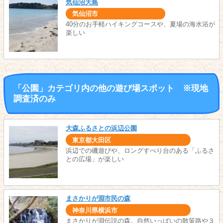
気仙沼大島
気仙沼市
40分のお手軽ハイキングコースや、夏場の海水浴が
楽しい
「公園」カテゴリ内の他の遊び場スポット ※現地
調査済のみ
大森ふるさとの浜辺公園
東京都大田区
浜辺での磯遊びや、ロングすべり台のある「ふるさ
との広場」が楽しい
まさかりが淵市民の森
神奈川県横浜市
まさかりが淵伝説の森。自然いっぱいの散策路や３