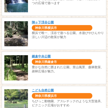
つの広場で遊べます
陣ヶ下渓谷公園
神奈川県横浜市
横浜で唯一、渓谷で遊べる公園。水遊びやひんやり
涼しい川辺の散策が魅力
鎌倉中央公園
神奈川県鎌倉市
豊かな自然に囲まれた公園。里山風景、森林散策、
疎林広場が魅力。
こども自然公園
神奈川県横浜市
ちびっこ動物園、アスレチックのような大型遊具、
ピクニック広場がおすすめ