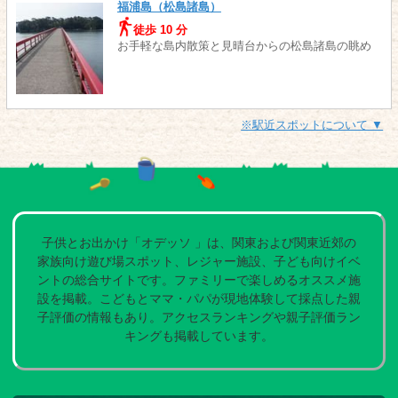
福浦島（松島諸島）
徒歩 10 分
お手軽な島内散策と見晴台からの松島諸島の眺め
※駅近スポットについて ▼
子供とお出かけ「オデッソ 」は、関東および関東近郊の
家族向け遊び場スポット、レジャー施設、子ども向けイベ
ントの総合サイトです。ファミリーで楽しめるオススメ施
設を掲載。こどもとママ・パパが現地体験して採点した親
子評価の情報もあり。アクセスランキングや親子評価ラン
キングも掲載しています。