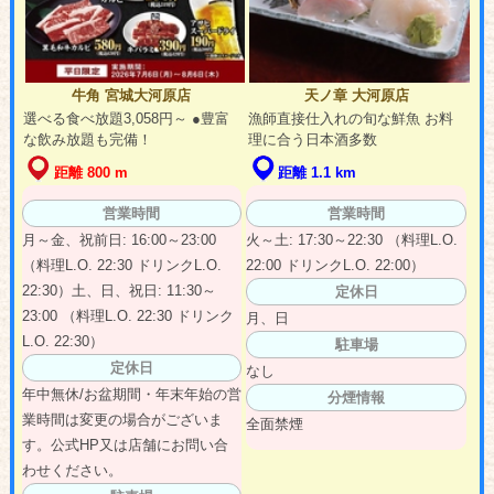
牛角 宮城大河原店
天ノ章 大河原店
選べる食べ放題3,058円～ ●豊富
漁師直接仕入れの旬な鮮魚 お料
な飲み放題も完備！
理に合う日本酒多数
距離 800 m
距離 1.1 km
営業時間
営業時間
月～金、祝前日: 16:00～23:00
火～土: 17:30～22:30 （料理L.O.
（料理L.O. 22:30 ドリンクL.O.
22:00 ドリンクL.O. 22:00）
22:30）土、日、祝日: 11:30～
定休日
23:00 （料理L.O. 22:30 ドリンク
月、日
L.O. 22:30）
駐車場
定休日
なし
年中無休/お盆期間・年末年始の営
分煙情報
業時間は変更の場合がございま
全面禁煙
す。公式HP又は店舗にお問い合
わせください。