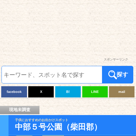
スポンサーリンク
探す
facebook
X
B!
LINE
mail
現地未調査
子供におすすめのお出かけスポット
中部５号公園（柴田郡）