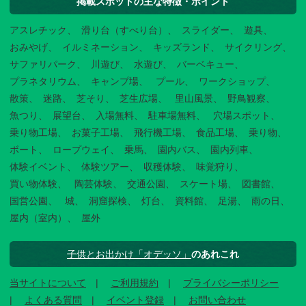
掲載スポットの主な特徴・ポイント
アスレチック
滑り台（すべり台）
スライダー
遊具
おみやげ
イルミネーション
キッズランド
サイクリング
サファリパーク
川遊び
水遊び
バーベキュー
プラネタリウム
キャンプ場
プール
ワークショップ
散策
迷路
芝そり
芝生広場
里山風景
野鳥観察
魚つり
展望台
入場無料
駐車場無料
穴場スポット
乗り物工場
お菓子工場
飛行機工場
食品工場
乗り物
ボート
ロープウェイ
乗馬
園内バス
園内列車
体験イベント
体験ツアー
収穫体験
味覚狩り
買い物体験
陶芸体験
交通公園
スケート場
図書館
国営公園
城
洞窟探検
灯台
資料館
足湯
雨の日
屋内（室内）
屋外
子供とお出かけ「オデッソ」
のあれこれ
当サイトについて
ご利用規約
プライバシーポリシー
よくある質問
イベント登録
お問い合わせ