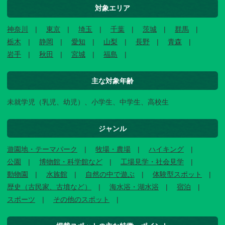
対象エリア
神奈川
東京
埼玉
千葉
茨城
群馬
栃木
静岡
愛知
山梨
長野
青森
岩手
秋田
宮城
福島
主な対象年齢
未就学児（乳児、幼児）、小学生、中学生、高校生
ジャンル
遊園地・テーマパーク
牧場・農場
ハイキング
公園
博物館・科学館など
工場見学・社会見学
動物園
水族館
自然の中で遊ぶ
体験型スポット
歴史（古民家、古墳など）
海水浴・湖水浴
宿泊
スポーツ
その他のスポット