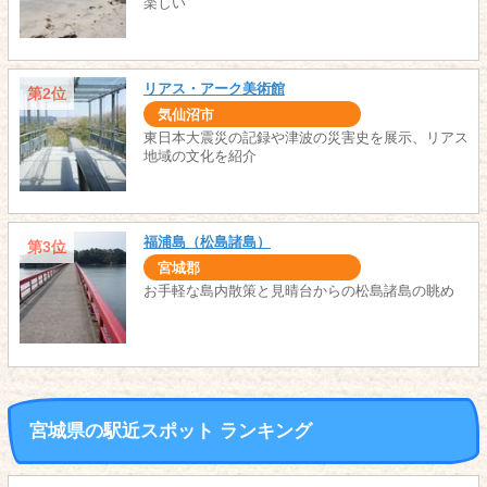
楽しい
リアス・アーク美術館
第2位
気仙沼市
東日本大震災の記録や津波の災害史を展示、リアス
地域の文化を紹介
福浦島（松島諸島）
第3位
宮城郡
お手軽な島内散策と見晴台からの松島諸島の眺め
宮城県の駅近スポット ランキング