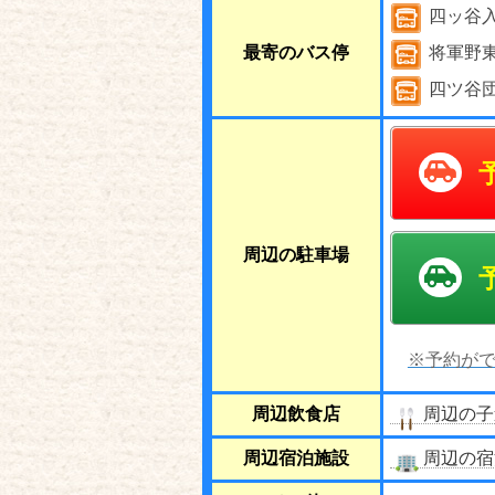
四ッ谷
最寄のバス停
将軍野
四ツ谷
周辺の駐車場
※予約がで
周辺飲食店
周辺の子
周辺宿泊施設
周辺の宿