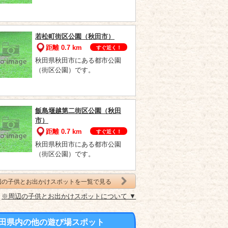
若松町街区公園（秋田市）
距離 0.7 km
すぐ近く！
秋田県秋田市にある都市公園
（街区公園）です。
飯島堰越第二街区公園（秋田
市）
距離 0.7 km
すぐ近く！
秋田県秋田市にある都市公園
（街区公園）です。
辺の子供とお出かけスポットを一覧で見る
※周辺の子供とお出かけスポットについて ▼
田県内の他の遊び場スポット