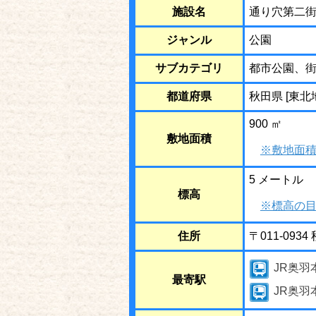
施設名
通り穴第二
ジャンル
公園
サブカテゴリ
都市公園、
都道府県
秋田県 [東北
900 ㎡
敷地面積
※敷地面積
5 メートル
標高
※標高の目
住所
〒011-09
JR奥羽
最寄駅
JR奥羽