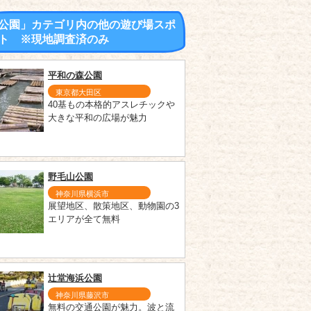
公園」カテゴリ内の他の遊び場スポ
ト ※現地調査済のみ
平和の森公園
東京都大田区
40基もの本格的アスレチックや
大きな平和の広場が魅力
野毛山公園
神奈川県横浜市
展望地区、散策地区、動物園の3
エリアが全て無料
辻堂海浜公園
神奈川県藤沢市
無料の交通公園が魅力。波と流