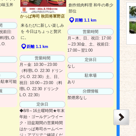
の味玉丼
創作焼肉料理 和牛の希少
部位
かっぱ寿司 秋田将軍野店
距離 1.1 km
来るたびに新しい楽しみ
間
を 今日はちょっと贅沢
営業時間
祝前日:
に。
（料理L.O.
月～木、日、祝日: 17:00
.O.
～23:30金、土、祝前日:
距離 1.1 km
17:00～翌1:00
営業時間
日
定休日
月～金: 10:30～23:00
なし
（料理L.O. 22:30 ドリン
場
駐車場
クL.O. 22:30）土、日、
5台駐車可能
あり
祝日: 10:00～23:00 （料
理L.O. 22:30 ドリンク
報
分煙情報
L.O. 22:30）
禁煙席なし
定休日
◆8/8～16土曜時間★年末
年始・ゴールデンウイー
ク・旧盆期間の営業時間
はかっぱ寿司ホームペー
ジ・アプリでご確認くだ