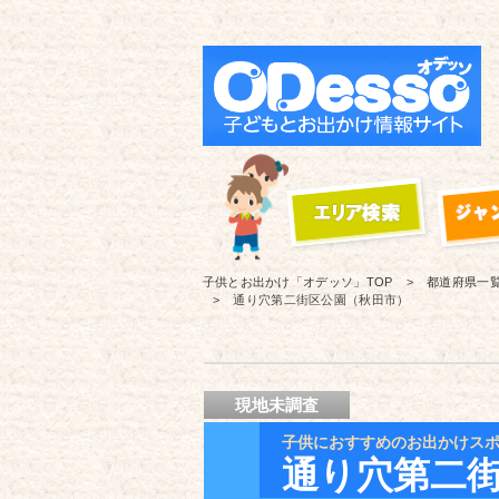
子供とお出かけ「オデッソ」
TOP
都道府県一
通り穴第二街区公園（秋田市）
現地未調査
子供におすすめのお出かけス
通り穴第二