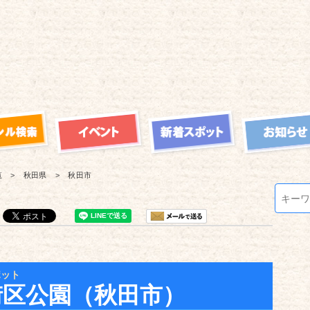
覧
秋田県
秋田市
ポット
街区公園（秋田市）