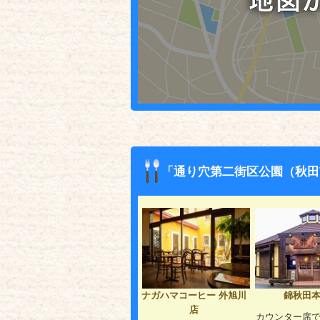
「通り穴第二街区公園（秋田
ナガハマコーヒー 外旭川
錦秋田
店
カウンター席