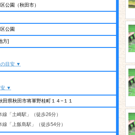
街区公園（秋田市）
街区公園
地方]
の目安 ▼
安 ▼
34 秋田県秋田市将軍野桂町１４−１１
本線「土崎駅」（徒歩26分）
本線「上飯島駅」（徒歩54分）