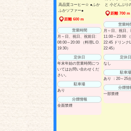
高品質コーヒー☆ ●ふか
と 小どんぶり
ふかソファー●
距離 700 m
距離 600 m
営業時
営業時間
月～日、祝日、
月～日、祝日、祝前日:
11:00～23:00 
08:00～20:00 （料理L.O.
22:45 ドリンクL
19:30）
22:45）
定休日
定休
年末年始の営業時間につ
なし
いてはお問い合わせくだ
駐車
さい。
あり ：20～2
駐車場
分煙情
あり
一部禁煙
分煙情報
全面禁煙