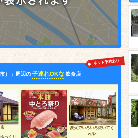
ネット予約あり
子連れOKな
市）」周辺の
飲食店
本店
炭火でいろいろ焼いてく
れや
でゆっくり