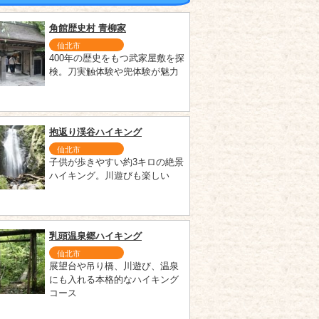
角館歴史村 青柳家
仙北市
400年の歴史をもつ武家屋敷を探
検。刀実触体験や兜体験が魅力
抱返り渓谷ハイキング
仙北市
子供が歩きやすい約3キロの絶景
ハイキング。川遊びも楽しい
乳頭温泉郷ハイキング
仙北市
展望台や吊り橋、川遊び、温泉
にも入れる本格的なハイキング
コース