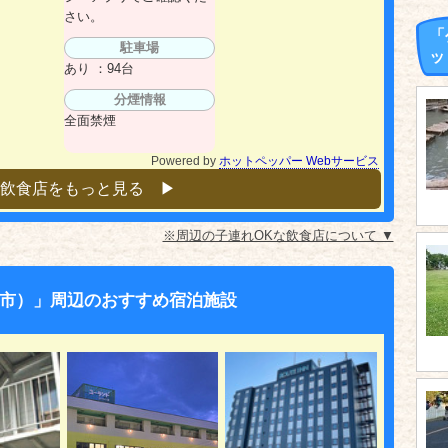
さい。
「
駐車場
ッ
あり ：94台
分煙情報
全面禁煙
Powered by
ホットペッパー Webサービス
飲食店をもっと見る ▶︎
※周辺の子連れOKな飲食店について ▼
市）」周辺のおすすめ宿泊施設