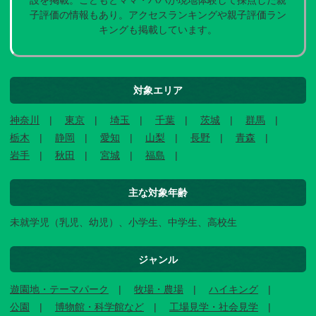
設を掲載。こどもとママ・パパが現地体験して採点した親
子評価の情報もあり。アクセスランキングや親子評価ラン
キングも掲載しています。
対象エリア
神奈川
東京
埼玉
千葉
茨城
群馬
栃木
静岡
愛知
山梨
長野
青森
岩手
秋田
宮城
福島
主な対象年齢
未就学児（乳児、幼児）、小学生、中学生、高校生
ジャンル
遊園地・テーマパーク
牧場・農場
ハイキング
公園
博物館・科学館など
工場見学・社会見学