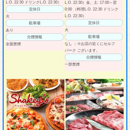
L.O. 22:30 ドリンクL.O. 22:30）
L.O. 22:30）金、土: 17:00～翌
定休日
0:00 （料理L.O. 22:30 ドリンク
L.O. 22:30）
火
定休日
駐車場
火
あり
駐車場
分煙情報
なし ：※お店の近くにセルフ
全面禁煙
パーク ございます。
分煙情報
一部禁煙