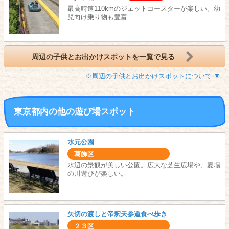
最高時速110kmのジェットコースターが楽しい。幼
児向け乗り物も豊富
周辺の子供とお出かけスポットを一覧で見る
※周辺の子供とお出かけスポットについて ▼
東京都内の他の遊び場スポット
水元公園
葛飾区
水辺の景観が美しい公園。広大な芝生広場や、夏場
の川遊びが楽しい。
矢切の渡しと帝釈天参道食べ歩き
２３区