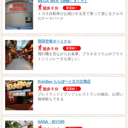
MEGA WEB【閉館しました】
徒歩 0 分
駅直結！
トヨタ自動車がお届けする見て乗って感じるクルマ
のテーマパーク
羽田空港ターミナル
徒歩 0 分
駅直結！
飛行機を見ながらお食事。プラネタリウムやフライ
トシミュレータも楽しい。
KidsBee ららぽーと立川立飛店
徒歩 0 分
駅直結！
プレイランドとブッフェレストランが融合。お買い
物体験もできる
HANA・BIYORI