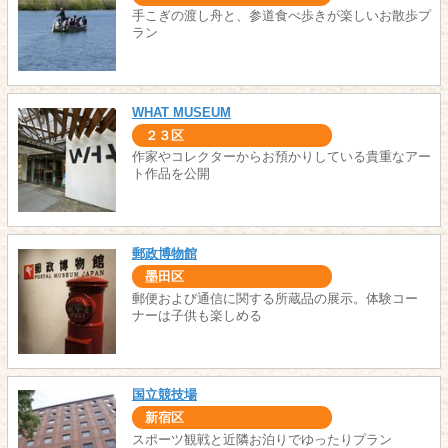
手こぎの渡し舟と、参道食べ歩きが楽しいお散歩プ
ラン
WHAT MUSEUM
２３区
作家やコレクターからお預かりしている貴重なアー
ト作品を公開
郵政博物館
墨田区
郵便および通信に関する所蔵品の展示。体験コー
ナーは子供も楽しめる
国立競技場
新宿区
スポーツ観戦と近隣お泊りでゆったりプラン