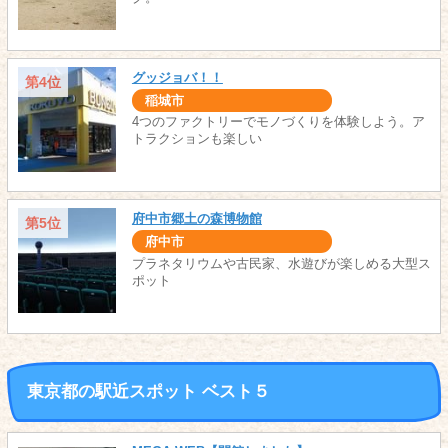
グッジョバ！！
第4位
稲城市
4つのファクトリーでモノづくりを体験しよう。ア
トラクションも楽しい
府中市郷土の森博物館
第5位
府中市
プラネタリウムや古民家、水遊びが楽しめる大型ス
ポット
東京都の駅近スポット ベスト５