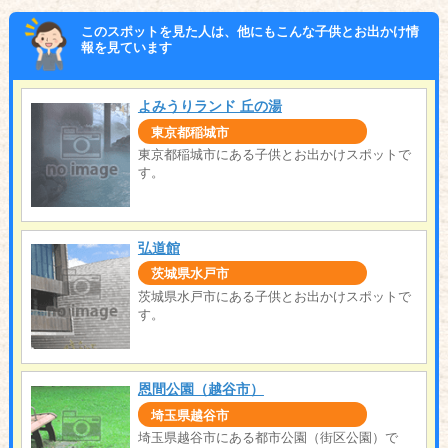
このスポットを見た人は、他にもこんな子供とお出かけ情
報を見ています
よみうりランド 丘の湯
東京都稲城市
東京都稲城市にある子供とお出かけスポットで
す。
弘道館
茨城県水戸市
茨城県水戸市にある子供とお出かけスポットで
す。
恩間公園（越谷市）
埼玉県越谷市
埼玉県越谷市にある都市公園（街区公園）で