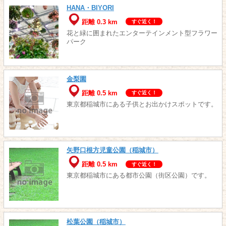
HANA・BIYORI
距離 0.3 km
すぐ近く！
花と緑に囲まれたエンターテインメント型フラワー
パーク
金梨園
距離 0.5 km
すぐ近く！
東京都稲城市にある子供とお出かけスポットです。
矢野口根方児童公園（稲城市）
距離 0.5 km
すぐ近く！
東京都稲城市にある都市公園（街区公園）です。
松葉公園（稲城市）