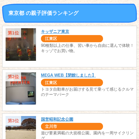
東京都 の親子評価ランキング
キッザニア東京
第1位
江東区
90種類以上の仕事、習い事から自由に選んで体験！
キッゾでお買い物。
MEGA WEB【閉館しました】
第2位
江東区
トヨタ自動車がお届けする見て乗って感じるクルマ
のテーマパーク
国営昭和記念公園
第3位
立川市
遊び要素満載の大規模公園。園内を一周サイクリン
グ。