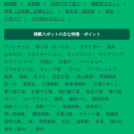
動物園
水族館
自然の中で遊ぶ
体験型スポット
歴史（古民家、古墳など）
海水浴・湖水浴
宿泊
スポーツ
その他のスポット
掲載スポットの主な特徴・ポイント
アスレチック
滑り台（すべり台）
スライダー
遊具
おみやげ
イルミネーション
キッズランド
サイクリング
サファリパーク
川遊び
水遊び
バーベキュー
プラネタリウム
キャンプ場
プール
ワークショップ
散策
迷路
芝そり
芝生広場
里山風景
野鳥観察
魚つり
展望台
入場無料
駐車場無料
穴場スポット
乗り物工場
お菓子工場
飛行機工場
食品工場
乗り物
ボート
ロープウェイ
乗馬
園内バス
園内列車
体験イベント
体験ツアー
収穫体験
味覚狩り
買い物体験
陶芸体験
交通公園
スケート場
図書館
国営公園
城
洞窟探検
灯台
資料館
足湯
雨の日
屋内（室内）
屋外