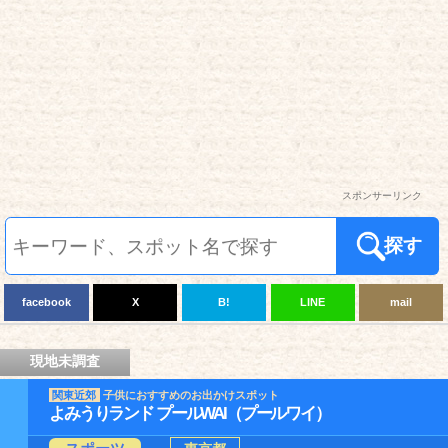
スポンサーリンク
探す
facebook
X
B!
LINE
mail
現地未調査
関東近郊
子供におすすめのお出かけスポット
よみうりランド プールWAI（プールワイ）