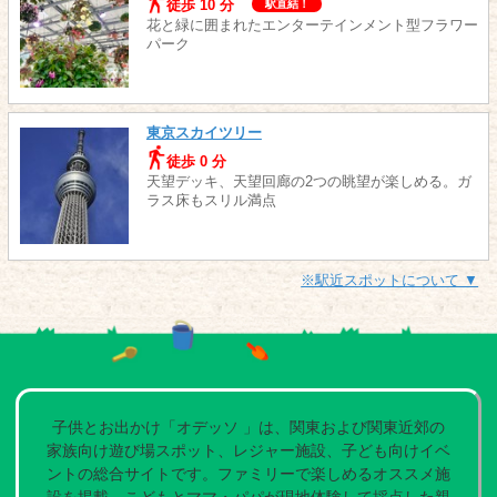
徒歩 10 分
駅直結！
花と緑に囲まれたエンターテインメント型フラワー
パーク
東京スカイツリー
徒歩 0 分
天望デッキ、天望回廊の2つの眺望が楽しめる。ガ
ラス床もスリル満点
※駅近スポットについて ▼
子供とお出かけ「オデッソ 」は、関東および関東近郊の
家族向け遊び場スポット、レジャー施設、子ども向けイベ
ントの総合サイトです。ファミリーで楽しめるオススメ施