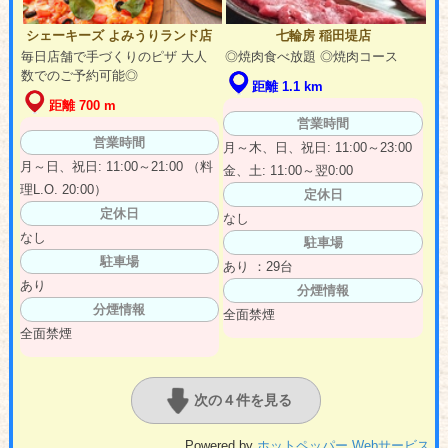
シェーキーズ よみうりランド店
七輪房 稲田堤店
毎日店舗で手づくりのピザ 大人
◎焼肉食べ放題 ◎焼肉コース
数でのご予約可能◎
距離 1.1 km
距離 700 m
営業時間
営業時間
月～木、日、祝日: 11:00～23:00
月～日、祝日: 11:00～21:00 （料
金、土: 11:00～翌0:00
理L.O. 20:00）
定休日
定休日
なし
なし
駐車場
駐車場
あり ：29台
あり
分煙情報
分煙情報
全面禁煙
全面禁煙
次の４件を見る
Powered by
ホットペッパー Webサービス