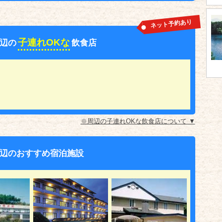
ネット予約あり
子連れOKな
辺の
飲食店
※周辺の子連れOKな飲食店について ▼
辺のおすすめ宿泊施設