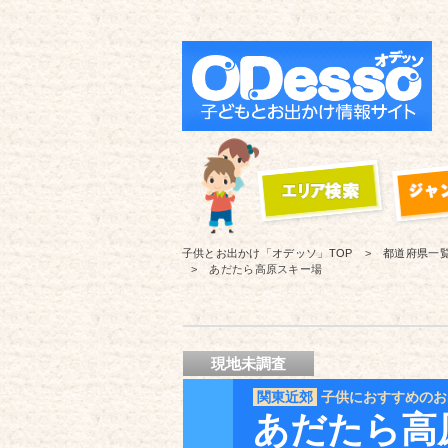
子供とお出かけ「オデッソ」
TOP
都道府県一
あだたら高原スキー場
現地未調査
関東近郊
子供におすすめのお
あだたら高