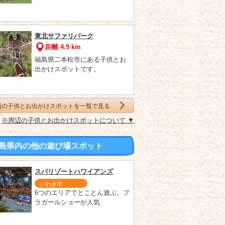
東北サファリパーク
距離 4.9 km
福島県二本松市にある子供とお
出かけスポットです。
辺の子供とお出かけスポットを一覧で見る
※周辺の子供とお出かけスポットについて ▼
島県内の他の遊び場スポット
スパリゾートハワイアンズ
いわき市
6つのエリアでとことん遊ぶ。フ
ラガールショーが人気