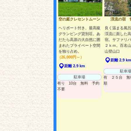
空の庭クレセントムーン
渓流の宿 
ヘリポート付き、最高級
良く温まる風
グランピング貸別荘。あ
渓流に面した
だたら高原の大自然に囲
宿。サファリ
まれたプライベート空間
２ｋｍ。百名
を独り占め。
山登山口
（26,000円～）
距離 2.9 k
距離 2.9 km
駐車
駐車場
有 ２５台 無
有り 10台 無料 予約
順
不要