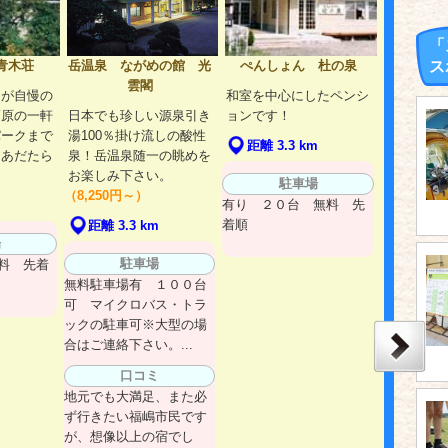
「
青木荘
岳温泉 ながめの館 光
ぺんしょん 杜の泉
ス
雲閣
呂が自慢の
和室を中心にしたペンシ
高原の一軒
日本でも珍しい源泉引き
ョンです！
パークまで
湯100％掛け流しの酸性
距離 3.3 km
山あだたら
泉！岳温泉随一の眺めを
お楽しみ下さい。
駐車場
（8,250円～）
有り ２０台 無料 先
m
着順
距離 3.3 km
場
駐車場
料 先着
無料駐車場有 １００台
可 マイクロバス・トラ
ックの駐車可※大型の場
合はご連絡下さい。...
口コミ
地元でも大満足、また必
ず行きたい福嶋市民です
が、想像以上の宿でし