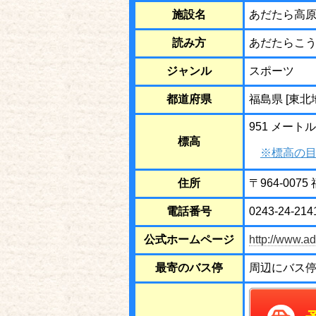
施設名
あだたら高
読み方
あだたらこ
ジャンル
スポーツ
都道府県
福島県 [東北
951 メートル
標高
※標高の目
住所
〒964-00
電話番号
0243-24-214
公式ホームページ
http://www.ad
最寄のバス停
周辺にバス