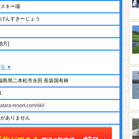
原スキー場
うげんすきーじょう
地方]
安 ▼
75 福島県二本松市永田 長坂国有林
1
atara-resort.com/ski/
停がありません