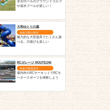
全32ホールのグラウンドゴルフ
や温水プールが楽しい！
大和ゆとりの森
神奈川県大和市
魅力的な大型遊具でたくさん遊
べる。川遊びも楽しい
RCガレージ ROUTE246
神奈川県厚木市
屋内外のRCサーキットでRCモ
ータースポーツを体験しよう