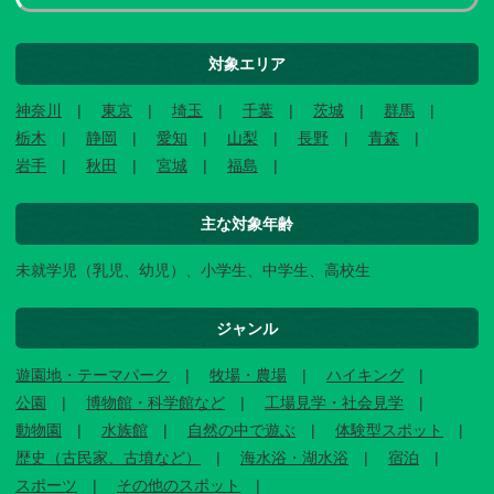
対象エリア
神奈川
東京
埼玉
千葉
茨城
群馬
栃木
静岡
愛知
山梨
長野
青森
岩手
秋田
宮城
福島
主な対象年齢
未就学児（乳児、幼児）、小学生、中学生、高校生
ジャンル
遊園地・テーマパーク
牧場・農場
ハイキング
公園
博物館・科学館など
工場見学・社会見学
動物園
水族館
自然の中で遊ぶ
体験型スポット
歴史（古民家、古墳など）
海水浴・湖水浴
宿泊
スポーツ
その他のスポット