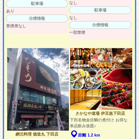
なし
駐車場
駐車場
あり
なし
分煙情報
分煙情報
禁煙席なし
一部禁煙
さかなや道場 伊豆急下田店
下田名物金目鯛の煮付け お得な
単品飲み放題♪
網元料理 徳造丸 下田店
距離 1.2 km