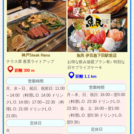
神戸Steak Hana
魚民 伊豆急下田駅前店
テラス席 夜景ライトアップ
お得な飲み放題プラン有♪ 特別な
日サプライズケーキ
距離 300 m
距離 1.1 km
営業時間
営業時間
月、水～日、祝日、祝前日: 11:00
月～木、日、祝日: 16:00～翌0:00
～14:00 （料理L.O. 14:00 ドリン
（料理L.O. 23:30 ドリンクL.O.
クL.O. 14:00）17:00～22:30 （料
23:30）金、土: 16:00～翌1:00
理L.O. 21:00 ドリンクL.O.
（料理L.O. 翌0:30 ドリンクL.O.
21:00）
翌0:30）
定休日
定休日
火