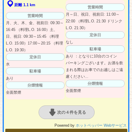
距離 1.1 km
営業時間
月～日、祝日、祝前日: 11:00～
営業時間
22:00 （料理L.O. 21:30 ドリンク
月、火、木、金、祝前日: 09:30～
L.O. 21:30）
16:45 （料理L.O. 16:00）土、
定休日
日、祝日: 09:30～15:45 （料理
なし
L.O. 15:00）17:00～20:15 （料理
駐車場
L.O. 19:30）
あり ：となりに10台のコイン
定休日
パーキングございます。お酒を飲
水
まれる際はお車でのお越しはご遠
駐車場
慮ください...
あり
分煙情報
分煙情報
全面禁煙
全面禁煙
次の４件を見る
Powered by
ホットペッパー Webサービス