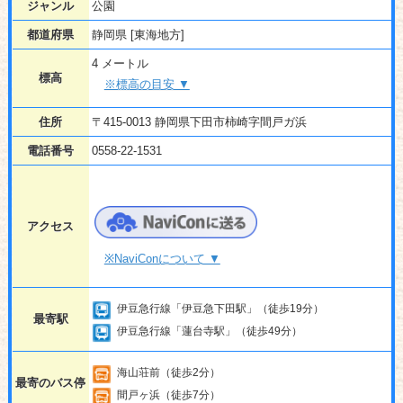
ジャンル
公園
都道府県
静岡県 [東海地方]
4 メートル
標高
※標高の目安 ▼
住所
〒415-0013 静岡県下田市柿崎字間戸ガ浜
電話番号
0558-22-1531
アクセス
※NaviConについて ▼
伊豆急行線「伊豆急下田駅」（徒歩19分）
最寄駅
伊豆急行線「蓮台寺駅」（徒歩49分）
海山荘前（徒歩2分）
最寄のバス停
間戸ヶ浜（徒歩7分）