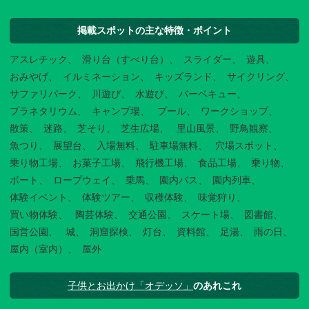
掲載スポットの主な特徴・ポイント
アスレチック
滑り台（すべり台）
スライダー
遊具
おみやげ
イルミネーション
キッズランド
サイクリング
サファリパーク
川遊び
水遊び
バーベキュー
プラネタリウム
キャンプ場
プール
ワークショップ
散策
迷路
芝そり
芝生広場
里山風景
野鳥観察
魚つり
展望台
入場無料
駐車場無料
穴場スポット
乗り物工場
お菓子工場
飛行機工場
食品工場
乗り物
ボート
ロープウェイ
乗馬
園内バス
園内列車
体験イベント
体験ツアー
収穫体験
味覚狩り
買い物体験
陶芸体験
交通公園
スケート場
図書館
国営公園
城
洞窟探検
灯台
資料館
足湯
雨の日
屋内（室内）
屋外
子供とお出かけ「オデッソ」
のあれこれ