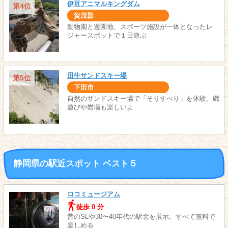
伊豆アニマルキングダム
第4位
賀茂郡
動物園と遊園地、スポーツ施設が一体となったレ
ジャースポットで１日遊ぶ
田牛サンドスキー場
第5位
下田市
自然のサンドスキー場で「そりすべり」を体験。磯
遊びや岩場も楽しいよ
静岡県の駅近スポット ベスト５
ロコミュージアム
徒歩 0 分
昔のSLや30〜40年代の駅舎を展示。すべて無料で
楽しめる