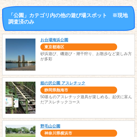
「公園」カテゴリ内の他の遊び場スポット ※現地
調査済のみ
お台場海浜公園
東京都港区
砂浜遊び、磯遊び・潮干狩り、お散歩など楽しみ方
が多彩
姫の沢公園 アスレチック
静岡県熱海市
50基ものアスレチック遊具が楽しめる。起伏に富ん
だアスレチックコース
野毛山公園
神奈川県横浜市