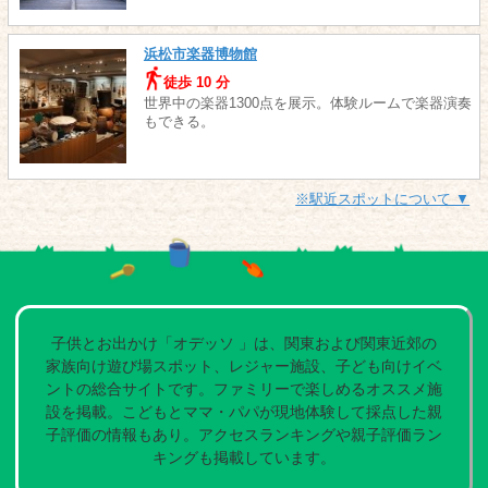
浜松市楽器博物館
徒歩 10 分
世界中の楽器1300点を展示。体験ルームで楽器演奏
もできる。
※駅近スポットについて ▼
子供とお出かけ「オデッソ 」は、関東および関東近郊の
家族向け遊び場スポット、レジャー施設、子ども向けイベ
ントの総合サイトです。ファミリーで楽しめるオススメ施
設を掲載。こどもとママ・パパが現地体験して採点した親
子評価の情報もあり。アクセスランキングや親子評価ラン
キングも掲載しています。