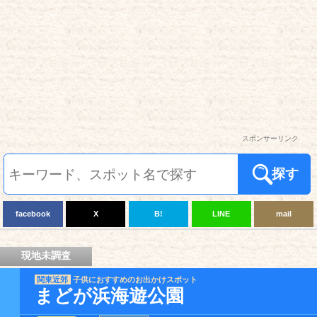
スポンサーリンク
探す
facebook
X
B!
LINE
mail
現地未調査
関東近郊
子供におすすめのお出かけスポット
まどが浜海遊公園