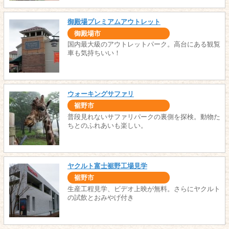
御殿場プレミアムアウトレット
御殿場市
国内最大級のアウトレットパーク。高台にある観覧
車も気持ちいい！
ウォーキングサファリ
裾野市
普段見れないサファリパークの裏側を探検。動物た
ちとのふれあいも楽しい。
ヤクルト富士裾野工場見学
裾野市
生産工程見学、ビデオ上映が無料。さらにヤクルト
の試飲とおみやげ付き