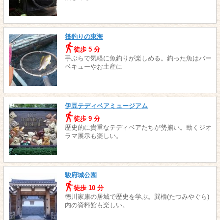
筏釣りの東海
徒歩 5 分
手ぶらで気軽に魚釣りが楽しめる。釣った魚はバー
ベキューやお土産に
伊豆テディベアミュージアム
徒歩 9 分
歴史的に貴重なテディベアたちが勢揃い。動くジオ
ラマ展示も楽しい。
駿府城公園
徒歩 10 分
徳川家康の居城で歴史を学ぶ。巽櫓(たつみやぐら)
内の資料館も楽しい。