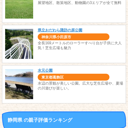
展望地区、散策地区、動物園の3エリアが全て無料
県立おだわら諏訪の原公園
神奈川県小田原市
全長169メートルのローラーすべり台が子供に大人
気！芝生広場も魅力
水元公園
東京都葛飾区
水辺の景観が美しい公園。広大な芝生広場や、夏場
の川遊びが楽しい。
静岡県 の親子評価ランキング