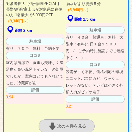
対象者拡大【信州割SPECIAL】
須坂駅より徒歩５分
長野/新潟/富山ほか対象県に在住
（5,940円～）
の方 1名最大で5,000円OFF
距離 2.5 km
（9,340円～）
駐車場
距離 2 km
有り ４０台 普通車：無料 大
駐車場
型車：有料(１日１台１１００
有り ７０台 無料 予約不要
円 / ご予約時に施設までご連絡
口コミ
下さい。）...
室内は清潔で、食事も美味しく満
口コミ
足度が高い風呂トイレなしの部屋
設備が古く不便、価格相応の環境
でしたが、室内はとてもきれいで
ユニットバスにカビ、ウォシュ
した。冷蔵庫があ...
レットがない。テレビは小さく外
評価
部入力がビデオ端子...
3.94
評価
3.2
次の４件を見る