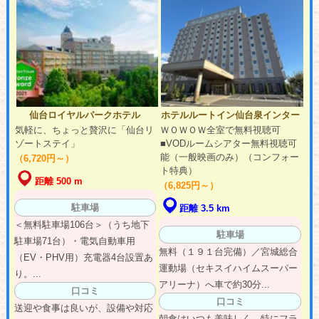
仙台ロイヤルパークホテル
ホテルルートイン仙台泉インター
気軽に、ちょっと贅沢に「仙台リ
ＷＯＷＯＷ全室で無料視聴可
ゾートステイ」
■VODルームシアター無料視聴可
能（一般映画のみ）（コンフォー
（6,720円～）
ト特典）
距離 500 m
（6,825円～）
駐車場
距離 3.5 km
＜無料駐車場106台＞（うち地下
駐車場
駐車場71台）・電気自動車用
無料（１９１台完備）／宮城総合
（EV・PHV用）充電器4台設置あ
運動場（セキスイハイムスーパー
り。...
アリーナ）へ車で約30分...
口コミ
口コミ
送迎や食事は良いが、設備や対応
朝食はいつも美味しく、特にフラ