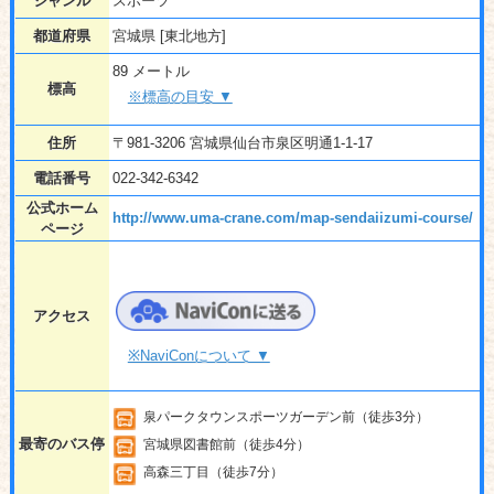
ジャンル
スポーツ
都道府県
宮城県 [東北地方]
89 メートル
標高
※標高の目安 ▼
住所
〒981-3206 宮城県仙台市泉区明通1-1-17
電話番号
022-342-6342
公式ホーム
http://www.uma-crane.com/map-sendaiizumi-course/
ページ
アクセス
※NaviConについて ▼
泉パークタウンスポーツガーデン前（徒歩3分）
最寄のバス停
宮城県図書館前（徒歩4分）
高森三丁目（徒歩7分）