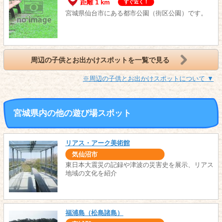
距離 1 km
すぐ近く！
宮城県仙台市にある都市公園（街区公園）です。
周辺の子供とお出かけスポットを一覧で見る
※周辺の子供とお出かけスポットについて ▼
宮城県内の他の遊び場スポット
リアス・アーク美術館
気仙沼市
東日本大震災の記録や津波の災害史を展示、リアス
地域の文化を紹介
福浦島（松島諸島）