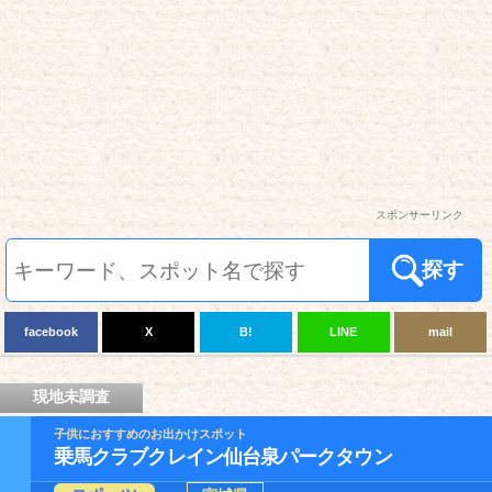
スポンサーリンク
探す
facebook
X
B!
LINE
mail
現地未調査
子供におすすめのお出かけスポット
乗馬クラブクレイン仙台泉パークタウン