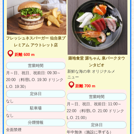
フレッシュネスバーガー 仙台泉プ
レミアム アウトレット店
距離 600 m
築地食堂 源ちゃん 泉パークタウ
ンタピオ
営業時間
新鮮な海の幸 オリジナルメ
月～日、祝日、祝前日: 09:30～
ニュー
20:00 （料理L.O. 19:30 ドリンク
距離 700 m
L.O. 19:30）
定休日
営業時間
なし
月～日、祝日、祝前日: 11:00～
駐車場
22:00 （料理L.O. 21:00 ドリンク
なし
L.O. 21:00）
分煙情報
定休日
全面禁煙
年中無休（施設に準ずる）