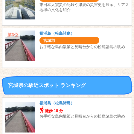
東日本大震災の記録や津波の災害史を展示、リアス
地域の文化を紹介
福浦島（松島諸島）
第3位
宮城郡
お手軽な島内散策と見晴台からの松島諸島の眺め
宮城県の駅近スポット ランキング
福浦島（松島諸島）
徒歩 10 分
お手軽な島内散策と見晴台からの松島諸島の眺め