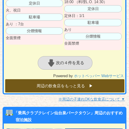
18:00 （料理L.O. 14:30）
定休日
定休日
火、祝日
定休日：1/1
駐車場
駐車場
あり ：7台
あり
分煙情報
分煙情報
全面禁煙
全面禁煙
次の４件を見る
Powered by
ホットペッパー Webサービス
周辺の飲食店をもっと見る ▶︎
※周辺の子連れOKな飲食店について ▼
「乗馬クラブクレイン仙台泉パークタウン」周辺のおすすめ
宿泊施設