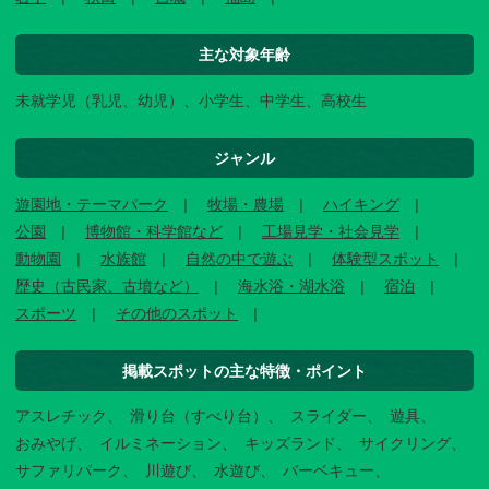
主な対象年齢
未就学児（乳児、幼児）、小学生、中学生、高校生
ジャンル
遊園地・テーマパーク
牧場・農場
ハイキング
公園
博物館・科学館など
工場見学・社会見学
動物園
水族館
自然の中で遊ぶ
体験型スポット
歴史（古民家、古墳など）
海水浴・湖水浴
宿泊
スポーツ
その他のスポット
掲載スポットの主な特徴・ポイント
アスレチック
滑り台（すべり台）
スライダー
遊具
おみやげ
イルミネーション
キッズランド
サイクリング
サファリパーク
川遊び
水遊び
バーベキュー