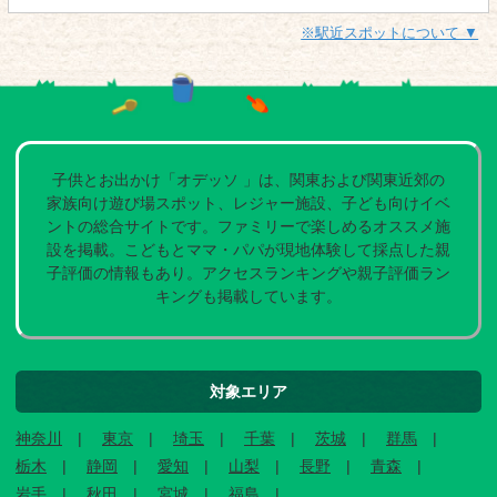
※駅近スポットについて ▼
子供とお出かけ「オデッソ 」は、関東および関東近郊の
家族向け遊び場スポット、レジャー施設、子ども向けイベ
ントの総合サイトです。ファミリーで楽しめるオススメ施
設を掲載。こどもとママ・パパが現地体験して採点した親
子評価の情報もあり。アクセスランキングや親子評価ラン
キングも掲載しています。
対象エリア
神奈川
東京
埼玉
千葉
茨城
群馬
栃木
静岡
愛知
山梨
長野
青森
岩手
秋田
宮城
福島