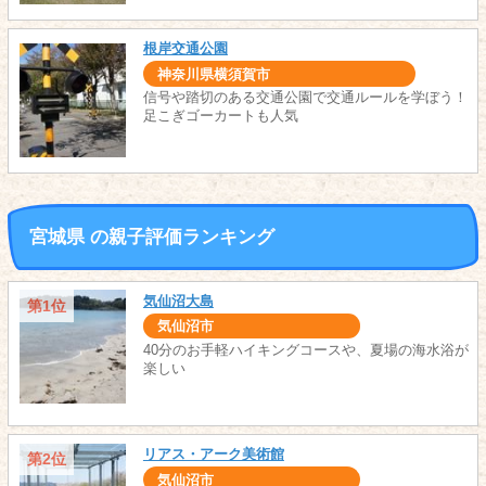
根岸交通公園
神奈川県横須賀市
信号や踏切のある交通公園で交通ルールを学ぼう！
足こぎゴーカートも人気
宮城県 の親子評価ランキング
気仙沼大島
第1位
気仙沼市
40分のお手軽ハイキングコースや、夏場の海水浴が
楽しい
リアス・アーク美術館
第2位
気仙沼市