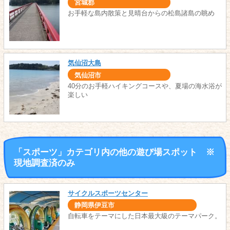
宮城郡
お手軽な島内散策と見晴台からの松島諸島の眺め
気仙沼大島
気仙沼市
40分のお手軽ハイキングコースや、夏場の海水浴が
楽しい
「スポーツ」カテゴリ内の他の遊び場スポット ※
現地調査済のみ
サイクルスポーツセンター
静岡県伊豆市
自転車をテーマにした日本最大級のテーマパーク。