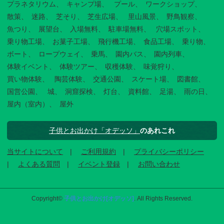
プラネタリウム
キャンプ場
プール
ワークショップ
散策
迷路
芝そり
芝生広場
里山風景
野鳥観察
魚つり
展望台
入場無料
駐車場無料
穴場スポット
乗り物工場
お菓子工場
飛行機工場
食品工場
乗り物
ボート
ロープウェイ
乗馬
園内バス
園内列車
体験イベント
体験ツアー
収穫体験
味覚狩り
買い物体験
陶芸体験
交通公園
スケート場
図書館
国営公園
城
洞窟探検
灯台
資料館
足湯
雨の日
屋内（室内）
屋外
子供とお出かけ「オデッソ」
のあれこれ
当サイトについて
ご利用規約
プライバシーポリシー
よくある質問
イベント登録
お問い合わせ
Copyright©
子供とお出かけ[オデッソ]
. All Rights Reserved.