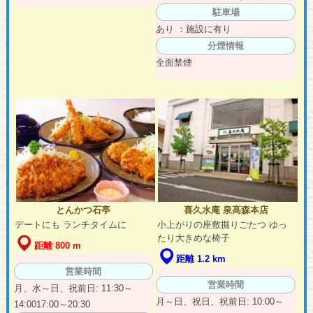
駐車場
あり ：施設に有り
分煙情報
全面禁煙
とんかつ石亭
喜久水庵 泉高森本店
デートにも ランチタイムに
小上がりの座敷掘りごたつ ゆっ
たり大きめな椅子
距離 800 m
距離 1.2 km
営業時間
営業時間
月、水～日、祝前日: 11:30～
月～日、祝日、祝前日: 10:00～
14:0017:00～20:30