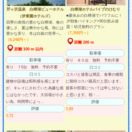
芹ヶ沢温泉 白樺湖ビューホテル
白樺湖ホテルパイプのけむり
■夏休みの白樺湖でパワフルに！
（伊東園ホテルズ）
夕朝食バイキング×90分飲み放
四季の表情の豊かな白樺湖、春の
題！幼児無料のプラン
優しさ、夏は爽やかな風、秋には
（7,350円～）
豊かな実り、冬は白銀の世界へ。
（6,248円～）
距離 200 m
距離 100 m 以内
駐車場
駐車場
有り ８０台 無料 予約不要
有り ７0台 無料 予約不要
口コミ
口コミ
コスパと接客は満足、食事の種類
建物や設備は昭和感を感じます
に期待コスパ最高だと思います。
が、キレイにされていた為嫌な感
接客や部屋については申し分ない
じはなかったです。大浴場が小さ
と思います。朝・...
い為、時間帯によっ...
評価
評価
3.89
3.72