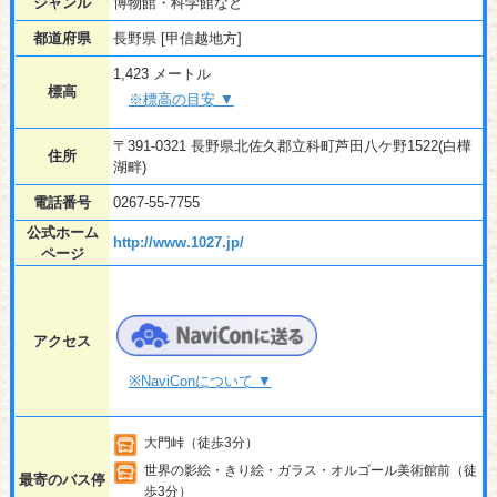
ジャンル
博物館・科学館など
都道府県
長野県 [甲信越地方]
1,423 メートル
標高
※標高の目安 ▼
〒391-0321 長野県北佐久郡立科町芦田八ケ野1522(白樺
住所
湖畔)
電話番号
0267-55-7755
公式ホーム
http://www.1027.jp/
ページ
アクセス
※NaviConについて ▼
大門峠（徒歩3分）
世界の影絵・きり絵・ガラス・オルゴール美術館前（徒
最寄のバス停
歩3分）