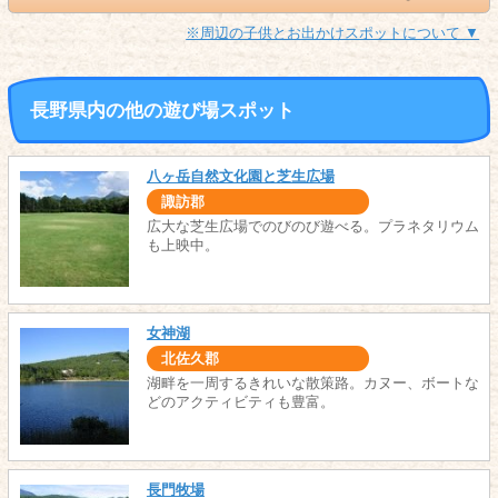
※周辺の子供とお出かけスポットについて ▼
長野県内の他の遊び場スポット
八ヶ岳自然文化園と芝生広場
諏訪郡
広大な芝生広場でのびのび遊べる。プラネタリウム
も上映中。
女神湖
北佐久郡
湖畔を一周するきれいな散策路。カヌー、ボートな
どのアクティビティも豊富。
長門牧場