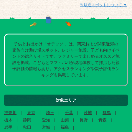
※駅近スポットについて ▼
子供とお出かけ「オデッソ 」は、関東および関東近郊の
家族向け遊び場スポット、レジャー施設、子ども向けイベ
ントの総合サイトです。ファミリーで楽しめるオススメ施
設を掲載。こどもとママ・パパが現地体験して採点した親
子評価の情報もあり。アクセスランキングや親子評価ラン
キングも掲載しています。
対象エリア
神奈川
東京
埼玉
千葉
茨城
群馬
栃木
静岡
愛知
山梨
長野
青森
岩手
秋田
宮城
福島