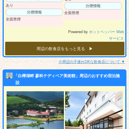
あり
分煙情報
分煙情報
全面禁煙
全面禁煙
Powered by
ホットペッパー Web
サービス
周辺の飲食店をもっと見る ▶︎
※周辺の子連れOKな飲食店について ▼
「白樺湖畔 蓼科テディベア美術館」周辺のおすすめ宿泊施
設