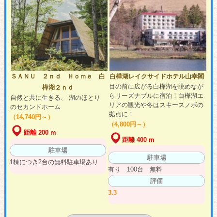
ＳＡＮＵ ２ｎｄ Ｈｏｍｅ 白
白樺湖レイクサイドホテル山幸閣
目の前に広がる白樺湖を眺めなが
樺湖２ｎｄ
らリーズナブルに宿泊！白樺湖エ
自然と共に生きる、 湖のほとり
リアの観光や冬はスキースノボの
のセカンドホーム
拠点に！
（14,740円～）
（4,800円～）
距離 200 m
距離 400 m
駐車場
駐車場
1棟につき2台の無料駐車場あり
有り 100台 無料
評価
3.3