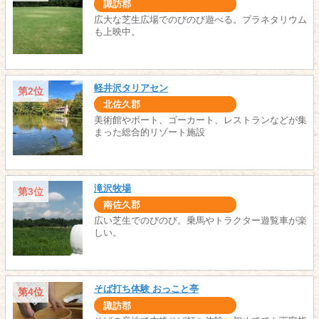
諏訪郡
広大な芝生広場でのびのび遊べる。プラネタリウム
も上映中。
軽井沢タリアセン
第2位
北佐久郡
美術館やボート、ゴーカート、レストランなどが集
まった総合的リゾート施設
滝沢牧場
第3位
南佐久郡
広い芝生でのびのび。乗馬やトラクター遊覧車が楽
しい。
そば打ち体験 おっこと亭
第4位
諏訪郡