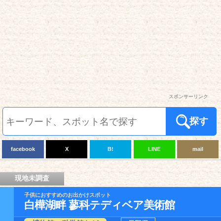
スポンサーリンク
探す
facebook
X
B!
LINE
mail
現地未調査
子供におすすめのお出かけスポット
白樺湖畔 蓼科テディベア美術館