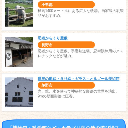
小県郡
標高1400メートルにある広大な牧場。自家製の乳製
品がおすすめ。
忍者からくり屋敷
長野市
忍者からくり屋敷、手裏剣道場、忍術訓練用のアス
レチックなどが魅力。
世界の影絵・きり絵・ガラス・オルゴール美術館
茅野市
光、鏡、水を使って神秘的な影絵の世界を演出。
9mの壁面影絵は圧巻。