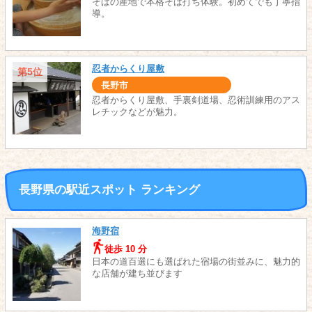
そばの産地で本格そば打ち体験。初めてでも丁寧指
導。
忍者からくり屋敷
第5位
長野市
忍者からくり屋敷、手裏剣道場、忍術訓練用のアス
レチックなどが魅力。
長野県の駅近スポット ランキング
海野宿
徒歩 10 分
日本の道百選にも選ばれた宿場の街並みに、魅力的
な店舗が建ち並びます