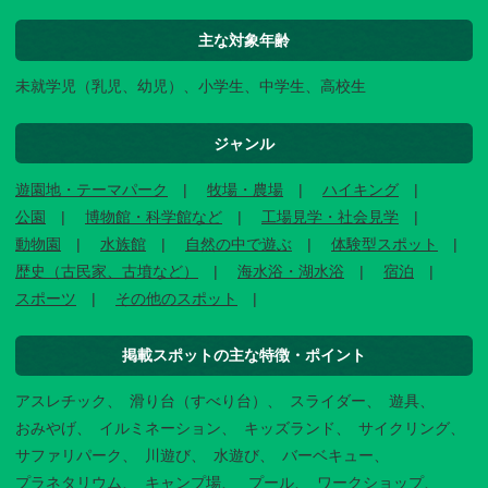
主な対象年齢
未就学児（乳児、幼児）、小学生、中学生、高校生
ジャンル
遊園地・テーマパーク
牧場・農場
ハイキング
公園
博物館・科学館など
工場見学・社会見学
動物園
水族館
自然の中で遊ぶ
体験型スポット
歴史（古民家、古墳など）
海水浴・湖水浴
宿泊
スポーツ
その他のスポット
掲載スポットの主な特徴・ポイント
アスレチック
滑り台（すべり台）
スライダー
遊具
おみやげ
イルミネーション
キッズランド
サイクリング
サファリパーク
川遊び
水遊び
バーベキュー
プラネタリウム
キャンプ場
プール
ワークショップ