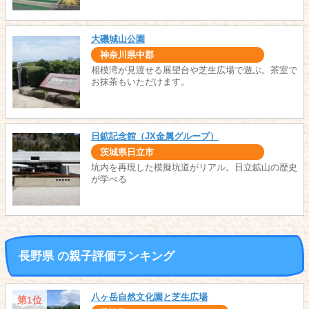
大磯城山公園
神奈川県中郡
相模湾が見渡せる展望台や芝生広場で遊ぶ。茶室で
お抹茶もいただけます。
日鉱記念館（JX金属グループ）
茨城県日立市
坑内を再現した模擬坑道がリアル。日立鉱山の歴史
が学べる
長野県 の親子評価ランキング
八ヶ岳自然文化園と芝生広場
第1位