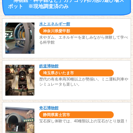
「博物館・科学館など」カテゴリ内の他の遊び場ス
ポット ※現地調査済のみ
水とエネルギー館
神奈川県愛甲郡
水やダム、エネルギーを楽しみながら体験して学べ
る科学館
鉄道博物館
埼玉県さいたま市
歴代の有名車両30種以上が勢揃い。ミニ運転列車や
シミュレータも楽しい。
奇石博物館
静岡県富士宮市
宝石探し体験では、40種類以上の宝石がとり放題！