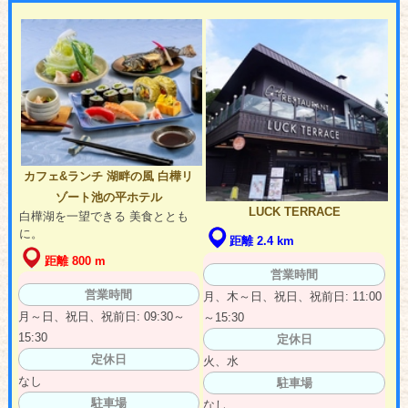
カフェ&ランチ 湖畔の風 白樺リ
ゾート池の平ホテル
LUCK TERRACE
白樺湖を一望できる 美食ととも
に。
距離 2.4 km
距離 800 m
営業時間
営業時間
月、木～日、祝日、祝前日: 11:00
月～日、祝日、祝前日: 09:30～
～15:30
15:30
定休日
定休日
火、水
なし
駐車場
駐車場
なし