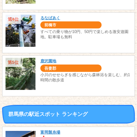
るなぱあく
第4位
前橋市
すべての乗り物が10円、50円で楽しめる激安遊園
地。駐車場も無料
鹿沢園地
第5位
吾妻郡
小川のせせらぎを感じながら森林浴を楽しむ、約1
時間の散歩道
群馬県の駅近スポット ランキング
富岡製糸場