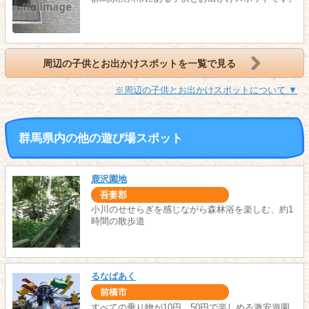
周辺の子供とお出かけスポットを一覧で見る
※周辺の子供とお出かけスポットについて ▼
群馬県内の他の遊び場スポット
鹿沢園地
吾妻郡
小川のせせらぎを感じながら森林浴を楽しむ、約1
時間の散歩道
るなぱあく
前橋市
すべての乗り物が10円、50円で楽しめる激安遊園