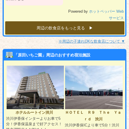
Powered by
ホットペッパー Web
サービス
周辺の飲食店をもっと見る ▶︎
※周辺の子連れOKな飲食店について ▼
「原田いちご園」周辺のおすすめ宿泊施設
ホテルルートイン渋川
ＨＯＴＥＬ Ｒ９ Ｔｈｅ Ｙａ
渋川伊香保インターよりお車で5
ｒｄ 渋川
分！伊香保温泉まで好アクセス！
渋川伊香保ICより車で5分！渋川