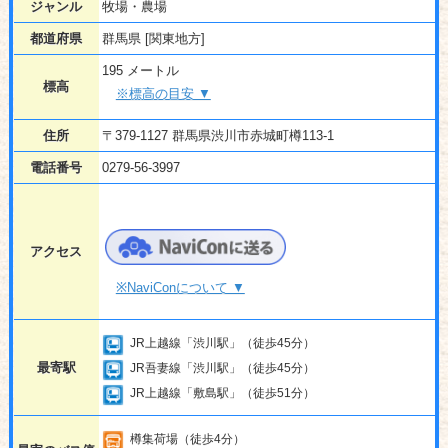
ジャンル
牧場・農場
都道府県
群馬県 [関東地方]
195 メートル
標高
※標高の目安 ▼
住所
〒379-1127 群馬県渋川市赤城町樽113-1
電話番号
0279-56-3997
アクセス
※NaviConについて ▼
JR上越線「渋川駅」（徒歩45分）
最寄駅
JR吾妻線「渋川駅」（徒歩45分）
JR上越線「敷島駅」（徒歩51分）
樽集荷場（徒歩4分）