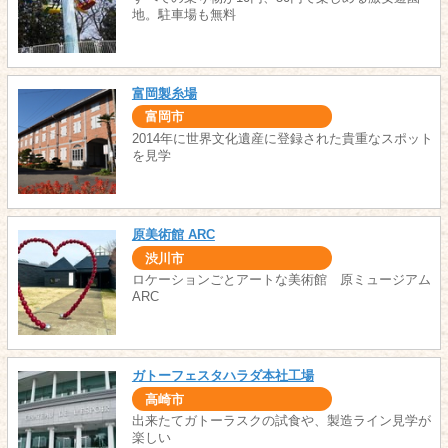
地。駐車場も無料
富岡製糸場
富岡市
2014年に世界文化遺産に登録された貴重なスポット
を見学
原美術館 ARC
渋川市
ロケーションごとアートな美術館 原ミュージアム
ARC
ガトーフェスタハラダ本社工場
高崎市
出来たてガトーラスクの試食や、製造ライン見学が
楽しい