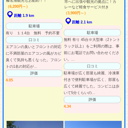
榛名湖観光もお勧め！！
市へに出張や観光の拠点に！カ
（6,200円～）
レーなど軽食サービス付き
（3,900円～）
距離 1.9 km
距離 2.1 km
駐車場
駐車場
有り １１4台 無料 予約不要
無料 有り 45台※大型車（2トント
口コミ
ラック以上）をご利用の際は、事
エアコンの臭いとフロントの対応
前にお電話でお問い合わせくださ
に不満部屋のエアコンの風がカビ
い。...
臭くて気持ち悪くなった。フロン
口コミ
トの1名の対応が...
駐車場が広く部屋も綺麗、冷凍庫
評価
付きで便利駐車場が広く、部屋も
4.05
広くて綺麗でした。コンビニは歩
いて5分くらいの...
評価
4.34