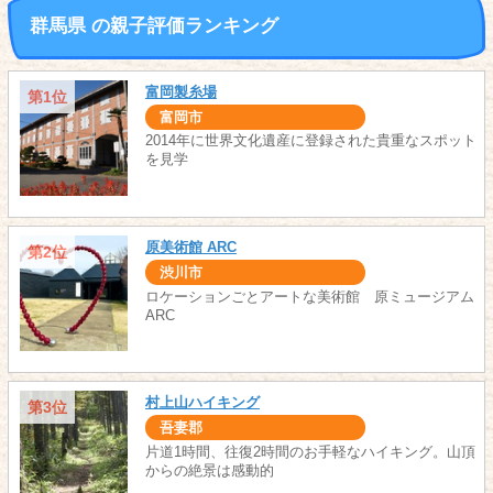
群馬県 の親子評価ランキング
富岡製糸場
第1位
富岡市
2014年に世界文化遺産に登録された貴重なスポット
を見学
原美術館 ARC
第2位
渋川市
ロケーションごとアートな美術館 原ミュージアム
ARC
村上山ハイキング
第3位
吾妻郡
片道1時間、往復2時間のお手軽なハイキング。山頂
からの絶景は感動的