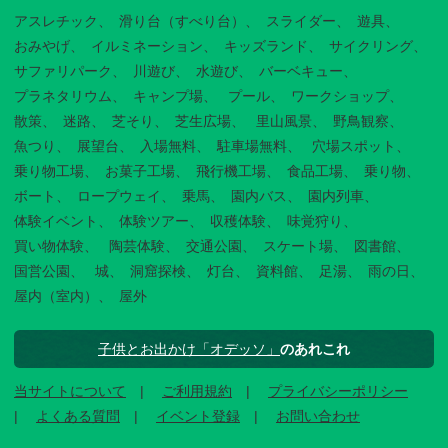
アスレチック
滑り台（すべり台）
スライダー
遊具
おみやげ
イルミネーション
キッズランド
サイクリング
サファリパーク
川遊び
水遊び
バーベキュー
プラネタリウム
キャンプ場
プール
ワークショップ
散策
迷路
芝そり
芝生広場
里山風景
野鳥観察
魚つり
展望台
入場無料
駐車場無料
穴場スポット
乗り物工場
お菓子工場
飛行機工場
食品工場
乗り物
ボート
ロープウェイ
乗馬
園内バス
園内列車
体験イベント
体験ツアー
収穫体験
味覚狩り
買い物体験
陶芸体験
交通公園
スケート場
図書館
国営公園
城
洞窟探検
灯台
資料館
足湯
雨の日
屋内（室内）
屋外
子供とお出かけ「オデッソ」
のあれこれ
当サイトについて
ご利用規約
プライバシーポリシー
よくある質問
イベント登録
お問い合わせ