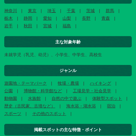
神奈川
東京
埼玉
千葉
茨城
群馬
栃木
静岡
愛知
山梨
長野
青森
岩手
秋田
宮城
福島
主な対象年齢
未就学児（乳児、幼児）、小学生、中学生、高校生
ジャンル
遊園地・テーマパーク
牧場・農場
ハイキング
公園
博物館・科学館など
工場見学・社会見学
動物園
水族館
自然の中で遊ぶ
体験型スポット
歴史（古民家、古墳など）
海水浴・湖水浴
宿泊
スポーツ
その他のスポット
掲載スポットの主な特徴・ポイント