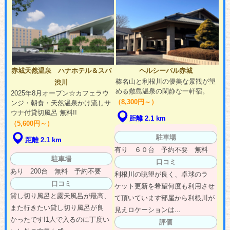
赤城天然温泉 ハナホテル＆スパ
ヘルシーパル赤城
榛名山と利根川の優美な景観が望
渋川
める敷島温泉の閑静な一軒宿。
2025年8月オープン☆カフェラウ
（8,300円～）
ンジ・朝食・天然温泉かけ流しサ
ウナ付貸切風呂 無料!!
距離 2.1 km
（5,600円～）
駐車場
距離 2.1 km
有り ６０台 予約不要 無料
駐車場
口コミ
あり 200台 無料 予約不要
利根川の眺望が良く、卓球のラ
口コミ
ケット更新を希望何度も利用させ
貸し切り風呂と露天風呂が最高、
て頂いています部屋から利根川が
また行きたい貸し切り風呂が良
見えロケーションは...
かったです!1人で入るのに丁度い
評価