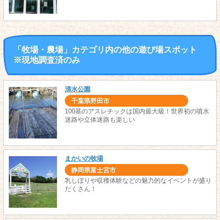
「牧場・農場」カテゴリ内の他の遊び場スポット
※現地調査済のみ
清水公園
千葉県野田市
100基のアスレチックは国内最大級！世界初の噴水
迷路や立体迷路も楽しい
まかいの牧場
静岡県富士宮市
乳しぼりや収穫体験などの魅力的なイベントが盛り
だくさん！