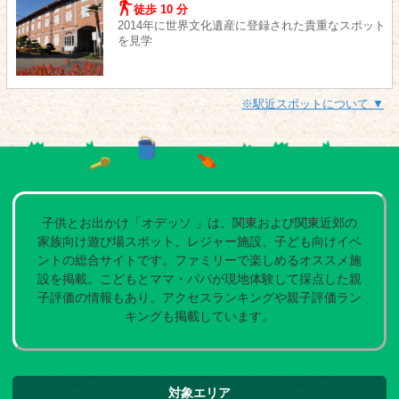
徒歩 10 分
2014年に世界文化遺産に登録された貴重なスポット
を見学
※駅近スポットについて ▼
子供とお出かけ「オデッソ 」は、関東および関東近郊の
家族向け遊び場スポット、レジャー施設、子ども向けイベ
ントの総合サイトです。ファミリーで楽しめるオススメ施
設を掲載。こどもとママ・パパが現地体験して採点した親
子評価の情報もあり。アクセスランキングや親子評価ラン
キングも掲載しています。
対象エリア