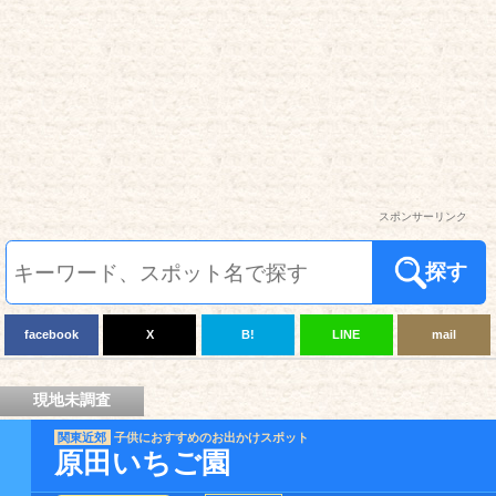
スポンサーリンク
探す
facebook
X
B!
LINE
mail
現地未調査
関東近郊
子供におすすめのお出かけスポット
原田いちご園