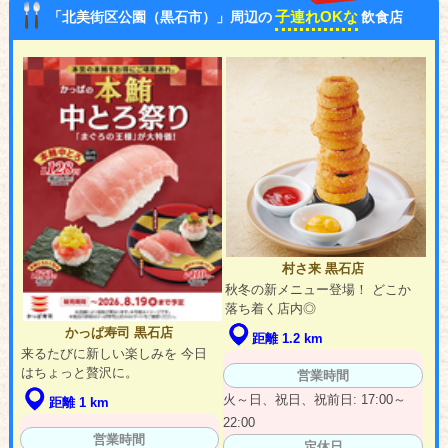
子連れOKな
「北美街区公園（黒石市）」周辺の
飲食店
村さ来 黒石店
秋冬の新メニュー登場！ どこか
落ち着く店内◎
かっぱ寿司 黒石店
距離 1.2 km
来るたびに新しい楽しみを 今日
はちょっと贅沢に。
営業時間
火～日、祝日、祝前日: 17:00～
距離 1 km
22:00
営業時間
定休日