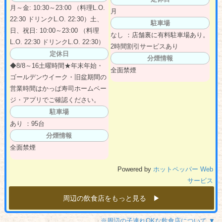
月～金: 10:30～23:00 （料理L.O.
月
22:30 ドリンクL.O. 22:30）土、
駐車場
日、祝日: 10:00～23:00 （料理
なし ：店舗裏に有料駐車場あり。
L.O. 22:30 ドリンクL.O. 22:30）
2時間割引サービスあり
定休日
分煙情報
◆8/8～16土曜時間★年末年始・
全面禁煙
ゴールデンウイーク・旧盆期間の
営業時間はかっぱ寿司ホームペー
ジ・アプリでご確認ください。
駐車場
あり ：95台
分煙情報
全面禁煙
Powered by
ホットペッパー Web
サービス
周辺の飲食店をもっと見る ▶︎
※周辺の子連れOKな飲食店について ▼