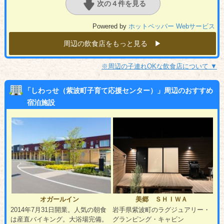
次の４件を見る
Powered by
ホットペッパー Webサービス
周辺の飲食店をもっと見る ▶︎
※周辺の子連れOKな飲食店について ▼
「しわっせ（紫波町子育て応援センター）」周辺のおすすめ
宿泊施設
オガールイン
美郷 ＳＨＩＷＡ
2014年7月31日開業。人気の朝食
岩手県紫波町のラグジュアリー・
は産直バイキング。大浴場完備。
グランピング・キャビン