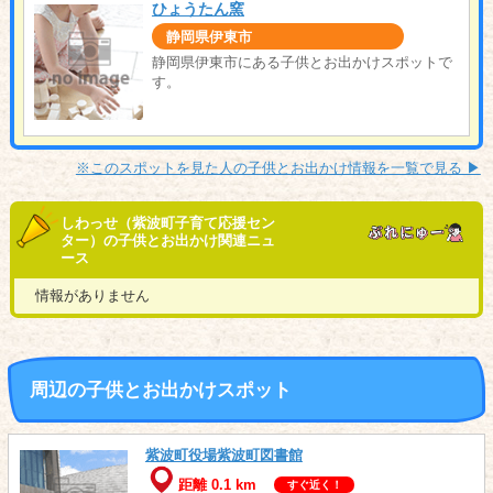
ひょうたん窯
静岡県伊東市
静岡県伊東市にある子供とお出かけスポットで
す。
※このスポットを見た人の子供とお出かけ情報を一覧で見る ▶︎
しわっせ（紫波町子育て応援セン
ター）の子供とお出かけ関連ニュ
ース
情報がありません
周辺の子供とお出かけスポット
紫波町役場紫波町図書館
距離 0.1 km
すぐ近く！