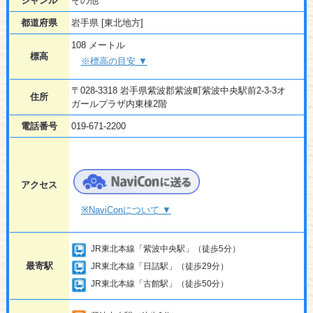
ジャンル
その他
都道府県
岩手県 [東北地方]
108 メートル
標高
※標高の目安 ▼
〒028-3318 岩手県紫波郡紫波町紫波中央駅前2-3-3オ
住所
ガールプラザ内東棟2階
電話番号
019-671-2200
アクセス
※NaviConについて ▼
JR東北本線「紫波中央駅」（徒歩5分）
最寄駅
JR東北本線「日詰駅」（徒歩29分）
JR東北本線「古館駅」（徒歩50分）