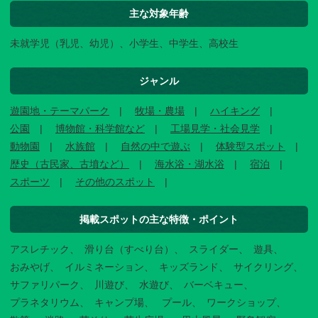
主な対象年齢
未就学児（乳児、幼児）、小学生、中学生、高校生
ジャンル
遊園地・テーマパーク
牧場・農場
ハイキング
公園
博物館・科学館など
工場見学・社会見学
動物園
水族館
自然の中で遊ぶ
体験型スポット
歴史（古民家、古墳など）
海水浴・湖水浴
宿泊
スポーツ
その他のスポット
掲載スポットの主な特徴・ポイント
アスレチック
滑り台（すべり台）
スライダー
遊具
おみやげ
イルミネーション
キッズランド
サイクリング
サファリパーク
川遊び
水遊び
バーベキュー
プラネタリウム
キャンプ場
プール
ワークショップ