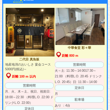
中華食堂 彩々華
距離 800 m
二代目 真魚板
地産地消のおいしさ 宴会コース
営業時間
5000円(税込)～
火～土: 11:30～14:0017:30～
21:00 （料理L.O. 20:45 ドリンク
距離 100 m 以内
L.O. 20:45）日: 11:30～14:00
営業時間
定休日
月、火、木～土、祝日、祝前日:
月
18:00～22:30 （料理L.O. 22:00 ド
駐車場
リンクL.O. 22:00）
あり ：4台
定休日