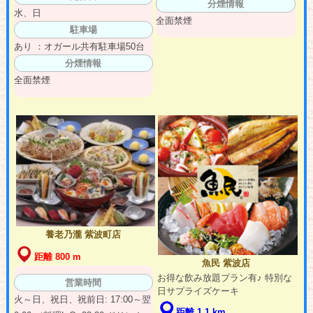
分煙情報
水、日
全面禁煙
駐車場
あり ：オガール共有駐車場50台
分煙情報
全面禁煙
養老乃瀧 紫波町店
距離 800 m
魚民 紫波店
お得な飲み放題プラン有♪ 特別な
営業時間
日サプライズケーキ
火～日、祝日、祝前日: 17:00～翌
距離 1.1 km