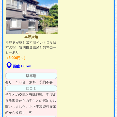
本野旅館
※歴史が醸し出す昭和レトロな日
本の宿 貸切檜葉風呂と無料コー
ヒーあり
（5,000円～）
距離 1.6 km
駐車場
有り １０台 無料 予約不要
口コミ
学生との交流と野球観戦、学び多
き旅海外からの学生との宿泊をお
願いしました。北上平和資料展示
館から投宿し、翌...