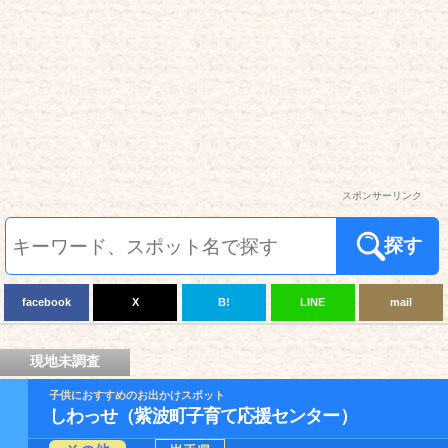
スポンサーリンク
探す
facebook
X
B!
LINE
mail
現地未調査
子供におすすめのお出かけスポット
しわっせ（紫波町子育て応援センター）