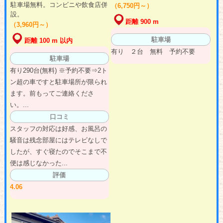
駐車場無料。コンビニや飲食店併
（6,750円～）
設。
距離 900 m
（3,960円～）
駐車場
距離 100 m 以内
有り ２台 無料 予約不要
駐車場
有り290台(無料) ※予約不要⇒2ト
ン超の車ですと駐車場所が限られ
ます。前もってご連絡くださ
い。...
口コミ
スタッフの対応は好感、お風呂の
騒音は残念部屋にはテレビなしで
したが、すぐ寝たのでそこまで不
便は感じなかった...
評価
4.06