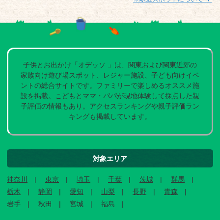
子供とお出かけ「オデッソ 」は、関東および関東近郊の
家族向け遊び場スポット、レジャー施設、子ども向けイベ
ントの総合サイトです。ファミリーで楽しめるオススメ施
設を掲載。こどもとママ・パパが現地体験して採点した親
子評価の情報もあり。アクセスランキングや親子評価ラン
キングも掲載しています。
対象エリア
神奈川
東京
埼玉
千葉
茨城
群馬
栃木
静岡
愛知
山梨
長野
青森
岩手
秋田
宮城
福島