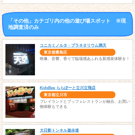
「その他」カテゴリ内の他の遊び場スポット ※現
地調査済のみ
コニカミノルタ・プラネタリウム満天
東京都豊島区
映像、音響、香りで臨場感あふれる新感覚体験を！
KidsBee ららぽーと立川立飛店
東京都立川市
プレイランドとブッフェレストランが融合。お買い
物体験もできる
大日影トンネル遊歩道