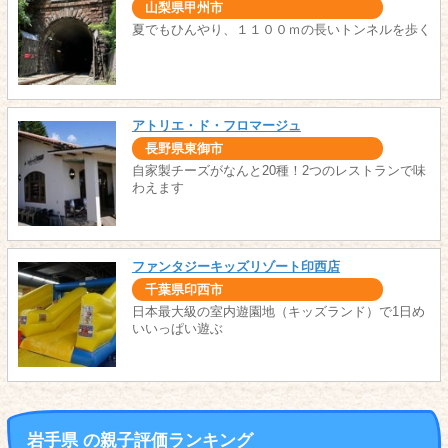
山梨県甲州市
夏でもひんやり、１１００ｍの長いトンネルを歩く
アトリエ・ド・フロマージュ
長野県東御市
自家製チーズがなんと20種！2つのレストランで味
わえます
ファンタジーキッズリゾート印西店
千葉県印西市
日本最大級の室内遊園地（キッズランド）で1日め
いいっぱい遊ぶ
岩手県 の親子評価ランキング