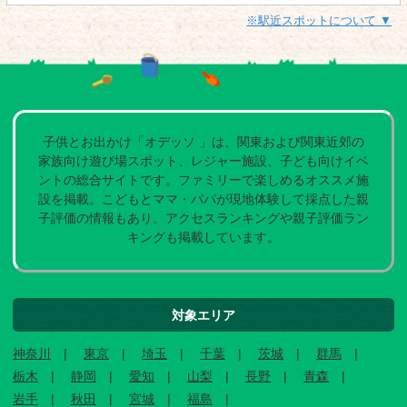
※駅近スポットについて ▼
子供とお出かけ「オデッソ 」は、関東および関東近郊の
家族向け遊び場スポット、レジャー施設、子ども向けイベ
ントの総合サイトです。ファミリーで楽しめるオススメ施
設を掲載。こどもとママ・パパが現地体験して採点した親
子評価の情報もあり。アクセスランキングや親子評価ラン
キングも掲載しています。
対象エリア
神奈川
東京
埼玉
千葉
茨城
群馬
栃木
静岡
愛知
山梨
長野
青森
岩手
秋田
宮城
福島