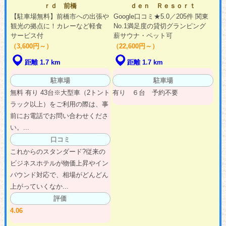
ｒｄ 前橋
ｄｅｎ Ｒｅｓｏｒｔ
【駐車場無料】前橋市への出張や
Google口コミ★5.0／205件 関東
観光の拠点に！カレーなど軽食
No.1満足度の貸切グランピング
サービス付
薪サウナ・ペット可
（3,600円～）
（22,600円～）
距離 1.7 km
距離 1.7 km
駐車場
駐車場
無料 有り 43台※大型車（2トント
有り ６台 予約不要
ラック以上）をご利用の際は、事
前にお電話でお問い合わせくださ
い。...
口コミ
これからのスタンダード?従来の
ビジネスホテルが物価上昇やイン
バウンド対応で、相場がどんどん
上がっていくなか...
評価
4.06