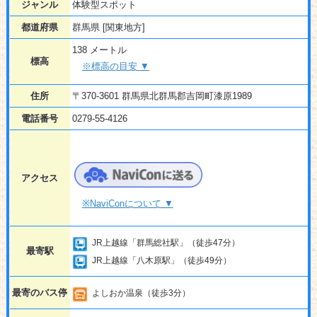
ジャンル
体験型スポット
都道府県
群馬県 [関東地方]
138 メートル
標高
※標高の目安 ▼
住所
〒370-3601 群馬県北群馬郡吉岡町漆原1989
電話番号
0279-55-4126
アクセス
※NaviConについて ▼
JR上越線「群馬総社駅」（徒歩47分）
最寄駅
JR上越線「八木原駅」（徒歩49分）
最寄のバス停
よしおか温泉（徒歩3分）