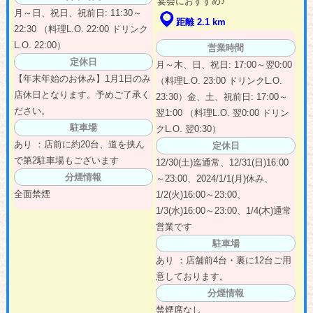
宴会におすすめ♪
月～日、祝日、祝前日: 11:30～
距離 2.1 km
22:30 （料理L.O. 22:00 ドリンク
L.O. 22:00）
営業時間
定休日
月～木、日、祝日: 17:00～翌0:00
【年末年始のお休み】1月1日のみ
（料理L.O. 23:00 ドリンクL.O.
店休日となります。予めご了承く
23:30）金、土、祝前日: 17:00～
ださい。
翌1:00 （料理L.O. 翌0:00 ドリン
駐車場
クL.O. 翌0:30）
あり ：店前に約20台、道を挟ん
定休日
で第2駐車場もございます
12/30(土)迄通常、12/31(日)16:00
分煙情報
～23:00、2024/1/1(月)休み、
全面禁煙
1/2(火)16:00～23:00、
1/3(水)16:00～23:00、1/4(木)通常
営業です
駐車場
あり ：店舗前4台・裏に12台ご用
意しております。
分煙情報
禁煙席なし