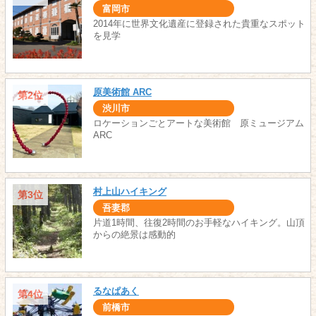
富岡市
2014年に世界文化遺産に登録された貴重なスポット
を見学
原美術館 ARC
第2位
渋川市
ロケーションごとアートな美術館 原ミュージアム
ARC
村上山ハイキング
第3位
吾妻郡
片道1時間、往復2時間のお手軽なハイキング。山頂
からの絶景は感動的
るなぱあく
第4位
前橋市