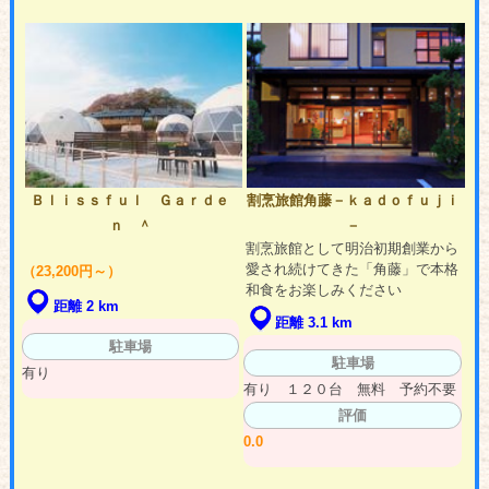
Ｂｌｉｓｓｆｕｌ Ｇａｒｄｅ
割烹旅館角藤－ｋａｄｏｆｕｊｉ
ｎ ＾
－
割烹旅館として明治初期創業から
愛され続けてきた「角藤」で本格
（23,200円～）
和食をお楽しみください
距離 2 km
距離 3.1 km
駐車場
駐車場
有り
有り １２０台 無料 予約不要
評価
0.0