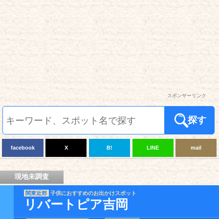
スポンサーリンク
探す
facebook
X
B!
LINE
mail
現地未調査
関東近郊
子供におすすめのお出かけスポット
リバートピア吉岡