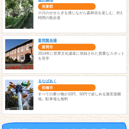
吾妻郡
小川のせせらぎを感じながら森林浴を楽しむ、約1
時間の散歩道
富岡製糸場
富岡市
2014年に世界文化遺産に登録された貴重なスポット
を見学
るなぱあく
前橋市
すべての乗り物が10円、50円で楽しめる激安遊園
地。駐車場も無料