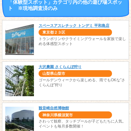
「体験型スポット」カテゴリ内の他の遊び場スポッ
ト ※現地調査済のみ
スペースアスレチック トンデミ 平和島店
東京都２３区
トランポリンやクライミングウォールを家族で楽し
める体感型スポット
大沢農園 さくらんぼ狩り
山梨県山梨市
ゴールデンウィークから楽しめる、雨でもOKな”さ
くらんぼ”狩り
観音崎自然博物館
神奈川県横須賀市
さわって観察、タッチプールが子どもたちに人気。
イベントも毎月多数開催！