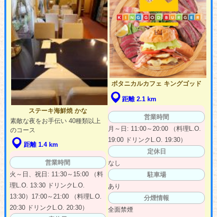
ボタニカルカフェ キングゴッド
距離 2.1 km
ステーキ海鮮焼 かな
営業時間
素敵な夜をお手伝い 40種類以上
月～日: 11:00～20:00 （料理L.O.
のコース
19:00 ドリンクL.O. 19:30）
距離 1.4 km
定休日
営業時間
なし
火～日、祝日: 11:30～15:00 （料
駐車場
理L.O. 13:30 ドリンクL.O.
あり
13:30）17:00～21:00 （料理L.O.
分煙情報
20:30 ドリンクL.O. 20:30）
全面禁煙