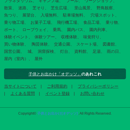
プラネタリウム
キャンプ場
プール
ワークショップ
散策
迷路
芝そり
芝生広場
里山風景
野鳥観察
魚つり
展望台
入場無料
駐車場無料
穴場スポット
乗り物工場
お菓子工場
飛行機工場
食品工場
乗り物
ボート
ロープウェイ
乗馬
園内バス
園内列車
体験イベント
体験ツアー
収穫体験
味覚狩り
買い物体験
陶芸体験
交通公園
スケート場
図書館
国営公園
城
洞窟探検
灯台
資料館
足湯
雨の日
屋内（室内）
屋外
子供とお出かけ「オデッソ」
のあれこれ
当サイトについて
ご利用規約
プライバシーポリシー
よくある質問
イベント登録
お問い合わせ
Copyright©
子供とお出かけ[オデッソ]
. All Rights Reserved.