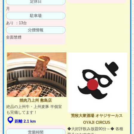
定休日
月
駐車場
あり ：13台
分煙情報
全面禁煙
焼肉乃上州 敷島店
絶品の上州牛・上州麦豚 半個室
も完備してます！
荒牧大衆酒場 オヤジサーカス
距離 2.1 km
OYAJI CIRCUS
◆大好評飲み放題90分～◆ 各種
営業時間