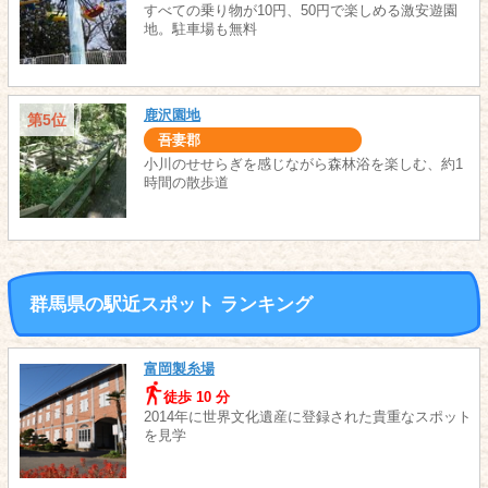
すべての乗り物が10円、50円で楽しめる激安遊園
地。駐車場も無料
鹿沢園地
第5位
吾妻郡
小川のせせらぎを感じながら森林浴を楽しむ、約1
時間の散歩道
群馬県の駅近スポット ランキング
富岡製糸場
徒歩 10 分
2014年に世界文化遺産に登録された貴重なスポット
を見学