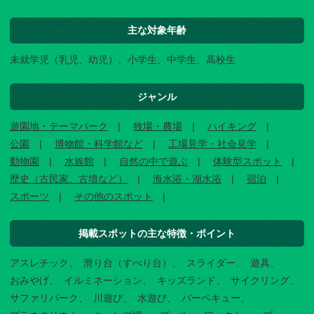
主な対象年齢
未就学児（乳児、幼児）、小学生、中学生、高校生
ジャンル
遊園地・テーマパーク
牧場・農場
ハイキング
公園
博物館・科学館など
工場見学・社会見学
動物園
水族館
自然の中で遊ぶ
体験型スポット
歴史（古民家、古墳など）
海水浴・湖水浴
宿泊
スポーツ
その他のスポット
掲載スポットの主な特徴・ポイント
アスレチック
滑り台（すべり台）
スライダー
遊具
おみやげ
イルミネーション
キッズランド
サイクリング
サファリパーク
川遊び
水遊び
バーベキュー