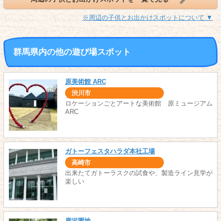
※周辺の子供とお出かけスポットについて ▼
群馬県内の他の遊び場スポット
原美術館 ARC
渋川市
ロケーションごとアートな美術館 原ミュージアム
ARC
ガトーフェスタハラダ本社工場
高崎市
出来たてガトーラスクの試食や、製造ライン見学が
楽しい
鹿沢園地