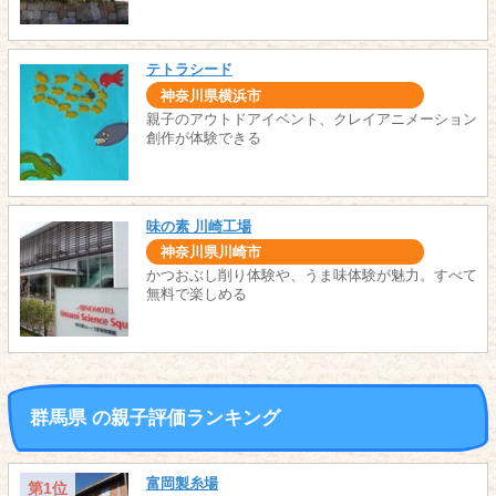
テトラシード
神奈川県横浜市
親子のアウトドアイベント、クレイアニメーション
創作が体験できる
味の素 川崎工場
神奈川県川崎市
かつおぶし削り体験や、うま味体験が魅力。すべて
無料で楽しめる
群馬県 の親子評価ランキング
富岡製糸場
第1位