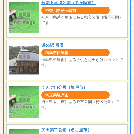
萩園下河原公園（茅ヶ崎市）
神奈川県茅ヶ崎市
神奈川県茅ヶ崎市にある都市公園（街区公園）
です。
道の駅 川俣
福島県伊達郡
福島県伊達郡にある子供とお出かけスポットで
す。
てんぐ山公園（坂戸市）
埼玉県坂戸市
埼玉県坂戸市にある都市公園（街区公園）で
す。
矢田第二公園（名古屋市）