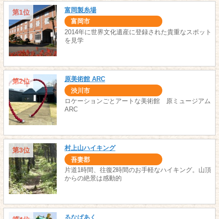
富岡製糸場
第1位
富岡市
2014年に世界文化遺産に登録された貴重なスポット
を見学
原美術館 ARC
第2位
渋川市
ロケーションごとアートな美術館 原ミュージアム
ARC
村上山ハイキング
第3位
吾妻郡
片道1時間、往復2時間のお手軽なハイキング。山頂
からの絶景は感動的
るなぱあく