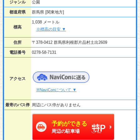
ジャンル
公園
都道府県
群馬県 [関東地方]
1,038 メートル
標高
※標高の目安 ▼
住所
〒378-0412 群馬県利根郡片品村土出2609
電話番号
0278-58-7131
アクセス
※NaviConについて ▼
最寄のバス停
周辺にバス停がありません
予約ができる
周辺の駐車場