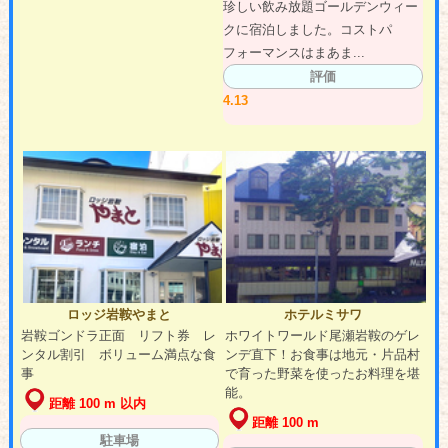
珍しい飲み放題ゴールデンウィー
クに宿泊しました。コストパ
フォーマンスはまあま...
評価
4.13
ロッジ岩鞍やまと
ホテルミサワ
岩鞍ゴンドラ正面 リフト券 レ
ホワイトワールド尾瀬岩鞍のゲレ
ンタル割引 ボリューム満点な食
ンデ直下！お食事は地元・片品村
事
で育った野菜を使ったお料理を堪
能。
距離 100 m 以内
距離 100 m
駐車場