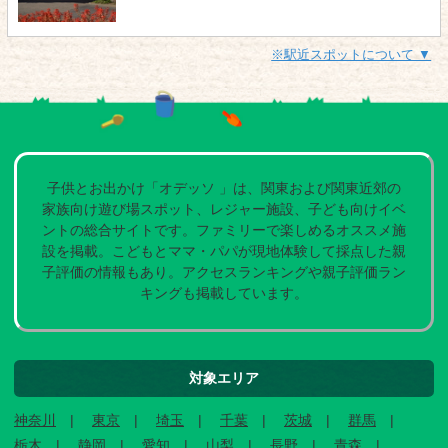
※駅近スポットについて ▼
子供とお出かけ「オデッソ 」は、関東および関東近郊の
家族向け遊び場スポット、レジャー施設、子ども向けイベ
ントの総合サイトです。ファミリーで楽しめるオススメ施
設を掲載。こどもとママ・パパが現地体験して採点した親
子評価の情報もあり。アクセスランキングや親子評価ラン
キングも掲載しています。
対象エリア
神奈川
東京
埼玉
千葉
茨城
群馬
栃木
静岡
愛知
山梨
長野
青森