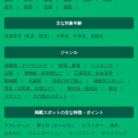
岩手
秋田
宮城
福島
主な対象年齢
未就学児（乳児、幼児）、小学生、中学生、高校生
ジャンル
遊園地・テーマパーク
牧場・農場
ハイキング
公園
博物館・科学館など
工場見学・社会見学
動物園
水族館
自然の中で遊ぶ
体験型スポット
歴史（古民家、古墳など）
海水浴・湖水浴
宿泊
スポーツ
その他のスポット
掲載スポットの主な特徴・ポイント
アスレチック
滑り台（すべり台）
スライダー
遊具
おみやげ
イルミネーション
キッズランド
サイクリング