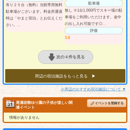
駐車場
有り２５台（無料）当館専用無料
無し ※1台1,000円でスキー場の駐
駐車場がございます。料金所通過
車場をご利用いただけます。途中
時は「やまと宿泊」とお伝えくだ
の出し入れ可能です◎...
さい。...
評価
3.8
次の４件を見る
周辺の宿泊施設をもっと見る ▶︎
※周辺のおすすめ宿泊施設について ▼
尾瀬岩鞍ゆり園の子供が楽しい関
イベントを登録する
連イベント
情報がありません