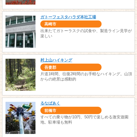
ガトーフェスタハラダ本社工場
高崎市
出来たてガトーラスクの試食や、製造ライン見学が
楽しい
村上山ハイキング
吾妻郡
片道1時間、往復2時間のお手軽なハイキング。山頂
からの絶景は感動的
るなぱあく
前橋市
すべての乗り物が10円、50円で楽しめる激安遊園
地。駐車場も無料