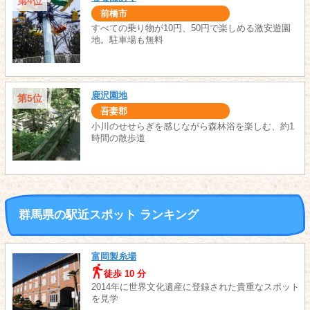
第4位
前橋市
すべての乗り物が10円、50円で楽しめる激安遊園
地。駐車場も無料
鹿沢園地
第5位
吾妻郡
小川のせせらぎを感じながら森林浴を楽しむ、約1
時間の散歩道
群馬県の駅近スポット ランキング
富岡製糸場
徒歩 10 分
2014年に世界文化遺産に登録された貴重なスポット
を見学