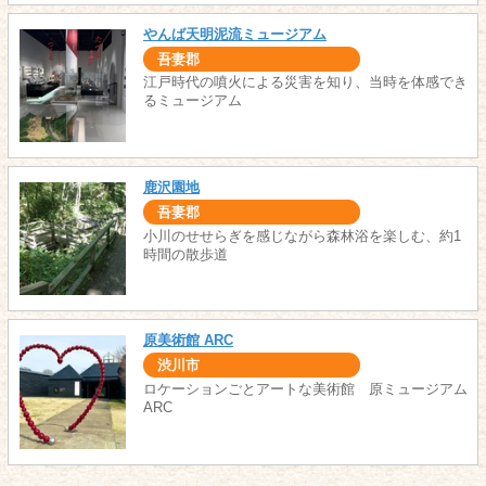
やんば天明泥流ミュージアム
吾妻郡
江戸時代の噴火による災害を知り、当時を体感でき
るミュージアム
鹿沢園地
吾妻郡
小川のせせらぎを感じながら森林浴を楽しむ、約1
時間の散歩道
原美術館 ARC
渋川市
ロケーションごとアートな美術館 原ミュージアム
ARC