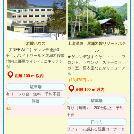
岩鞍ハウス
土出温泉 尾瀬岩鞍リゾートホテ
【FREEWi-Fi】ゲレンデ徒歩0
ル
分！ホワイトワールド尾瀬岩鞍敷
★ゲレンデはすぐそこ・・・ フ
地内全部屋ツイン×ミニキッチン
ロント、ラウンジ、スキーロッ
付
カー室、更衣室などがリニューア
ル！
距離 100 m 以内
（13,470円～）
駐車場
距離 100 m 以内
有り ５０台 無料 予約不要
駐車場
評価
有り（無料） 200台以上 予約
4.0
不要
口コミ
リフォーム感ある読書コーナーと