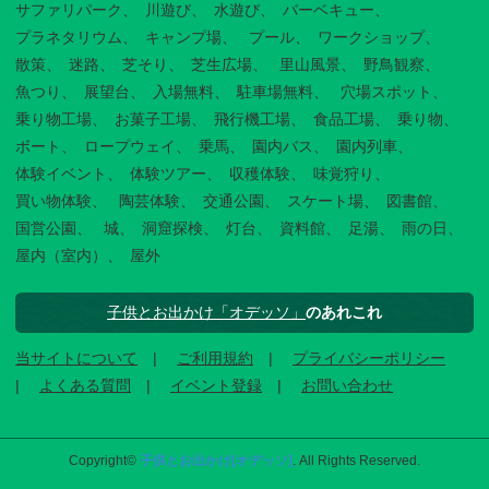
サファリパーク
川遊び
水遊び
バーベキュー
プラネタリウム
キャンプ場
プール
ワークショップ
散策
迷路
芝そり
芝生広場
里山風景
野鳥観察
魚つり
展望台
入場無料
駐車場無料
穴場スポット
乗り物工場
お菓子工場
飛行機工場
食品工場
乗り物
ボート
ロープウェイ
乗馬
園内バス
園内列車
体験イベント
体験ツアー
収穫体験
味覚狩り
買い物体験
陶芸体験
交通公園
スケート場
図書館
国営公園
城
洞窟探検
灯台
資料館
足湯
雨の日
屋内（室内）
屋外
子供とお出かけ「オデッソ」
のあれこれ
当サイトについて
ご利用規約
プライバシーポリシー
よくある質問
イベント登録
お問い合わせ
Copyright©
子供とお出かけ[オデッソ]
. All Rights Reserved.