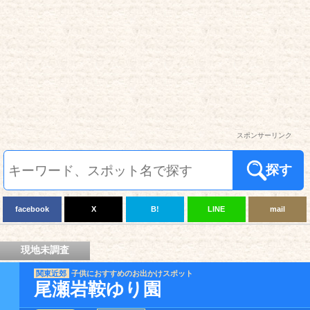
スポンサーリンク
探す
facebook
X
B!
LINE
mail
現地未調査
関東近郊
子供におすすめのお出かけスポット
尾瀬岩鞍ゆり園