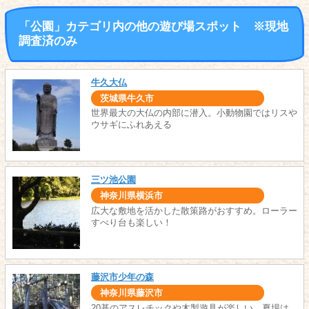
「公園」カテゴリ内の他の遊び場スポット ※現地
調査済のみ
牛久大仏
茨城県牛久市
世界最大の大仏の内部に潜入。小動物園ではリスや
ウサギにふれあえる
三ツ池公園
神奈川県横浜市
広大な敷地を活かした散策路がおすすめ。ローラー
すべり台も楽しい！
藤沢市少年の森
神奈川県藤沢市
20基のアスレチックや木製遊具が楽しい。夏場は