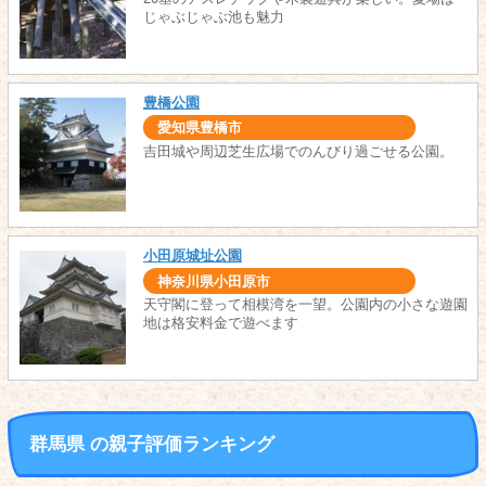
じゃぶじゃぶ池も魅力
豊橋公園
愛知県豊橋市
吉田城や周辺芝生広場でのんびり過ごせる公園。
小田原城址公園
神奈川県小田原市
天守閣に登って相模湾を一望。公園内の小さな遊園
地は格安料金で遊べます
群馬県 の親子評価ランキング