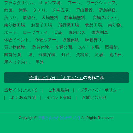
プラネタリウム
キャンプ場
プール
ワークショップ
散策
迷路
芝そり
芝生広場
里山風景
野鳥観察
魚つり
展望台
入場無料
駐車場無料
穴場スポット
乗り物工場
お菓子工場
飛行機工場
食品工場
乗り物
ボート
ロープウェイ
乗馬
園内バス
園内列車
体験イベント
体験ツアー
収穫体験
味覚狩り
買い物体験
陶芸体験
交通公園
スケート場
図書館
国営公園
城
洞窟探検
灯台
資料館
足湯
雨の日
屋内（室内）
屋外
子供とお出かけ「オデッソ」
のあれこれ
当サイトについて
ご利用規約
プライバシーポリシー
よくある質問
イベント登録
お問い合わせ
Copyright©
子供とお出かけ[オデッソ]
. All Rights Reserved.