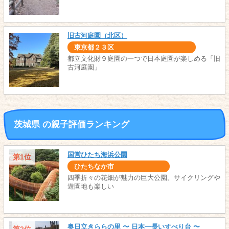
旧古河庭園（北区）
東京都２３区
都立文化財９庭園の一つで日本庭園が楽しめる「旧
古河庭園」
茨城県 の親子評価ランキング
国営ひたち海浜公園
第1位
ひたちなか市
四季折々の花畑が魅力の巨大公園。サイクリングや
遊園地も楽しい
奥日立きららの里 〜 日本一長いすべり台 〜