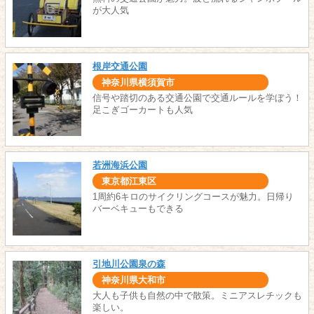
が大人気
根岸交通公園
神奈川県横須賀市
信号や踏切のある交通公園で交通ルールを学ぼう！
足こぎゴーカートも人気
若洲海浜公園
東京都江東区
1周約6キロのサイクリングコースが魅力。日帰り
バーベキューもできる
引地川公園泉の森
神奈川県大和市
大人も子供も自然の中で散策。ミニアスレチックも
楽しい。