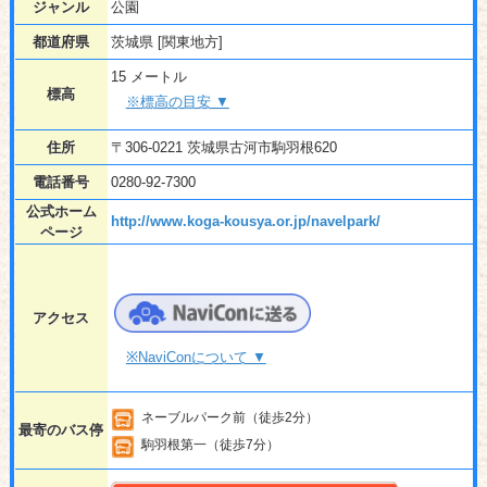
ジャンル
公園
都道府県
茨城県 [関東地方]
15 メートル
標高
※標高の目安 ▼
住所
〒306-0221 茨城県古河市駒羽根620
電話番号
0280-92-7300
公式ホーム
http://www.koga-kousya.or.jp/navelpark/
ページ
アクセス
※NaviConについて ▼
ネーブルパーク前（徒歩2分）
最寄のバス停
駒羽根第一（徒歩7分）