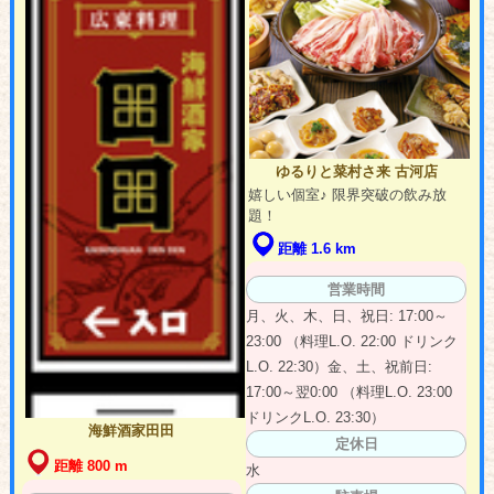
ゆるりと菜村さ来 古河店
嬉しい個室♪ 限界突破の飲み放
題！
距離 1.6 km
営業時間
月、火、木、日、祝日: 17:00～
23:00 （料理L.O. 22:00 ドリンク
L.O. 22:30）金、土、祝前日:
17:00～翌0:00 （料理L.O. 23:00
ドリンクL.O. 23:30）
海鮮酒家田田
定休日
距離 800 m
水