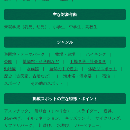
主な対象年齢
未就学児（乳児、幼児）、小学生、中学生、高校生
ジャンル
遊園地・テーマパーク
牧場・農場
ハイキング
公園
博物館・科学館など
工場見学・社会見学
動物園
水族館
自然の中で遊ぶ
体験型スポット
歴史（古民家、古墳など）
海水浴・湖水浴
宿泊
スポーツ
その他のスポット
掲載スポットの主な特徴・ポイント
アスレチック
滑り台（すべり台）
スライダー
遊具
おみやげ
イルミネーション
キッズランド
サイクリング
サファリパーク
川遊び
水遊び
バーベキュー