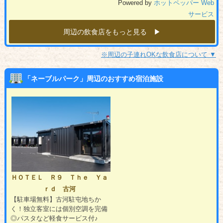
Powered by
ホットペッパー Web
サービス
周辺の飲食店をもっと見る ▶︎
※周辺の子連れOKな飲食店について ▼
「ネーブルパーク」周辺のおすすめ宿泊施設
ＨＯＴＥＬ Ｒ９ Ｔｈｅ Ｙａ
ｒｄ 古河
【駐車場無料】古河駐屯地ちか
く！独立客室には個別空調を完備
◎パスタなど軽食サービス付♪