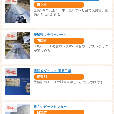
第2位
日立市
全長1キロ以上！日本一長いすべり台で大興奮。動
物ともふれあえる
茨城県フラワーパーク
第3位
石岡市
800メートルの超ロングすべり台や、アスレチック
が楽しめる
雪印メグミルク 阿見工場
第4位
稲敷郡
数種類のチーズの試食が楽しい。おみやげ付き
日立シビックセンター
第5位
日立市