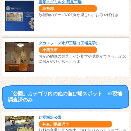
雪印メグミルク 阿見工場
稲敷郡
数種類のチーズの試食が楽しい。おみやげ付き
タカノフーズ水戸工場（工場見学）
小美玉市
おかめ納豆の製造ライン見学や試食ができる。記念
におみやげがもらえるよ
「公園」カテゴリ内の他の遊び場スポット ※現地
調査済のみ
辻堂海浜公園
神奈川県藤沢市
無料の交通公園が魅力。波と流れるジャンボプール