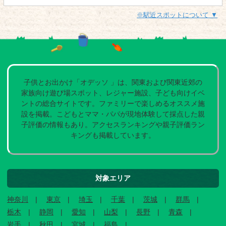
※駅近スポットについて ▼
子供とお出かけ「オデッソ 」は、関東および関東近郊の
家族向け遊び場スポット、レジャー施設、子ども向けイベ
ントの総合サイトです。ファミリーで楽しめるオススメ施
設を掲載。こどもとママ・パパが現地体験して採点した親
子評価の情報もあり。アクセスランキングや親子評価ラン
キングも掲載しています。
対象エリア
神奈川
東京
埼玉
千葉
茨城
群馬
栃木
静岡
愛知
山梨
長野
青森
岩手
秋田
宮城
福島