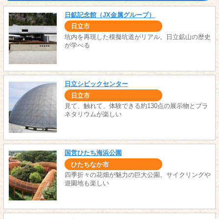
日鉱記念館（JX金属グループ）
日立市
坑内を再現した模擬坑道がリアル。日立鉱山の歴史
が学べる
日立シビックセンター
日立市
見て、触れて、体験できる約130点の展示物とプラ
ネタリウムが楽しい
国営ひたち海浜公園
ひたちなか市
四季折々の花畑が魅力の巨大公園。サイクリングや
遊園地も楽しい