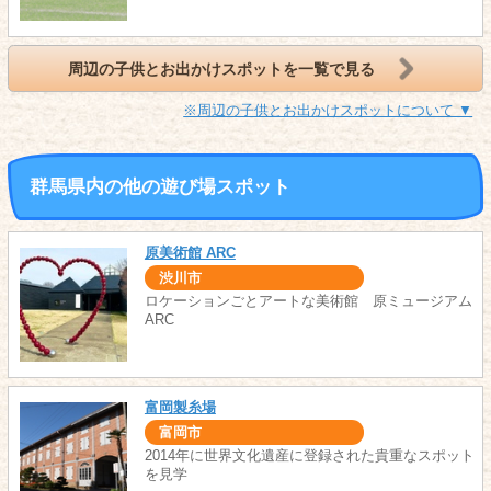
周辺の子供とお出かけスポットを一覧で見る
※周辺の子供とお出かけスポットについて ▼
群馬県内の他の遊び場スポット
原美術館 ARC
渋川市
ロケーションごとアートな美術館 原ミュージアム
ARC
富岡製糸場
富岡市
2014年に世界文化遺産に登録された貴重なスポット
を見学