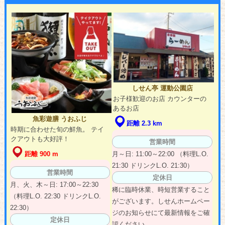
しせん亭 運動公園店
お子様歓迎のお店 カウンターの
あるお店
魚彩遊膳 うおふじ
距離 2.3 km
時期に合わせた旬の鮮魚。 テイ
クアウトも大好評！
営業時間
距離 900 m
月～日: 11:00～22:00 （料理L.O.
21:30 ドリンクL.O. 21:30）
営業時間
定休日
月、火、木～日: 17:00～22:30
稀に臨時休業、時短営業すること
（料理L.O. 22:30 ドリンクL.O.
がございます。しせんホームペー
22:30）
ジのお知らせにて最新情報をご確
定休日
認ください。