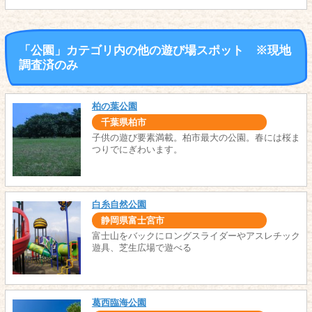
「公園」カテゴリ内の他の遊び場スポット ※現地
調査済のみ
柏の葉公園
千葉県柏市
子供の遊び要素満載。柏市最大の公園。春には桜ま
つりでにぎわいます。
白糸自然公園
静岡県富士宮市
富士山をバックにロングスライダーやアスレチック
遊具、芝生広場で遊べる
葛西臨海公園