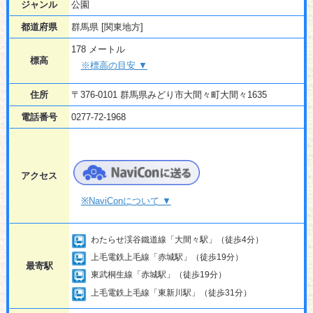
ジャンル
公園
都道府県
群馬県 [関東地方]
178 メートル
標高
※標高の目安 ▼
住所
〒376-0101 群馬県みどり市大間々町大間々1635
電話番号
0277-72-1968
アクセス
※NaviConについて ▼
わたらせ渓谷鐵道線「大間々駅」（徒歩4分）
上毛電鉄上毛線「赤城駅」（徒歩19分）
最寄駅
東武桐生線「赤城駅」（徒歩19分）
上毛電鉄上毛線「東新川駅」（徒歩31分）