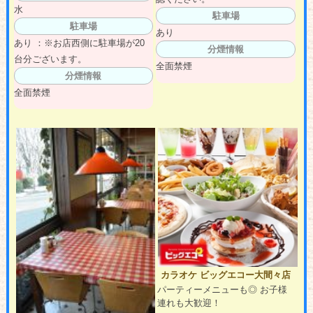
水
駐車場
駐車場
あり
あり ：※お店西側に駐車場が20
分煙情報
台分ございます。
全面禁煙
分煙情報
全面禁煙
カラオケ ビッグエコー大間々店
パーティーメニューも◎ お子様
連れも大歓迎！