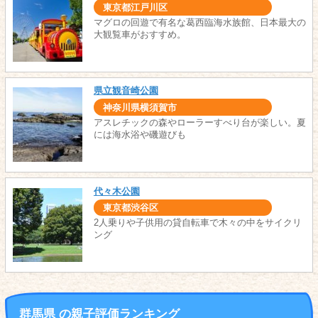
東京都江戸川区
マグロの回遊で有名な葛西臨海水族館、日本最大の
大観覧車がおすすめ。
県立観音崎公園
神奈川県横須賀市
アスレチックの森やローラーすべり台が楽しい。夏
には海水浴や磯遊びも
代々木公園
東京都渋谷区
2人乗りや子供用の貸自転車で木々の中をサイクリ
ング
群馬県 の親子評価ランキング