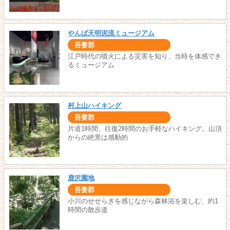
やんば天明泥流ミュージアム
吾妻郡
江戸時代の噴火による災害を知り、当時を体感でき
るミュージアム
村上山ハイキング
吾妻郡
片道1時間、往復2時間のお手軽なハイキング。山頂
からの絶景は感動的
鹿沢園地
吾妻郡
小川のせせらぎを感じながら森林浴を楽しむ、約1
時間の散歩道