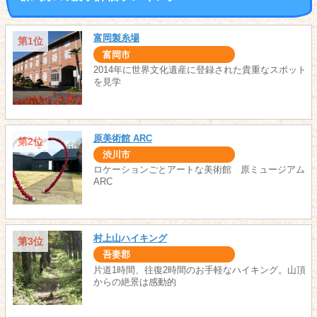
富岡製糸場
第1位
富岡市
2014年に世界文化遺産に登録された貴重なスポット
を見学
原美術館 ARC
第2位
渋川市
ロケーションごとアートな美術館 原ミュージアム
ARC
村上山ハイキング
第3位
吾妻郡
片道1時間、往復2時間のお手軽なハイキング。山頂
からの絶景は感動的