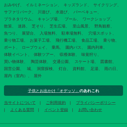
おみやげ
イルミネーション
キッズランド
サイクリング
サファリパーク
川遊び
水遊び
バーベキュー
プラネタリウム
キャンプ場
プール
ワークショップ
散策
迷路
芝そり
芝生広場
里山風景
野鳥観察
魚つり
展望台
入場無料
駐車場無料
穴場スポット
乗り物工場
お菓子工場
飛行機工場
食品工場
乗り物
ボート
ロープウェイ
乗馬
園内バス
園内列車
体験イベント
体験ツアー
収穫体験
味覚狩り
買い物体験
陶芸体験
交通公園
スケート場
図書館
国営公園
城
洞窟探検
灯台
資料館
足湯
雨の日
屋内（室内）
屋外
子供とお出かけ「オデッソ」
のあれこれ
当サイトについて
ご利用規約
プライバシーポリシー
よくある質問
イベント登録
お問い合わせ