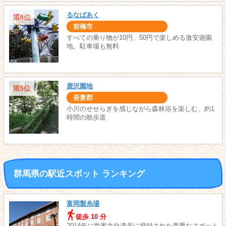
るなぱあく
第4位
前橋市
すべての乗り物が10円、50円で楽しめる激安遊園
地。駐車場も無料
鹿沢園地
第5位
吾妻郡
小川のせせらぎを感じながら森林浴を楽しむ、約1
時間の散歩道
群馬県の駅近スポット ランキング
富岡製糸場
徒歩 10 分