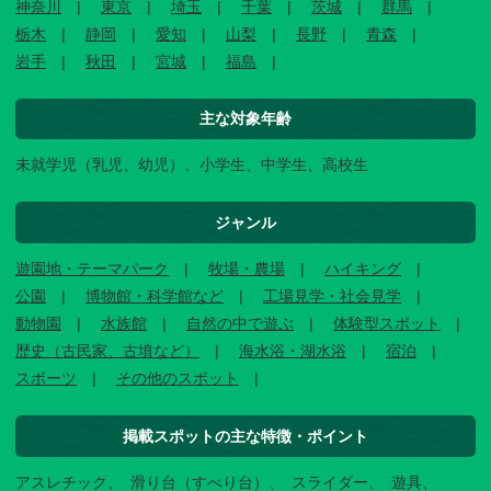
神奈川
東京
埼玉
千葉
茨城
群馬
栃木
静岡
愛知
山梨
長野
青森
岩手
秋田
宮城
福島
主な対象年齢
未就学児（乳児、幼児）、小学生、中学生、高校生
ジャンル
遊園地・テーマパーク
牧場・農場
ハイキング
公園
博物館・科学館など
工場見学・社会見学
動物園
水族館
自然の中で遊ぶ
体験型スポット
歴史（古民家、古墳など）
海水浴・湖水浴
宿泊
スポーツ
その他のスポット
掲載スポットの主な特徴・ポイント
アスレチック
滑り台（すべり台）
スライダー
遊具