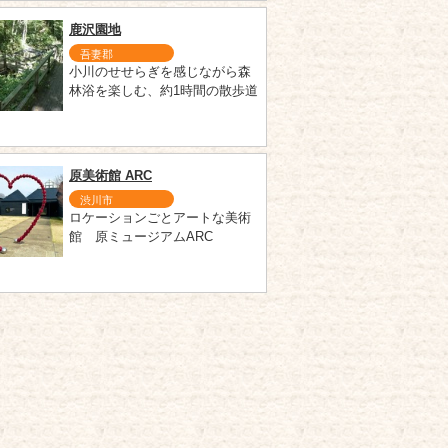
鹿沢園地
吾妻郡
小川のせせらぎを感じながら森
林浴を楽しむ、約1時間の散歩道
原美術館 ARC
渋川市
ロケーションごとアートな美術
館 原ミュージアムARC