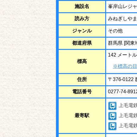
施設名
峯岸山レジ
読み方
みねぎしや
ジャンル
その他
都道府県
群馬県 [関東
142 メートル
標高
※標高の目
住所
〒376-01
電話番号
0277-74-891
上毛電
最寄駅
上毛電
上毛電