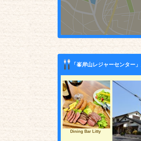
「峯岸山レジャーセンター」
Dining Bar Litty