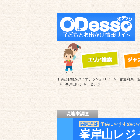
子供とお出かけ「オデッソ」
TOP
都道府県一
峯岸山レジャーセンター
現地未調査
関東近郊
子供におすすめのお
峯岸山レジ