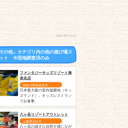
スポンサーリンク
その他」カテゴリ内の他の遊び場ス
ット ※現地調査済のみ
ファンタジーキッズリゾート海
老名店
神奈川県海老名市
日本最大級の室内遊園地（キッ
ズランド）。キッズレストラン
でお食事。
八ヶ岳リゾートアウトレット
山梨県北杜市
八ヶ岳の雄大な自然を感じなが