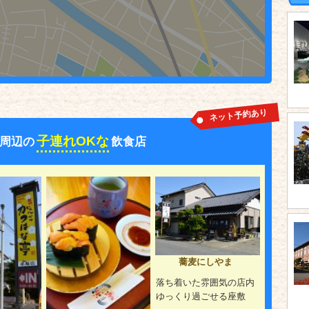
ネット予約あり
子連れOKな
周辺の
飲食店
蕎麦にしやま
落ち着いた雰囲気の店内
ゆっくり過ごせる座敷