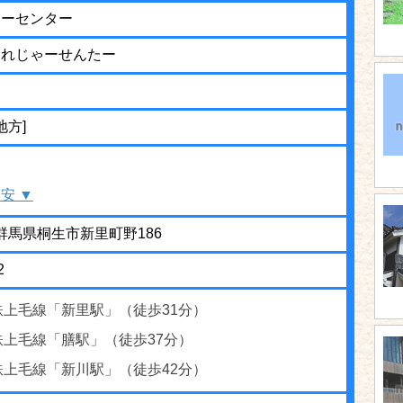
ャーセンター
まれじゃーせんたー
地方]
安 ▼
22 群馬県桐生市新里町野186
2
鉄上毛線「新里駅」（徒歩31分）
鉄上毛線「膳駅」（徒歩37分）
鉄上毛線「新川駅」（徒歩42分）