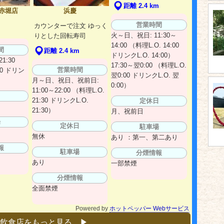
距離 2.4 km
赤堀店
浜慶
営業時間
カウンターで注文 ゆっく
m
火～日、祝日: 11:30～
りとした回転寿司
14:00 （料理L.O. 14:00
間
距離 2.4 km
ドリンクL.O. 14:00）
1:30
17:30～翌0:00 （料理L.O.
営業時間
00 ドリン
翌0:00 ドリンクL.O. 翌
月～日、祝日、祝前日:
0:00）
11:00～22:00 （料理L.O.
日
21:30 ドリンクL.O.
定休日
21:30）
月、祝前日
場
定休日
駐車場
無休
あり ：第一、第二あり
報
駐車場
分煙情報
あり
一部禁煙
分煙情報
全面禁煙
Powered by
ホットペッパー Webサービス
飲食店をもっと見る ▶︎