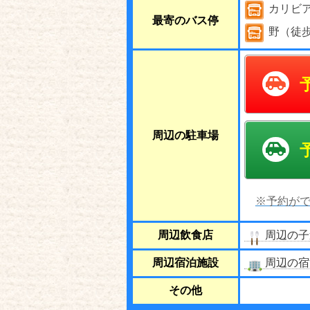
カリビ
最寄のバス停
野（徒
周辺の駐車場
※予約がで
周辺飲食店
周辺の子
周辺宿泊施設
周辺の宿
その他