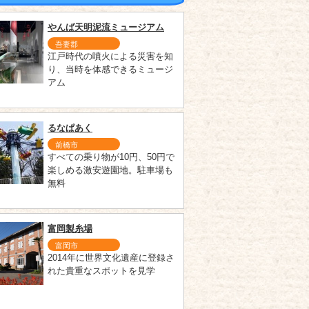
やんば天明泥流ミュージアム
吾妻郡
江戸時代の噴火による災害を知
り、当時を体感できるミュージ
アム
るなぱあく
前橋市
すべての乗り物が10円、50円で
楽しめる激安遊園地。駐車場も
無料
富岡製糸場
富岡市
2014年に世界文化遺産に登録さ
れた貴重なスポットを見学