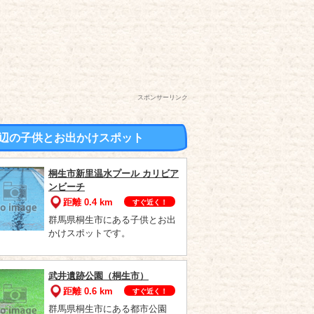
スポンサーリンク
辺の子供とお出かけスポット
桐生市新里温水プール カリビア
ンビーチ
距離 0.4 km
すぐ近く！
群馬県桐生市にある子供とお出
かけスポットです。
武井遺跡公園（桐生市）
距離 0.6 km
すぐ近く！
群馬県桐生市にある都市公園