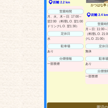
距離 2.2 km
かつはな亭 
営業時間
距離 2.4 k
月、火、木～日: 17:00～
翌2:00 （料理L.O. 翌1:00
営業時
ドリンクL.O. 翌1:30）
月～日: 11:00～2
定休日
（料理L.O. 21:
水
クL.O. 21:00）
駐車場
定休
あり
無休
分煙情報
駐車
一部禁煙
あり
分煙情
一部禁煙
周辺の