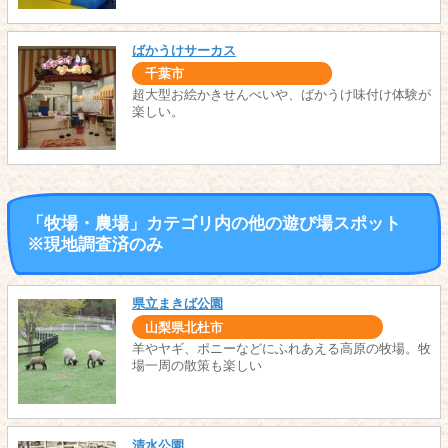
ばかうけサーカス
千葉市
超大型お絵かきせんべいや、ばかうけ味付け体験が
楽しい。
「牧場・農場」カテゴリ内の他の遊び場スポット
※現地調査済のみ
県立まきば公園
山梨県北杜市
羊やヤギ、ポニーなどにふれあえる高原の牧場。牧
場一周の散策も楽しい
清水公園