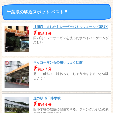
千葉県の駅近スポット ベスト５
【閉店しました】レーザーバトルフィールド幕張X
徒歩 1 分
国内初！レーザーガンを使ったサバイバルゲームが
楽しい
キッコーマンもの知りしょうゆ館
徒歩 3 分
見て、触れて、味わって、しょうゆをまるごと体験
しよう！
道の駅 保田小学校
徒歩 6 分
旧小学校の教室に宿泊できる。ジャングルジムのあ