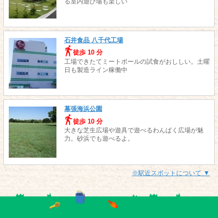
る室内遊び場も楽しい
石井食品 八千代工場
徒歩 10 分
工場できたてミートボールの試食がおししい。土曜
日も製造ライン稼働中
幕張海浜公園
徒歩 10 分
大きな芝生広場や遊具で遊べるわんぱく広場が魅
力。砂浜でも遊べるよ。
※駅近スポットについて ▼