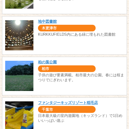
地中図書館
木更津市
KURKKUFIELDS内にある緑に埋もれた図書館
柏の葉公園
柏市
子供の遊び要素満載。柏市最大の公園。春には桜ま
つりでにぎわいます。
ファンタジーキッズリゾート稲毛店
千葉市
日本最大級の室内遊園地（キッズランド）で1日め
いいっぱい遊ぶ