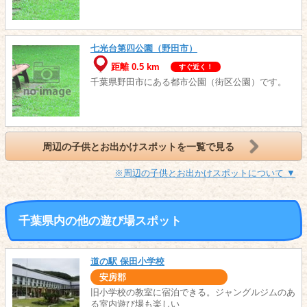
七光台第四公園（野田市）
距離 0.5 km
すぐ近く！
千葉県野田市にある都市公園（街区公園）です。
周辺の子供とお出かけスポットを一覧で見る
※周辺の子供とお出かけスポットについて ▼
千葉県内の他の遊び場スポット
道の駅 保田小学校
安房郡
旧小学校の教室に宿泊できる。ジャングルジムのあ
る室内遊び場も楽しい