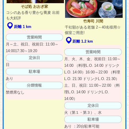
そば処 おおぎ家
コシのある香り豊かな蕎麦 出前
も大好評
竹寿司 川間
距離 1 km
千社額がある老舗 2～40名様用☆
個室ご用意!
営業時間
距離 1.2 km
月～土、祝日、祝前日: 11:00～
14:0017:30～19:20
営業時間
定休日
月、火、木、金、祝前日: 11:00～
日
14:00 （料理L.O. 14:00 ドリンク
駐車場
L.O. 14:00）16:00～22:00 （料理
あり
L.O. 21:30 ドリンクL.O. 21:30）
分煙情報
土、日、祝日: 11:00～22:00 （料
理L.O. 14:00 ドリンクL.O.
禁煙席なし
14:00）
定休日
火（第１・第３）、水
駐車場
あり ：20台駐車可能