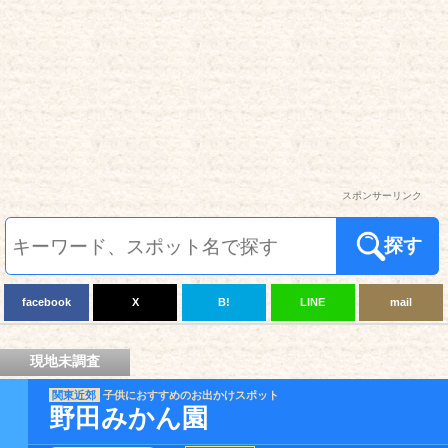
スポンサーリンク
探す
facebook
X
B!
LINE
mail
現地未調査
関東近郊
子供におすすめのお出かけスポット
野田みかん園