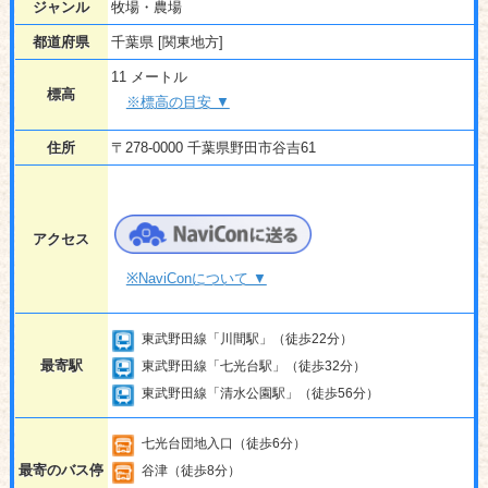
ジャンル
牧場・農場
都道府県
千葉県 [関東地方]
11 メートル
標高
※標高の目安 ▼
住所
〒278-0000 千葉県野田市谷吉61
アクセス
※NaviConについて ▼
東武野田線「川間駅」（徒歩22分）
最寄駅
東武野田線「七光台駅」（徒歩32分）
東武野田線「清水公園駅」（徒歩56分）
七光台団地入口（徒歩6分）
最寄のバス停
谷津（徒歩8分）