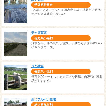
千葉県野田市
100基のアスレチックは国内最大級！世界初の噴水
迷路や立体迷路も楽しい
美ヶ原高原
長野県小県郡
爽快な美ヶ原の風景が魅力。子供でも歩きやすいハ
イキングコース。
長門牧場
長野県小県郡
標高1400メートルにある広大な牧場。自家製の乳製
品がおすすめ。
那須アルパカ牧場
栃木県那須郡