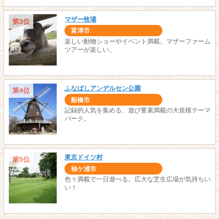
マザー牧場
第3位
富津市
楽しい動物ショーやイベント満載。マザーファーム
ツアーが楽しい。
ふなばしアンデルセン公園
第4位
船橋市
記録的人気を集める、遊び要素満載の大規模テーマ
パーク。
東京ドイツ村
第5位
袖ケ浦市
色々満載で一日遊べる。広大な芝生広場が気持ちい
い！