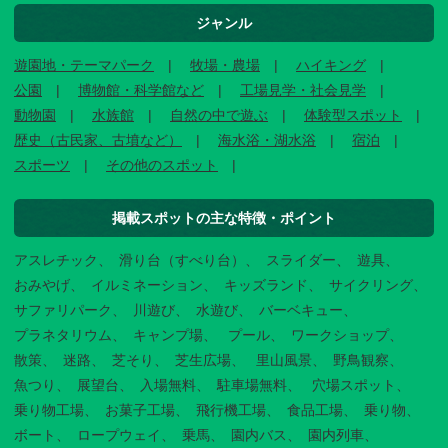
ジャンル
遊園地・テーマパーク
牧場・農場
ハイキング
公園
博物館・科学館など
工場見学・社会見学
動物園
水族館
自然の中で遊ぶ
体験型スポット
歴史（古民家、古墳など）
海水浴・湖水浴
宿泊
スポーツ
その他のスポット
掲載スポットの主な特徴・ポイント
アスレチック
滑り台（すべり台）
スライダー
遊具
おみやげ
イルミネーション
キッズランド
サイクリング
サファリパーク
川遊び
水遊び
バーベキュー
プラネタリウム
キャンプ場
プール
ワークショップ
散策
迷路
芝そり
芝生広場
里山風景
野鳥観察
魚つり
展望台
入場無料
駐車場無料
穴場スポット
乗り物工場
お菓子工場
飛行機工場
食品工場
乗り物
ボート
ロープウェイ
乗馬
園内バス
園内列車