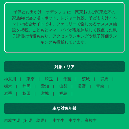
子供とお出かけ「オデッソ 」は、関東および関東近郊の
家族向け遊び場スポット、レジャー施設、子ども向けイベ
ントの総合サイトです。ファミリーで楽しめるオススメ施
設を掲載。こどもとママ・パパが現地体験して採点した親
子評価の情報もあり。アクセスランキングや親子評価ラン
キングも掲載しています。
対象エリア
神奈川
東京
埼玉
千葉
茨城
群馬
栃木
静岡
愛知
山梨
長野
青森
岩手
秋田
宮城
福島
主な対象年齢
未就学児（乳児、幼児）、小学生、中学生、高校生