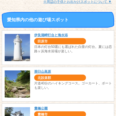
※周辺の子供とお出かけスポットについて ▼
愛知県内の他の遊び場スポット
伊良湖岬灯台と海水浴
田原市
日本の灯台50選にも選ばれた白亜の灯台。夏には恋
路ヶ浜海水浴場が楽しい。
茶臼山高原
北設楽郡
片道40分のハイキングコース。ゴーカート、ボート
も楽しい。
豊橋公園
豊橋市