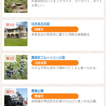
片道40分のハイキングコース。ゴーカート、ボート
も楽しい。
旧本多忠次邸
第2位
岡崎市
本多忠次が世田谷に建てた洋館を移築復元
豊根村ブルーベリーの里
第3位
北設楽郡
小さな子供も自分で摘めてたくさん食べられる。
豊橋公園
第4位
豊橋市
吉田城や周辺芝生広場でのんびり過ごせる公園。