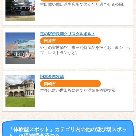
吉田城や周辺芝生広場でのんびり過ごせる公園。
道の駅伊良湖クリスタルポルト
田原市
やしの実博物館、東三河特産品を扱うお土産ショッ
プ、レストランなど。
旧本多忠次邸
岡崎市
本多忠次が世田谷に建てた洋館を移築復元
「体験型スポット」カテゴリ内の他の遊び場スポッ
ト ※現地調査済のみ