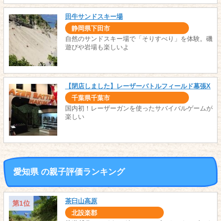
田牛サンドスキー場
静岡県下田市
自然のサンドスキー場で「そりすべり」を体験。磯
遊びや岩場も楽しいよ
【閉店しました】レーザーバトルフィールド幕張X
千葉県千葉市
国内初！レーザーガンを使ったサバイバルゲームが
楽しい
愛知県 の親子評価ランキング
茶臼山高原
第1位
北設楽郡