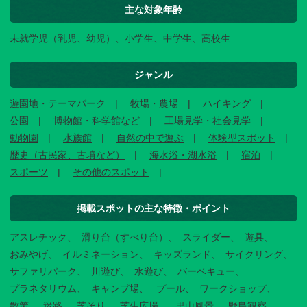
主な対象年齢
未就学児（乳児、幼児）、小学生、中学生、高校生
ジャンル
遊園地・テーマパーク
牧場・農場
ハイキング
公園
博物館・科学館など
工場見学・社会見学
動物園
水族館
自然の中で遊ぶ
体験型スポット
歴史（古民家、古墳など）
海水浴・湖水浴
宿泊
スポーツ
その他のスポット
掲載スポットの主な特徴・ポイント
アスレチック
滑り台（すべり台）
スライダー
遊具
おみやげ
イルミネーション
キッズランド
サイクリング
サファリパーク
川遊び
水遊び
バーベキュー
プラネタリウム
キャンプ場
プール
ワークショップ
散策
迷路
芝そり
芝生広場
里山風景
野鳥観察