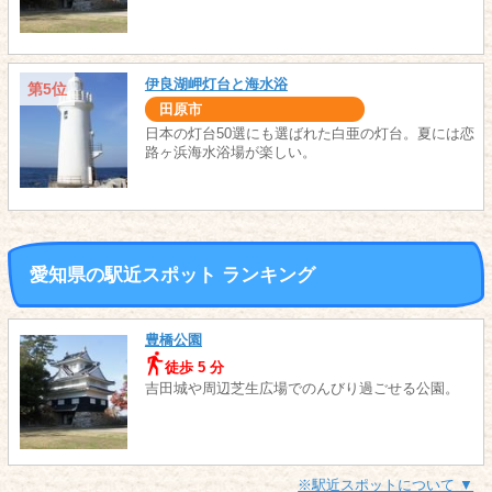
伊良湖岬灯台と海水浴
第5位
田原市
日本の灯台50選にも選ばれた白亜の灯台。夏には恋
路ヶ浜海水浴場が楽しい。
愛知県の駅近スポット ランキング
豊橋公園
徒歩 5 分
吉田城や周辺芝生広場でのんびり過ごせる公園。
※駅近スポットについて ▼