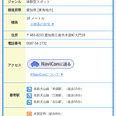
ジャンル
体験型スポット
都道府県
愛知県 [東海地方]
18 メートル
標高
※標高の目安 ▼
住所
〒483-8233 愛知県江南市木賀町大門19
電話番号
0587-54-1732
アクセス
※NaviConについて ▼
名鉄犬山線「布袋駅」（徒歩15分）
最寄駅
名鉄犬山線「江南駅」（徒歩18分）
名鉄犬山線「石仏駅」（徒歩55分）
木賀定和（徒歩8分）