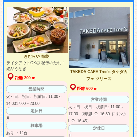
きむらや 布袋
テイクアウトOK◎ 秘伝のたれ！
絶品うなぎ
TAKEDA CAFE Tree's タケダカ
距離 200 m
フェ ツリーズ
距離 600 m
営業時間
火～日、祝日、祝前日: 11:00～
営業時間
14:0017:00～20:00
火～日、祝日、祝前日: 11:00～
定休日
17:00 （料理L.O. 16:30 ドリンク
月
L.O. 16:45）
駐車場
定休日
あり ：12台
月