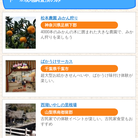
松本農園 みかん狩り
神奈川県足柄下郡
4000本のみかんの木に囲まれた大きな農園で、みか
ん狩りを楽しもう
ばかうけサーカス
千葉県千葉市
超大型お絵かきせんべいや、ばかうけ味付け体験が
楽しい。
西湖いやしの里根場
山梨県南都留郡
古民家での体験イベントが楽しい。古民家食堂もお
すすめ