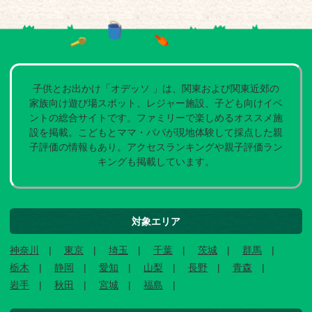
子供とお出かけ「オデッソ 」は、関東および関東近郊の
家族向け遊び場スポット、レジャー施設、子ども向けイベ
ントの総合サイトです。ファミリーで楽しめるオススメ施
設を掲載。こどもとママ・パパが現地体験して採点した親
子評価の情報もあり。アクセスランキングや親子評価ラン
キングも掲載しています。
対象エリア
神奈川
東京
埼玉
千葉
茨城
群馬
栃木
静岡
愛知
山梨
長野
青森
岩手
秋田
宮城
福島