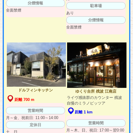
分煙情報
駐車場
全面禁煙
あり
分煙情報
全面禁煙
ドルフィンキッチン
ゆくり台所 残波 江南店
ライヴ感抜群のカウンター 残波
距離 700 m
自慢のミラノピッツア
営業時間
距離 1 km
月～金、祝前日: 11:00～14:00
営業時間
定休日
月～木、日、祝日: 17:00～翌0:00
土、日