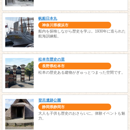
帆船日本丸
神奈川県横浜市
船内を探検しながら歴史を学ぶ。1930年に造られた
航海訓練船。
松本市歴史の里
長野県松本市
松本の歴史ある建物がぎゅっとつまった空間です。
登呂遺跡公園
静岡県静岡市
大人も子供も歴史のおさらいに。体験イベントも魅
力。