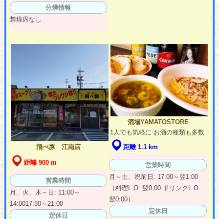
分煙情報
禁煙席なし
酒場YAMATOSTORE
1人でも気軽に お酒の種類も多数
距離 1.1 km
飛べ豚 江南店
距離 900 m
営業時間
月～土、祝前日: 17:00～翌1:00
営業時間
（料理L.O. 翌0:00 ドリンクL.O.
月、火、木～日: 11:00～
翌0:00）
14:0017:30～21:00
定休日
定休日