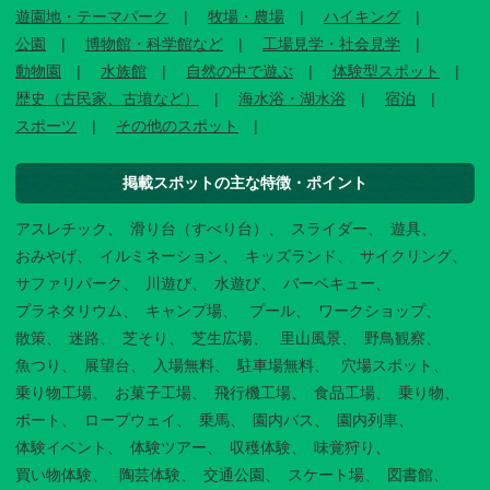
遊園地・テーマパーク
牧場・農場
ハイキング
公園
博物館・科学館など
工場見学・社会見学
動物園
水族館
自然の中で遊ぶ
体験型スポット
歴史（古民家、古墳など）
海水浴・湖水浴
宿泊
スポーツ
その他のスポット
掲載スポットの主な特徴・ポイント
アスレチック
滑り台（すべり台）
スライダー
遊具
おみやげ
イルミネーション
キッズランド
サイクリング
サファリパーク
川遊び
水遊び
バーベキュー
プラネタリウム
キャンプ場
プール
ワークショップ
散策
迷路
芝そり
芝生広場
里山風景
野鳥観察
魚つり
展望台
入場無料
駐車場無料
穴場スポット
乗り物工場
お菓子工場
飛行機工場
食品工場
乗り物
ボート
ロープウェイ
乗馬
園内バス
園内列車
体験イベント
体験ツアー
収穫体験
味覚狩り
買い物体験
陶芸体験
交通公園
スケート場
図書館