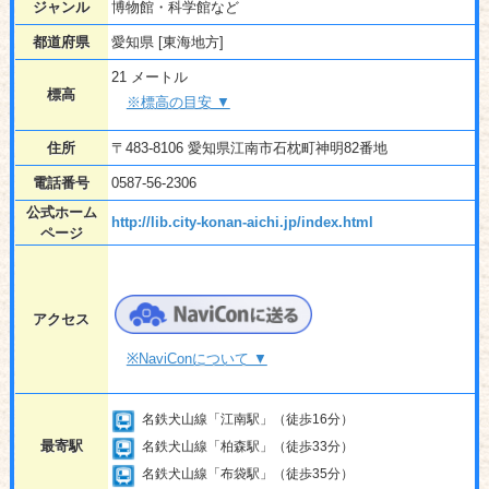
ジャンル
博物館・科学館など
都道府県
愛知県 [東海地方]
21 メートル
標高
※標高の目安 ▼
住所
〒483-8106 愛知県江南市石枕町神明82番地
電話番号
0587-56-2306
公式ホーム
http://lib.city-konan-aichi.jp/index.html
ページ
アクセス
※NaviConについて ▼
名鉄犬山線「江南駅」（徒歩16分）
最寄駅
名鉄犬山線「柏森駅」（徒歩33分）
名鉄犬山線「布袋駅」（徒歩35分）