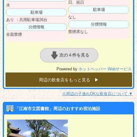
日、祝日
水
駐車場
駐車場
なし
あり ：共用駐車場26台
分煙情報
分煙情報
禁煙席なし
全面禁煙
次の４件を見る
Powered by
ホットペッパー Webサービス
周辺の飲食店をもっと見る ▶︎
※周辺の子連れOKな飲食店について ▼
「江南市立図書館」周辺のおすすめ宿泊施設