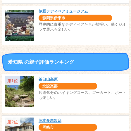
伊豆テディベアミュージアム
静岡県伊東市
歴史的に貴重なテディベアたちが勢揃い。動くジオ
ラマ展示も楽しい。
愛知県 の親子評価ランキング
茶臼山高原
第1位
北設楽郡
片道40分のハイキングコース。ゴーカート、ボート
も楽しい。
旧本多忠次邸
第2位
岡崎市