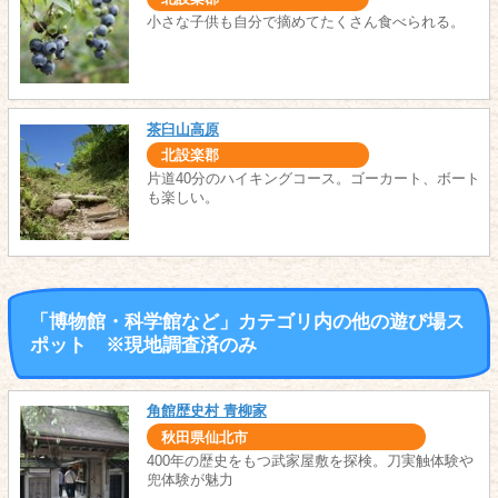
小さな子供も自分で摘めてたくさん食べられる。
茶臼山高原
北設楽郡
片道40分のハイキングコース。ゴーカート、ボート
も楽しい。
「博物館・科学館など」カテゴリ内の他の遊び場ス
ポット ※現地調査済のみ
角館歴史村 青柳家
秋田県仙北市
400年の歴史をもつ武家屋敷を探検。刀実触体験や
兜体験が魅力