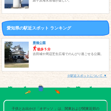
路ヶ浜海水浴場が楽しい。
愛知県の駅近スポット ランキング
豊橋公園
徒歩 5 分
吉田城や周辺芝生広場でのんびり過ごせる公園。
※駅近スポットについて ▼
子供とお出かけ「オデッソ 」は、関東および関東近郊の