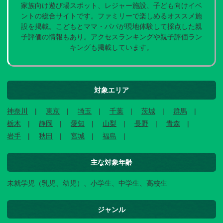
家族向け遊び場スポット、レジャー施設、子ども向けイベ
ントの総合サイトです。ファミリーで楽しめるオススメ施
設を掲載。こどもとママ・パパが現地体験して採点した親
子評価の情報もあり。アクセスランキングや親子評価ラン
キングも掲載しています。
対象エリア
神奈川
東京
埼玉
千葉
茨城
群馬
栃木
静岡
愛知
山梨
長野
青森
岩手
秋田
宮城
福島
主な対象年齢
未就学児（乳児、幼児）、小学生、中学生、高校生
ジャンル