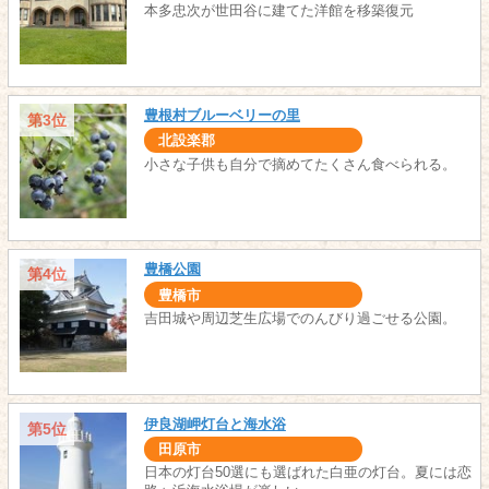
本多忠次が世田谷に建てた洋館を移築復元
豊根村ブルーベリーの里
第3位
北設楽郡
小さな子供も自分で摘めてたくさん食べられる。
豊橋公園
第4位
豊橋市
吉田城や周辺芝生広場でのんびり過ごせる公園。
伊良湖岬灯台と海水浴
第5位
田原市
日本の灯台50選にも選ばれた白亜の灯台。夏には恋