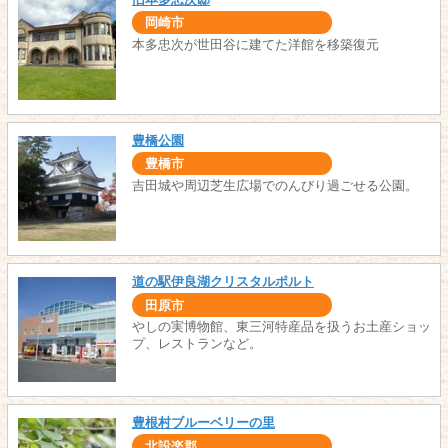
岡崎市
本多忠次が世田谷に建てた洋館を移築復元
豊橋公園
豊橋市
吉田城や周辺芝生広場でのんびり過ごせる公園。
道の駅伊良湖クリスタルポルト
田原市
やしの実博物館、東三河特産品を扱うお土産ショッ
プ、レストランなど。
豊根村ブルーベリーの里
北設楽郡