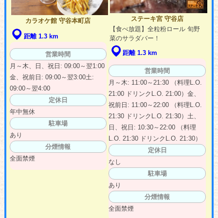
ステーキ宮 守谷店
カラオケ館 守谷本町店
【食べ放題】全粒粉ロール 旬野
距離 1.3 km
菜のサラダバー！
距離 1.3 km
営業時間
月～木、日、祝日: 09:00～翌1:00
営業時間
金、祝前日: 09:00～翌3:00土:
月～木: 11:00～21:30 （料理L.O.
09:00～翌4:00
21:00 ドリンクL.O. 21:00）金、
定休日
祝前日: 11:00～22:00 （料理L.O.
年中無休
21:30 ドリンクL.O. 21:30）土、
駐車場
日、祝日: 10:30～22:00 （料理
あり
L.O. 21:30 ドリンクL.O. 21:30）
分煙情報
定休日
全面禁煙
なし
駐車場
あり
分煙情報
全面禁煙