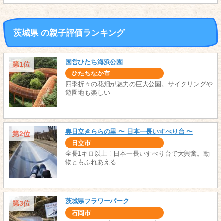
茨城県 の親子評価ランキング
国営ひたち海浜公園
第1位
ひたちなか市
四季折々の花畑が魅力の巨大公園。サイクリングや
遊園地も楽しい
奥日立きららの里 〜 日本一長いすべり台 〜
第2位
日立市
全長1キロ以上！日本一長いすべり台で大興奮。動
物ともふれあえる
茨城県フラワーパーク
第3位
石岡市