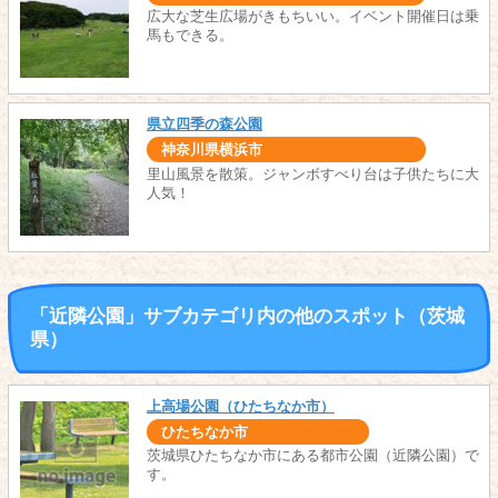
広大な芝生広場がきもちいい。イベント開催日は乗
馬もできる。
県立四季の森公園
神奈川県横浜市
里山風景を散策。ジャンボすべり台は子供たちに大
人気！
「近隣公園」サブカテゴリ内の他のスポット（茨城
県）
上高場公園（ひたちなか市）
ひたちなか市
茨城県ひたちなか市にある都市公園（近隣公園）で
す。