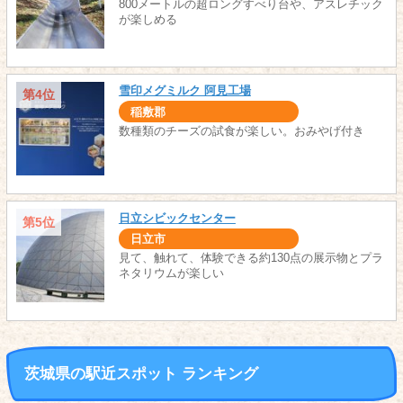
800メートルの超ロングすべり台や、アスレチック
が楽しめる
雪印メグミルク 阿見工場
第4位
稲敷郡
数種類のチーズの試食が楽しい。おみやげ付き
日立シビックセンター
第5位
日立市
見て、触れて、体験できる約130点の展示物とプラ
ネタリウムが楽しい
茨城県の駅近スポット ランキング