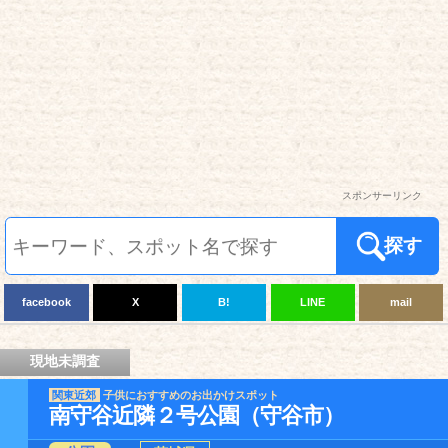
スポンサーリンク
探す
facebook
X
B!
LINE
mail
現地未調査
関東近郊
子供におすすめのお出かけスポット
南守谷近隣２号公園（守谷市）