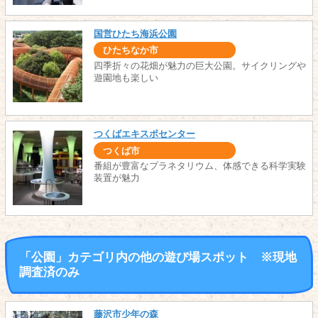
国営ひたち海浜公園
ひたちなか市
四季折々の花畑が魅力の巨大公園。サイクリングや
遊園地も楽しい
つくばエキスポセンター
つくば市
番組が豊富なプラネタリウム、体感できる科学実験
装置が魅力
「公園」カテゴリ内の他の遊び場スポット ※現地
調査済のみ
藤沢市少年の森