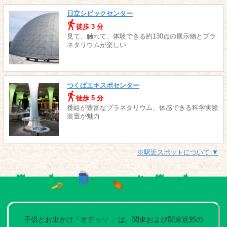
日立シビックセンター
徒歩 3 分
見て、触れて、体験できる約130点の展示物とプラ
ネタリウムが楽しい
つくばエキスポセンター
徒歩 5 分
番組が豊富なプラネタリウム、体感できる科学実験
装置が魅力
※駅近スポットについて ▼
子供とお出かけ「オデッソ 」は、関東および関東近郊の