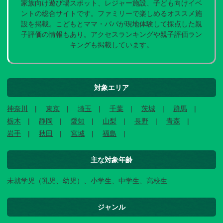
家族向け遊び場スポット、レジャー施設、子ども向けイベ
ントの総合サイトです。ファミリーで楽しめるオススメ施
設を掲載。こどもとママ・パパが現地体験して採点した親
子評価の情報もあり。アクセスランキングや親子評価ラン
キングも掲載しています。
対象エリア
神奈川
東京
埼玉
千葉
茨城
群馬
栃木
静岡
愛知
山梨
長野
青森
岩手
秋田
宮城
福島
主な対象年齢
未就学児（乳児、幼児）、小学生、中学生、高校生
ジャンル