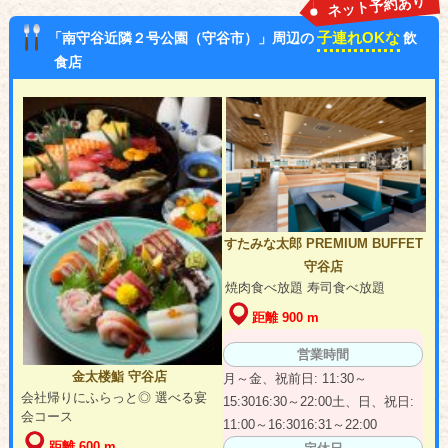
ネット予約あり
子連れOKな
「南守谷近隣２号公園（守谷市）」周辺の
飲
食店
すたみな太郎 PREMIUM BUFFET
守谷店
焼肉食べ放題 寿司食べ放題
距離 900 m
営業時間
金太楼鮨 守谷店
月～金、祝前日: 11:30～
会社帰りにふらっと◎ 選べる宴
15:3016:30～22:00土、日、祝日:
会コース
11:00～16:3016:31～22:00
距離 600 m