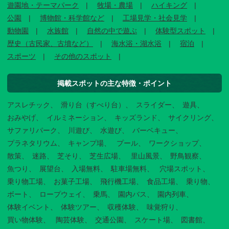
遊園地・テーマパーク
牧場・農場
ハイキング
公園
博物館・科学館など
工場見学・社会見学
動物園
水族館
自然の中で遊ぶ
体験型スポット
歴史（古民家、古墳など）
海水浴・湖水浴
宿泊
スポーツ
その他のスポット
掲載スポットの主な特徴・ポイント
アスレチック
滑り台（すべり台）
スライダー
遊具
おみやげ
イルミネーション
キッズランド
サイクリング
サファリパーク
川遊び
水遊び
バーベキュー
プラネタリウム
キャンプ場
プール
ワークショップ
散策
迷路
芝そり
芝生広場
里山風景
野鳥観察
魚つり
展望台
入場無料
駐車場無料
穴場スポット
乗り物工場
お菓子工場
飛行機工場
食品工場
乗り物
ボート
ロープウェイ
乗馬
園内バス
園内列車
体験イベント
体験ツアー
収穫体験
味覚狩り
買い物体験
陶芸体験
交通公園
スケート場
図書館