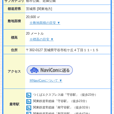
サブカテゴリ
都市公園、近隣公園
都道府県
茨城県 [関東地方]
20,600 ㎡
敷地面積
※敷地面積の目安 ▼
20 メートル
標高
※標高の目安 ▼
住所
〒302-0127 茨城県守谷市松ケ丘４丁目１１−１５
アクセス
※NaviConについて ▼
つくばエクスプレス線「守谷駅」（徒歩23分）
関東鉄道常総線「守谷駅」（徒歩23分）
最寄駅
関東鉄道常総線「南守谷駅」（徒歩32分）
関東鉄道常総線「新守谷駅」（徒歩47分）