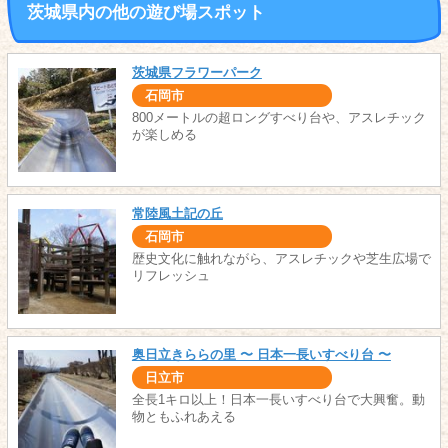
茨城県内の他の遊び場スポット
茨城県フラワーパーク
石岡市
800メートルの超ロングすべり台や、アスレチック
が楽しめる
常陸風土記の丘
石岡市
歴史文化に触れながら、アスレチックや芝生広場で
リフレッシュ
奥日立きららの里 〜 日本一長いすべり台 〜
日立市
全長1キロ以上！日本一長いすべり台で大興奮。動
物ともふれあえる