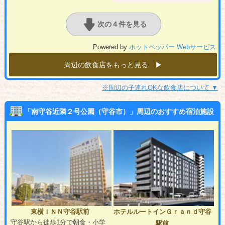
次の４件を見る
Powered by
ホットペッパー Webサービス
周辺の飲食店をもっと見る ▶︎
※周辺の子連れOKな飲食店について ▼
「南守谷近隣２号公園（守谷市）」周辺のおすすめ宿泊施設
東横ＩＮＮ守谷駅前
ホテルルートインＧｒａｎｄ守谷
守谷駅から徒歩1分で朝食・小学
駅前