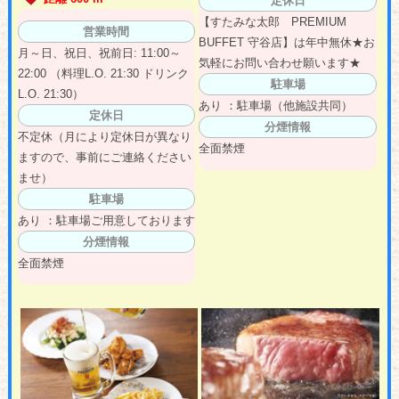
定休日
【すたみな太郎 PREMIUM
営業時間
BUFFET 守谷店】は年中無休★お
月～日、祝日、祝前日: 11:00～
気軽にお問い合わせ願います★
22:00 （料理L.O. 21:30 ドリンク
駐車場
L.O. 21:30）
あり ：駐車場（他施設共同）
定休日
分煙情報
不定休（月により定休日が異なり
全面禁煙
ますので、事前にご連絡ください
ませ）
駐車場
あり ：駐車場ご用意しております
分煙情報
全面禁煙