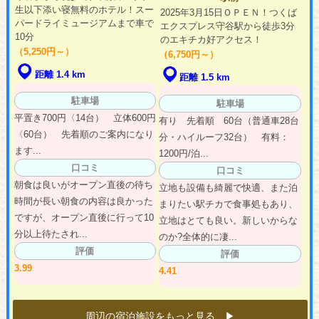
生以下添い寝無料のホテル！スー
2025年3月15日ＯＰＥＮ！つくば
パードライミュージアムまで車で
エクスプレス守谷駅から徒歩3分
10分
のエキチカ好アクセス！
（5,250円～）
（6,750円～）
距離 1.4 km
距離 1.5 km
駐車場
駐車場
平置き700円〈14台） 立体600円
有り 先着順 60台（普通車28台
〈60台） 先着順のご案内になり
分・ハイルーフ32台） 有料：
ます...
1200円/泊...
口コミ
口コミ
朝食は良いがオープン直後の待ち
立地も設備も綺麗で快適、また泊
時間が長い朝食の内容は良かった
まりたい駅チカで食事処もあり、
ですが、オープン直後に行って10
立地はとても良い。新しいからな
分以上待たされ...
のか?全体的に凄...
評価
評価
3.99
4.41
周辺の宿泊施設をもっと見る ▶︎