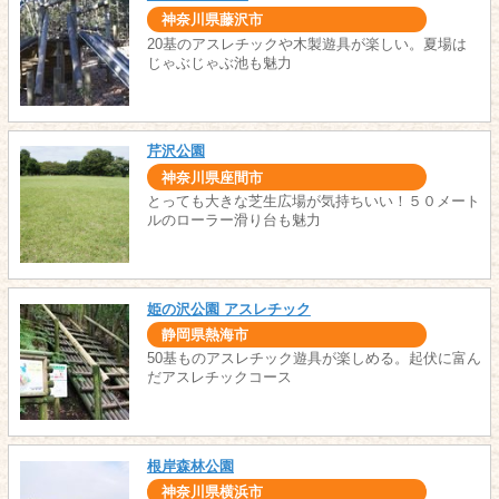
神奈川県藤沢市
20基のアスレチックや木製遊具が楽しい。夏場は
じゃぶじゃぶ池も魅力
芹沢公園
神奈川県座間市
とっても大きな芝生広場が気持ちいい！５０メート
ルのローラー滑り台も魅力
姫の沢公園 アスレチック
静岡県熱海市
50基ものアスレチック遊具が楽しめる。起伏に富ん
だアスレチックコース
根岸森林公園
神奈川県横浜市