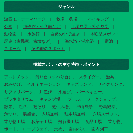
ジャンル
遊園地・テーマパーク
牧場・農場
ハイキング
公園
博物館・科学館など
工場見学・社会見学
動物園
水族館
自然の中で遊ぶ
体験型スポット
歴史（古民家、古墳など）
海水浴・湖水浴
宿泊
スポーツ
その他のスポット
掲載スポットの主な特徴・ポイント
アスレチック
滑り台（すべり台）
スライダー
遊具
おみやげ
イルミネーション
キッズランド
サイクリング
サファリパーク
川遊び
水遊び
バーベキュー
プラネタリウム
キャンプ場
プール
ワークショップ
散策
迷路
芝そり
芝生広場
里山風景
野鳥観察
魚つり
展望台
入場無料
駐車場無料
穴場スポット
乗り物工場
お菓子工場
飛行機工場
食品工場
乗り物
ボート
ロープウェイ
乗馬
園内バス
園内列車