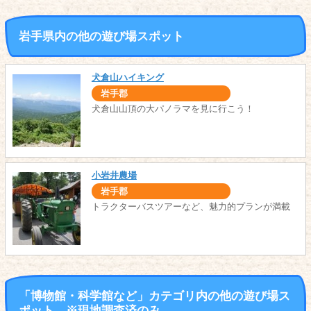
岩手県内の他の遊び場スポット
犬倉山ハイキング
岩手郡
犬倉山山頂の大パノラマを見に行こう！
小岩井農場
岩手郡
トラクターバスツアーなど、魅力的プランが満載
「博物館・科学館など」カテゴリ内の他の遊び場ス
ポット ※現地調査済のみ