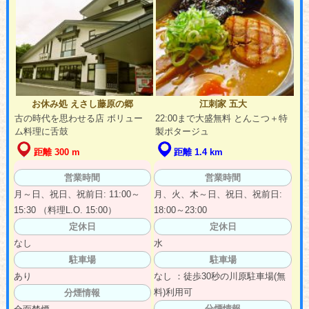
お休み処 えさし藤原の郷
江刺家 五大
古の時代を思わせる店 ボリュー
22:00まで大盛無料 とんこつ＋特
ム料理に舌鼓
製ポタージュ
距離 300 m
距離 1.4 km
営業時間
営業時間
月～日、祝日、祝前日: 11:00～
月、火、木～日、祝日、祝前日:
15:30 （料理L.O. 15:00）
18:00～23:00
定休日
定休日
なし
水
駐車場
駐車場
あり
なし ：徒歩30秒の川原駐車場(無
料)利用可
分煙情報
分煙情報