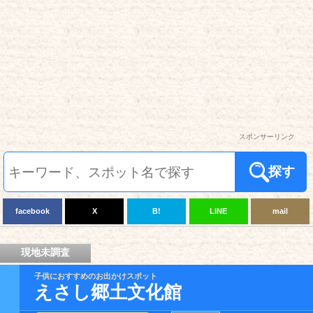
スポンサーリンク
探す
facebook
X
B!
LINE
mail
現地未調査
子供におすすめのお出かけスポット
えさし郷土文化館