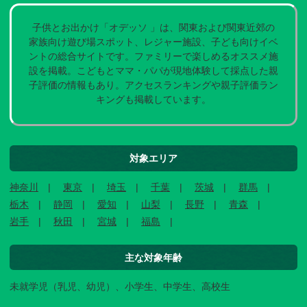
子供とお出かけ「オデッソ 」は、関東および関東近郊の
家族向け遊び場スポット、レジャー施設、子ども向けイベ
ントの総合サイトです。ファミリーで楽しめるオススメ施
設を掲載。こどもとママ・パパが現地体験して採点した親
子評価の情報もあり。アクセスランキングや親子評価ラン
キングも掲載しています。
対象エリア
神奈川
東京
埼玉
千葉
茨城
群馬
栃木
静岡
愛知
山梨
長野
青森
岩手
秋田
宮城
福島
主な対象年齢
未就学児（乳児、幼児）、小学生、中学生、高校生