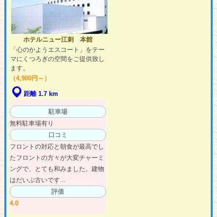
ホテルニュー江刺 本館
「心のかようエスコート」をテー
マにくつろぎの空間をご提供致し
ます。
（4,900円～）
距離 1.7 km
駐車場
無料駐車場有り
口コミ
フロントの対応と朝食が最高でし
たフロントの方々が大変チャーミ
ングで、とても和みました。建物
はだいぶ古いです...
評価
4.0