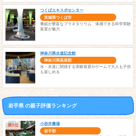
つくばエキスポセンター
茨城県つくば市
番組が豊富なプラネタリウム、体感できる科学実験
装置が魅力
神奈川県水道記念館
神奈川県高座郡
水・水道に関係する実験装置やゲームで大人も子供
も楽しめる
岩手県 の親子評価ランキング
小岩井農場
第1位
岩手郡