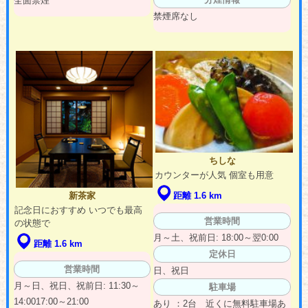
全面禁煙
禁煙席なし
ちしな
カウンターが人気 個室も用意
距離 1.6 km
新茶家
記念日におすすめ いつでも最高
営業時間
の状態で
月～土、祝前日: 18:00～翌0:00
距離 1.6 km
定休日
営業時間
日、祝日
月～日、祝日、祝前日: 11:30～
駐車場
14:0017:00～21:00
あり ：2台 近くに無料駐車場あ