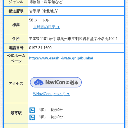
ジャンル
博物館・科学館など
都道府県
岩手県 [東北地方]
58 メートル
標高
※標高の目安 ▼
住所
〒023-1101 岩手県奥州市江刺区岩谷堂字小名丸102-1
電話番号
0197-31-1600
公式ホーム
http://www.esashi-iwate.gr.jp/bunka/
ページ
アクセス
※NaviConについて ▼
「駅」（徒歩0分）
最寄駅
「駅」（徒歩0分）