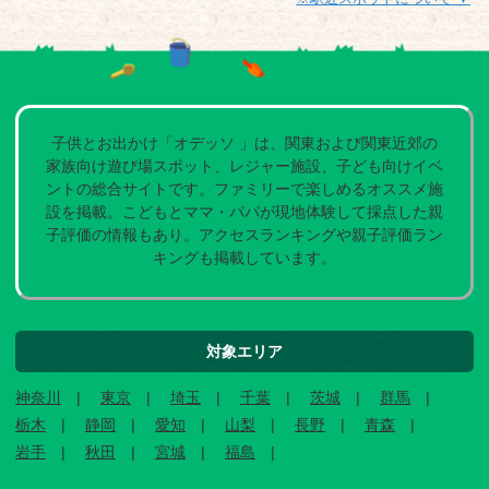
子供とお出かけ「オデッソ 」は、関東および関東近郊の
家族向け遊び場スポット、レジャー施設、子ども向けイベ
ントの総合サイトです。ファミリーで楽しめるオススメ施
設を掲載。こどもとママ・パパが現地体験して採点した親
子評価の情報もあり。アクセスランキングや親子評価ラン
キングも掲載しています。
対象エリア
神奈川
東京
埼玉
千葉
茨城
群馬
栃木
静岡
愛知
山梨
長野
青森
岩手
秋田
宮城
福島