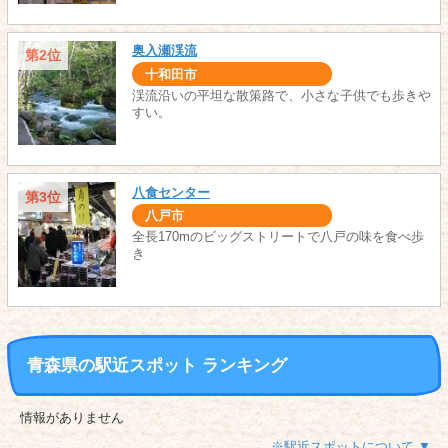
奥入瀬渓流
第2位
十和田市
渓流沿いの平坦な散策路で、小さな子供でも歩きや
すい。
八食センター
第3位
八戸市
全長170mのビッグストリートで八戸の味を食べ歩
き
青森県の駅近スポット ランキング
情報がありません
※駅近スポットについて ▼