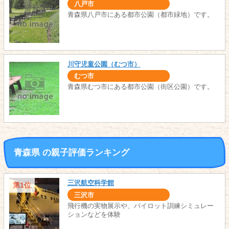
八戸市
青森県八戸市にある都市公園（都市緑地）です。
川守児童公園（むつ市）
むつ市
青森県むつ市にある都市公園（街区公園）です。
青森県 の親子評価ランキング
三沢航空科学館
第1位
三沢市
飛行機の実物展示や、パイロット訓練シミュレー
ションなどを体験