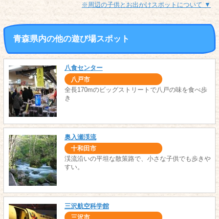
※周辺の子供とお出かけスポットについて ▼
青森県内の他の遊び場スポット
八食センター
八戸市
全長170mのビッグストリートで八戸の味を食べ歩
き
奥入瀬渓流
十和田市
渓流沿いの平坦な散策路で、小さな子供でも歩きや
すい。
三沢航空科学館
三沢市