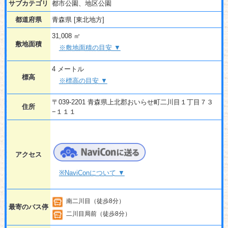
サブカテゴリ
都市公園、地区公園
都道府県
青森県 [東北地方]
31,008 ㎡
敷地面積
※敷地面積の目安 ▼
4 メートル
標高
※標高の目安 ▼
〒039-2201 青森県上北郡おいらせ町二川目１丁目７３
住所
−１１１
アクセス
※NaviConについて ▼
南二川目（徒歩8分）
最寄のバス停
二川目局前（徒歩8分）