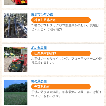
藤沢市少年の森
神奈川県藤沢市
20基のアスレチックや木製遊具が楽しい。夏場は
じゃぶじゃぶ池も魅力
花の都公園
山梨県南都留郡
お花畑の中をサイクリング。フローラルドームや遊
具広場も楽しい。
柏の葉公園
千葉県柏市
子供の遊び要素満載。柏市最大の公園。春には桜ま
つりでにぎわいます。