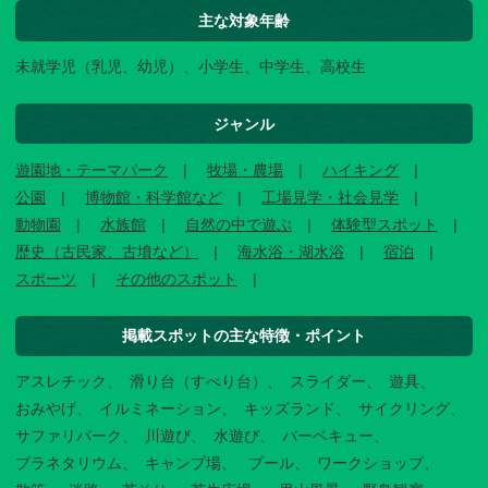
主な対象年齢
未就学児（乳児、幼児）、小学生、中学生、高校生
ジャンル
遊園地・テーマパーク
牧場・農場
ハイキング
公園
博物館・科学館など
工場見学・社会見学
動物園
水族館
自然の中で遊ぶ
体験型スポット
歴史（古民家、古墳など）
海水浴・湖水浴
宿泊
スポーツ
その他のスポット
掲載スポットの主な特徴・ポイント
アスレチック
滑り台（すべり台）
スライダー
遊具
おみやげ
イルミネーション
キッズランド
サイクリング
サファリパーク
川遊び
水遊び
バーベキュー
プラネタリウム
キャンプ場
プール
ワークショップ