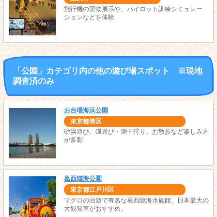
飛行機の実物展示や、パイロット訓練シミュレー
ションなどを体験
「公園」カテゴリ内の他の遊び場スポット ※現地
調査済のみ
お台場海浜公園
東京都港区
砂浜遊び、磯遊び・潮干狩り、お散歩など楽しみ方
が多彩
葛西臨海公園
東京都江戸川区
マグロの回遊で有名な葛西臨海水族館、日本最大の
大観覧車がおすすめ。