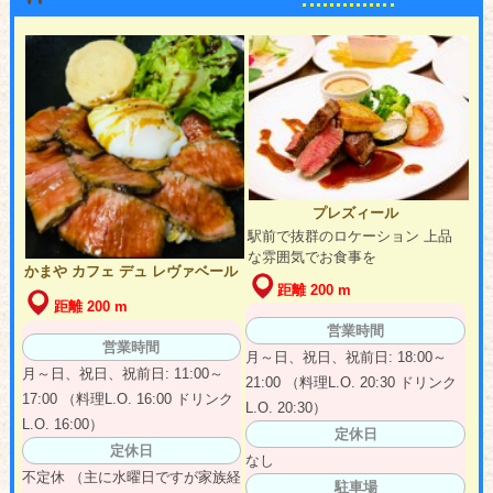
プレズィール
駅前で抜群のロケーション 上品
な雰囲気でお食事を
かまや カフェ デュ レヴァベール
距離 200 m
距離 200 m
営業時間
営業時間
月～日、祝日、祝前日: 18:00～
月～日、祝日、祝前日: 11:00～
21:00 （料理L.O. 20:30 ドリンク
17:00 （料理L.O. 16:00 ドリンク
L.O. 20:30）
L.O. 16:00）
定休日
定休日
なし
不定休 （主に水曜日ですが家族経
駐車場