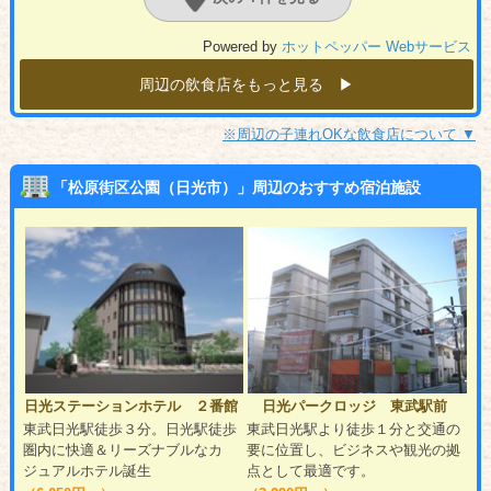
Powered by
ホットペッパー Webサービス
周辺の飲食店をもっと見る ▶︎
※周辺の子連れOKな飲食店について ▼
「松原街区公園（日光市）」周辺のおすすめ宿泊施設
日光ステーションホテル ２番館
日光パークロッジ 東武駅前
東武日光駅徒歩３分。日光駅徒歩
東武日光駅より徒歩１分と交通の
圏内に快適＆リーズナブルなカ
要に位置し、ビジネスや観光の拠
ジュアルホテル誕生
点として最適です。