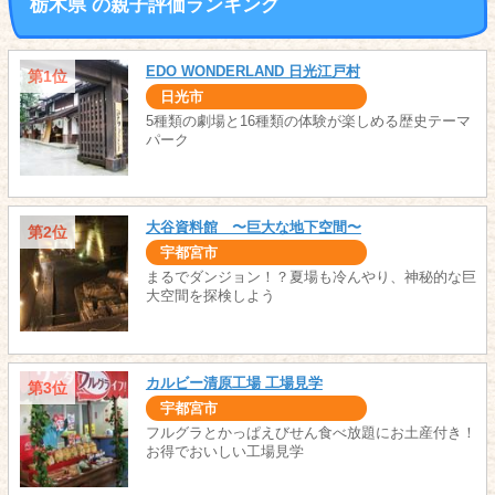
栃木県 の親子評価ランキング
EDO WONDERLAND 日光江戸村
第1位
日光市
5種類の劇場と16種類の体験が楽しめる歴史テーマ
パーク
大谷資料館 〜巨大な地下空間〜
第2位
宇都宮市
まるでダンジョン！？夏場も冷んやり、神秘的な巨
大空間を探検しよう
カルビー清原工場 工場見学
第3位
宇都宮市
フルグラとかっぱえびせん食べ放題にお土産付き！
お得でおいしい工場見学