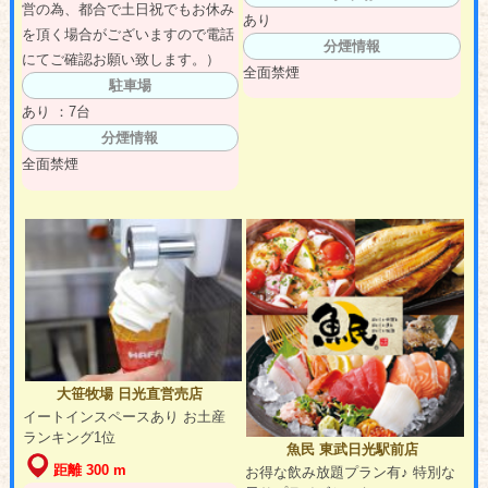
営の為、都合で土日祝でもお休み
あり
を頂く場合がございますので電話
分煙情報
にてご確認お願い致します。）
全面禁煙
駐車場
あり ：7台
分煙情報
全面禁煙
大笹牧場 日光直営売店
イートインスペースあり お土産
ランキング1位
魚民 東武日光駅前店
距離 300 m
お得な飲み放題プラン有♪ 特別な