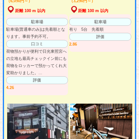
（6,050円～）
（3,290円～）
距離 100 m 以内
距離 100 m 以内
駐車場
駐車場
駐車場(普通車のみ)は先着順とな
有り 5台 先着順
ります。事前予約不可。
評価
口コミ
2.86
荷物預かりが便利で日光東照宮へ
の立地も最高チェックイン前にも
荷物をロッカーで預かってくれ大
変助かりました。...
評価
4.26