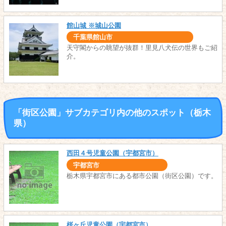
館山城 ※城山公園
千葉県館山市
天守閣からの眺望が抜群！里見八犬伝の世界もご紹
介。
「街区公園」サブカテゴリ内の他のスポット（栃木
県）
西田４号児童公園（宇都宮市）
宇都宮市
栃木県宇都宮市にある都市公園（街区公園）です。
桜ヶ丘児童公園（宇都宮市）