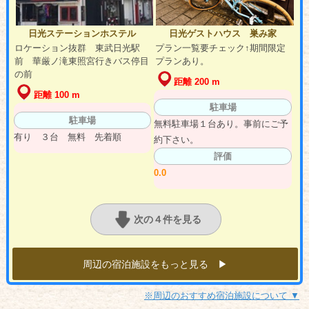
日光ステーションホステル
日光ゲストハウス 巣み家
ロケーション抜群 東武日光駅
プラン一覧要チェック↑期間限定
前 華厳ノ滝東照宮行きバス停目
プランあり。
の前
距離 200 m
距離 100 m
駐車場
駐車場
無料駐車場１台あり。事前にご予
有り ３台 無料 先着順
約下さい。
評価
0.0
次の４件を見る
周辺の宿泊施設をもっと見る ▶︎
※周辺のおすすめ宿泊施設について ▼