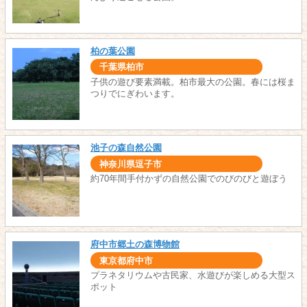
柏の葉公園
千葉県柏市
子供の遊び要素満載。柏市最大の公園。春には桜ま
つりでにぎわいます。
池子の森自然公園
神奈川県逗子市
約70年間手付かずの自然公園でのびのびと遊ぼう
府中市郷土の森博物館
東京都府中市
プラネタリウムや古民家、水遊びが楽しめる大型ス
ポット