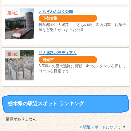
とちぎわんぱく公園
第4位
下都賀郡
科学館や巨大迷路、こどもの城、園内列車、駄菓子
屋など魅力がつまった公園
巨大迷路パラディアム
第5位
日光市
3,500㎡の巨大迷路に挑戦！4つのスタンプを押して
ゴールを目指そう
栃木県の駅近スポット ランキング
情報がありません
※駅近スポットについて ▼