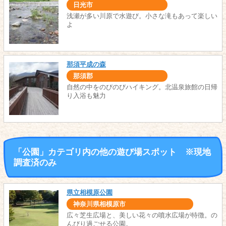
日光市
浅瀬が多い川原で水遊び。小さな滝もあって楽しい
よ
那須平成の森
那須郡
自然の中をのびのびハイキング。北温泉旅館の日帰
り入浴も魅力
「公園」カテゴリ内の他の遊び場スポット ※現地
調査済のみ
県立相模原公園
神奈川県相模原市
広々芝生広場と、美しい花々の噴水広場が特徴。の
んびり過ごせる公園。