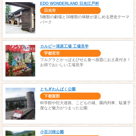
EDO WONDERLAND 日光江戸村
日光市
5種類の劇場と16種類の体験が楽しめる歴史テーマ
パーク
カルビー清原工場 工場見学
宇都宮市
フルグラとかっぱえびせん食べ放題にお土産付き！
お得でおいしい工場見学
とちぎわんぱく公園
下都賀郡
科学館や巨大迷路、こどもの城、園内列車、駄菓子
屋など魅力がつまった公園
小百川桜公園