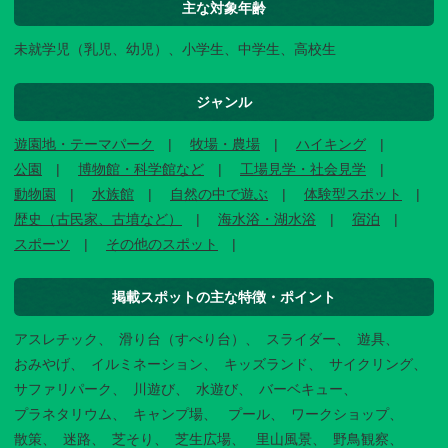
主な対象年齢
未就学児（乳児、幼児）、小学生、中学生、高校生
ジャンル
遊園地・テーマパーク
牧場・農場
ハイキング
公園
博物館・科学館など
工場見学・社会見学
動物園
水族館
自然の中で遊ぶ
体験型スポット
歴史（古民家、古墳など）
海水浴・湖水浴
宿泊
スポーツ
その他のスポット
掲載スポットの主な特徴・ポイント
アスレチック
滑り台（すべり台）
スライダー
遊具
おみやげ
イルミネーション
キッズランド
サイクリング
サファリパーク
川遊び
水遊び
バーベキュー
プラネタリウム
キャンプ場
プール
ワークショップ
散策
迷路
芝そり
芝生広場
里山風景
野鳥観察