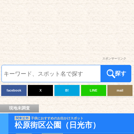
スポンサーリンク
探す
facebook
X
B!
LINE
mail
現地未調査
関東近郊
子供におすすめのお出かけスポット
松原街区公園（日光市）