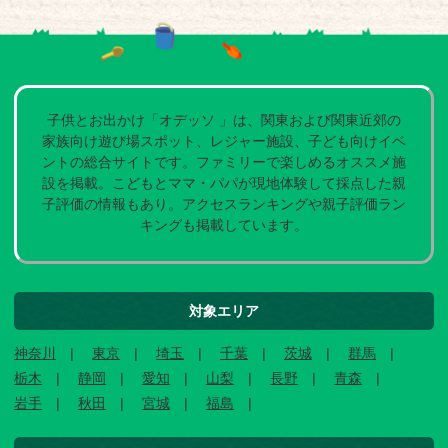
子供とお出かけ「オデッソ 」は、関東および関東近郊の
家族向け遊び場スポット、レジャー施設、子ども向けイベ
ントの総合サイトです。ファミリーで楽しめるオススメ施
設を掲載。こどもとママ・パパが現地体験して採点した親
子評価の情報もあり。アクセスランキングや親子評価ラン
キングも掲載しています。
対象エリア
神奈川
東京
埼玉
千葉
茨城
群馬
栃木
静岡
愛知
山梨
長野
青森
岩手
秋田
宮城
福島