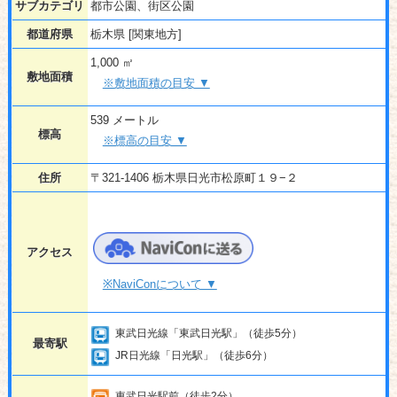
サブカテゴリ
都市公園、街区公園
都道府県
栃木県 [関東地方]
1,000 ㎡
敷地面積
※敷地面積の目安 ▼
539 メートル
標高
※標高の目安 ▼
住所
〒321-1406 栃木県日光市松原町１９−２
アクセス
※NaviConについて ▼
東武日光線「東武日光駅」（徒歩5分）
最寄駅
JR日光線「日光駅」（徒歩6分）
東武日光駅前（徒歩2分）