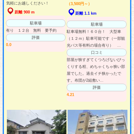
気軽にお越しください！
（3,500円～）
距離 900 m
距離 1.1 km
駐車場
駐車場
有り １２台 無料 要予約
駐車場無料！６０台！ 大型車
評価
（１２ｍ）駐車可能です（一部観
0.0
光バス等有料の場合有り） ...
口コミ
部屋が狭すぎてくつろげないびっ
くりする程、めちゃくちゃ狭い部
屋でした。過去イチ狭かったで
す。布団が2組敷い...
評価
4.21