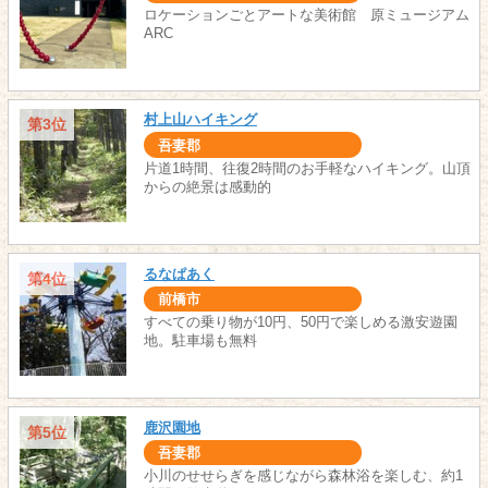
ロケーションごとアートな美術館 原ミュージアム
ARC
村上山ハイキング
第3位
吾妻郡
片道1時間、往復2時間のお手軽なハイキング。山頂
からの絶景は感動的
るなぱあく
第4位
前橋市
すべての乗り物が10円、50円で楽しめる激安遊園
地。駐車場も無料
鹿沢園地
第5位
吾妻郡
小川のせせらぎを感じながら森林浴を楽しむ、約1