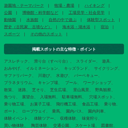
遊園地・テーマパーク
牧場・農場
ハイキング
公園
博物館・科学館など
工場見学・社会見学
動物園
水族館
自然の中で遊ぶ
体験型スポット
歴史（古民家、古墳など）
海水浴・湖水浴
宿泊
スポーツ
その他のスポット
掲載スポットの主な特徴・ポイント
アスレチック
滑り台（すべり台）
スライダー
遊具
おみやげ
イルミネーション
キッズランド
サイクリング
サファリパーク
川遊び
水遊び
バーベキュー
プラネタリウム
キャンプ場
プール
ワークショップ
散策
迷路
芝そり
芝生広場
里山風景
野鳥観察
魚つり
展望台
入場無料
駐車場無料
穴場スポット
乗り物工場
お菓子工場
飛行機工場
食品工場
乗り物
ボート
ロープウェイ
乗馬
園内バス
園内列車
体験イベント
体験ツアー
収穫体験
味覚狩り
買い物体験
陶芸体験
交通公園
スケート場
図書館