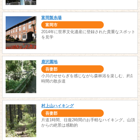
富岡製糸場
富岡市
2014年に世界文化遺産に登録された貴重なスポット
を見学
鹿沢園地
吾妻郡
小川のせせらぎを感じながら森林浴を楽しむ、約1
時間の散歩道
村上山ハイキング
吾妻郡
片道1時間、往復2時間のお手軽なハイキング。山頂
からの絶景は感動的