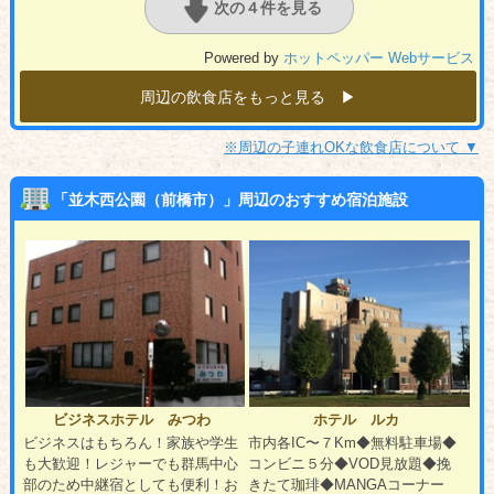
次の４件を見る
Powered by
ホットペッパー Webサービス
周辺の飲食店をもっと見る ▶︎
※周辺の子連れOKな飲食店について ▼
「並木西公園（前橋市）」周辺のおすすめ宿泊施設
ビジネスホテル みつわ
ホテル ルカ
ビジネスはもちろん！家族や学生
市内各IC〜７Km◆無料駐車場◆
も大歓迎！レジャーでも群馬中心
コンビニ５分◆VOD見放題◆挽
部のため中継宿としても便利！お
きたて珈琲◆MANGAコーナー