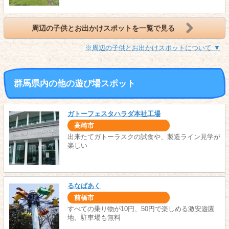
周辺の子供とお出かけスポットを一覧で見る
※周辺の子供とお出かけスポットについて ▼
群馬県内の他の遊び場スポット
ガトーフェスタハラダ本社工場
高崎市
出来たてガトーラスクの試食や、製造ライン見学が
楽しい
るなぱあく
前橋市
すべての乗り物が10円、50円で楽しめる激安遊園
地。駐車場も無料