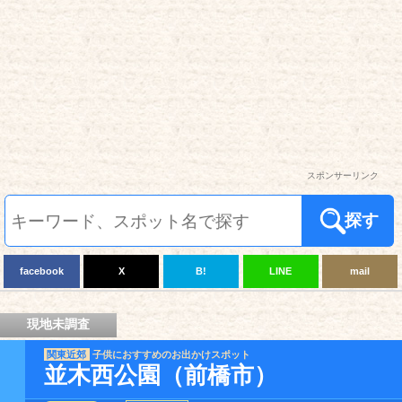
スポンサーリンク
探す
facebook
X
B!
LINE
mail
現地未調査
関東近郊
子供におすすめのお出かけスポット
並木西公園（前橋市）