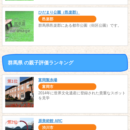
ひだまり公園（邑楽郡）
邑楽郡
群馬県邑楽郡にある都市公園（街区公園）です。
群馬県 の親子評価ランキング
富岡製糸場
第1位
富岡市
2014年に世界文化遺産に登録された貴重なスポット
を見学
原美術館 ARC
第2位
渋川市