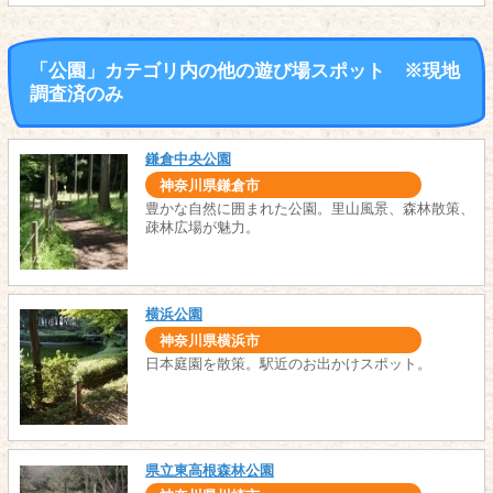
「公園」カテゴリ内の他の遊び場スポット ※現地
調査済のみ
鎌倉中央公園
神奈川県鎌倉市
豊かな自然に囲まれた公園。里山風景、森林散策、
疎林広場が魅力。
横浜公園
神奈川県横浜市
日本庭園を散策。駅近のお出かけスポット。
県立東高根森林公園