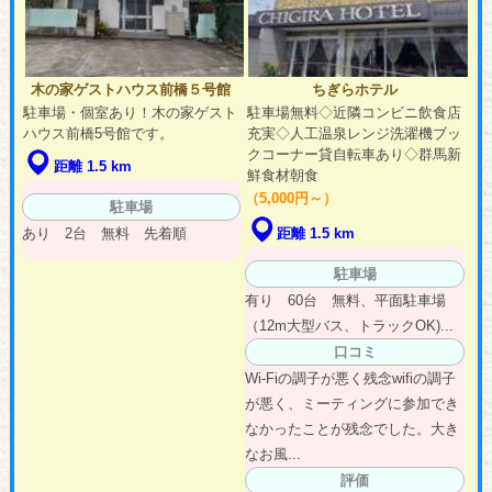
木の家ゲストハウス前橋５号館
ちぎらホテル
駐車場・個室あり！木の家ゲスト
駐車場無料◇近隣コンビニ飲食店
ハウス前橋5号館です。
充実◇人工温泉レンジ洗濯機ブッ
クコーナー貸自転車あり◇群馬新
距離 1.5 km
鮮食材朝食
（5,000円～）
駐車場
あり 2台 無料 先着順
距離 1.5 km
駐車場
有り 60台 無料、平面駐車場
（12m大型バス、トラックOK)...
口コミ
Wi-Fiの調子が悪く残念wifiの調子
が悪く、ミーティングに参加でき
なかったことが残念でした。大き
なお風...
評価