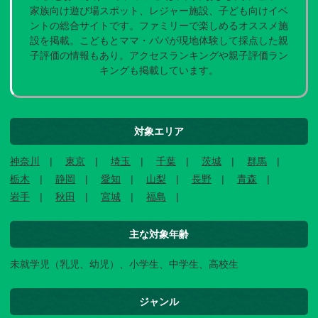
家族向け遊び場スポット、レジャー施設、子ども向けイベ
ントの総合サイトです。ファミリーで楽しめるオススメ施
設を掲載。こどもとママ・パパが現地体験して採点した親
子評価の情報もあり。アクセスランキングや親子評価ラン
キングも掲載しています。
対象エリア
神奈川
東京
埼玉
千葉
茨城
群馬
栃木
静岡
愛知
山梨
長野
青森
岩手
秋田
宮城
福島
主な対象年齢
未就学児（乳児、幼児）、小学生、中学生、高校生
ジャンル