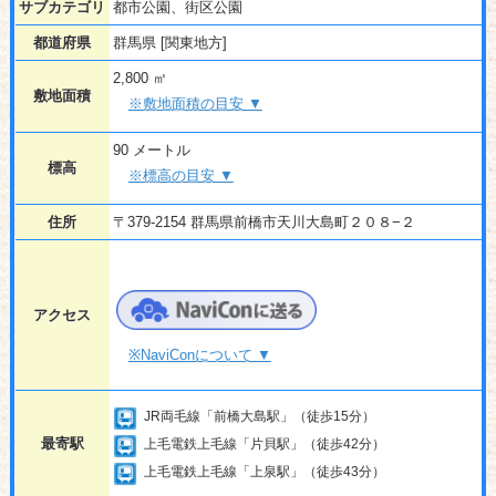
サブカテゴリ
都市公園、街区公園
都道府県
群馬県 [関東地方]
2,800 ㎡
敷地面積
※敷地面積の目安 ▼
90 メートル
標高
※標高の目安 ▼
住所
〒379-2154 群馬県前橋市天川大島町２０８−２
アクセス
※NaviConについて ▼
JR両毛線「前橋大島駅」（徒歩15分）
最寄駅
上毛電鉄上毛線「片貝駅」（徒歩42分）
上毛電鉄上毛線「上泉駅」（徒歩43分）