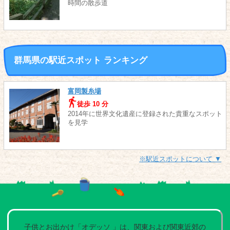
時間の散歩道
群馬県の駅近スポット ランキング
富岡製糸場
徒歩 10 分
2014年に世界文化遺産に登録された貴重なスポット
を見学
※駅近スポットについて ▼
子供とお出かけ「オデッソ 」は、関東および関東近郊の