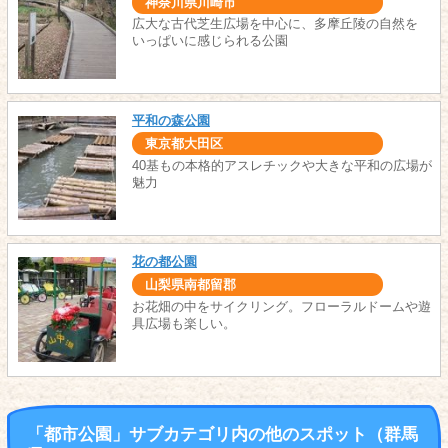
神奈川県川崎市
広大な古代芝生広場を中心に、多摩丘陵の自然を
いっぱいに感じられる公園
平和の森公園
東京都大田区
40基もの本格的アスレチックや大きな平和の広場が
魅力
花の都公園
山梨県南都留郡
お花畑の中をサイクリング。フローラルドームや遊
具広場も楽しい。
「都市公園」サブカテゴリ内の他のスポット（群馬