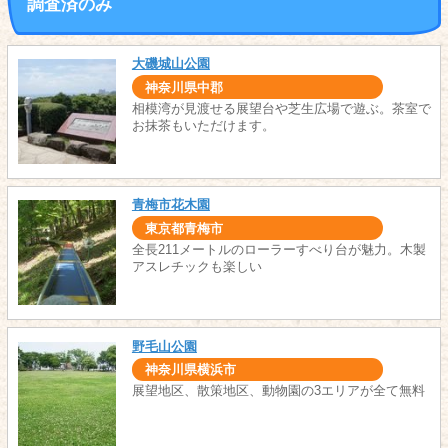
調査済のみ
大磯城山公園
神奈川県中郡
相模湾が見渡せる展望台や芝生広場で遊ぶ。茶室で
お抹茶もいただけます。
青梅市花木園
東京都青梅市
全長211メートルのローラーすべり台が魅力。木製
アスレチックも楽しい
野毛山公園
神奈川県横浜市
展望地区、散策地区、動物園の3エリアが全て無料