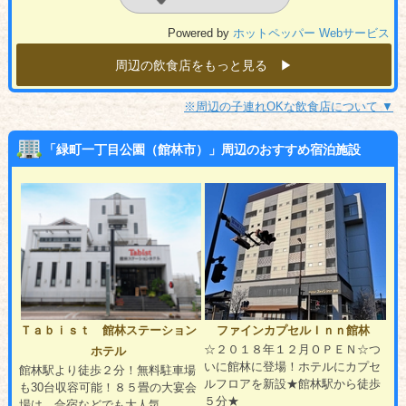
Powered by
ホットペッパー Webサービス
周辺の飲食店をもっと見る ▶︎
※周辺の子連れOKな飲食店について ▼
「緑町一丁目公園（館林市）」周辺のおすすめ宿泊施設
Ｔａｂｉｓｔ 館林ステーション
ファインカプセルＩｎｎ館林
☆２０１８年１２月ＯＰＥＮ☆つ
ホテル
いに館林に登場！ホテルにカプセ
館林駅より徒歩２分！無料駐車場
ルフロアを新設★館林駅から徒歩
も30台収容可能！８５畳の大宴会
５分★
場は、合宿などでも大人気