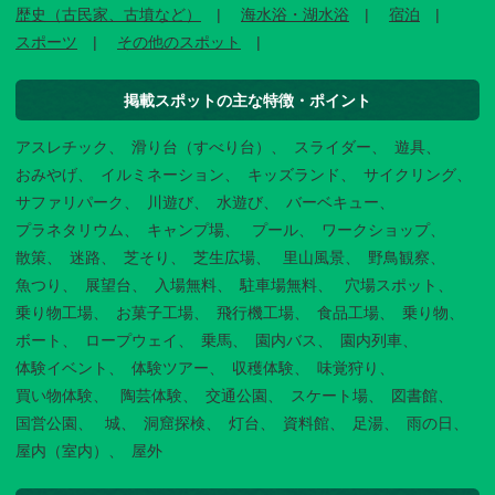
歴史（古民家、古墳など）
海水浴・湖水浴
宿泊
スポーツ
その他のスポット
掲載スポットの主な特徴・ポイント
アスレチック
滑り台（すべり台）
スライダー
遊具
おみやげ
イルミネーション
キッズランド
サイクリング
サファリパーク
川遊び
水遊び
バーベキュー
プラネタリウム
キャンプ場
プール
ワークショップ
散策
迷路
芝そり
芝生広場
里山風景
野鳥観察
魚つり
展望台
入場無料
駐車場無料
穴場スポット
乗り物工場
お菓子工場
飛行機工場
食品工場
乗り物
ボート
ロープウェイ
乗馬
園内バス
園内列車
体験イベント
体験ツアー
収穫体験
味覚狩り
買い物体験
陶芸体験
交通公園
スケート場
図書館
国営公園
城
洞窟探検
灯台
資料館
足湯
雨の日
屋内（室内）
屋外