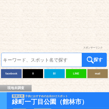
スポンサーリンク
探す
facebook
X
B!
LINE
mail
現地未調査
関東近郊
子供におすすめのお出かけスポット
緑町一丁目公園（館林市）