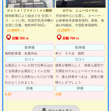
ＨｏｔｅｌファインＩｎｎ館林
ホテル ニューロイヤル
館林駅東口より徒歩５分 全室バ
市街地中心に位置し、スーパー・
ス・トイレ別、加湿空気清浄機が
お食事処等多数有便利。朝食、無
全室に完備。無料WIFI対応♪
線LAN接続、大型駐車場無料。
（2,980円～）
（5,250円～）
距離 500 m
距離 700 m
駐車場
駐車場
無料駐車場 先着26台
有り ５０台 無料
口コミ
口コミ
お風呂とトイレが別で仕事もはか
接客が素晴らしく、朝食も親切で
どる快適さお風呂とトイレが別
大満足ホテルニューロイヤルさん
で、受付で入浴剤もいただけて疲
で、最も特筆すべきは、接客の素
れがよくとれました...
晴らしさでしょう...
評価
評価
4.15
3.56