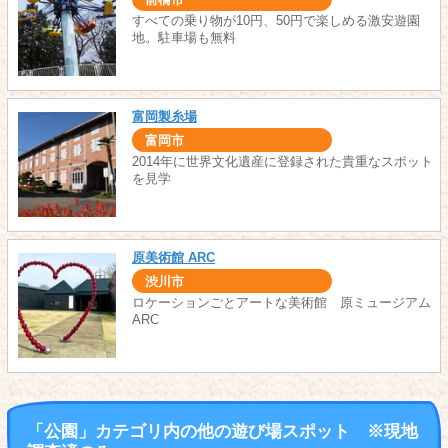
すべての乗り物が10円、50円で楽しめる激安遊園
地。駐車場も無料
富岡製糸場
富岡市
2014年に世界文化遺産に登録された貴重なスポット
を見学
原美術館 ARC
渋川市
ロケーションごとアートな美術館 原ミュージアム
ARC
「公園」カテゴリ内の他の遊び場スポット ※現地