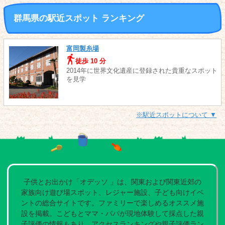
群馬県の駅近スポット ランキング
富岡製糸場
徒歩 10 分
2014年に世界文化遺産に登録された貴重なスポット
を見学
※駅近スポットについて ▼
子供とお出かけ「オデッソ 」は、関東および関東近郊の
家族向け遊び場スポット、レジャー施設、子ども向けイベ
ントの総合サイトです。ファミリーで楽しめるオススメ施
設を掲載。こどもとママ・パパが現地体験して採点した親
子評価の情報もあり。アクセスランキングや親子評価ラン