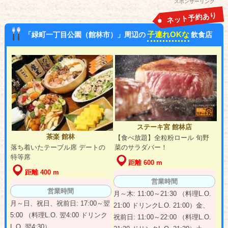
スポンサーリンク
ネット予約あり
子連れOKな
「緑町一丁目公園（館林市）」周辺の
飲食店
ステーキ宮 館林店
茶楽 館林
【食べ放題】全粒粉ロール 旬野
落ち着いたテーブル席 デートの
菜のサラダバー！
特等席
距離 600 m
距離 400 m
営業時間
営業時間
月～木: 11:00～21:30 （料理L.O.
月～日、祝日、祝前日: 17:00～翌
21:00 ドリンクL.O. 21:00）金、
5:00 （料理L.O. 翌4:00 ドリンク
祝前日: 11:00～22:00 （料理L.O.
L.O. 翌4:30）