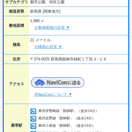
サブカテゴリ
都市公園、街区公園
都道府県
群馬県 [関東地方]
1,968 ㎡
敷地面積
※敷地面積の目安 ▼
21 メートル
標高
※標高の目安 ▼
住所
〒374-0025 群馬県館林市緑町１丁目３−２９
アクセス
※NaviConについて ▼
東武伊勢崎線「館林駅」（徒歩14分）
東武佐野線「館林駅」（徒歩14分）
最寄駅
東武小泉線「館林駅」（徒歩14分）