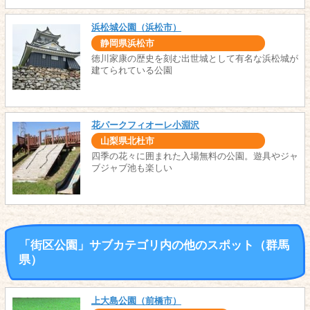
浜松城公園（浜松市）
静岡県浜松市
徳川家康の歴史を刻む出世城として有名な浜松城が
建てられている公園
花パークフィオーレ小淵沢
山梨県北杜市
四季の花々に囲まれた入場無料の公園。遊具やジャ
ブジャブ池も楽しい
「街区公園」サブカテゴリ内の他のスポット（群馬
県）
上大島公園（前橋市）