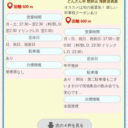
どんさん亭 館林店 海鮮居酒屋
距離 600 m
オススメは旬の厳選魚！ 嬉しい
幹事様クーポンあり
営業時間
距離 600 m
月～土: 17:30～翌2:30 （料理L.O.
翌2:30 ドリンクL.O. 翌2:30）
営業時間
定休日
月～日、祝日、祝前日: 17:00～翌
日、祝日、祝前日
0:00 （料理L.O. 23:30 ドリンク
駐車場
L.O. 23:30）
あり
定休日
分煙情報
年中無休
禁煙席なし
駐車場
あり ：80台：第二駐車場もござ
いますので現地集合の飲み会でも
安心です...
分煙情報
全面禁煙
次の４件を見る