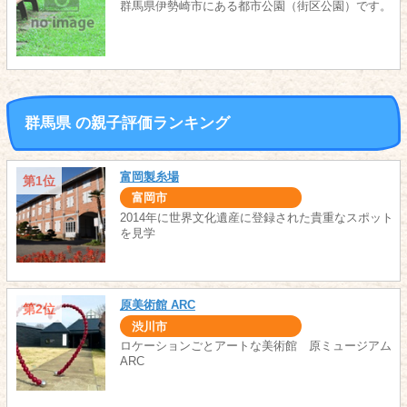
群馬県伊勢崎市にある都市公園（街区公園）です。
群馬県 の親子評価ランキング
富岡製糸場
第1位
富岡市
2014年に世界文化遺産に登録された貴重なスポット
を見学
原美術館 ARC
第2位
渋川市
ロケーションごとアートな美術館 原ミュージアム
ARC