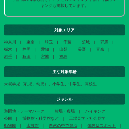
キングも掲載しています。
対象エリア
神奈川
東京
埼玉
千葉
茨城
群馬
栃木
静岡
愛知
山梨
長野
青森
岩手
秋田
宮城
福島
主な対象年齢
未就学児（乳児、幼児）、小学生、中学生、高校生
ジャンル
遊園地・テーマパーク
牧場・農場
ハイキング
公園
博物館・科学館など
工場見学・社会見学
動物園
水族館
自然の中で遊ぶ
体験型スポット