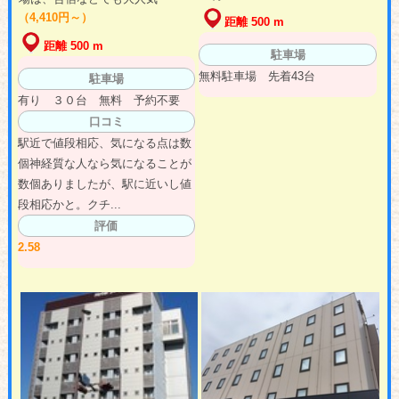
（4,410円～）
距離 500 m
距離 500 m
駐車場
無料駐車場 先着43台
駐車場
有り ３０台 無料 予約不要
口コミ
駅近で値段相応、気になる点は数
個神経質な人なら気になることが
数個ありましたが、駅に近いし値
段相応かと。クチ...
評価
2.58