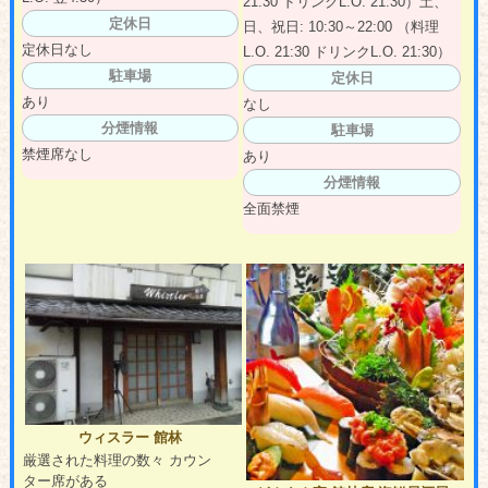
21:30 ドリンクL.O. 21:30）土、
定休日
日、祝日: 10:30～22:00 （料理
定休日なし
L.O. 21:30 ドリンクL.O. 21:30）
駐車場
定休日
あり
なし
分煙情報
駐車場
禁煙席なし
あり
分煙情報
全面禁煙
ウィスラー 館林
厳選された料理の数々 カウン
ター席がある