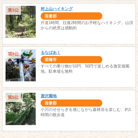
村上山ハイキング
第3位
吾妻郡
片道1時間、往復2時間のお手軽なハイキング。山頂
からの絶景は感動的
るなぱあく
第4位
前橋市
すべての乗り物が10円、50円で楽しめる激安遊園
地。駐車場も無料
鹿沢園地
第5位
吾妻郡
小川のせせらぎを感じながら森林浴を楽しむ、約1
時間の散歩道