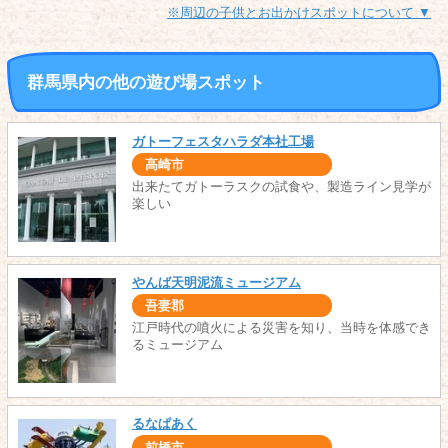
※周辺の子供とお出かけスポットについて ▼
群馬県内の他の遊び場スポット
ガトーフェスタハラダ本社工場
高崎市
出来たてガトーラスクの試食や、製造ライン見学が
楽しい
やんば天明泥流ミュージアム
吾妻郡
江戸時代の噴火による災害を知り、当時を体感でき
るミュージアム
るなぱあく
前橋市