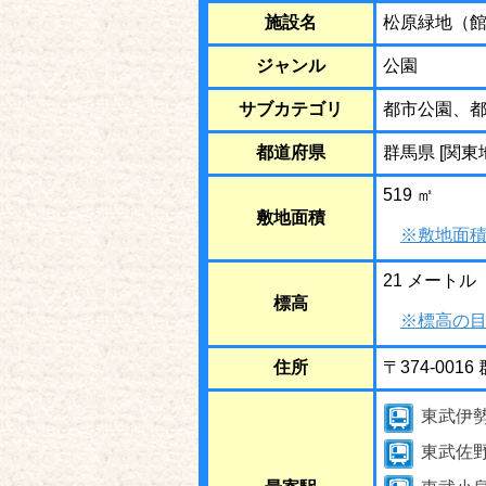
施設名
松原緑地（
ジャンル
公園
サブカテゴリ
都市公園、
都道府県
群馬県 [関東
519 ㎡
敷地面積
※敷地面積
21 メートル
標高
※標高の目
住所
〒374-001
東武伊
東武佐