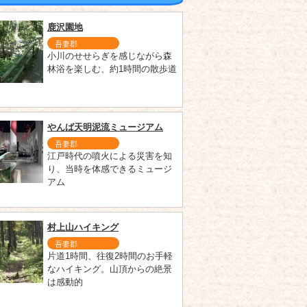
鹿沢園地
吾妻郡
小川のせせらぎを感じながら森
林浴を楽しむ、約1時間の散歩道
やんば天明泥流ミュージアム
吾妻郡
江戸時代の噴火による災害を知
り、当時を体感できるミュージ
アム
村上山ハイキング
吾妻郡
片道1時間、往復2時間のお手軽
なハイキング。山頂からの絶景
は感動的