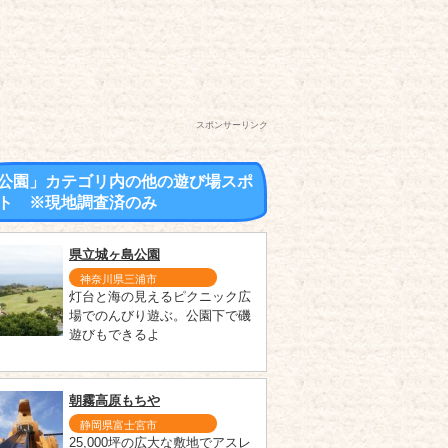
スポンサーリンク
公園」カテゴリ内の他の遊び場スポ
ト ※現地調査済のみ
県立城ヶ島公園
神奈川県三浦市
灯台と海の見えるピクニック広
場でのんびり遊ぶ。公園下で磯
遊びもできるよ
朝霧高原もちや
静岡県富士宮市
25,000坪の広大な敷地でアスレ