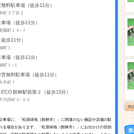
営無料駐車場（徒歩11分）
本町３丁目２
車場（徒歩11分）
美園町１４−７
徒歩11分）
城町１
車場（徒歩11分）
城町１−１
市営無料駐車場（徒歩11分）
大手町７
ECO 館林駅前第２（徒歩15分）
千代田町３−５０
周
駐車場に、「松原緑地（館林市）」に関連のない施設や店舗の駐
れる場合があります。「松原緑地（館林市）」にお出かけの目的
群