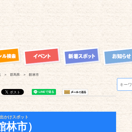
覧
群馬県
館林市
出かけスポット
館林市）