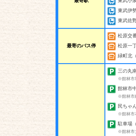
最寄駅
東武小
東武伊
東武佐
松原交
最寄のバス停
松原一
緑町北
三の丸
※館林市
館林市
※館林市
民ちゃ
※館林市
駐車場（
※館林市