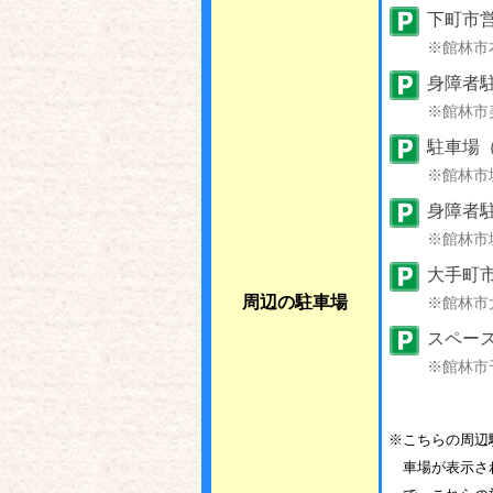
下町市
※館林市
身障者駐
※館林市
駐車場（
※館林市
身障者駐
※館林市
大手町
周辺の駐車場
※館林市
スペース
※館林市
※こちらの周辺
車場が表示さ