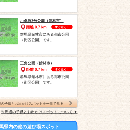
小桑原3号公園（館林市）
距離 0.7 km
すぐ近く！
群馬県館林市にある都市公園
（街区公園）です。
三角公園（館林市）
距離 0.7 km
すぐ近く！
群馬県館林市にある都市公園
（街区公園）です。
辺の子供とお出かけスポットを一覧で見る
※周辺の子供とお出かけスポットについて ▼
馬県内の他の遊び場スポット