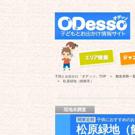
子供とお出かけ「オデッソ」
TOP
都道府県一
松原緑地（館林市）
現地未調査
関東近郊
子供におすすめのお
松原緑地（