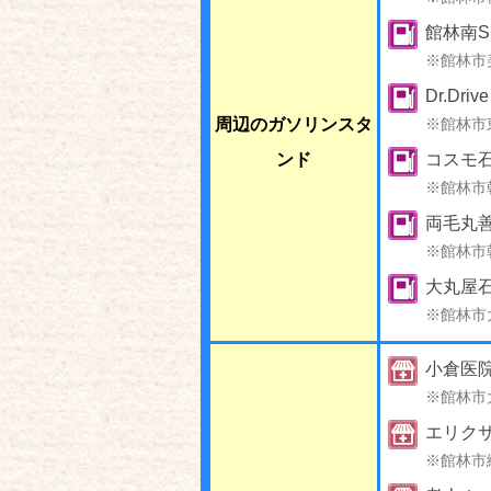
館林南S
※館林市
Dr.Dr
周辺のガソリンスタ
※館林市
ンド
コスモ石
※館林市
両毛丸善
※館林市
大丸屋
※館林市
小倉医
※館林市
エリク
※館林市