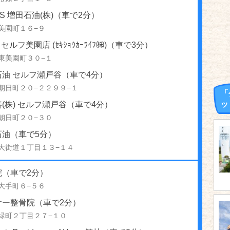
S 増田石油(株)（車で2分）
美園町１６−９
ive セルフ美園店 (ｾｷｼｮｳｶｰﾗｲﾌ㈱)（車で3分）
東美園町３０−１
油 セルフ瀬戸谷（車で4分）
朝日町２０−２２９９−１
「
ッ
(株) セルフ瀬戸谷（車で4分）
朝日町２０−３０
石油（車で5分）
大街道１丁目１３−１４
院（車で2分）
大手町６−５６
サー整骨院（車で2分）
緑町２丁目２７−１０