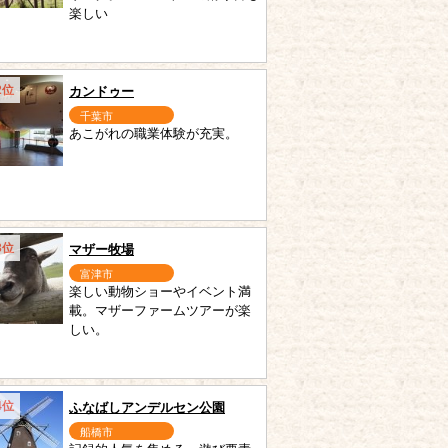
楽しい
2位
カンドゥー
千葉市
あこがれの職業体験が充実。
3位
マザー牧場
富津市
楽しい動物ショーやイベント満
載。マザーファームツアーが楽
しい。
4位
ふなばしアンデルセン公園
船橋市