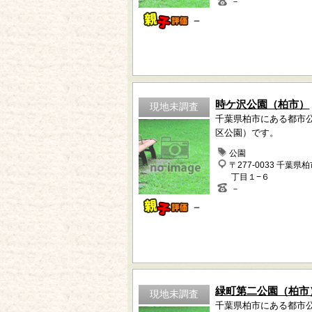
－
－
時ケ沢公園（柏市）
現地未調査
千葉県柏市にある都市
区公園）です。
公園
〒277-0033 千葉県
丁目１−６
－
－
緑町第二公園（柏市
現地未調査
千葉県柏市にある都市