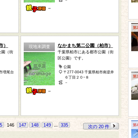
－
－
第
市）
なかまち第二公園（柏市）
現地未調査
公園（街
千葉県柏市にある都市公園（街
区公園）です。
公園
柏市増尾台
〒277-0043 千葉県柏市南逆井
第
６丁目２０−８
－
－
5
146
147
148
149
...
335
第
次の 20 件