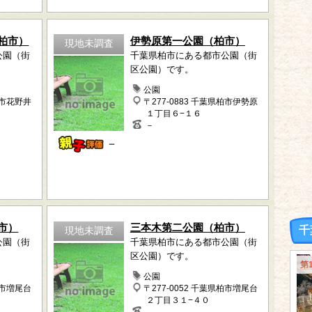
柏市）
伊勢原第一公園（柏市）
現地未調査
公園（街
千葉県柏市にある都市公園（街
区公園）です。
公園
柏市花野井
〒277-0883 千葉県柏市伊勢原
１丁目６−１６
－
－
市）
三本木第二公園（柏市）
千
現地未調査
公園（街
千葉県柏市にある都市公園（街
区公園）です。
第
公園
柏市増尾台
〒277-0052 千葉県柏市増尾台
２丁目３１−４０