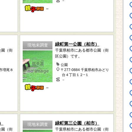
－
－
緑町第一公園（柏市）
現地未調査
公園（街
千葉県柏市にある都市公園（街
区公園）です。
公園
柏市増尾８
〒277-0884 千葉県柏市みどり
台４丁目１２−１
－
－
）
緑町第三公園（柏市）
現地未調査
公園（街
千葉県柏市にある都市公園（街