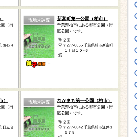
）
新富町第一公園（柏市）
現地未調査
公園（街
千葉県柏市にある都市公園（街
区公園）です。
公園
柏市藤心４
〒277-0856 千葉県柏市新富町
１丁目１０−６
－
－
市）
なかまち第一公園（柏市）
現地未調査
公園（街
千葉県柏市にある都市公園（街
区公園）です。
公園
柏市日立台
〒277-0042 千葉県柏市逆井１
５７８