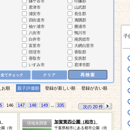
鎌ケ谷市
印旛郡
君津市
山武郡
浦安市
長生郡
四街道市
夷隅郡
袖ケ浦市
勝浦市
八街市
鴨川市
子
白井市
南房総市
富里市
大網白里市
匝瑳市
香取郡
香取市
安房郡
いすみ市
君津市郡
再検索
全てチェック
クリア
えお順
親子評価順
登録が新しい順
登録が古い順
5
146
147
148
149
...
335
次の 20 件
）
加賀第四公園（柏市）
現地未調査
公園（街
千葉県柏市にある都市公園（街