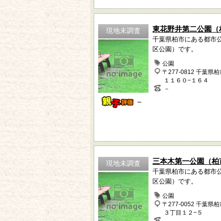
東花野井第二公園（
現地未調査
千葉県柏市にある都市
区公園）です。
公園
〒277-0812 千葉県
１１６０−１６４
－
－
三本木第一公園（柏
現地未調査
千葉県柏市にある都市
区公園）です。
公園
〒277-0052 千葉県
３丁目１２−５