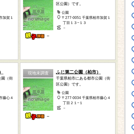
区公園）です。
公園
柏市加賀１
〒277-0051 千葉県柏市加賀１
丁目１３−１３
－
－
）
ふじ第二公園（柏市）
現地未調査
公園（街
千葉県柏市にある都市公園（街
区公園）です。
公園
柏市藤心４
〒277-0034 千葉県柏市藤心４
丁目２１−１
－
－