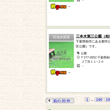
－
－
三本木第三公園（柏
現地未調査
千葉県柏市にある都市
区公園）です。
公園
〒277-0052 千葉県
２丁目１１−２０
－
－
1
...
144
14
前の 20 件