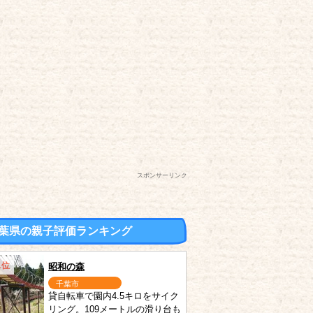
スポンサーリンク
葉県の親子評価ランキング
1位
昭和の森
千葉市
貸自転車で園内4.5キロをサイク
リング。109メートルの滑り台も