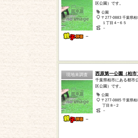
区公園）です。
公園
〒277-0883 千葉県
１丁目４−６５
－
－
西原第一公園（柏市
現地未調査
千葉県柏市にある都市
区公園）です。
公園
〒277-0885 千葉県
丁目８−２
－
－