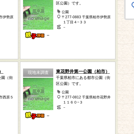
区公園）です。
公園
柏市伊勢原
〒277-0883 千葉県柏市伊勢原
１丁目４−３３
－
－
）
東花野井第一公園（柏市）
現地未調査
公園（街
千葉県柏市にある都市公園（街
区公園）です。
公園
柏市西原５
〒277-0812 千葉県柏市花野井
１１６０−３
－
－