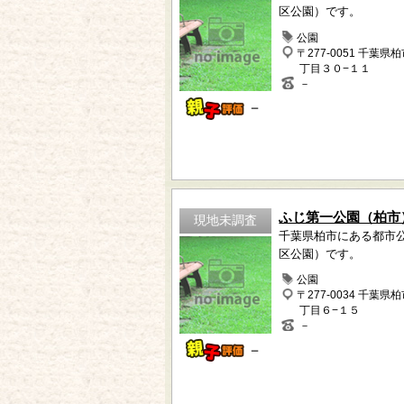
区公園）です。
公園
〒277-0051 千葉県
丁目３０−１１
－
－
ふじ第一公園（柏市
現地未調査
千葉県柏市にある都市
区公園）です。
公園
〒277-0034 千葉県
丁目６−１５
－
－