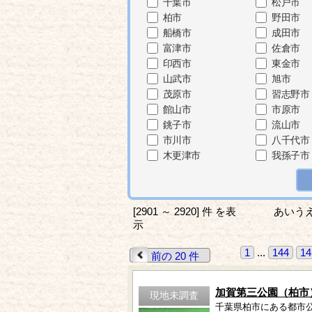
千葉市
松戸市
柏市
野田市
船橋市
成田市
富津市
佐倉市
印西市
東金市
山武市
旭市
茂原市
習志野市
館山市
市原市
銚子市
流山市
市川市
八千代市
木更津市
我孫子市
[2901 ～ 2920] 件 を表
あいう
示
1
...
144
14
前の 20 件
加賀第三公園（柏市
現地未調査
千葉県柏市にある都市