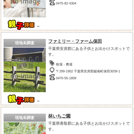
0475-82-4304
－
ファミリー・ファーム保田
現地未調査
千葉県安房郡にある子供とお出かけスポットで
す。
牧場・農場
〒299-1902 千葉県安房郡鋸南町保田3039-1
0470-55-1809
－
林いちご園
現地未調査
千葉県香取郡にある子供とお出かけスポットで
す。