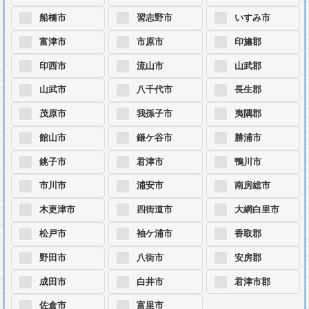
船橋市
習志野市
いすみ市
富津市
市原市
印旛郡
印西市
流山市
山武郡
山武市
八千代市
長生郡
茂原市
我孫子市
夷隅郡
館山市
鎌ケ谷市
勝浦市
銚子市
君津市
鴨川市
市川市
浦安市
南房総市
木更津市
四街道市
大網白里市
松戸市
袖ケ浦市
香取郡
野田市
八街市
安房郡
成田市
白井市
君津市郡
佐倉市
富里市