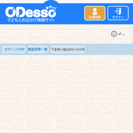
会員登録
ログイン
メニュー
オデッソTOP
都道府県一覧
千葉県の
施設
[601-620件]