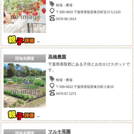
牧場・農場
〒289-0602 千葉県香取郡東庄町笹川ろ1120
0478-86-1614
－
高橋農園
現地未調査
千葉県香取郡にある子供とお出かけスポットで
す。
牧場・農場
〒289-0622 千葉県香取郡東庄町小座15
0478-87-1271
－
マルキ苺園
現地未調査