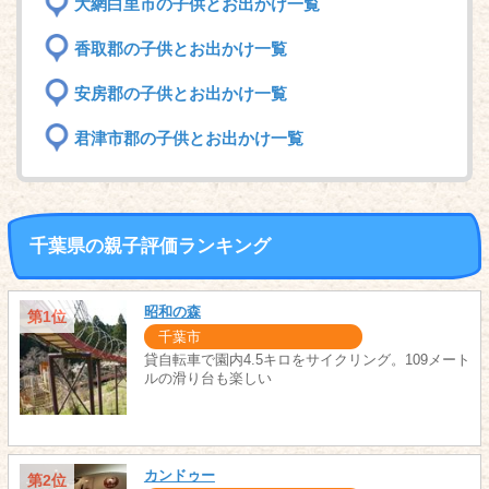
大網白里市の子供とお出かけ一覧
香取郡の子供とお出かけ一覧
安房郡の子供とお出かけ一覧
君津市郡の子供とお出かけ一覧
千葉県の親子評価ランキング
昭和の森
第1位
千葉市
貸自転車で園内4.5キロをサイクリング。109メート
ルの滑り台も楽しい
カンドゥー
第2位