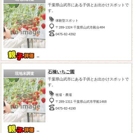
千葉県山武市にある子供とお出かけスポットで
す。
体験型スポット
〒289-1324 千葉県山武市殿台484
0475-82-4392
－
石橋いちご園
現地未調査
千葉県山武市にある子供とお出かけスポットで
す。
牧場・農場
〒289-1311 千葉県山武市早船1468
0475-82-4190
－