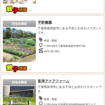
－
平野農園
現地未調査
千葉県南房総市にある子供とお出かけスポット
です。
牧場・農場
〒294-0823 千葉県南房総市府中700
0470-36-1551
－
富津アクアファーム
現地未調査
千葉県富津市にある子供とお出かけスポットで
す。
牧場・農場
〒293-0054 千葉県富津市鶴岡449富津アクア