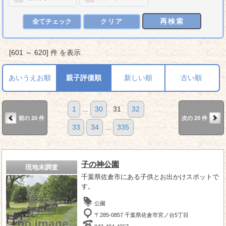
再検索
全てチェック
クリア
[601 ～ 620] 件 を表示
あいうえお順
親子評価順
新しい順
古い順
1
...
30
31
32
前の 20 件
次の 20 件
33
34
...
335
子の神公園
現地未調査
千葉県佐倉市にある子供とお出かけスポットで
す。
公園
〒285-0857 千葉県佐倉市宮ノ台5丁目