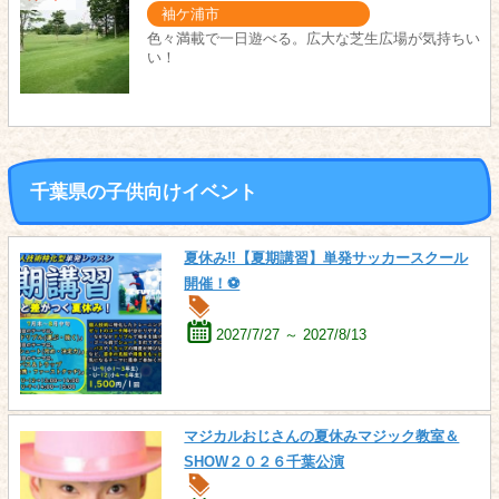
袖ケ浦市
色々満載で一日遊べる。広大な芝生広場が気持ちい
い！
千葉県の子供向けイベント
夏休み‼【夏期講習】単発サッカースクール
開催！⚽
2027/7/27 ～ 2027/8/13
マジカルおじさんの夏休みマジック教室＆
SHOW２０２６千葉公演