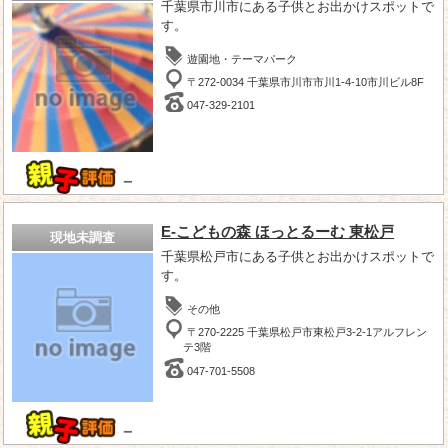
千葉県市川市にある子供とお出かけスポットで
す。
遊園地・テーマパーク
〒272-0034 千葉県市川市市川1-4-10市川ビル8F
047-329-2101
－
E-こどもの森 ほっとるーむ 東松戸
現地未調査
千葉県松戸市にある子供とお出かけスポットで
す。
その他
〒270-2225 千葉県松戸市東松戸3-2-1アルフレン
テ3階
047-701-5508
－