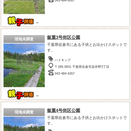
043-484-4267
－
飯重3号街区公園
現地未調査
千葉県佐倉市にある子供とお出かけスポットで
す。
ハイキング
〒285-0831 千葉県佐倉市染井野3丁目
043-484-4267
－
飯重4号街区公園
現地未調査
千葉県佐倉市にある子供とお出かけスポットで
す。