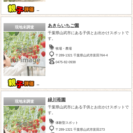
－
あきらいちご園
現地未調査
千葉県山武市にある子供とお出かけスポットで
す。
牧場・農場
〒289-1321 千葉県山武市富田764-4
0475-82-0938
－
緑川苺園
現地未調査
千葉県山武市にある子供とお出かけスポットで
す。
体験型スポット
〒289-1321 千葉県山武市富田273