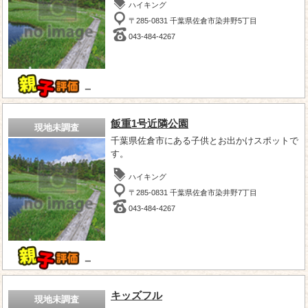
ハイキング
〒285-0831 千葉県佐倉市染井野5丁目
043-484-4267
－
飯重1号近隣公園
現地未調査
千葉県佐倉市にある子供とお出かけスポットで
す。
ハイキング
〒285-0831 千葉県佐倉市染井野7丁目
043-484-4267
－
キッズフル
現地未調査