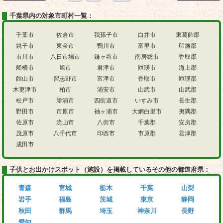
千葉県内の対象市町村一覧：
千葉市
佐倉市
我孫子市
白井市
東葛飾郡
銚子市
東金市
鴨川市
富里市
印旛郡
市川市
八日市場市
鎌ヶ谷市
南房総市
香取郡
船橋市
旭市
君津市
匝瑳市
海上郡
館山市
習志野市
富津市
香取市
匝瑳郡
木更津市
柏市
浦安市
山武市
山武郡
松戸市
勝浦市
四街道市
いすみ市
長生郡
野田市
市原市
袖ヶ浦市
大網白里市
夷隅郡
佐原市
流山市
八街市
千葉郡
安房郡
茂原市
八千代市
印西市
市原郡
君津郡
成田市
子供とお出かけスポット（施設）を掲載しているその他の都道府県：
青森
宮城
栃木
千葉
山梨
岩手
福島
茨城
東京
静岡
秋田
群馬
埼玉
神奈川
長野
愛知