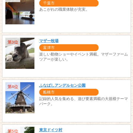
千葉市
あこがれの職業体験が充実。
マザー牧場
第3位
富津市
楽しい動物ショーやイベント満載。マザーファーム
ツアーが楽しい。
ふなばしアンデルセン公園
第4位
船橋市
記録的人気を集める、遊び要素満載の大規模テーマ
パーク。
東京ドイツ村
第5位