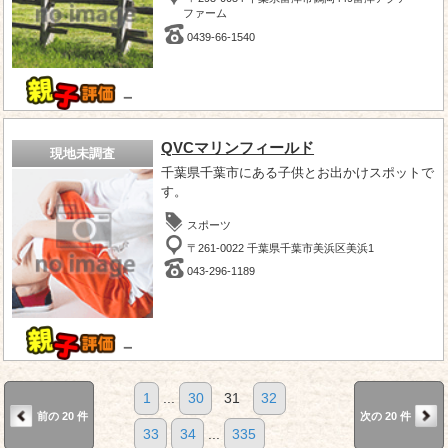
ファーム
0439-66-1540
－
QVCマリンフィールド
現地未調査
千葉県千葉市にある子供とお出かけスポットで
す。
スポーツ
〒261-0022 千葉県千葉市美浜区美浜1
043-296-1189
－
1
...
30
31
32
前の 20 件
次の 20 件
33
34
...
335