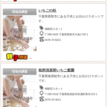
いちごの杜
現地未調査
千葉県香取市にある子供とお出かけスポットで
す。
体験型スポット
〒289-0425 千葉県香取市大角1730-1
0478-70-8221
－
枇杷倶楽部いちご庭園
現地未調査
千葉県南房総市にある子供とお出かけスポット
です。
体験型スポット
〒299-2416 千葉県南房総市富浦町青木123-1
0470-33-4611