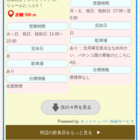
営業時間
リュームたっぷり！
月～土、祝日、祝前日: 17:00～翌
距離 500 m
0:00
定休日
営業時間
日
火～日、祝日、祝前日: 11:00～
駐車場
22:00
あり ：北貝塚交差点ななめ向か
定休日
い、パチンコ屋の看板のところに
月
4台...
駐車場
分煙情報
あり
禁煙席なし
分煙情報
全面禁煙
次の４件を見る
Powered by
ホットペッパー Webサービス
周辺の飲食店をもっと見る ▶︎