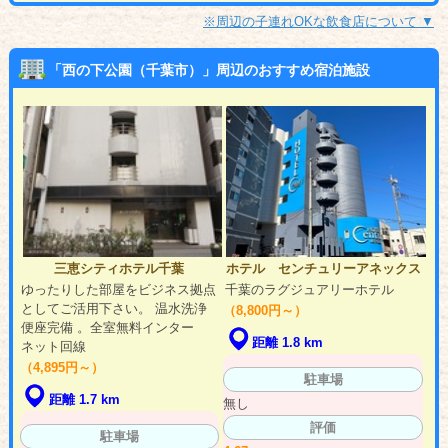
※周辺の子連れOKな飲食店について ▼
「西の下公園（千葉市）」周辺のおすすめ宿泊施設
三恵シティホテル千葉
ホテル センチュリーアネックス
ゆったりした部屋をビジネス拠点
千葉のラグジュアリーホテル
としてご活用下さい。 温水洗浄
（8,800円～）
便座完備 。全室無料インター
距離 1.8 km
ネット回線
（4,895円～）
駐車場
距離 1.7 km
無し
評価
駐車場