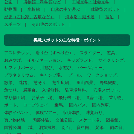
公園
博物館・科学館など
工場見学・社会見学
動物園
水族館
自然の中で遊ぶ
体験型スポット
歴史（古民家、古墳など）
海水浴・湖水浴
宿泊
スポーツ
その他のスポット
掲載スポットの主な特徴・ポイント
アスレチック
滑り台（すべり台）
スライダー
遊具
おみやげ
イルミネーション
キッズランド
サイクリング
サファリパーク
川遊び
水遊び
バーベキュー
プラネタリウム
キャンプ場
プール
ワークショップ
散策
迷路
芝そり
芝生広場
里山風景
野鳥観察
魚つり
展望台
入場無料
駐車場無料
穴場スポット
乗り物工場
お菓子工場
飛行機工場
食品工場
乗り物
ボート
ロープウェイ
乗馬
園内バス
園内列車
体験イベント
体験ツアー
収穫体験
味覚狩り
買い物体験
陶芸体験
交通公園
スケート場
図書館
国営公園
城
洞窟探検
灯台
資料館
足湯
雨の日