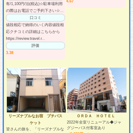
4.67
有/1,100円/泊(税込)☆駐車場利用
の際はお電話でご予約下さい☆...
口コミ
値段相応で納得のいく内容値段相
応クチコミの詳細はこちらから
https://review.travel.r...
評価
3.38
リーズナブルなお宿 プチバス
ＯＲＤＡ ＨＯＴＥＬ
2022年全室リニューアル◆ジャ
ケット
グジーバス付客室あり
皆さんの旅を、「リーズナブルな