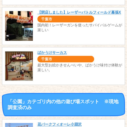
【閉店しました】レーザーバトルフィールド幕張X
千葉市
国内初！レーザーガンを使ったサバイバルゲームが
楽しい
ばかうけサーカス
千葉市
超大型お絵かきせんべいや、ばかうけ味付け体験が
楽しい。
「公園」カテゴリ内の他の遊び場スポット ※現地
調査済のみ
花パークフィオーレ小淵沢