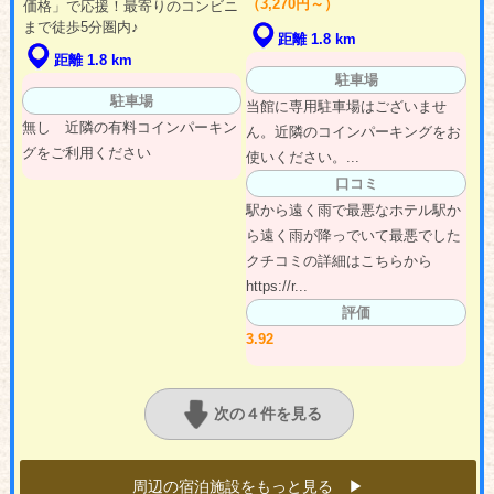
（3,270円～）
価格」で応援！最寄りのコンビニ
まで徒歩5分圏内♪
距離 1.8 km
距離 1.8 km
駐車場
駐車場
当館に専用駐車場はございませ
無し 近隣の有料コインパーキン
ん。近隣のコインパーキングをお
グをご利用ください
使いください。...
口コミ
駅から遠く雨で最悪なホテル駅か
ら遠く雨が降っでいて最悪でした
クチコミの詳細はこちらから
https://r...
評価
3.92
次の４件を見る
周辺の宿泊施設をもっと見る ▶︎