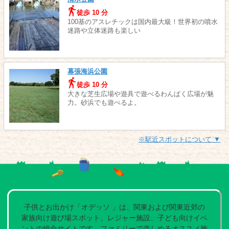
徒歩 10 分
100基のアスレチックは国内最大級！世界初の噴水
迷路や立体迷路も楽しい
幕張海浜公園
徒歩 10 分
大きな芝生広場や遊具で遊べるわんぱく広場が魅
力。砂浜でも遊べるよ。
※駅近スポットについて ▼
子供とお出かけ「オデッソ 」は、関東および関東近郊の
家族向け遊び場スポット、レジャー施設、子ども向けイベ
ントの総合サイトです。ファミリーで楽しめるオススメ施