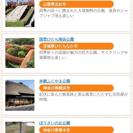
山梨県北杜市
四季の花々に囲まれた入場無料の公園。遊具やジャ
ブジャブ池も楽しい
国営ひたち海浜公園
茨城県ひたちなか市
四季折々の花畑が魅力の巨大公園。サイクリングや
遊園地も楽しい
本郷ふじやま公園
神奈川県横浜市
起伏に富んだ散策路と里山風景にたたずむ古民家が
特徴。
ぼうさいの丘公園
神奈川県厚木市