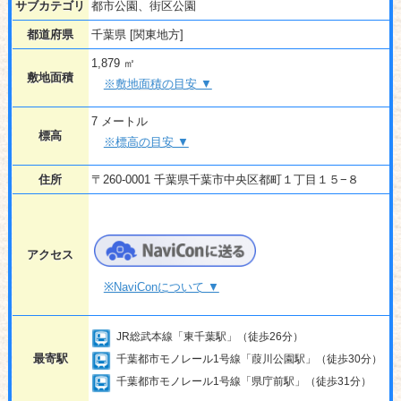
サブカテゴリ
都市公園、街区公園
都道府県
千葉県 [関東地方]
1,879 ㎡
敷地面積
※敷地面積の目安 ▼
7 メートル
標高
※標高の目安 ▼
住所
〒260-0001 千葉県千葉市中央区都町１丁目１５−８
アクセス
※NaviConについて ▼
JR総武本線「東千葉駅」（徒歩26分）
最寄駅
千葉都市モノレール1号線「葭川公園駅」（徒歩30分）
千葉都市モノレール1号線「県庁前駅」（徒歩31分）