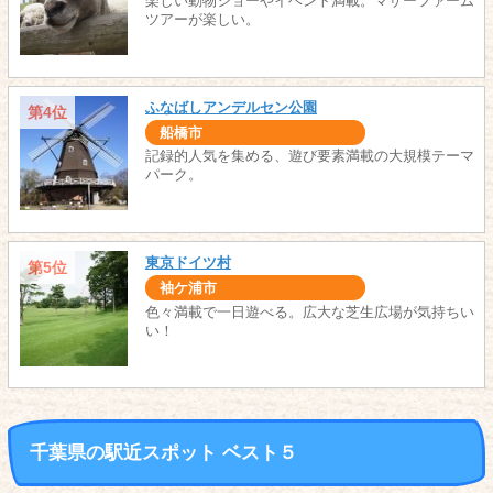
楽しい動物ショーやイベント満載。マザーファーム
ツアーが楽しい。
ふなばしアンデルセン公園
第4位
船橋市
記録的人気を集める、遊び要素満載の大規模テーマ
パーク。
東京ドイツ村
第5位
袖ケ浦市
色々満載で一日遊べる。広大な芝生広場が気持ちい
い！
千葉県の駅近スポット ベスト５