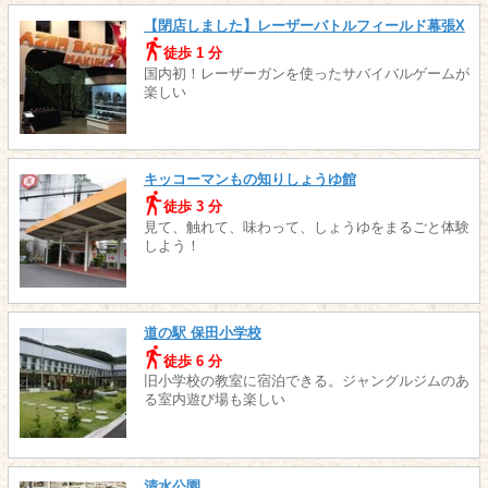
【閉店しました】レーザーバトルフィールド幕張X
徒歩 1 分
国内初！レーザーガンを使ったサバイバルゲームが
楽しい
キッコーマンもの知りしょうゆ館
徒歩 3 分
見て、触れて、味わって、しょうゆをまるごと体験
しよう！
道の駅 保田小学校
徒歩 6 分
旧小学校の教室に宿泊できる。ジャングルジムのあ
る室内遊び場も楽しい
清水公園