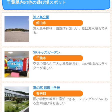
千葉県内の他の遊び場スポット
沖ノ島公園
館山市
無人島を探検！磯遊びも楽しい。夏は海水浴もでき
る。
SKキッズガーデン
千葉市
空気で膨らむ巨大な風船遊具や、白い砂場のスライ
ダーが楽しい
道の駅 保田小学校
安房郡
旧小学校の教室に宿泊できる。ジャングルジムのあ
る室内遊び場も楽しい