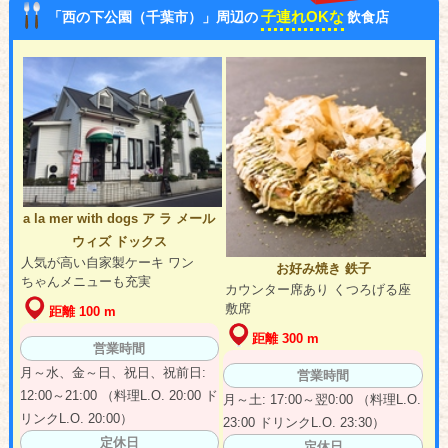
子連れOKな
「西の下公園（千葉市）」周辺の
飲食店
a la mer with dogs ア ラ メール
ウィズ ドックス
人気が高い自家製ケーキ ワン
お好み焼き 鉄子
ちゃんメニューも充実
カウンター席あり くつろげる座
敷席
距離 100 m
距離 300 m
営業時間
月～水、金～日、祝日、祝前日:
営業時間
12:00～21:00 （料理L.O. 20:00 ド
月～土: 17:00～翌0:00 （料理L.O.
リンクL.O. 20:00）
23:00 ドリンクL.O. 23:30）
定休日
定休日