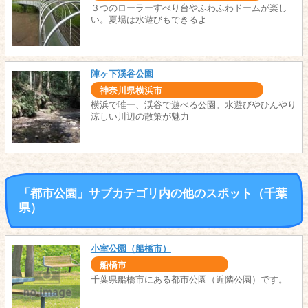
３つのローラーすべり台やふわふわドームが楽し
い。夏場は水遊びもできるよ
陣ヶ下渓谷公園
神奈川県横浜市
横浜で唯一、渓谷で遊べる公園。水遊びやひんやり
涼しい川辺の散策が魅力
「都市公園」サブカテゴリ内の他のスポット（千葉
県）
小室公園（船橋市）
船橋市
千葉県船橋市にある都市公園（近隣公園）です。