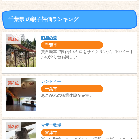
千葉県 の親子評価ランキング
昭和の森
第1位
千葉市
貸自転車で園内4.5キロをサイクリング。109メート
ルの滑り台も楽しい
カンドゥー
第2位
千葉市
あこがれの職業体験が充実。
マザー牧場
第3位
富津市