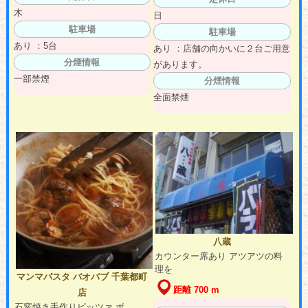
木
日
駐車場
駐車場
あり ：5台
あり ：店舗の向かいに２台ご用意
分煙情報
があります。
一部禁煙
分煙情報
全面禁煙
八蔵
カウンター席あり アツアツの料
理を
マンマパスタ バオバブ 千葉都町
距離 700 m
店
石窯焼き手作りピッツァ ボ