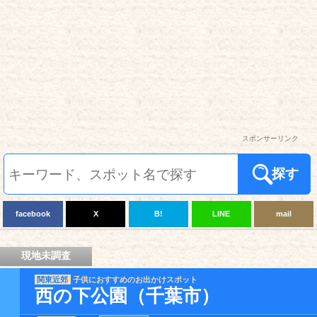
スポンサーリンク
探す
facebook
X
B!
LINE
mail
現地未調査
関東近郊
子供におすすめのお出かけスポット
西の下公園（千葉市）