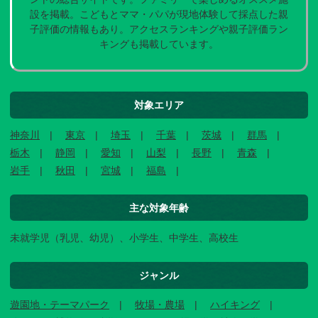
設を掲載。こどもとママ・パパが現地体験して採点した親
子評価の情報もあり。アクセスランキングや親子評価ラン
キングも掲載しています。
対象エリア
神奈川
東京
埼玉
千葉
茨城
群馬
栃木
静岡
愛知
山梨
長野
青森
岩手
秋田
宮城
福島
主な対象年齢
未就学児（乳児、幼児）、小学生、中学生、高校生
ジャンル
遊園地・テーマパーク
牧場・農場
ハイキング