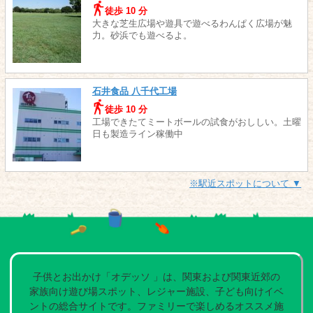
徒歩 10 分
大きな芝生広場や遊具で遊べるわんぱく広場が魅
力。砂浜でも遊べるよ。
石井食品 八千代工場
徒歩 10 分
工場できたてミートボールの試食がおししい。土曜
日も製造ライン稼働中
※駅近スポットについて ▼
子供とお出かけ「オデッソ 」は、関東および関東近郊の
家族向け遊び場スポット、レジャー施設、子ども向けイベ
ントの総合サイトです。ファミリーで楽しめるオススメ施