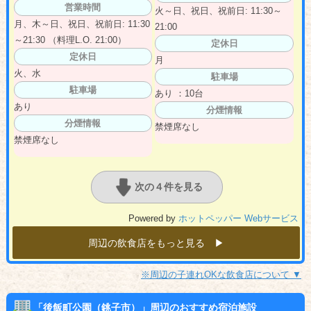
営業時間
火～日、祝日、祝前日: 11:30～
月、木～日、祝日、祝前日: 11:30
21:00
～21:30 （料理L.O. 21:00）
定休日
定休日
月
火、水
駐車場
駐車場
あり ：10台
あり
分煙情報
分煙情報
禁煙席なし
禁煙席なし
次の４件を見る
Powered by
ホットペッパー Webサービス
周辺の飲食店をもっと見る ▶︎
※周辺の子連れOKな飲食店について ▼
「後飯町公園（銚子市）」周辺のおすすめ宿泊施設