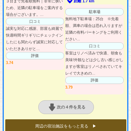
３台まで先着順無料｜非常に狭い
距離 1.7 km
ため、近隣の駐車場をご案内する
駐車場
場合がございます。...
無料地下駐車場：25台 ※先着
口コミ
順、満車の場合は恐れ入りますが
誠実な対応に感謝、部屋も綺麗で
近隣の有料パーキングをご利用く
快適時間ギリギリにチェックイン
ださい...
したにも関わらず誠実に対応して
口コミ
いただきありがと...
客室はリノベ済みで快適、朝食も
評価
美味!外観などは少し古い感じがし
3.74
ますが客室はリノベされていてキ
レイで大きめの...
評価
3.79
次の４件を見る
周辺の宿泊施設をもっと見る ▶︎