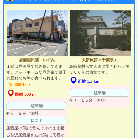
居酒屋民宿 いずみ
大新旅館＜千葉県＞
１階は居酒屋で飲み食いできま
島崎藤村ら文人達に愛された老舗
す。アットホームな雰囲気で銚子
３００年の旅館です。
の新鮮なお魚が食べられます。
距離 1.3 km
（6,300円～）
駐車場
距離 500 m
有り １５台 無料
駐車場
有り ２台 無料
口コミ
居酒屋の2階で飲んでそのまま寝
る贅沢居酒屋さんの2階に民宿が