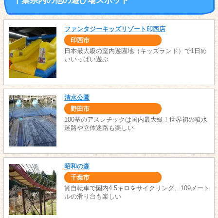
千葉県内の他の遊び場スポット
ファンタジーキッズリゾート印西店
印西市
日本最大級の室内遊園地（キッズランド）で1日め
いいっぱい遊ぶ
清水公園
野田市
100基のアスレチックは国内最大級！世界初の噴水
迷路や立体迷路も楽しい
昭和の森
千葉市
貸自転車で園内4.5キロをサイクリング。109メート
ルの滑り台も楽しい