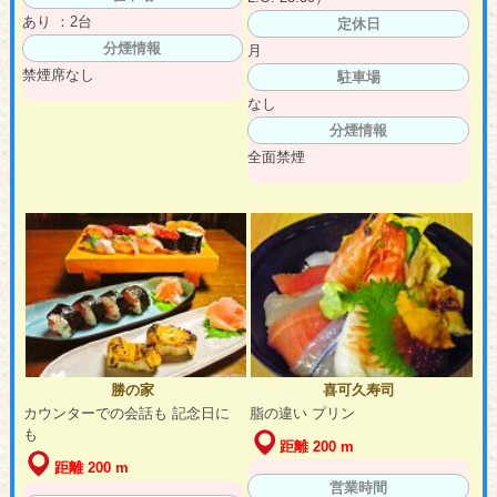
あり ：2台
定休日
分煙情報
月
禁煙席なし
駐車場
なし
分煙情報
全面禁煙
勝の家
喜可久寿司
カウンターでの会話も 記念日に
脂の違い プリン
も
距離 200 m
距離 200 m
営業時間