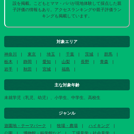
設を掲載。こどもとママ・パパが現地体験して採点した親
子評価の情報もあり。アクセスランキングや親子評価ラン
キングも掲載しています。
対象エリア
神奈川
東京
埼玉
千葉
茨城
群馬
栃木
静岡
愛知
山梨
長野
青森
岩手
秋田
宮城
福島
主な対象年齢
未就学児（乳児、幼児）、小学生、中学生、高校生
ジャンル
遊園地・テーマパーク
牧場・農場
ハイキング
公園
博物館・科学館など
工場見学・社会見学