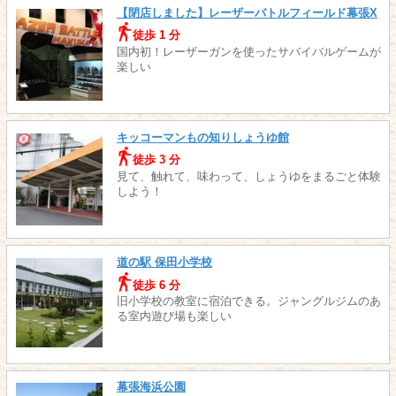
【閉店しました】レーザーバトルフィールド幕張X
徒歩 1 分
国内初！レーザーガンを使ったサバイバルゲームが
楽しい
キッコーマンもの知りしょうゆ館
徒歩 3 分
見て、触れて、味わって、しょうゆをまるごと体験
しよう！
道の駅 保田小学校
徒歩 6 分
旧小学校の教室に宿泊できる。ジャングルジムのあ
る室内遊び場も楽しい
幕張海浜公園