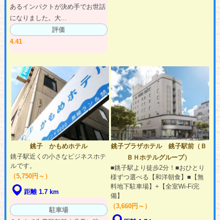
あるインパクトが決め手でお世話
になりました。大...
評価
4.41
銚子 かもめホテル
銚子プラザホテル 銚子駅前（Ｂ
銚子駅近くの小さなビジネスホテ
ＢＨホテルグループ）
ルです。
■銚子駅より徒歩2分！■おひとり
（5,750円～）
様ずつ選べる【和洋朝食】■【無
料地下駐車場】+【全室Wi-Fi完
距離 1.7 km
備】
（3,660円～）
駐車場