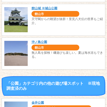
館山城 ※城山公園
館山市
天守閣からの眺望が抜群！里見八犬伝の世界もご紹
介。
沖ノ島公園
館山市
無人島を探検！磯遊びも楽しい。夏は海水浴もでき
る。
「公園」カテゴリ内の他の遊び場スポット ※現地
調査済のみ
金井公園