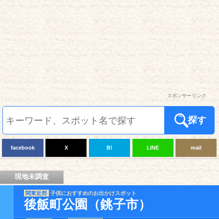
スポンサーリンク
探す
facebook
X
B!
LINE
mail
現地未調査
関東近郊
子供におすすめのお出かけスポット
後飯町公園（銚子市）