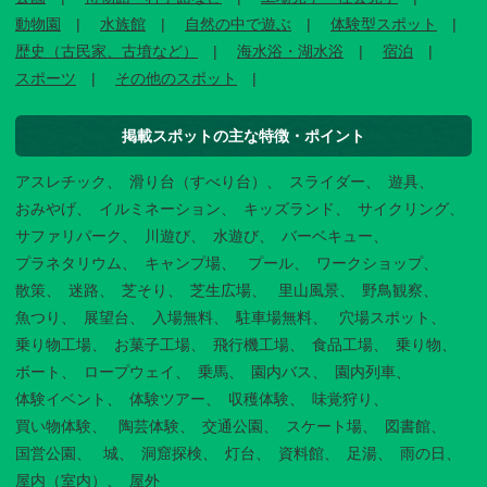
動物園
水族館
自然の中で遊ぶ
体験型スポット
歴史（古民家、古墳など）
海水浴・湖水浴
宿泊
スポーツ
その他のスポット
掲載スポットの主な特徴・ポイント
アスレチック
滑り台（すべり台）
スライダー
遊具
おみやげ
イルミネーション
キッズランド
サイクリング
サファリパーク
川遊び
水遊び
バーベキュー
プラネタリウム
キャンプ場
プール
ワークショップ
散策
迷路
芝そり
芝生広場
里山風景
野鳥観察
魚つり
展望台
入場無料
駐車場無料
穴場スポット
乗り物工場
お菓子工場
飛行機工場
食品工場
乗り物
ボート
ロープウェイ
乗馬
園内バス
園内列車
体験イベント
体験ツアー
収穫体験
味覚狩り
買い物体験
陶芸体験
交通公園
スケート場
図書館
国営公園
城
洞窟探検
灯台
資料館
足湯
雨の日
屋内（室内）
屋外