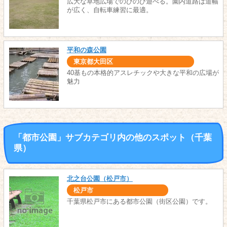
広大な草地広場でのびのび遊べる。園内道路は道幅
が広く、自転車練習に最適。
平和の森公園
東京都大田区
40基もの本格的アスレチックや大きな平和の広場が
魅力
「都市公園」サブカテゴリ内の他のスポット（千葉
県）
北之台公園（松戸市）
松戸市
千葉県松戸市にある都市公園（街区公園）です。