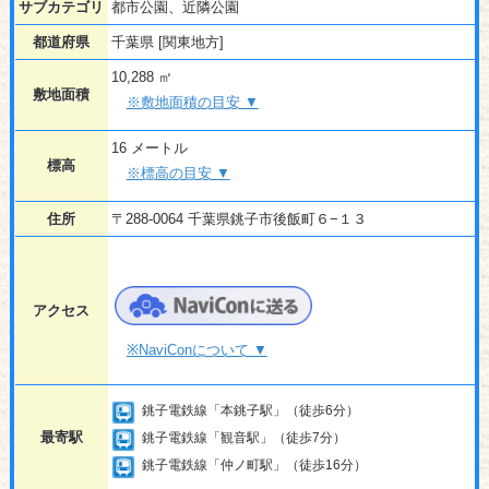
サブカテゴリ
都市公園、近隣公園
都道府県
千葉県 [関東地方]
10,288 ㎡
敷地面積
※敷地面積の目安 ▼
16 メートル
標高
※標高の目安 ▼
住所
〒288-0064 千葉県銚子市後飯町６−１３
アクセス
※NaviConについて ▼
銚子電鉄線「本銚子駅」（徒歩6分）
最寄駅
銚子電鉄線「観音駅」（徒歩7分）
銚子電鉄線「仲ノ町駅」（徒歩16分）