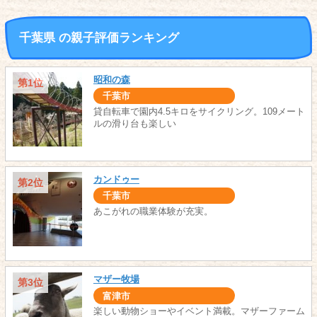
千葉県 の親子評価ランキング
昭和の森
第1位
千葉市
貸自転車で園内4.5キロをサイクリング。109メート
ルの滑り台も楽しい
カンドゥー
第2位
千葉市
あこがれの職業体験が充実。
マザー牧場
第3位
富津市
楽しい動物ショーやイベント満載。マザーファーム