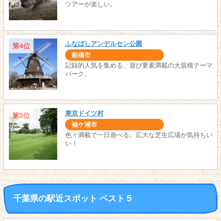
ツアーが楽しい。
ふなばしアンデルセン公園
第4位
船橋市
記録的人気を集める、遊び要素満載の大規模テーマ
パーク。
東京ドイツ村
第5位
袖ケ浦市
色々満載で一日遊べる。広大な芝生広場が気持ちい
い！
千葉県の駅近スポット ベスト５