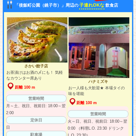
子連れOKな
「後飯町公園（銚子市）」周辺の
飲食店
さかい餃子店
お茶漬けはお酒の〆にも！ 気軽
なカウンター席あり
ハナミズキ
距離 100 m
お一人様も大歓迎★ 本場タイの
味を堪能
営業時間
距離 100 m
月～土、祝日、祝前日: 18:00～翌
2:00
営業時間
定休日
火～日、祝日、祝前日: 18:00～翌
日
0:00 （料理L.O. 23:30 ドリンク
駐車場
L.O. 23:30）