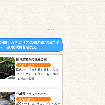
スポンサーリンク
公園」カテゴリ内の他の遊び場スポ
ト ※現地調査済のみ
国営武蔵丘陵森林公園
埼玉県比企郡
園内バスでまわるも良し、サイ
クリングするも良し、森に囲ま
れた巨大公園
茨城県フラワーパーク
茨城県石岡市
800メートルの超ロングすべり台