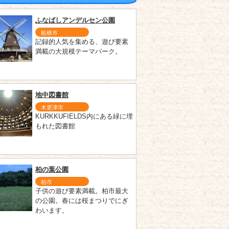
ふなばしアンデルセン公園
船橋市
記録的人気を集める、遊び要素
満載の大規模テーマパーク。
地中図書館
木更津市
KURKKUFIELDS内にある緑に埋
もれた図書館
柏の葉公園
柏市
子供の遊び要素満載。柏市最大
の公園。春には桜まつりでにぎ
わいます。