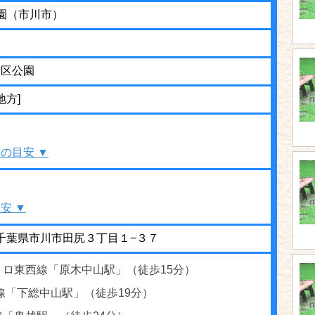
園（市川市）
街区公園
地方]
の目安 ▼
安 ▼
14 千葉県市川市田尻３丁目１−３７
トロ東西線「原木中山駅」（徒歩15分）
線「下総中山駅」（徒歩19分）