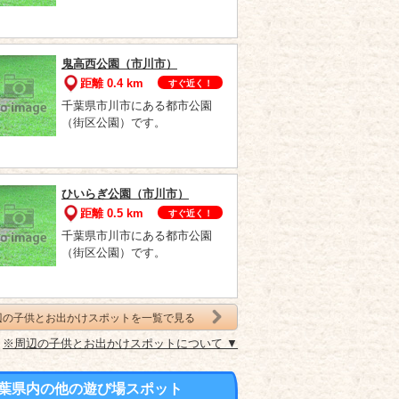
鬼高西公園（市川市）
距離 0.4 km
すぐ近く！
千葉県市川市にある都市公園
（街区公園）です。
ひいらぎ公園（市川市）
距離 0.5 km
すぐ近く！
千葉県市川市にある都市公園
（街区公園）です。
辺の子供とお出かけスポットを一覧で見る
※周辺の子供とお出かけスポットについて ▼
葉県内の他の遊び場スポット