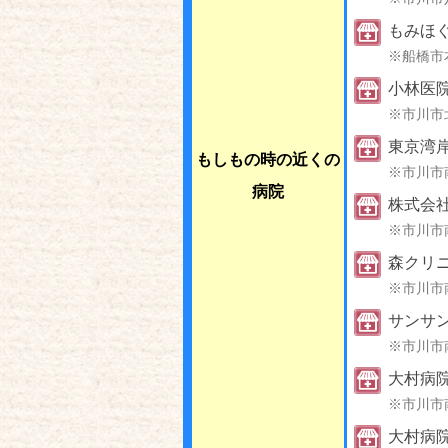
もみほ
※船橋市
小林医
※市川市
東京湾岸
もしもの時の近くの
※市川市
病院
株式会
※市川市
森クリ
※市川市
サンサ
※市川市
大村病院
※市川市
大村病