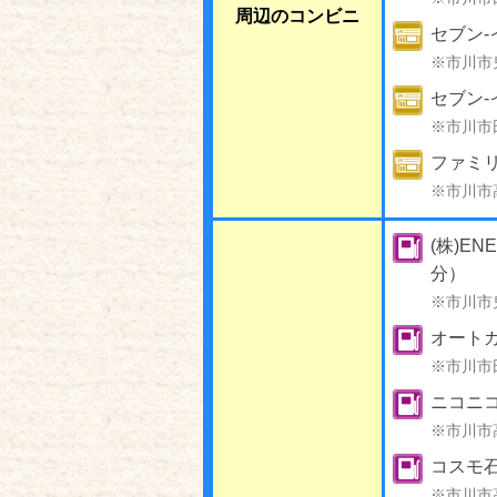
周辺のコンビニ
セブン-
※市川市
セブン-
※市川市
ファミリ
※市川市
(株)E
分）
※市川市
オート
※市川市
ニコニ
※市川市
コスモ
※市川市