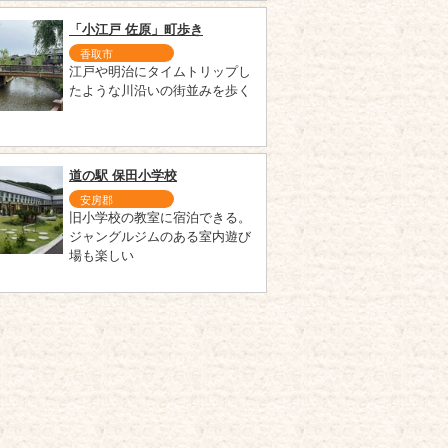
「小江戸 佐原」町歩き
香取市
江戸や明治にタイムトリップし
たような川沿いの街並みを歩く
道の駅 保田小学校
安房郡
旧小学校の教室に宿泊できる。
ジャングルジムのある室内遊び
場も楽しい