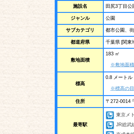
施設名
田尻3丁目公
ジャンル
公園
サブカテゴリ
都市公園、
都道府県
千葉県 [関東
183 ㎡
敷地面積
※敷地面積
0.8 メートル
標高
※標高の目
住所
〒272-00
東京メ
最寄駅
JR総武