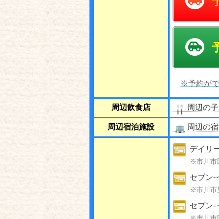
※予約がで
周辺飲食店
周辺の子
周辺宿泊施設
周辺の宿
デイリ
※市川市
セブン-
※市川市
セブン-
※市川市