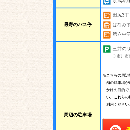
京成本
田尻3丁
最寄のバス停
はなみ
第六中
三井のリ
※市川市
※こちらの周辺
舗の駐車場が
かけの目的で
い。これらの
利用ください
周辺の駐車場