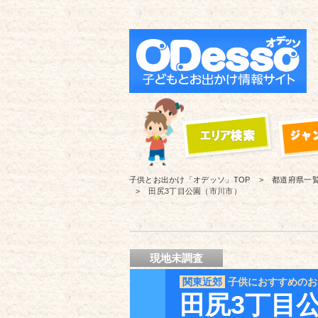
子供とお出かけ「オデッソ」
TOP
都道府県一
田尻3丁目公園（市川市）
現地未調査
関東近郊
子供におすすめのお
田尻3丁目