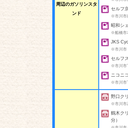
周辺のガソリンスタ
セルフ
ンド
※市川市
昭和シェ
※船橋市
JKS C
※市川市３９
セルフ
※市川市
ニコニ
※市川市
野口ク
※市川市
鶴木クリ
分）
※市川市