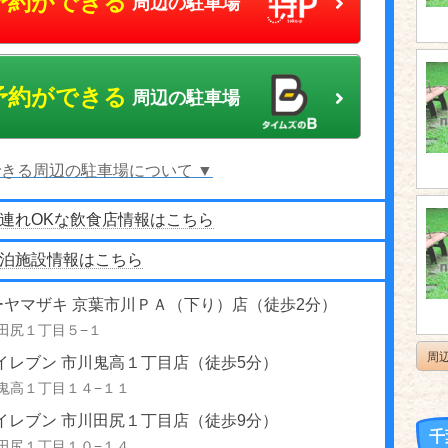
予約ができる
周辺の駐車場
予約ができる
周辺の駐車場
きる周辺の駐車場について ▼
連れOKな飲食店情報はこちら
泊施設情報はこちら
ーヤマザキ 京葉市川ＰＡ（下り）店（徒歩2分）
田尻１丁目５−１
周
イレブン 市川鬼高１丁目店（徒歩5分）
鬼高１丁目１４−１１
イレブン 市川田尻１丁目店（徒歩9分）
千
田尻１丁目１０−１４