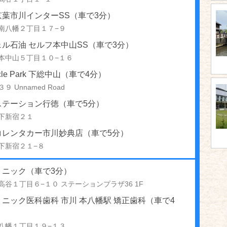
京葉市川インターSS（車で3分）
南八幡２丁目１７−９
ル石油 セルフ本中山SS（車で3分）
本中山５丁目１０−１６
ycle Park 下総中山（車で4分）
 Unnamed Road
ステーション行徳（車で5分）
下新宿２１
コレンタカー市川妙典店（車で5分）
下新宿２１−８
リニック（車で3分）
高谷１丁目６−１０ ステーションプラザ36 1F
ニック医科歯科 市川 本八幡駅 矯正歯科（車で4
八幡１丁目１９−１３