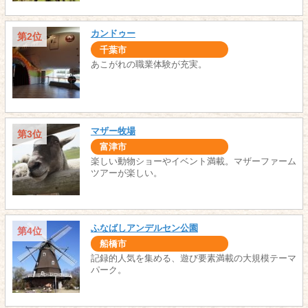
カンドゥー
第2位
千葉市
あこがれの職業体験が充実。
マザー牧場
第3位
富津市
楽しい動物ショーやイベント満載。マザーファーム
ツアーが楽しい。
ふなばしアンデルセン公園
第4位
船橋市
記録的人気を集める、遊び要素満載の大規模テーマ
パーク。