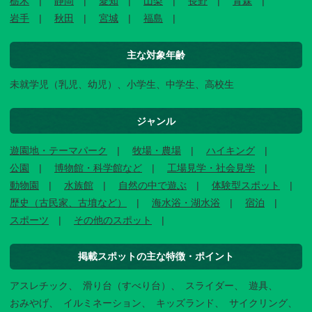
栃木
静岡
愛知
山梨
長野
青森
岩手
秋田
宮城
福島
主な対象年齢
未就学児（乳児、幼児）、小学生、中学生、高校生
ジャンル
遊園地・テーマパーク
牧場・農場
ハイキング
公園
博物館・科学館など
工場見学・社会見学
動物園
水族館
自然の中で遊ぶ
体験型スポット
歴史（古民家、古墳など）
海水浴・湖水浴
宿泊
スポーツ
その他のスポット
掲載スポットの主な特徴・ポイント
アスレチック
滑り台（すべり台）
スライダー
遊具
おみやげ
イルミネーション
キッズランド
サイクリング