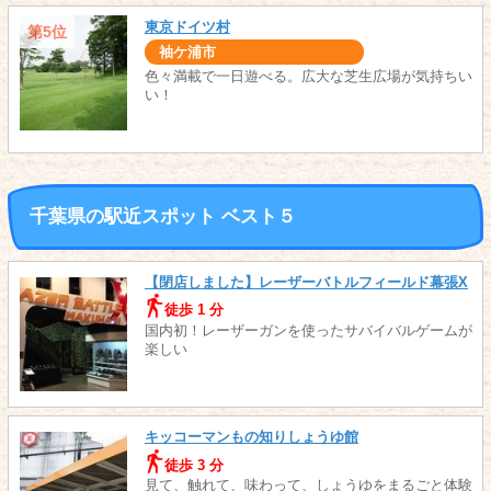
東京ドイツ村
第5位
袖ケ浦市
色々満載で一日遊べる。広大な芝生広場が気持ちい
い！
千葉県の駅近スポット ベスト５
【閉店しました】レーザーバトルフィールド幕張X
徒歩 1 分
国内初！レーザーガンを使ったサバイバルゲームが
楽しい
キッコーマンもの知りしょうゆ館
徒歩 3 分
見て、触れて、味わって、しょうゆをまるごと体験