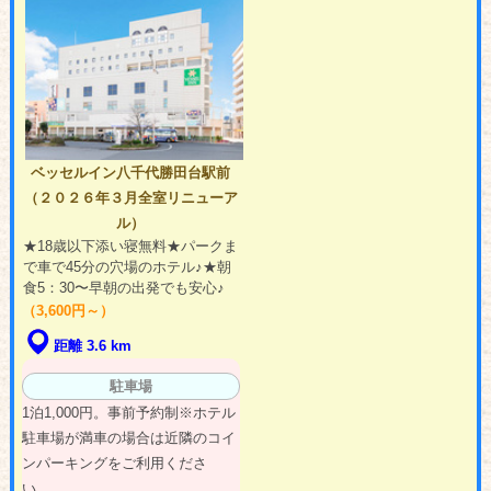
ベッセルイン八千代勝田台駅前
（２０２６年３月全室リニューア
ル）
★18歳以下添い寝無料★パークま
で車で45分の穴場のホテル♪★朝
食5：30〜早朝の出発でも安心♪
（3,600円～）
距離 3.6 km
駐車場
1泊1,000円。事前予約制※ホテル
駐車場が満車の場合は近隣のコイ
ンパーキングをご利用くださ
い。...