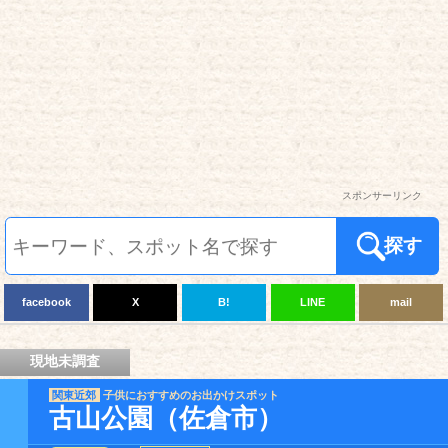
スポンサーリンク
探す
facebook
X
B!
LINE
mail
現地未調査
関東近郊
子供におすすめのお出かけスポット
古山公園（佐倉市）