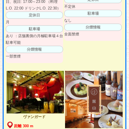
日、祝日: 17:00～23:00 （料理
不定休
L.O. 22:00 ドリンクL.O. 22:30）
駐車場
定休日
なし
月
分煙情報
駐車場
全面禁煙
あり ：店舗裏側の月極駐車場４台
駐車可能
分煙情報
一部禁煙
ヴァンガード
距離 300 m