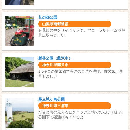
花の都公園
山梨県南都留郡
お花畑の中をサイクリング。フローラルドームや遊
具広場も楽しい。
新林公園（藤沢市）
神奈川県藤沢市
1.5キロの散策路で谷戸の自然を満喫。古民家、遊
具も楽しい
県立城ヶ島公園
神奈川県三浦市
灯台と海の見えるピクニック広場でのんびり遊ぶ。
公園下で磯遊びもできるよ