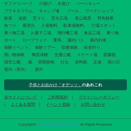
サファリパーク
川遊び
水遊び
バーベキュー
プラネタリウム
キャンプ場
プール
ワークショップ
散策
迷路
芝そり
芝生広場
里山風景
野鳥観察
魚つり
展望台
入場無料
駐車場無料
穴場スポット
乗り物工場
お菓子工場
飛行機工場
食品工場
乗り物
ボート
ロープウェイ
乗馬
園内バス
園内列車
体験イベント
体験ツアー
収穫体験
味覚狩り
買い物体験
陶芸体験
交通公園
スケート場
図書館
国営公園
城
洞窟探検
灯台
資料館
足湯
雨の日
屋内（室内）
屋外
子供とお出かけ「オデッソ」
のあれこれ
当サイトについて
ご利用規約
プライバシーポリシー
よくある質問
イベント登録
お問い合わせ
Copyright©
子供とお出かけ[オデッソ]
. All Rights Reserved.