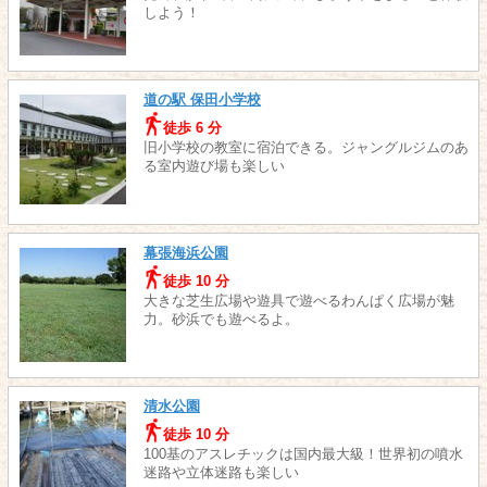
しよう！
道の駅 保田小学校
徒歩 6 分
旧小学校の教室に宿泊できる。ジャングルジムのあ
る室内遊び場も楽しい
幕張海浜公園
徒歩 10 分
大きな芝生広場や遊具で遊べるわんぱく広場が魅
力。砂浜でも遊べるよ。
清水公園
徒歩 10 分
100基のアスレチックは国内最大級！世界初の噴水
迷路や立体迷路も楽しい