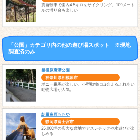
貸自転車で園内4.5キロをサイクリング。109メート
ルの滑り台も楽しい
「公園」カテゴリ内の他の遊び場スポット ※現地
調査済のみ
相模原麻溝公園
神奈川県相模原市
ポニー乗馬が楽しい。小型動物に出会えるふれあい
動物広場が人気。
朝霧高原もちや
静岡県富士宮市
25,000坪の広大な敷地でアスレチックや水遊びが楽
しめる