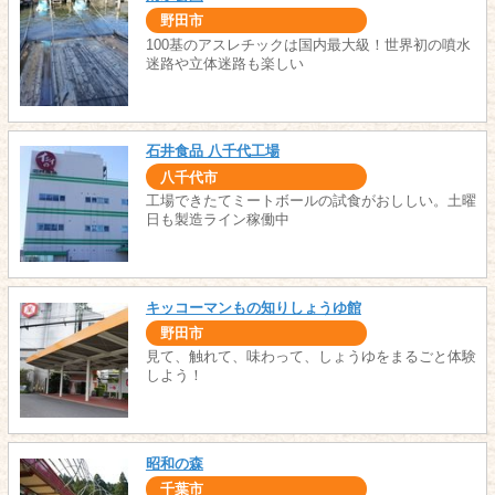
野田市
100基のアスレチックは国内最大級！世界初の噴水
迷路や立体迷路も楽しい
石井食品 八千代工場
八千代市
工場できたてミートボールの試食がおししい。土曜
日も製造ライン稼働中
キッコーマンもの知りしょうゆ館
野田市
見て、触れて、味わって、しょうゆをまるごと体験
しよう！
昭和の森
千葉市