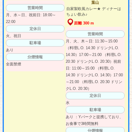
葉山
営業時間
自家製欧風カレー★ ディナーは
ちょい飲み♪
月、水～日、祝前日: 18:00～
22:00
距離 300 m
定休日
営業時間
火、祝日
月、火、木～日: 11:30～15:00
駐車場
（料理L.O. 14:30 ドリンクL.O.
あり
14:30）17:00～21:00 （料理L.O.
分煙情報
20:30 ドリンクL.O. 20:30）祝前
全面禁煙
日: 11:00～15:00 （料理L.O.
14:30 ドリンクL.O. 14:30）17:00
～21:00 （料理L.O. 20:30 ドリン
クL.O. 20:30）
定休日
水
駐車場
あり ：Yパークと提携しており、
お食事で3時間無料
分煙情報