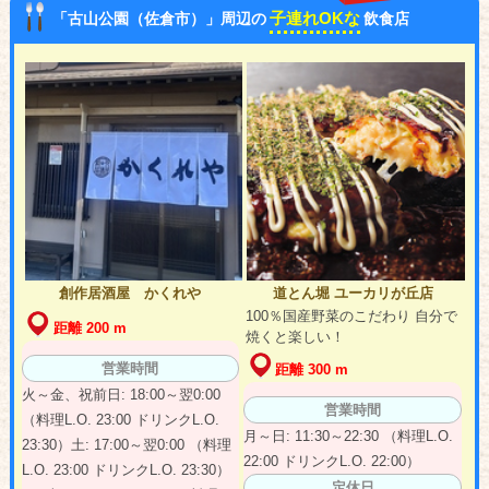
子連れOKな
「古山公園（佐倉市）」周辺の
飲食店
創作居酒屋 かくれや
道とん堀 ユーカリが丘店
100％国産野菜のこだわり 自分で
距離 200 m
焼くと楽しい！
営業時間
距離 300 m
火～金、祝前日: 18:00～翌0:00
営業時間
（料理L.O. 23:00 ドリンクL.O.
月～日: 11:30～22:30 （料理L.O.
23:30）土: 17:00～翌0:00 （料理
22:00 ドリンクL.O. 22:00）
L.O. 23:00 ドリンクL.O. 23:30）
定休日