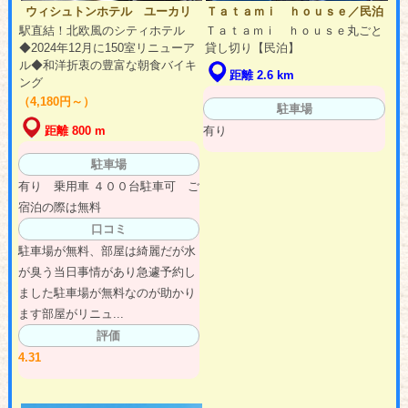
ウィシュトンホテル ユーカリ
Ｔａｔａｍｉ ｈｏｕｓｅ／民泊
駅直結！北欧風のシティホテル
Ｔａｔａｍｉ ｈｏｕｓｅ丸ごと
◆2024年12月に150室リニューア
貸し切り【民泊】
ル◆和洋折衷の豊富な朝食バイキ
距離 2.6 km
ング
（4,180円～）
駐車場
有り
距離 800 m
駐車場
有り 乗用車 ４００台駐車可 ご
宿泊の際は無料
口コミ
駐車場が無料、部屋は綺麗だが水
が臭う当日事情があり急遽予約し
ました駐車場が無料なのが助かり
ます部屋がリニュ...
評価
4.31