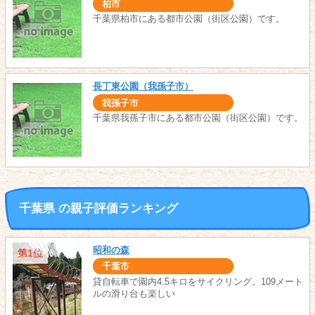
柏市
千葉県柏市にある都市公園（街区公園）です。
長丁東公園（我孫子市）
我孫子市
千葉県我孫子市にある都市公園（街区公園）です。
千葉県 の親子評価ランキング
昭和の森
第1位
千葉市
貸自転車で園内4.5キロをサイクリング。109メート
ルの滑り台も楽しい