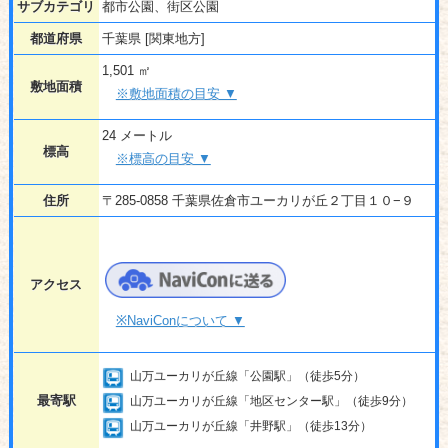
サブカテゴリ
都市公園、街区公園
都道府県
千葉県 [関東地方]
1,501 ㎡
敷地面積
※敷地面積の目安 ▼
24 メートル
標高
※標高の目安 ▼
住所
〒285-0858 千葉県佐倉市ユーカリが丘２丁目１０−９
アクセス
※NaviConについて ▼
山万ユーカリが丘線「公園駅」（徒歩5分）
最寄駅
山万ユーカリが丘線「地区センター駅」（徒歩9分）
山万ユーカリが丘線「井野駅」（徒歩13分）