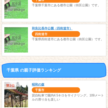
千葉市
千葉県千葉市にある都市公園（街区公園）です。
和良比長作公園（四街道市）
四街道市
千葉県四街道市にある都市公園（街区公園）です。
千葉県 の親子評価ランキング
昭和の森
第1位
千葉市
貸自転車で園内4.5キロをサイクリング。109メート
ルの滑り台も楽しい