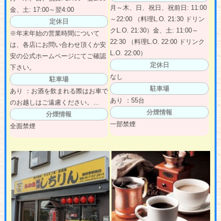
月～木、日、祝日、祝前日: 11:00
金、土: 17:00～翌4:00
～22:00 （料理L.O. 21:30 ドリン
定休日
クL.O. 21:30）金、土: 11:00～
※年末年始の営業時間について
22:30 （料理L.O. 22:00 ドリンク
は、各店にお問い合わせ頂くか安
L.O. 22:00）
安の公式ホームページにてご確認
定休日
下さい。
なし
駐車場
駐車場
あり ：お酒を飲まれる際はお車で
あり ：55台
のお越しはご遠慮ください。...
分煙情報
分煙情報
一部禁煙
全面禁煙