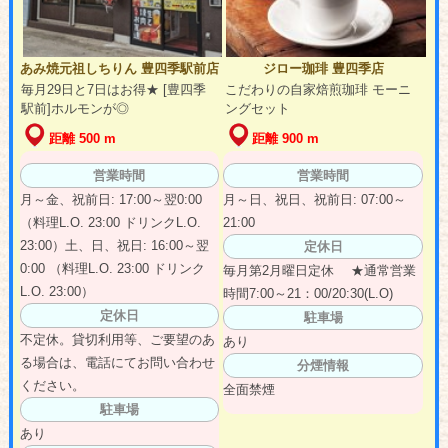
あみ焼元祖しちりん 豊四季駅前店
ジロー珈琲 豊四季店
毎月29日と7日はお得★ [豊四季
こだわりの自家焙煎珈琲 モーニ
駅前]ホルモンが◎
ングセット
距離 500 m
距離 900 m
営業時間
営業時間
月～金、祝前日: 17:00～翌0:00
月～日、祝日、祝前日: 07:00～
（料理L.O. 23:00 ドリンクL.O.
21:00
23:00）土、日、祝日: 16:00～翌
定休日
0:00 （料理L.O. 23:00 ドリンク
毎月第2月曜日定休 ★通常営業
L.O. 23:00）
時間7:00～21：00/20:30(L.O)
定休日
駐車場
不定休。貸切利用等、ご要望のあ
あり
る場合は、電話にてお問い合わせ
分煙情報
ください。
全面禁煙
駐車場
あり