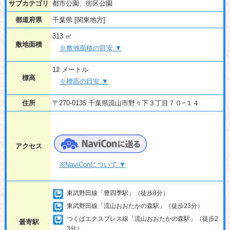
サブカテゴリ
都市公園、街区公園
都道府県
千葉県 [関東地方]
313 ㎡
敷地面積
※敷地面積の目安 ▼
12 メートル
標高
※標高の目安 ▼
住所
〒270-0135 千葉県流山市野々下３丁目７０−１４
アクセス
※NaviConについて ▼
東武野田線「豊四季駅」（徒歩8分）
東武野田線「流山おおたかの森駅」（徒歩23分）
つくばエクスプレス線「流山おおたかの森駅」（徒歩2
最寄駅
3分）