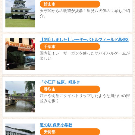
館山市
天守閣からの眺望が抜群！里見八犬伝の世界もご紹
介。
【閉店しました】レーザーバトルフィールド幕張X
千葉市
国内初！レーザーガンを使ったサバイバルゲームが
楽しい
「小江戸 佐原」町歩き
香取市
江戸や明治にタイムトリップしたような川沿いの街
並みを歩く
道の駅 保田小学校
安房郡