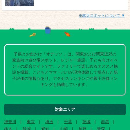
※駅近スポットについて ▼
子供とお出かけ「オデッソ 」は、関東および関東近郊の
家族向け遊び場スポット、レジャー施設、子ども向けイベ
ントの総合サイトです。ファミリーで楽しめるオススメ施
設を掲載。こどもとママ・パパが現地体験して採点した親
子評価の情報もあり。アクセスランキングや親子評価ラン
キングも掲載しています。
対象エリア
神奈川
東京
埼玉
千葉
茨城
群馬
栃木
静岡
愛知
山梨
長野
青森