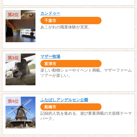
カンドゥー
第2位
千葉市
あこがれの職業体験が充実。
マザー牧場
第3位
富津市
楽しい動物ショーやイベント満載。マザーファーム
ツアーが楽しい。
ふなばしアンデルセン公園
第4位
船橋市
記録的人気を集める、遊び要素満載の大規模テーマ
パーク。