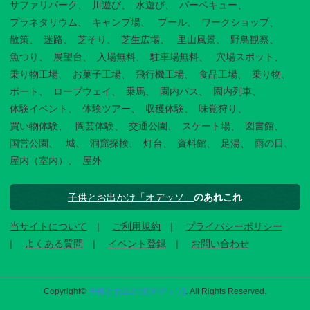
サファリパーク
川遊び
水遊び
バーベキュー
プラネタリウム
キャンプ場
プール
ワークショップ
散策
迷路
芝そり
芝生広場
里山風景
野鳥観察
魚つり
展望台
入場無料
駐車場無料
穴場スポット
乗り物工場
お菓子工場
飛行機工場
食品工場
乗り物
ボート
ロープウェイ
乗馬
園内バス
園内列車
体験イベント
体験ツアー
収穫体験
味覚狩り
買い物体験
陶芸体験
交通公園
スケート場
図書館
国営公園
城
洞窟探検
灯台
資料館
足湯
雨の日
屋内（室内）
屋外
子供とお出かけ「オデッソ」
のあれこれ
当サイトについて
ご利用規約
プライバシーポリシー
よくある質問
イベント登録
お問い合わせ
Copyright©
子供とお出かけ[オデッソ]
. All Rights Reserved.