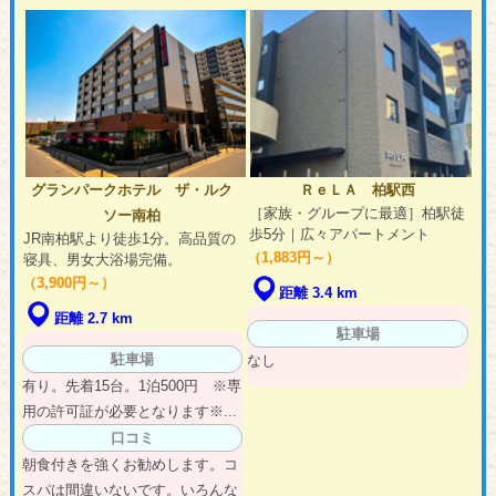
グランパークホテル ザ・ルク
ＲｅＬＡ 柏駅西
［家族・グループに最適］柏駅徒
ソー南柏
歩5分｜広々アパートメント
JR南柏駅より徒歩1分。高品質の
（1,883円～）
寝具、男女大浴場完備。
（3,900円～）
距離 3.4 km
距離 2.7 km
駐車場
駐車場
なし
有り。先着15台。1泊500円 ※専
用の許可証が必要となります※...
口コミ
朝食付きを強くお勧めします。コ
スパは間違いないです。いろんな