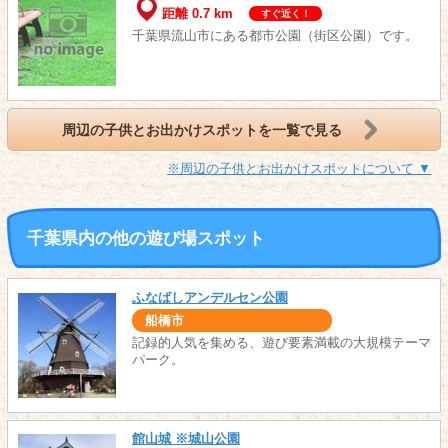
距離 0.7 km
すぐ近く！
千葉県流山市にある都市公園（街区公園）です。
周辺の子供とお出かけスポットを一覧で見る
※周辺の子供とお出かけスポットについて ▼
千葉県内の他の遊び場スポット
ふなばしアンデルセン公園
船橋市
記録的人気を集める、遊び要素満載の大規模テーマ
パーク。
館山城 ※城山公園