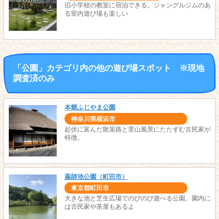
旧小学校の教室に宿泊できる。ジャングルジムのあ
る室内遊び場も楽しい
「公園」カテゴリ内の他の遊び場スポット ※現地
調査済のみ
本郷ふじやま公園
神奈川県横浜市
起伏に富んだ散策路と里山風景にたたずむ古民家が
特徴。
薬師池公園（町田市）
東京都町田市
大きな池と芝生広場でのびのび遊べる公園。園内に
は古民家や茶屋もあるよ