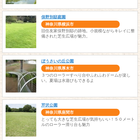
俣野別邸庭園
神奈川県横浜市
旧住友家俣野別邸の跡地。小規模ながらキレイに整
備された芝生広場が魅力。
ぼうさいの丘公園
神奈川県厚木市
３つのローラーすべり台やふわふわドームが楽し
い。夏場は水遊びもできるよ
芹沢公園
神奈川県座間市
とっても大きな芝生広場が気持ちいい！５０メート
ルのローラー滑り台も魅力