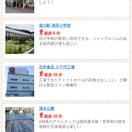
しよう！
道の駅 保田小学校
徒歩 6 分
旧小学校の教室に宿泊できる。ジャングルジムのあ
る室内遊び場も楽しい
石井食品 八千代工場
徒歩 10 分
工場できたてミートボールの試食がおししい。土曜
日も製造ライン稼働中
清水公園
徒歩 10 分
100基のアスレチックは国内最大級！世界初の噴水
迷路や立体迷路も楽しい