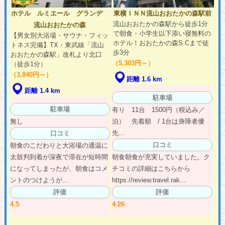
ホテル ルミエール グランデ
東横ＩＮＮ流山おおたかの森駅前
流山おおたかの森駅から徒歩1分
流山おおたかの森
で朝食・小学生以下添い寝無料の
【男女別大浴場・サウナ・フィッ
ホテル！おおたかの森S.Cまで徒
トネス完備】TX・東武線「流山
歩3分
おおたかの森駅」改札より北口
（5,303円～）
（徒歩1分）
（3,840円～）
距離 1.6 km
距離 1.4 km
駐車場
駐車場
有り 11台 1500円（税込み／
無し
泊） 先着順 / 1台は身障者優
先...
口コミ
口コミ
朝食のこだわりと大浴場の適温に
太鼓判到着が深夜で滞在が短時間
朝食朝食が充実していました。ク
になってしまったが、朝食はコメ
チコミの詳細はこちらから
ントのつけようが...
https://review.travel.rak...
評価
評価
4.5
4.26