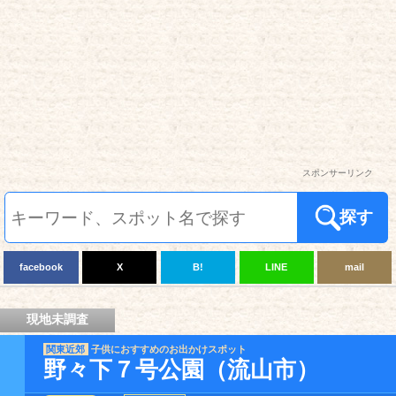
スポンサーリンク
探す
facebook
X
B!
LINE
mail
現地未調査
関東近郊
子供におすすめのお出かけスポット
野々下７号公園（流山市）