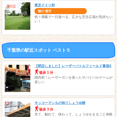
東京ドイツ村
第5位
袖ケ浦市
色々満載で一日遊べる。広大な芝生広場が気持ちい
い！
千葉県の駅近スポット ベスト５
【閉店しました】レーザーバトルフィールド幕張X
徒歩 1 分
国内初！レーザーガンを使ったサバイバルゲームが
楽しい
キッコーマンもの知りしょうゆ館
徒歩 3 分
見て、触れて、味わって、しょうゆをまるごと体験