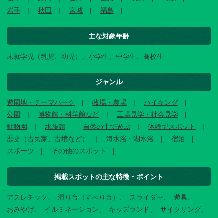
岩手
秋田
宮城
福島
主な対象年齢
未就学児（乳児、幼児）、小学生、中学生、高校生
ジャンル
遊園地・テーマパーク
牧場・農場
ハイキング
公園
博物館・科学館など
工場見学・社会見学
動物園
水族館
自然の中で遊ぶ
体験型スポット
歴史（古民家、古墳など）
海水浴・湖水浴
宿泊
スポーツ
その他のスポット
掲載スポットの主な特徴・ポイント
アスレチック
滑り台（すべり台）
スライダー
遊具
おみやげ
イルミネーション
キッズランド
サイクリング