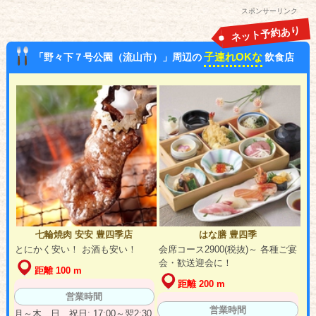
スポンサーリンク
ネット予約あり
子連れOKな
「野々下７号公園（流山市）」周辺の
飲食店
七輪焼肉 安安 豊四季店
はな膳 豊四季
とにかく安い！ お酒も安い！
会席コース2900(税抜)～ 各種ご宴
会・歓送迎会に！
距離 100 m
距離 200 m
営業時間
営業時間
月～木、日、祝日: 17:00～翌2:30